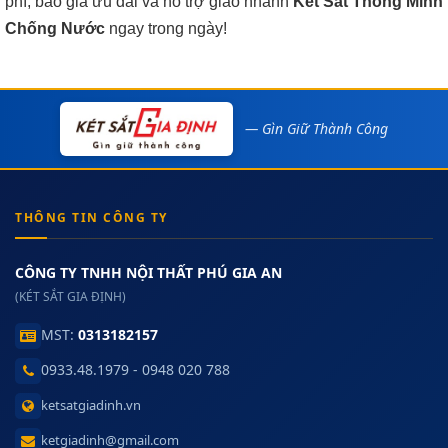
phí, báo giá ưu đãi và hỗ trợ giao nhanh
Két Sắt Thông Minh
Chống Nước
ngay trong ngày!
— Gìn Giữ Thành Công
THÔNG TIN CÔNG TY
CÔNG TY TNHH NỘI THẤT PHÚ GIA AN
(KÉT SẮT GIA ĐỊNH)
MST:
0313182157
0933.48.1979 - 0948 020 788
ketsatgiadinh.vn
ketgiadinh@gmail.com