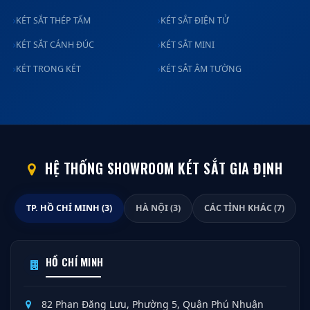
KÉT SẮT THÉP TẤM
KÉT SẮT ĐIỆN TỬ
KÉT SẮT CÁNH ĐÚC
KÉT SẮT MINI
KÉT TRONG KÉT
KÉT SẮT ÂM TƯỜNG
HỆ THỐNG SHOWROOM KÉT SẮT GIA ĐỊNH
TP. HỒ CHÍ MINH (3)
HÀ NỘI (3)
CÁC TỈNH KHÁC (7)
HỒ CHÍ MINH
82 Phan Đăng Lưu, Phường 5, Quận Phú Nhuận