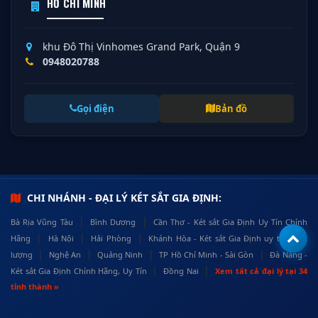
HỒ CHÍ MINH
khu Đô Thị Vinhomes Grand Park, Quận 9
0948020788
Gọi điện
Bản đồ
CHI NHÁNH - ĐẠI LÝ KÉT SẮT GIA ĐỊNH:
|
|
Bà Rịa Vũng Tàu
Bình Dương
Cần Thơ - Két sắt Gia Định Uy Tín Chính
|
|
|
Hãng
Hà Nội
Hải Phòng
Khánh Hòa - Két sắt Gia Định uy tín, chất
|
|
|
|
lượng
Nghệ An
Quảng Ninh
TP Hồ Chí Minh - Sài Gòn
Đà Nẵng -
|
|
Két sắt Gia Định Chính Hãng, Uy Tín
Đồng Nai
Xem tất cả đại lý tại 34
tỉnh thành »