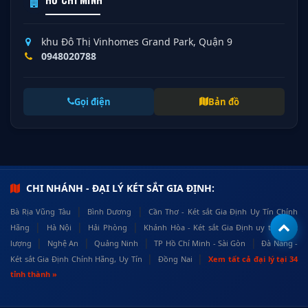
khu Đô Thị Vinhomes Grand Park, Quận 9
0948020788
Gọi điện
Bản đồ
CHI NHÁNH - ĐẠI LÝ KÉT SẮT GIA ĐỊNH:
|
|
Bà Rịa Vũng Tàu
Bình Dương
Cần Thơ - Két sắt Gia Định Uy Tín Chính
|
|
|
Hãng
Hà Nội
Hải Phòng
Khánh Hòa - Két sắt Gia Định uy tín, chất
|
|
|
|
lượng
Nghệ An
Quảng Ninh
TP Hồ Chí Minh - Sài Gòn
Đà Nẵng -
|
|
Két sắt Gia Định Chính Hãng, Uy Tín
Đồng Nai
Xem tất cả đại lý tại 34
tỉnh thành »