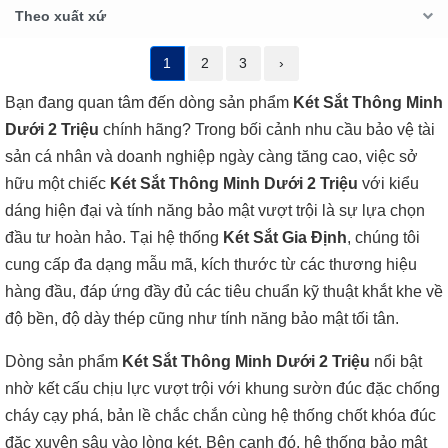
Theo xuất xứ
1
2
3
›
Bạn đang quan tâm đến dòng sản phẩm
Két Sắt Thông Minh
Dưới 2 Triệu
chính hãng? Trong bối cảnh nhu cầu bảo vệ tài
sản cá nhân và doanh nghiệp ngày càng tăng cao, việc sở
hữu một chiếc
Két Sắt Thông Minh Dưới 2 Triệu
với kiểu
dáng hiện đại và tính năng bảo mật vượt trội là sự lựa chọn
đầu tư hoàn hảo. Tại hệ thống
Két Sắt Gia Định
, chúng tôi
cung cấp đa dạng mẫu mã, kích thước từ các thương hiệu
hàng đầu, đáp ứng đầy đủ các tiêu chuẩn kỹ thuật khắt khe về
độ bền, độ dày thép cũng như tính năng bảo mật tối tân.
Dòng sản phẩm
Két Sắt Thông Minh Dưới 2 Triệu
nổi bật
nhờ kết cấu chịu lực vượt trội với khung sườn đúc đặc chống
cháy cạy phá, bản lề chắc chắn cùng hệ thống chốt khóa đúc
đặc xuyên sâu vào lòng két. Bên cạnh đó, hệ thống bảo mật