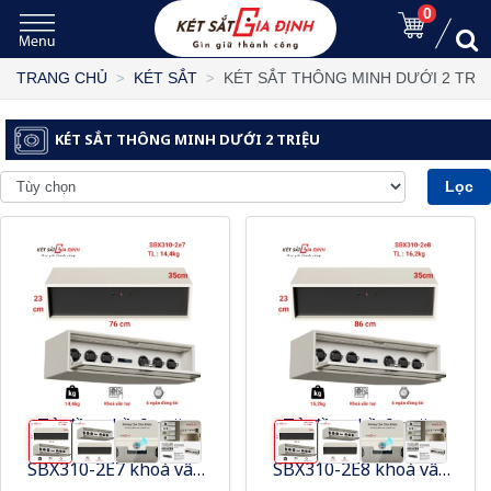
0
KÉT SẮT THÔNG MINH DƯỚI 2 TRI
TRANG CHỦ
KÉT SẮT
KÉT SẮT THÔNG MINH DƯỚI 2 TRIỆU
Lọc
Tủ đồng hồ 6 ngăn
Tủ đồng hồ 6 ngăn
thông minh Philips
thông minh Philips
SBX310-2E7 khoá vân
SBX310-2E8 khoá vân
tay
tay 16,2kg