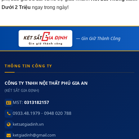
Dưới 2 Triệu
ngay trong ngày!
— Gìn Giữ Thành Công
THÔNG TIN CÔNG TY
CÔNG TY TNHH NỘI THẤT PHÚ GIA AN
(KÉT SẮT GIA ĐỊNH)
MST:
0313182157
0933.48.1979 - 0948 020 788
ketsatgiadinh.vn
ketgiadinh@gmail.com