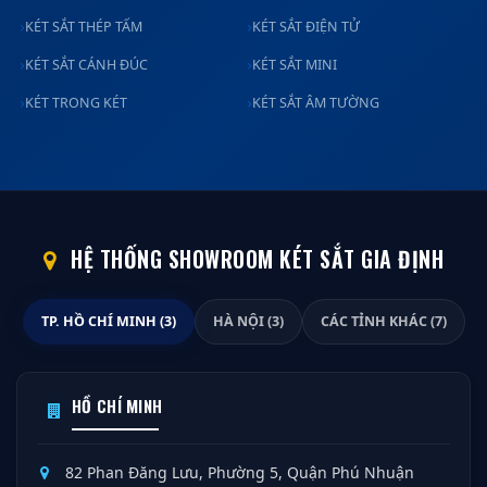
KÉT SẮT THÉP TẤM
KÉT SẮT ĐIỆN TỬ
KÉT SẮT CÁNH ĐÚC
KÉT SẮT MINI
KÉT TRONG KÉT
KÉT SẮT ÂM TƯỜNG
HỆ THỐNG SHOWROOM KÉT SẮT GIA ĐỊNH
TP. HỒ CHÍ MINH (3)
HÀ NỘI (3)
CÁC TỈNH KHÁC (7)
HỒ CHÍ MINH
82 Phan Đăng Lưu, Phường 5, Quận Phú Nhuận