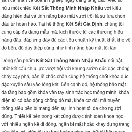
sản cá nhân và doanh nghiệp ngày càng tăng cao, việc sở
hữu một chiếc
Két Sắt Thông Minh Nhập Khẩu
với kiểu
dáng hiện đại và tính năng bảo mật vượt trội là sự lựa chọn
đầu tư hoàn hảo. Tại hệ thống
Két Sắt Gia Định
, chúng tôi
cung cấp đa dạng mẫu mã, kích thước từ các thương hiệu
hàng đầu, đáp ứng đầy đủ các tiêu chuẩn kỹ thuật khắt khe về
độ bền, độ dày thép cũng như tính năng bảo mật tối tân.
Dòng sản phẩm
Két Sắt Thông Minh Nhập Khẩu
nổi bật
nhờ kết cấu chịu lực vượt trội với khung sườn đúc đặc chống
cháy cạy phá, bản lề chắc chắn cùng hệ thống chốt khóa đúc
đặc xuyên sâu vào lòng két. Bên cạnh đó, hệ thống bảo mật
đa tầng bao gồm khóa vân tay sinh trắc học thông minh, khóa
điện tử có báo động chống dò mã, khóa cơ đổi mã truyền
thống siêu bền bỉ mang đến sự linh hoạt tối đa cho người
dùng. Thiết kế bên trong két cũng được tính toán khoa học
với nhiều ngăn kệ di động, ngăn bí mật hoặc khay đựng trang