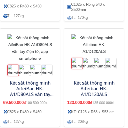
C1025 x Rộng 540 x
C825 x R480 x S450
S500mm
TL: 127kg
TL: 170kg
Két sắt thông minh
Két sắt thông minh
AifeiBao HK-
Aifeibao HK-
A1/D80ALS vân tay
A1/D120ALS
điện tử, app
69.500.000₫
123.000.000₫
100.500.000₫
135.000.000₫
smartphone
C825 x R480 x S450
KT: C123 x R58 x S53 cm
TL: 127kg
TL: 208kg