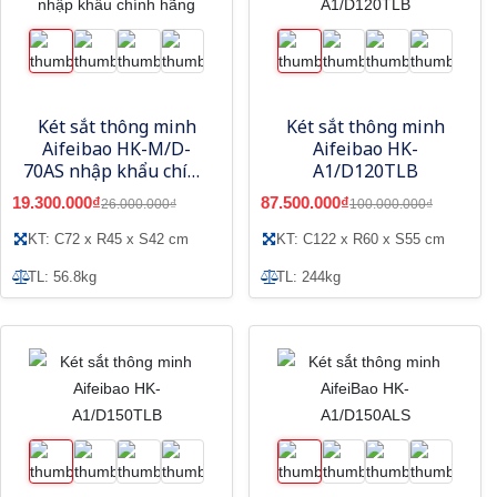
Két sắt thông minh
Két sắt thông minh
Aifeibao HK-M/D-
Aifeibao HK-
70AS nhập khẩu chính
A1/D120TLB
hãng
19.300.000₫
87.500.000₫
26.000.000₫
100.000.000₫
KT: C72 x R45 x S42 cm
KT: C122 x R60 x S55 cm
TL: 56.8kg
TL: 244kg