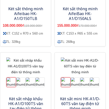
Két sắt thông minh
Két sắt thông minh
Aifeibao HK-
AifeiBao HK-
A1/D150TLB
A1/D150ALS
108.000.000₫
155.000.000₫
115.000.000₫
170.000.000₫
KT: C152 x R70 x S60 cm
KT: C153 x R65 x S55 cm
TL: 328kg
TL: 268kg
Két sắt nhập khẩu
Két sắt mini HK-A1/D-
HK-A1/D100TS vân
60TS vân tay điện tử
tay điện tử thông
thông minh