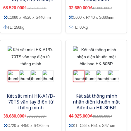
minh
68.520.000₫
32.680.000₫
82.250.000₫
42.000.000₫
C1080 x R520 x S440mm
C600 x R440 x S380mm
TL: 158kg
TL: 80kg
Két sắt mini HK-A1/D-
Két sắt thông minh
70TS vân tay điện tử
nhận diện khuôn mặt
thông minh
Aifeibao HK-80BR
38.680.000₫
44.925.000₫
50.000.000₫
49.500.000₫
C720 x R450 x S420mm
KT: C83 x R51 x S47 cm