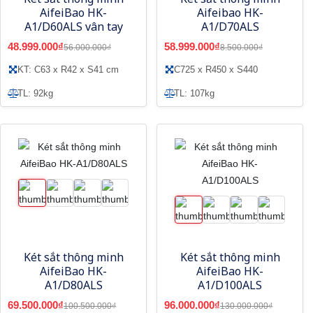
AifeiBao HK-
Aifeibao HK-
A1/D60ALS vân tay
A1/D70ALS
48.999.000₫
58.999.000₫
56.000.000₫
8.500.000₫
KT: C63 x R42 x S41 cm
C725 x R450 x S440
TL: 92kg
TL: 107kg
Két sắt thông minh
Két sắt thông minh
AifeiBao HK-
AifeiBao HK-
A1/D80ALS
A1/D100ALS
69.500.000₫
96.000.000₫
100.500.000₫
130.000.000₫