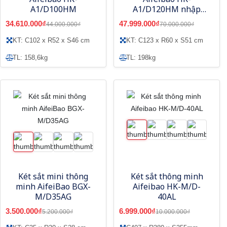
A1/D100HM
A1/D120HM nhập
khẩu
34.610.000₫
47.999.000₫
44.000.000₫
70.000.000₫
KT: C102 x R52 x S46 cm
KT: C123 x R60 x S51 cm
TL: 158,6kg
TL: 198kg
Két sắt mini thông
Két sắt thông minh
minh AifeiBao BGX-
Aifeibao HK-M/D-
M/D35AG
40AL
3.500.000₫
6.999.000₫
5.200.000₫
10.000.000₫