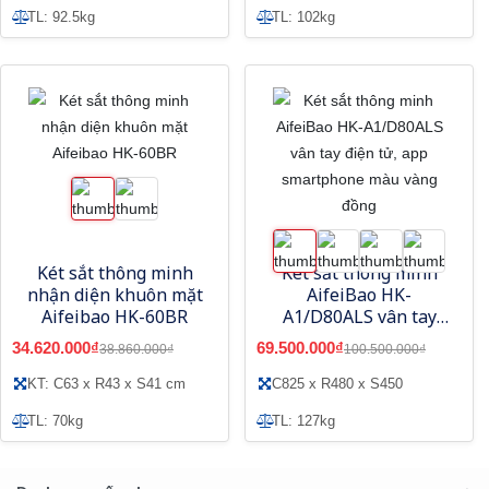
TL: 92.5kg
TL: 102kg
Két sắt thông minh
Két sắt thông minh
nhận diện khuôn mặt
AifeiBao HK-
Aifeibao HK-60BR
A1/D80ALS vân tay
điện tử, app
34.620.000₫
69.500.000₫
38.860.000₫
100.500.000₫
smartphone màu
vàng đồng
KT: C63 x R43 x S41 cm
C825 x R480 x S450
TL: 70kg
TL: 127kg