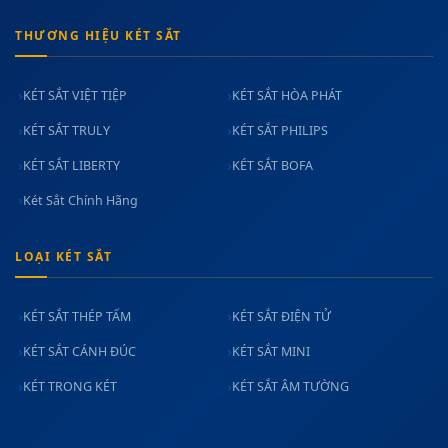
THƯƠNG HIỆU KÉT SẮT
KÉT SẮT VIỆT TIỆP
KÉT SẮT HÒA PHÁT
KÉT SẮT TRULY
KÉT SẮT PHILIPS
KÉT SẮT LIBERTY
KÉT SẮT BOFA
Két Sắt Chính Hãng
LOẠI KÉT SẮT
KÉT SẮT THÉP TẤM
KÉT SẮT ĐIỆN TỬ
KÉT SẮT CÁNH ĐÚC
KÉT SẮT MINI
KÉT TRONG KÉT
KÉT SẮT ÂM TƯỜNG