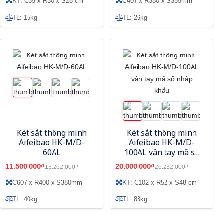
KT: C35 x R30 x S28 cm
C407 x R380 x S355mm
TL: 15kg
TL: 26kg
Két sắt thông minh
Két sắt thông minh
Aifeibao HK-M/D-
Aifeibao HK-M/D-
60AL
100AL vân tay mã số
nhập khẩu
11.500.000₫
20.000.000₫
13.262.000₫
26.232.000₫
C607 x R400 x S380mm
KT: C102 x R52 x S48 cm
TL: 40kg
TL: 83kg