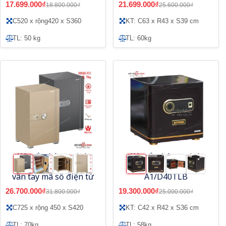
17.699.000₫
21.699.000₫
18.800.000₫
25.600.000₫
C520 x rộng420 x S360
KT: C63 x R43 x S39 cm
TL: 50 kg
TL: 60kg
Két sắt thông minh
Két sắt thông minh
Philips SBX202-7CO
Aifeibao HK-
vân tay mã số điện tử
A1/D40TLB
26.700.000₫
19.300.000₫
31.800.000₫
25.000.000₫
C725 x rộng 450 x S420
KT: C42 x R42 x S36 cm
TL: 70kg
TL: 58kg