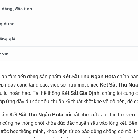
 dáng, đặc tính
g dụng
ảng giá
t xứ
uan tâm đến dòng sản phẩm
Két Sắt Thu Ngân Bofa
chính hãn
p ngày càng tăng cao, việc sở hữu một chiếc
Két Sắt Thu Ng
u tư hoàn hảo. Tại hệ thống
Két Sắt Gia Định
, chúng tôi cung
áp ứng đầy đủ các tiêu chuẩn kỹ thuật khắt khe về độ bền, độ dà
phẩm
Két Sắt Thu Ngân Bofa
nổi bật nhờ kết cấu chịu lực vượt
n cùng hệ thống chốt khóa đúc đặc xuyên sâu vào lòng két. Bê
h trắc học thông minh, khóa điện tử có báo động chống dò mã, 