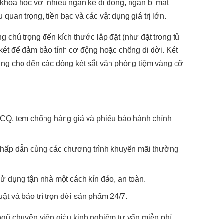
n khoa học với nhiều ngăn kệ di động, ngăn bí mật
 quan trọng, tiền bạc và các vật dụng giá trị lớn.
g chú trọng đến kích thước lắp đặt (như đặt trong tủ
két để đảm bảo tính cơ động hoặc chống di dời. Két
rung cho đến các dòng két sắt văn phòng tiệm vàng cỡ
CQ, tem chống hàng giả và phiếu bảo hành chính
g hấp dẫn cùng các chương trình khuyến mãi thường
ử dụng tận nhà một cách kín đáo, an toàn.
ật và bảo trì trọn đời sản phẩm 24/7.
 ngũ chuyên viên giàu kinh nghiệm tư vấn miễn phí,