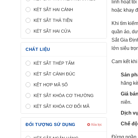
linh hoạt tố
KÉT SẮT HAI CÁNH
hoặc khay đự
KÉT SẮT THẢ TIỀN
Khi tìm kiế
KÉT SẮT HAI CỬA
quần áo, dư
Sắt Gia Địn
lớn siêu tr
CHẤT LIỆU
Cam kết khi
KÉT SẮT THÉP TẤM
KÉT SẮT CÁNH ĐÚC
Sản ph
hãng kè
KẾT HỢP MÃ SỐ
Giá bán
KÉT SẮT KHÓA CƠ THƯỜNG
niên.
KÉT SẮT KHÓA CƠ ĐỔI MÃ
Dịch v
Chế độ 
ĐỐI TƯỢNG SỬ DỤNG
Xóa lọc
Đừng ngần n