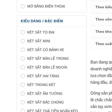
MỞ BẰNG ĐIỆN THOẠI
Theo kiểu
Theo côn
KIỂU DÁNG / ĐẶC ĐIỂM
Theo kho
KÉT SẮT TO ĐẠI
KÉT SẮT MINI
Theo xuấ
KÉT SẮT CÓ BÁNH XE
KÉT SẮT BÀN LỀ TRONG
Bạn đang q
KÉT SẮT BÀN LỀ NGOÀI
doanh nghiệ
lựa chọn đầ
KÉT SẮT HAI TẦNG
hàng đầu, đ
KÉT TRONG KÉT
Dòng sản 
KÉT SẮT ÂM TƯỜNG
lề chắc chắ
KÉT SẮT ĐẶC CHỦNG
vân tay sin
KÉT SẮT THẢ TIỀN NGĂN KÉO