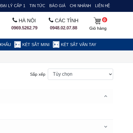
ĐẠI LÝ CẤP 1
TIN TỨC
BÁO GIÁ
CHI NHÁNH
LIÊN HỆ
0
HÀ NỘI
CÁC TỈNH
0969.5262.79
0948.02.07.88
Giỏ hàng
 KHẨU
KÉT SẮT MINI
KÉT SẮT VÂN TAY
Sắp xếp