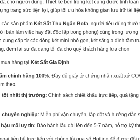
i đa cho người dùng. Thiết kế bên trong két cũng được tính toá
ng trang sức tiện lợi, giúp tối ưu hóa không gian lưu trữ tài liệu
m các sản phẩm
Két Sắt Thu Ngân Bofa
, người tiêu dùng thườn
ới bàn làm việc hay đặt độc lập trong phòng) cùng trọng lượng 
h cung cấp từ các dòng két mini nhỏ gọn, két sắt gia đình tầm t
ọng, đem lại sự đa dạng tối đa cho quý khách hàng lựa chọn.
 mua hàng tại
Két Sắt Gia Định
:
ẩm chính hãng 100%:
Đầy đủ giấy tờ chứng nhận xuất xứ CO/
m theo.
 tốt nhất thị trường:
Chính sách chiết khấu trực tiếp, quà tặn
ụ chuyên nghiệp:
Miễn phí vận chuyển, lắp đặt và hướng dẫn s
hậu mãi uy tín:
Bảo hành lâu dài lên đến 5-7 năm, hỗ trợ kỹ thu
gại liên hệ trực tiếp với chúng tôi qua số Hotline để được đội