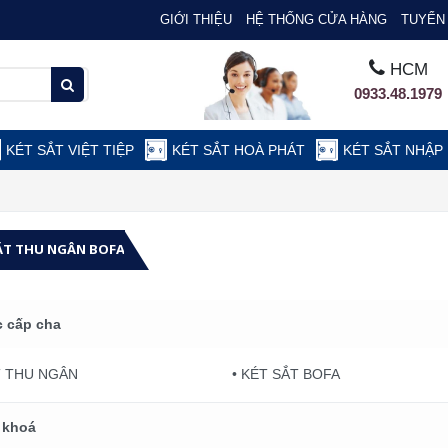
GIỚI THIỆU
HỆ THỐNG CỬA HÀNG
TUYỂN 
HCM
0933.48.1979
KÉT SẮT VIỆT TIỆP
KÉT SẮT HOÀ PHÁT
KÉT SẮT NHẬP
ẮT THU NGÂN BOFA
 cấp cha
T THU NGÂN
• KÉT SẮT BOFA
 khoá