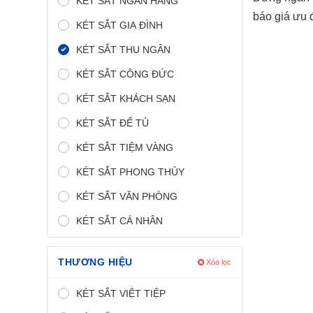
KÉT SẮT NGÂN HÀNG
báo giá ưu 
KÉT SẮT GIA ĐÌNH
KÉT SẮT THU NGÂN
KÉT SẮT CÔNG ĐỨC
KÉT SẮT KHÁCH SẠN
KÉT SẮT ĐỂ TỦ
KÉT SẮT TIỆM VÀNG
KÉT SẮT PHONG THỦY
KÉT SẮT VĂN PHÒNG
KÉT SẮT CÁ NHÂN
THƯƠNG HIỆU
Xóa lọc
KÉT SẮT VIỆT TIỆP