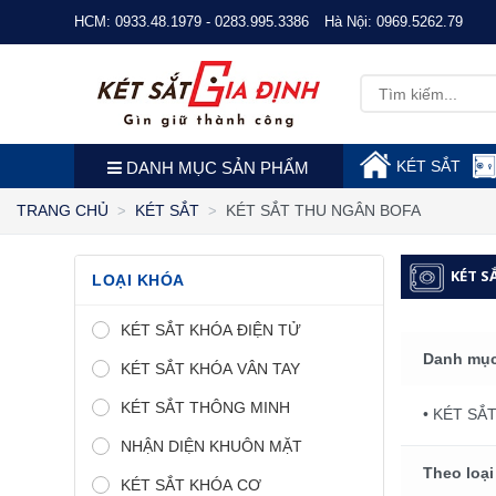
HCM:
0933.48.1979 - 0283.995.3386
Hà Nội:
0969.5262.79
KÉT SẮT
DANH MỤC SẢN PHẨM
KÉT SẮT THU NGÂN BOFA
TRANG CHỦ
KÉT SẮT
KÉT S
LOẠI KHÓA
KÉT SẮT KHÓA ĐIỆN TỬ
Danh mục
KÉT SẮT KHÓA VÂN TAY
KÉT SẮT THÔNG MINH
• KÉT SẮ
NHẬN DIỆN KHUÔN MẶT
Theo loại
KÉT SẮT KHÓA CƠ