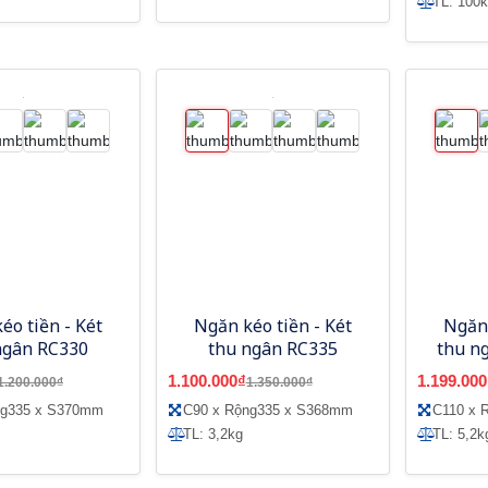
TL: 100
éo tiền - Két
Ngăn kéo tiền - Két
Ngăn 
ngân RC330
thu ngân RC335
thu ng
1.100.000₫
1.199.000
1.200.000₫
1.350.000₫
ng335 x S370mm
C90 x Rộng335 x S368mm
C110 x 
TL: 3,2kg
TL: 5,2k