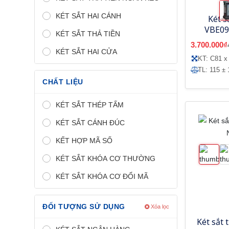
KÉT SẮT HAI CÁNH
Két s
VBE09
KÉT SẮT THẢ TIỀN
3.700.000₫
KÉT SẮT HAI CỬA
KT: C81 x
TL: 115 ± 
CHẤT LIỆU
KÉT SẮT THÉP TẤM
KÉT SẮT CÁNH ĐÚC
KẾT HỢP MÃ SỐ
KÉT SẮT KHÓA CƠ THƯỜNG
KÉT SẮT KHÓA CƠ ĐỔI MÃ
ĐỐI TƯỢNG SỬ DỤNG
Xóa lọc
Két sắt 