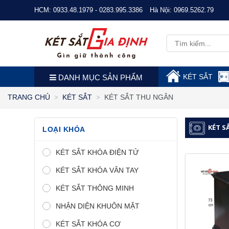
HCM:
0933.48.1979 - 0283.995.3386
Hà Nội:
0969.5262.79
KÉT SẮT
DANH MỤC SẢN PHẨM
KÉT SẮT THU NGÂN
TRANG CHỦ
KÉT SẮT
KÉT S
LOẠI KHÓA
KÉT SẮT KHÓA ĐIỆN TỬ
KÉT SẮT KHÓA VÂN TAY
KÉT SẮT THÔNG MINH
NHẬN DIỆN KHUÔN MẶT
KÉT SẮT KHÓA CƠ