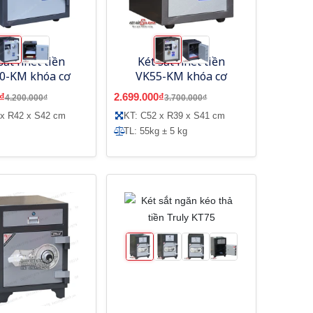
sắt nhét tiền
Két sắt nhét tiền
0-KM khóa cơ
VK55-KM khóa cơ
₫
2.699.000₫
4.200.000₫
3.700.000₫
 x R42 x S42 cm
KT: C52 x R39 x S41 cm
TL: 55kg ± 5 kg