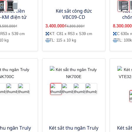
ắt nhét tiền
Két sắt công đức
Két 
-KM điện tử
VBC09-CD
chốn
3.400.000₫
8.300.000
4.500.000₫
4.800.000₫
 R53 x S39 cm
KT: C81 x R53 x S39 cm
C 630x 
10 kg
TL: 115 ± 10 kg
TL: 100
thu ngân Truly
Két sắt thu ngân Truly
Két sắ