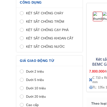
CÔNG DỤNG
KÉT SẮT CHỐNG CHÁY
KÉT SẮT CHỐNG TRỘM
KÉT SẮT CHỐNG CẠY PHÁ
KÉT SẮT CHỐNG KHOAN CẮT
KÉT SẮT CHỐNG NƯỚC
Két s
GIÁ GIAO ĐỘNG TỪ
BEMC GD
khoá
7.800.000₫
Dưới 2 triệu
C 710 x R
Dưới 5 triệu
mm
TL: 135± 
Dưới 10 triệu
Dưới 20 triệu
Theo loại
Cao cấp