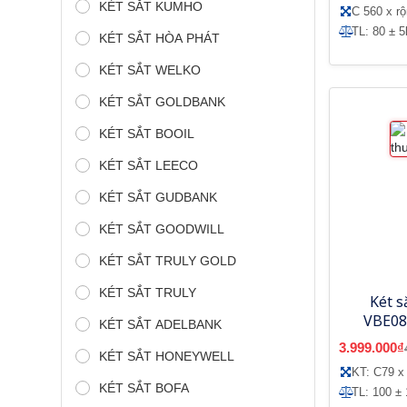
KÉT SẮT KUMHO
C 560 x r
TL: 80 ± 5
KÉT SẮT HÒA PHÁT
KÉT SẮT WELKO
KÉT SẮT GOLDBANK
KÉT SẮT BOOIL
KÉT SẮT LEECO
KÉT SẮT GUDBANK
KÉT SẮT GOODWILL
KÉT SẮT TRULY GOLD
KÉT SẮT TRULY
Két s
VBE08
KÉT SẮT ADELBANK
3.999.000₫
KÉT SẮT HONEYWELL
KT: C79 x
KÉT SẮT BOFA
TL: 100 ± 