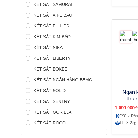
KÉT SẮT SAMURAI
KÉT SẮT AIFEIBAO
KÉT SẮT PHILIPS
KÉT SẮT KIM BẢO
KÉT SẮT NIKA
KÉT SẮT LIBERTY
KÉT SẮT BOKEE
KÉT SẮT NGÂN HÀNG BEMC
KÉT SẮT SOLID
Ngăn k
thu 
KÉT SẮT SENTRY
1.099.000₫
KÉT SẮT GORILLA
C90 x Rộ
KÉT SẮT ROCO
TL: 3,2kg