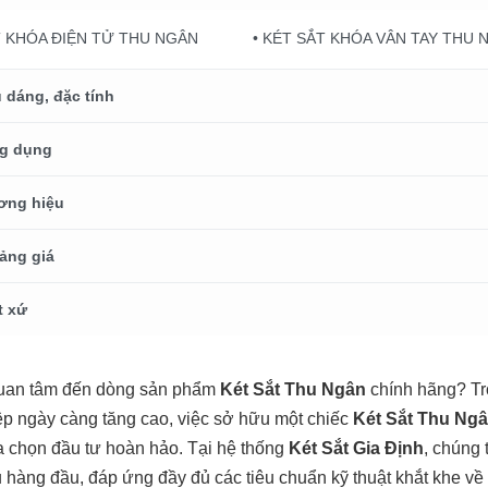
T KHÓA ĐIỆN TỬ THU NGÂN
• KÉT SẮT KHÓA VÂN TAY THU 
 dáng, đặc tính
g dụng
ơng hiệu
ảng giá
t xứ
uan tâm đến dòng sản phẩm
Két Sắt Thu Ngân
chính hãng? Tro
p ngày càng tăng cao, việc sở hữu một chiếc
Két Sắt Thu Ng
ựa chọn đầu tư hoàn hảo. Tại hệ thống
Két Sắt Gia Định
, chúng 
 hàng đầu, đáp ứng đầy đủ các tiêu chuẩn kỹ thuật khắt khe về 