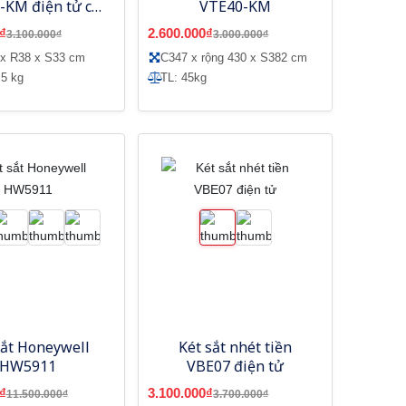
-KM điện tử có
VTE40-KM
ỗ nhét tiền
₫
2.600.000₫
3.100.000₫
3.000.000₫
 x R38 x S33 cm
C347 x rộng 430 x S382 cm
 5 kg
TL: 45kg
sắt Honeywell
Két sắt nhét tiền
HW5911
VBE07 điện tử
₫
3.100.000₫
11.500.000₫
3.700.000₫