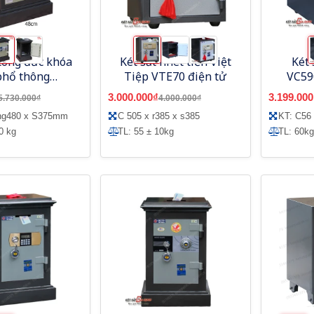
 công đức khóa
Két sắt nhét tiền Việt
Két 
phổ thông
Tiệp VTE70 điện tử
VC59
ank AC730CD
3.000.000₫
3.199.000
5.730.000₫
4.000.000₫
ộng480 x S375mm
C 505 x r385 x s385
KT: C56
0 kg
TL: 55 ± 10kg
TL: 60kg