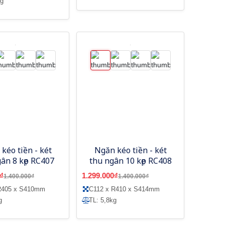
kg
kéo tiền - két
Ngăn kéo tiền - két
ân 8 kẹp RC407
thu ngân 10 kẹp RC408
₫
1.299.000₫
1.400.000₫
1.400.000₫
R405 x S410mm
C112 x R410 x S414mm
g
TL: 5,8kg