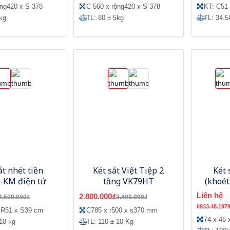
ộng420 x S 378
C 560 x rộng420 x S 378
KT: C51
kg
TL: 80 ± 5kg
TL: 34.5
ắt nhét tiền
Két sắt Việt Tiệp 2
Két 
-KM điện tử
tầng VK79HT
(khoét
Liên hệ
2.800.000₫
4.500.000₫
3.400.000₫
0933.48.197
 R51 x S39 cm
C785 x r500 x s370 mm
74 x 46 
10 kg
TL: 110 ± 10 Kg