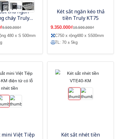
sắt thu ngân
Két sắt ngăn kéo thả
g cháy Truly
tiền Truly KT75
NK630
₫
9.350.000₫
9.500.000₫
10.500.000₫
rộng 480 x S 500mm
C750 x rộng480 x S500mm
kg
TL: 70 ± 5kg
t mini Việt Tiệp
Két sắt nhét tiền