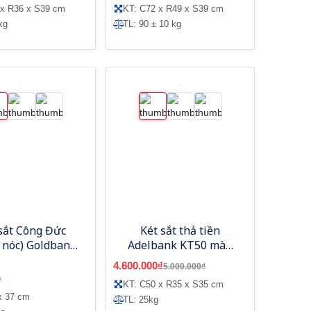
 x R36 x S39 cm
KT: C72 x R49 x S39 cm
kg
TL: 90 ± 10 kg
sắt Công Đức
Két sắt thả tiền
 nóc) Goldbank
Adelbank KT50 màu
KN45-CD
đen
4.600.000₫
5.000.000₫
9
KT: C50 x R35 x S35 cm
x 37 cm
TL: 25kg