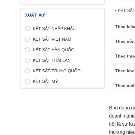
• KÉT SẮ
XUẤT XỨ
Theo kiểu
KÉT SẮT NHẬP KHẨU
KÉT SẮT VIỆT NAM
Theo côn
KÉT SẮT HÀN QUỐC
Theo thư
KÉT SẮT THÁI LAN
KÉT SẮT TRUNG QUỐC
Theo kho
KÉT SẮT MỸ
Theo xuấ
Bạn đang q
doanh nghiệ
trội là sự l
thương hiệu