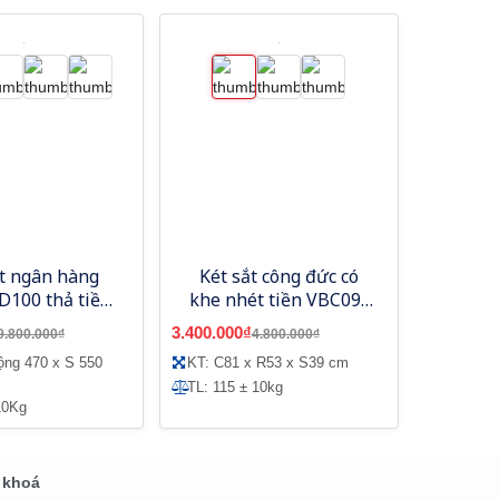
ắt ngân hàng
Két sắt công đức có
100 thả tiền,
khe nhét tiền VBC09-
 cơ đổi mã
KL
3.400.000₫
9.800.000₫
4.800.000₫
ộng 470 x S 550
KT: C81 x R53 x S39 cm
TL: 115 ± 10kg
10Kg
 khoá