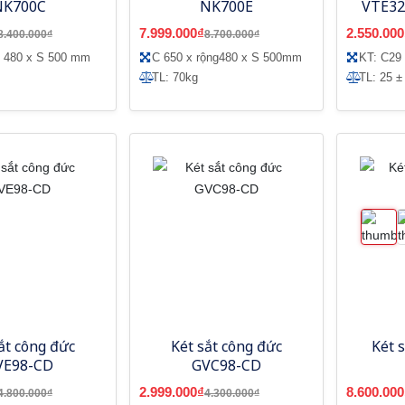
NK700C
NK700E
VTE32
l
7.999.000₫
2.550.000
8.400.000₫
8.700.000₫
g 480 x S 500 mm
C 650 x rộng480 x S 500mm
KT: C29
TL: 70kg
TL: 25 ±
ắt công đức
Két sắt công đức
Két 
VE98-CD
GVC98-CD
2.999.000₫
8.600.000
4.800.000₫
4.300.000₫