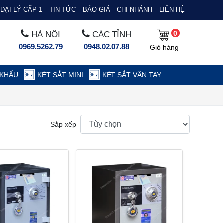
ĐẠI LÝ CẤP 1
TIN TỨC
BÁO GIÁ
CHI NHÁNH
LIÊN HỆ
0
HÀ NỘI
CÁC TỈNH
0969.5262.79
0948.02.07.88
Giỏ hàng
 KHẨU
KÉT SẮT MINI
KÉT SẮT VÂN TAY
Sắp xếp