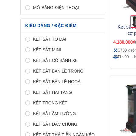
MỞ BẰNG ĐIỆN THOẠI
KIỂU DÁNG / ĐẶC ĐIỂM
Két sắt
cơ 
Adelb
KÉT SẮT TO ĐẠI
4.180.000₫
KÉT SẮT MINI
C730 x r
TL: 90 ± 1
KÉT SẮT CÓ BÁNH XE
KÉT SẮT BÀN LỀ TRONG
KÉT SẮT BÀN LỀ NGOÀI
KÉT SẮT HAI TẦNG
KÉT TRONG KÉT
KÉT SẮT ÂM TƯỜNG
KÉT SẮT ĐẶC CHỦNG
KÉT SẮT THẢ TIỀN NGĂN KÉO