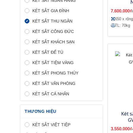
KÉT SẮT NGÂN HÀNG
KÉT SẮT GIA ĐÌNH
7.600.000₫
650 x rộn
KÉT SẮT THU NGÂN
TL: 70kg
KÉT SẮT CÔNG ĐỨC
KÉT SẮT KHÁCH SẠN
KÉT SẮT ĐỂ TỦ
KÉT SẮT TIỆM VÀNG
KÉT SẮT PHONG THỦY
KÉT SẮT VĂN PHÒNG
KÉT SẮT CÁ NHÂN
THƯƠNG HIỆU
Két s
G
KÉT SẮT VIỆT TIỆP
3.550.000₫