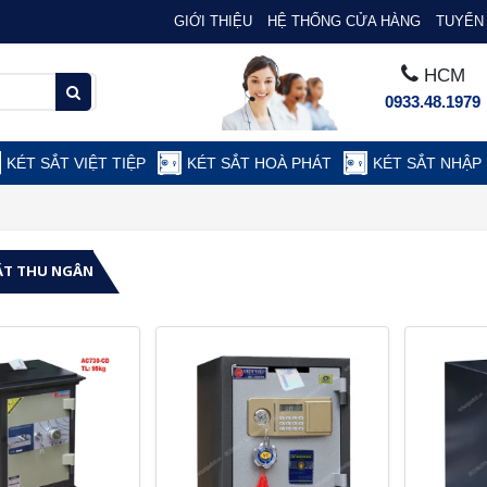
GIỚI THIỆU
HỆ THỐNG CỬA HÀNG
TUYỂN 
HCM
0933.48.1979
KÉT SẮT VIỆT TIỆP
KÉT SẮT HOÀ PHÁT
KÉT SẮT NHẬP
ẮT THU NGÂN