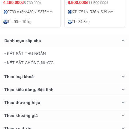
4.180.000₫
8.600.000₫
5.730.000₫
11.500.000₫
C730 x rộng480 x S375mm
KT: C51 x R36 x S39 cm
TL: 90 ± 10 kg
TL: 34.5kg
Danh mục cấp cha
• KÉT SẮT THU NGÂN
• KÉT SẮT CHỐNG NƯỚC
Theo loại khoá
Theo kiểu dáng, đặc tính
Theo thương hiệu
Theo khoảng giá
Theo xuất xứ