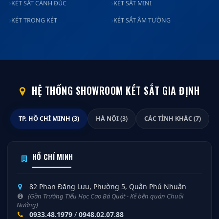
KÉT SẮT CÁNH ĐÚC
KÉT SẮT MINI
KÉT TRONG KÉT
KÉT SẮT ÂM TƯỜNG
HỆ THỐNG SHOWROOM KÉT SẮT GIA ĐỊNH
TP. HỒ CHÍ MINH (3)
HÀ NỘI (3)
CÁC TỈNH KHÁC (7)
HỒ CHÍ MINH
82 Phan Đăng Lưu, Phường 5, Quận Phú Nhuận
(Gần Trường Tiểu Học Cao Bá Quát - Kế bên quán Chuối
Nướng)
0933.48.1979
/
0948.02.07.88