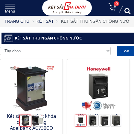
0
KÉT SẮT THU NGÂN CHỐNG NƯỚC
TRANG CHỦ
KÉT SẮT
KÉT SẮT THU NGÂN CHỐNG NƯỚC
Lọc
Két sắt công đức khóa
Két sắt Honeywell
cơ phổ thông
HW5911
Adelbank AC730CD