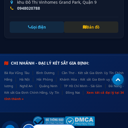
khu Đô Thị Vinhomes Grand Park, Quận 9
0948020788
Gọi điện
Bản đồ
CHI NHÁNH - ĐẠI LÝ KÉT SẮT GIA ĐỊNH:
|
|
Bà Rịa Vũng Tàu
Bình Dương
Cần Thơ - Két sắt Gia Định Uy Tín Chính
|
|
|
Hãng
Hà Nội
Hải Phòng
Khánh Hòa - Két sắt Gia Định uy tín, chất
|
|
|
|
lượng
Nghệ An
Quảng Ninh
TP Hồ Chí Minh - Sài Gòn
Đà Nẵng -
|
|
Két sắt Gia Định Chính Hãng, Uy Tín
Đồng Nai
Xem tất cả đại lý tại 34
tỉnh thành »