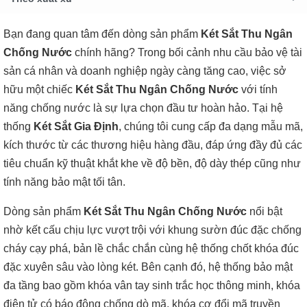
Bạn đang quan tâm đến dòng sản phẩm
Két Sắt Thu Ngân
Chống Nước
chính hãng? Trong bối cảnh nhu cầu bảo vệ tài
sản cá nhân và doanh nghiệp ngày càng tăng cao, việc sở
hữu một chiếc
Két Sắt Thu Ngân Chống Nước
với tính
năng chống nước là sự lựa chọn đầu tư hoàn hảo. Tại hệ
thống
Két Sắt Gia Định
, chúng tôi cung cấp đa dạng mẫu mã,
kích thước từ các thương hiệu hàng đầu, đáp ứng đầy đủ các
tiêu chuẩn kỹ thuật khắt khe về độ bền, độ dày thép cũng như
tính năng bảo mật tối tân.
Dòng sản phẩm
Két Sắt Thu Ngân Chống Nước
nổi bật
nhờ kết cấu chịu lực vượt trội với khung sườn đúc đặc chống
cháy cạy phá, bản lề chắc chắn cùng hệ thống chốt khóa đúc
đặc xuyên sâu vào lòng két. Bên cạnh đó, hệ thống bảo mật
đa tầng bao gồm khóa vân tay sinh trắc học thông minh, khóa
điện tử có báo động chống dò mã, khóa cơ đổi mã truyền