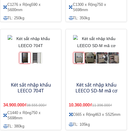
C1276 x Rộng590 x
C1300 x Rộng750 x
S600mm
S698mm
TL: 250kg
TL: 350kg
Két sắt nhập khẩu
Két sắt nhập khẩu
LEECO 704T
LEECO SD-M mã cơ
34.900.000₫
10.360.000₫
38.555.000₫
11.396.000₫
C1440 x Rộng750 x
C665 x Rộng463 x S525mm
S698mm
TL: 105kg
TL: 380kg