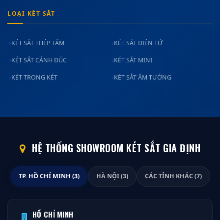
LOẠI KÉT SẮT
KÉT SẮT THÉP TẤM
KÉT SẮT ĐIỆN TỬ
KÉT SẮT CÁNH ĐÚC
KÉT SẮT MINI
KÉT TRONG KÉT
KÉT SẮT ÂM TƯỜNG
HỆ THỐNG SHOWROOM KÉT SẮT GIA ĐỊNH
TP. HỒ CHÍ MINH (3)
HÀ NỘI (3)
CÁC TỈNH KHÁC (7)
HỒ CHÍ MINH