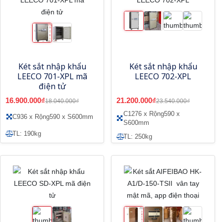
Két sắt nhập khẩu
Két sắt nhập khẩu
LEECO 701-XPL mã
LEECO 702-XPL
điện tử
16.900.000₫
21.200.000₫
18.040.000₫
23.540.000₫
C1276 x Rộng590 x
C936 x Rộng590 x S600mm
S600mm
TL: 190kg
TL: 250kg