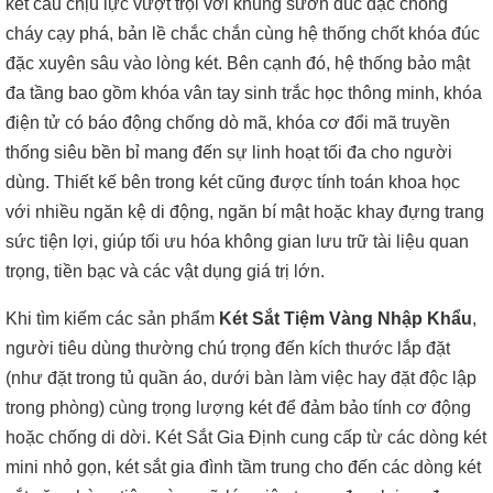
kết cấu chịu lực vượt trội với khung sườn đúc đặc chống
cháy cạy phá, bản lề chắc chắn cùng hệ thống chốt khóa đúc
đặc xuyên sâu vào lòng két. Bên cạnh đó, hệ thống bảo mật
đa tầng bao gồm khóa vân tay sinh trắc học thông minh, khóa
điện tử có báo động chống dò mã, khóa cơ đổi mã truyền
thống siêu bền bỉ mang đến sự linh hoạt tối đa cho người
dùng. Thiết kế bên trong két cũng được tính toán khoa học
với nhiều ngăn kệ di động, ngăn bí mật hoặc khay đựng trang
sức tiện lợi, giúp tối ưu hóa không gian lưu trữ tài liệu quan
trọng, tiền bạc và các vật dụng giá trị lớn.
Khi tìm kiếm các sản phẩm
Két Sắt Tiệm Vàng Nhập Khẩu
,
người tiêu dùng thường chú trọng đến kích thước lắp đặt
(như đặt trong tủ quần áo, dưới bàn làm việc hay đặt độc lập
trong phòng) cùng trọng lượng két để đảm bảo tính cơ động
hoặc chống di dời. Két Sắt Gia Định cung cấp từ các dòng két
mini nhỏ gọn, két sắt gia đình tầm trung cho đến các dòng két