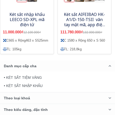
Két sắt nhập khẩu
Két sắt AIFEIBAO HK-
LEECO SD-XPL mã
A1/D-150-TSII vân
điện tử
tay mật mã, app điện
thoại
11.000.000₫
111.780.000₫
12.100.000₫
132.000.000₫
C665 x Rộng463 x S525mm
C 1580 x Rộng 650 x S 560
TL: 105kg
TL: 218,8kg
Danh mục cấp cha
• KÉT SẮT TIỆM VÀNG
• KÉT SẮT NHẬP KHẨU
Theo loại khoá
Theo kiểu dáng, đặc tính