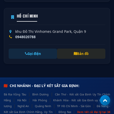
HỒ CHÍ MINH
khu Đô Thị Vinhomes Grand Park, Quận 9
0948020788
Gọi điện
Bản đồ
CHI NHÁNH - ĐẠI LÝ KÉT SẮT GIA ĐỊNH:
|
|
Bà Rịa Vũng Tàu
Bình Dương
Cần Thơ - Két sắt Gia Định Uy Tín Chính
|
|
|
Hãng
Hà Nội
Hải Phòng
Khánh Hòa - Két sắt Gia Định uy tín, chất
|
|
|
|
lượng
Nghệ An
Quảng Ninh
TP Hồ Chí Minh - Sài Gòn
Đà Nẵng -
|
|
Két sắt Gia Định Chính Hãng, Uy Tín
Đồng Nai
Xem tất cả đại lý tại 34