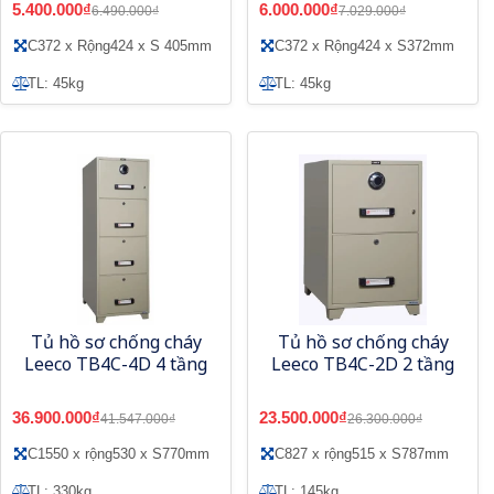
5.400.000₫
6.000.000₫
6.490.000₫
7.029.000₫
C372 x Rộng424 x S 405mm
C372 x Rộng424 x S372mm
TL: 45kg
TL: 45kg
Tủ hồ sơ chống cháy
Tủ hồ sơ chống cháy
Leeco TB4C-4D 4 tầng
Leeco TB4C-2D 2 tầng
36.900.000₫
23.500.000₫
41.547.000₫
26.300.000₫
C1550 x rộng530 x S770mm
C827 x rộng515 x S787mm
TL: 330kg
TL: 145kg