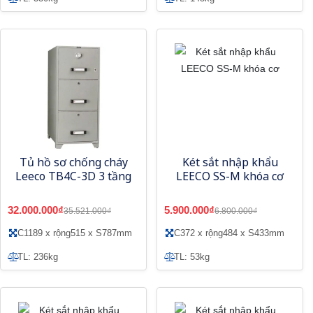
Tủ hồ sơ chống cháy
Két sắt nhập khẩu
Leeco TB4C-3D 3 tầng
LEECO SS-M khóa cơ
32.000.000₫
5.900.000₫
35.521.000₫
6.800.000₫
C1189 x rộng515 x S787mm
C372 x rộng484 x S433mm
TL: 236kg
TL: 53kg