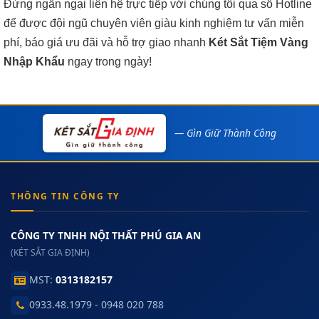
Đừng ngần ngại liên hệ trực tiếp với chúng tôi qua số Hotline
để được đội ngũ chuyên viên giàu kinh nghiệm tư vấn miễn
phí, báo giá ưu đãi và hỗ trợ giao nhanh
Két Sắt Tiệm Vàng
Nhập Khẩu
ngay trong ngày!
— Gìn Giữ Thành Công
THÔNG TIN CÔNG TY
CÔNG TY TNHH NỘI THẤT PHÚ GIA AN
(KÉT SẮT GIA ĐỊNH)
MST:
0313182157
0933.48.1979 - 0948 020 788