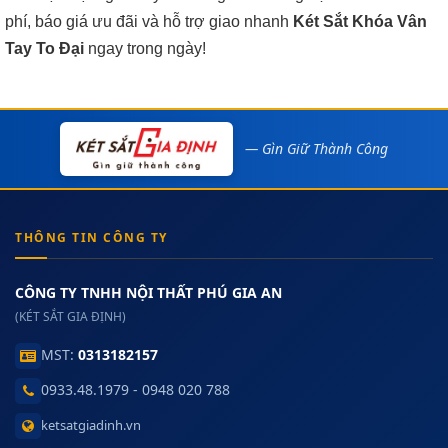
phí, báo giá ưu đãi và hỗ trợ giao nhanh
Két Sắt Khóa Vân
Tay To Đại
ngay trong ngày!
— Gìn Giữ Thành Công
THÔNG TIN CÔNG TY
CÔNG TY TNHH NỘI THẤT PHÚ GIA AN
(KÉT SẮT GIA ĐỊNH)
MST:
0313182157
0933.48.1979 - 0948 020 788
ketsatgiadinh.vn