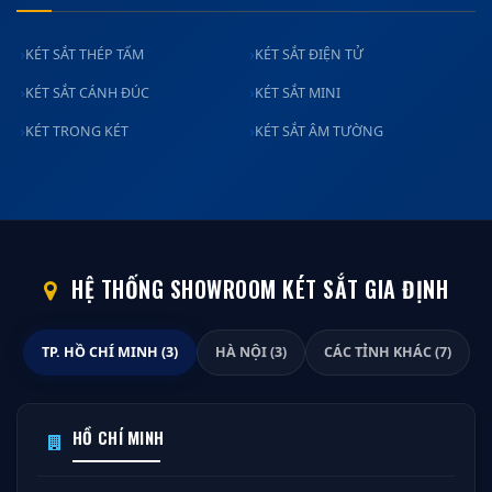
KÉT SẮT THÉP TẤM
KÉT SẮT ĐIỆN TỬ
KÉT SẮT CÁNH ĐÚC
KÉT SẮT MINI
KÉT TRONG KÉT
KÉT SẮT ÂM TƯỜNG
HỆ THỐNG SHOWROOM KÉT SẮT GIA ĐỊNH
TP. HỒ CHÍ MINH (3)
HÀ NỘI (3)
CÁC TỈNH KHÁC (7)
HỒ CHÍ MINH