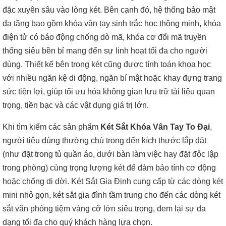
đặc xuyên sâu vào lòng két. Bên cạnh đó, hệ thống bảo mật
đa tầng bao gồm khóa vân tay sinh trắc học thông minh, khóa
điện tử có báo động chống dò mã, khóa cơ đổi mã truyền
thống siêu bền bỉ mang đến sự linh hoạt tối đa cho người
dùng. Thiết kế bên trong két cũng được tính toán khoa học
với nhiều ngăn kệ di động, ngăn bí mật hoặc khay đựng trang
sức tiện lợi, giúp tối ưu hóa không gian lưu trữ tài liệu quan
trọng, tiền bạc và các vật dụng giá trị lớn.
Khi tìm kiếm các sản phẩm
Két Sắt Khóa Vân Tay To Đại
,
người tiêu dùng thường chú trọng đến kích thước lắp đặt
(như đặt trong tủ quần áo, dưới bàn làm việc hay đặt độc lập
trong phòng) cùng trọng lượng két để đảm bảo tính cơ động
hoặc chống di dời. Két Sắt Gia Định cung cấp từ các dòng két
mini nhỏ gọn, két sắt gia đình tầm trung cho đến các dòng két
sắt văn phòng tiệm vàng cỡ lớn siêu trọng, đem lại sự đa
dạng tối đa cho quý khách hàng lựa chọn.