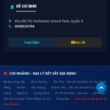
HỒ CHÍ MINH
khu Đô Thị Vinhomes Grand Park, Quận 9
0948020788
Gọi điện
Bản đồ
CHI NHÁNH - ĐẠI LÝ KÉT SẮT GIA ĐỊNH:
|
|
Bà Rịa Vũng Tàu
Bình Dương
Cần Thơ - Két sắt Gia Định Uy Tín Chính
|
|
|
Hãng
Hà Nội
Hải Phòng
Khánh Hòa - Két sắt Gia Định uy tín, chất
|
|
|
|
lượng
Nghệ An
Quảng Ninh
TP Hồ Chí Minh - Sài Gòn
Đà Nẵng -
|
|
Két sắt Gia Định Chính Hãng, Uy Tín
Đồng Nai
Xem tất cả đại lý tại 34
tỉnh thành »