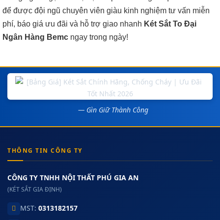
để được đội ngũ chuyên viên giàu kinh nghiệm tư vấn miễn
phí, báo giá ưu đãi và hỗ trợ giao nhanh
Két Sắt To Đại
Ngân Hàng Bemc
ngay trong ngày!
— Gìn Giữ Thành Công
THÔNG TIN CÔNG TY
CÔNG TY TNHH NỘI THẤT PHÚ GIA AN
(KÉT SẮT GIA ĐỊNH)
MST:
0313182157