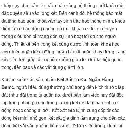
cháy cạy phá, bản lề chắc chắn cùng hệ thống chốt khóa đúc
đặc xuyên sâu vào lòng két. Bên cạnh đó, hệ thống bảo mật
đa tầng bao gồm khóa vân tay sinh trắc học thông minh, khóa
điện tử có báo động chống dò mã, khóa cơ đổi mã truyền
thống siêu bền bỉ mang đến sự linh hoạt tối đa cho người
dùng. Thiết kế bên trong két cũng được tính toán khoa học
với nhiều ngăn kệ di động, ngăn bí mật hoặc khay đựng trang
sức tiện lợi, giúp tối ưu hóa không gian lưu trữ tài liệu quan
trọng, tiền bạc và các vật dụng giá trị lớn.
Khi tìm kiếm các sản phẩm
Két Sắt To Đại Ngân Hàng
Bemc
, người tiêu dùng thường chú trọng đến kích thước lắp
đặt (như đặt trong tủ quần áo, dưới bàn làm việc hay đặt độc
lập trong phòng) cùng trọng lượng két để đảm bảo tính cơ
động hoặc chống di dời. Két Sắt Gia Định cung cấp từ các
dòng két mini nhỏ gọn, két sắt gia đình tầm trung cho đến các
dòng két sắt văn phòng tiệm vàng cỡ lớn siêu trọng, đem lại