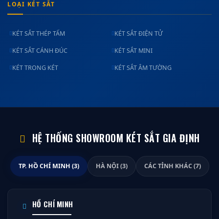
LOẠI KÉT SẮT
KÉT SẮT THÉP TẤM
KÉT SẮT ĐIỆN TỬ
KÉT SẮT CÁNH ĐÚC
KÉT SẮT MINI
KÉT TRONG KÉT
KÉT SẮT ÂM TƯỜNG
HỆ THỐNG SHOWROOM KÉT SẮT GIA ĐỊNH
TP. HỒ CHÍ MINH (3)
HÀ NỘI (3)
CÁC TỈNH KHÁC (7)
HỒ CHÍ MINH