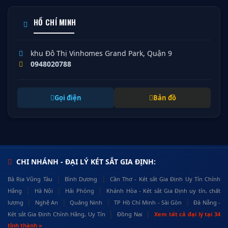
HỒ CHÍ MINH
khu Đô Thị Vinhomes Grand Park, Quận 9
0948020788
Gọi điện
Bản đồ
CHI NHÁNH - ĐẠI LÝ KÉT SẮT GIA ĐỊNH:
|
|
Bà Rịa Vũng Tàu
Bình Dương
Cần Thơ - Két sắt Gia Định Uy Tín Chính
|
|
|
Hãng
Hà Nội
Hải Phòng
Khánh Hòa - Két sắt Gia Định uy tín, chất
|
|
|
|
lượng
Nghệ An
Quảng Ninh
TP Hồ Chí Minh - Sài Gòn
Đà Nẵng -
|
|
Két sắt Gia Định Chính Hãng, Uy Tín
Đồng Nai
Xem tất cả đại lý tại 34
tỉnh thành »