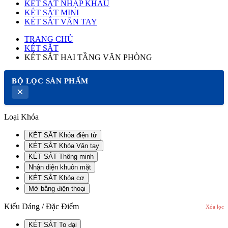
KÉT SẮT NHẬP KHẨU
KÉT SẮT MINI
KÉT SẮT VÂN TAY
TRANG CHỦ
KÉT SẮT
KÉT SẮT HAI TẦNG VĂN PHÒNG
BỘ LỌC SẢN PHẨM
×
Loại Khóa
KÉT SẮT Khóa điện tử
KÉT SẮT Khóa Vân tay
KÉT SẮT Thông minh
Nhận diện khuôn mặt
KÉT SẮT Khóa cơ
Mở bằng điện thoại
Kiểu Dáng / Đặc Điểm
Xóa lọc
KÉT SẮT To đại