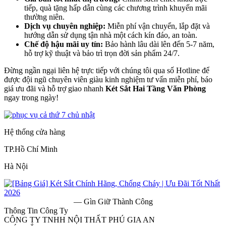
tiếp, quà tặng hấp dẫn cùng các chương trình khuyến mãi
thường niên.
Dịch vụ chuyên nghiệp:
Miễn phí vận chuyển, lắp đặt và
hướng dẫn sử dụng tận nhà một cách kín đáo, an toàn.
Chế độ hậu mãi uy tín:
Bảo hành lâu dài lên đến 5-7 năm,
hỗ trợ kỹ thuật và bảo trì trọn đời sản phẩm 24/7.
Đừng ngần ngại liên hệ trực tiếp với chúng tôi qua số Hotline để
được đội ngũ chuyên viên giàu kinh nghiệm tư vấn miễn phí, báo
giá ưu đãi và hỗ trợ giao nhanh
Két Sắt Hai Tầng Văn Phòng
ngay trong ngày!
Hệ thống cửa hàng
TP.Hồ Chí Minh
Hà Nội
— Gìn Giữ Thành Công
Thông Tin Công Ty
CÔNG TY TNHH NỘI THẤT PHÚ GIA AN