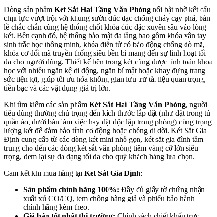
Dòng sản phẩm
Két Sắt Hai Tầng Văn Phòng
nổi bật nhờ kết cấu
chịu lực vượt trội với khung sườn đúc đặc chống cháy cạy phá, bản
lề chắc chắn cùng hệ thống chốt khóa đúc đặc xuyên sâu vào lòng
két. Bên cạnh đó, hệ thống bảo mật đa tầng bao gồm khóa vân tay
sinh trắc học thông minh, khóa điện tử có báo động chống dò mã,
khóa cơ đổi mã truyền thống siêu bền bỉ mang đến sự linh hoạt tối
đa cho người dùng. Thiết kế bên trong két cũng được tính toán khoa
học với nhiều ngăn kệ di động, ngăn bí mật hoặc khay đựng trang
sức tiện lợi, giúp tối ưu hóa không gian lưu trữ tài liệu quan trọng,
tiền bạc và các vật dụng giá trị lớn.
Khi tìm kiếm các sản phẩm
Két Sắt Hai Tầng Văn Phòng
, người
tiêu dùng thường chú trọng đến kích thước lắp đặt (như đặt trong tủ
quần áo, dưới bàn làm việc hay đặt độc lập trong phòng) cùng trọng
lượng két để đảm bảo tính cơ động hoặc chống di dời. Két Sắt Gia
Định cung cấp từ các dòng két mini nhỏ gọn, két sắt gia đình tầm
trung cho đến các dòng két sắt văn phòng tiệm vàng cỡ lớn siêu
trọng, đem lại sự đa dạng tối đa cho quý khách hàng lựa chọn.
Cam kết khi mua hàng tại
Két Sắt Gia Định
:
Sản phẩm chính hãng 100%:
Đầy đủ giấy tờ chứng nhận
xuất xứ CO/CQ, tem chống hàng giả và phiếu bảo hành
chính hãng kèm theo.
Giá bán tốt nhất thị trường:
Chính sách chiết khấu trực