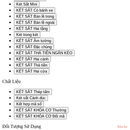
Két Sắt Mini
KÉT SẮT Có bánh xe
KÉT SẮT Bàn lề trong
KÉT SẮT Bàn lề ngoài
KÉT SẮT Hai tầng
Két trong két
KÉT SẮT Âm tường
KÉT SẮT Đặc chủng
KÉT SẮT THẢ TIỀN NGĂN KÉO
KÉT SẮT Hai cánh
KÉT SẮT Thả tiền
KÉT SẮT Hai cửa
Chất Liệu
KÉT SẮT Thép tấm
Két sắt Cánh đúc
Kết hợp mã số
KÉT SẮT KHÓA CƠ Thường
KÉT SẮT KHÓA CƠ Đổi mã
Đối Tượng Sử Dụng
Xóa lọc