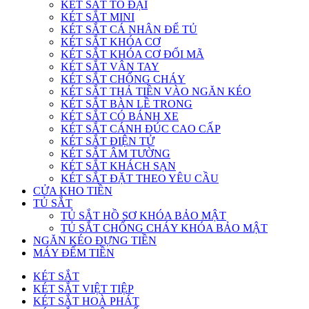
KÉT SẮT TO ĐẠI
KÉT SẮT MINI
KÉT SẮT CÁ NHÂN ĐỂ TỦ
KÉT SẮT KHÓA CƠ
KÉT SẮT KHÓA CƠ ĐỔI MÃ
KÉT SẮT VÂN TAY
KÉT SẮT CHỐNG CHÁY
KÉT SẮT THẢ TIỀN VÀO NGĂN KÉO
KÉT SẮT BÀN LỀ TRONG
KÉT SẮT CÓ BÁNH XE
KÉT SẮT CÁNH ĐÚC CAO CẤP
KÉT SẮT ĐIỆN TỬ
KÉT SẮT ÂM TƯỜNG
KÉT SẮT KHÁCH SẠN
KÉT SẮT ĐẶT THEO YÊU CẦU
CỬA KHO TIỀN
TỦ SẮT
TỦ SẮT HỒ SƠ KHÓA BẢO MẬT
TỦ SẮT CHỐNG CHÁY KHÓA BẢO MẬT
NGĂN KÉO ĐỰNG TIỀN
MÁY ĐẾM TIỀN
KÉT SẮT
KÉT SẮT VIỆT TIỆP
KÉT SẮT HOÀ PHÁT