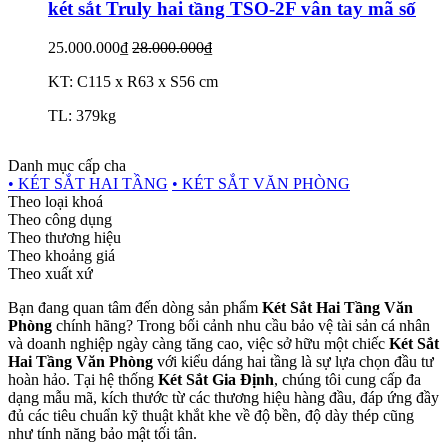
két sắt Truly hai tầng TSO-2F vân tay mã số
25.000.000₫
28.000.000₫
KT: C115 x R63 x S56 cm
TL: 379kg
Danh mục cấp cha
• KÉT SẮT HAI TẦNG
• KÉT SẮT VĂN PHÒNG
Theo loại khoá
Theo công dụng
Theo thương hiệu
Theo khoảng giá
Theo xuất xứ
Bạn đang quan tâm đến dòng sản phẩm
Két Sắt Hai Tầng Văn
Phòng
chính hãng? Trong bối cảnh nhu cầu bảo vệ tài sản cá nhân
và doanh nghiệp ngày càng tăng cao, việc sở hữu một chiếc
Két Sắt
Hai Tầng Văn Phòng
với kiểu dáng hai tầng là sự lựa chọn đầu tư
hoàn hảo. Tại hệ thống
Két Sắt Gia Định
, chúng tôi cung cấp đa
dạng mẫu mã, kích thước từ các thương hiệu hàng đầu, đáp ứng đầy
đủ các tiêu chuẩn kỹ thuật khắt khe về độ bền, độ dày thép cũng
như tính năng bảo mật tối tân.