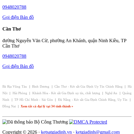
0948020788
Gọi điện
Bản đồ
Cần Thơ
đường Nguyễn Văn Cừ, phường An Khánh, quận Ninh Kiều, TP
Cần Thơ
0948020788
Gọi điện
Bản đồ
CHI NHÁNH - ĐẠI LÝ KÉT SẮT GIA ĐỊNH:
Bà Rịa Vũng Tàu
|
Bình Dương
|
Cần Thơ - Két sắt Gia Định Uy Tín Chính Hãng
|
Hà
Nội
|
Hải Phòng
|
Khánh Hòa - Két sắt Gia Định uy tín, chất lượng
|
Nghệ An
|
Quảng
Ninh
|
TP Hồ Chí Minh - Sài Gòn
|
Đà Nẵng - Két sắt Gia Định Chính Hãng, Uy Tín
|
Đồng Nai
|
Xem tất cả đại lý tại 34 tỉnh thành »
Copyright © 2026 ·
ketsatgiadinh.vn
·
ketgiadinh@gmail.com