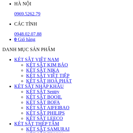
HÀ NỘI
0969.5262.79
CÁC TỈNH
0948.02.07.88
0
Giỏ hàng
DANH MỤC SẢN PHẨM
KÉT SẮT VIỆT NAM
KÉT SẮT KIM BẢO
KÉT SẮT NIKA
KÉT SẮT VIỆT TIỆP
KÉT SẮT HOÀ PHÁT
KÉT SẮT NHẬP KHẨU
KÉT SẮT Sentry
KÉT SẮT BOOIL
KÉT SẮT BOFA
KÉT SẮT AIFEIBAO
KÉT SẮT PHILIPS
KÉT SẮT LEECO
KÉT SẮT THÉP TẤM
KÉT SẮT SAMURAI