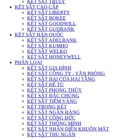
KÉT SẮT TRULY
KÉT SẮT CAO CẤP
KÉT SẮT LIBERTY
KÉT SẮT BOKEE
KÉT SẮT GOODWILL
KÉT SẮT GUDBANK
KÉT SẮT HÀN QUỐC
KÉT SẮT ADELBANK
KÉT SẮT KUMHO
KÉT SẮT WELKO
KÉT SẮT HONEYWELL
PHÂN LOẠI
KÉT SẮT GIA ĐÌNH
KÉT SẮT CÔNG TY - VĂN PHÒNG
KÉT SẮT HAI CỬA HAI TẦNG
KÉT SẮT ĐỂ TỦ
KÉT SẮT PHONG THỦY
KÉT SẮT ĐẶC CHỦNG
KÉT SẮT TIỆM VÀNG
KÉT TRONG KÉT
KÉT SẮT NGÂN HÀNG
KÉT SẮT CÔNG ĐỨC
KÉT SẮT THÔNG MINH
KÉT SẮT NHẬN DIỆN KHUÔN MẶT
KÉT SẮT THU NGÂN