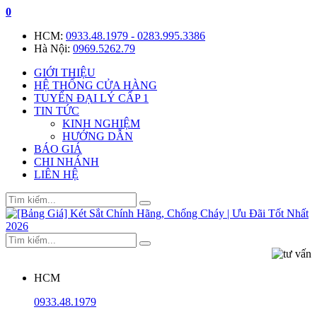
0
HCM:
0933.48.1979 - 0283.995.3386
Hà Nội:
0969.5262.79
GIỚI THIỆU
HỆ THỐNG CỬA HÀNG
TUYỂN ĐẠI LÝ CẤP 1
TIN TỨC
KINH NGHIỆM
HƯỚNG DẪN
BÁO GIÁ
CHI NHÁNH
LIÊN HỆ
HCM
0933.48.1979