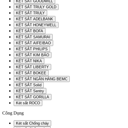
KÉT SẮT GOODWILL
KÉT SẮT TRULY GOLD
KÉT SẮT TRULY
KÉT SẮT ADELBANK
KÉT SẮT HONEYWELL
KÉT SẮT BOFA
KÉT SẮT SAMURAI
KÉT SẮT AIFEIBAO
KÉT SẮT PHILIPS
KÉT SẮT KIM BẢO
KÉT SẮT NIKA
KÉT SẮT LIBERTY
KÉT SẮT BOKEE
KÉT SẮT NGÂN HÀNG BEMC
KÉT SẮT Solid
KÉT SẮT Sentry
KÉT SẮT GORILLA
Két sắt ROCO
Công Dụng
Két sắt Chống cháy