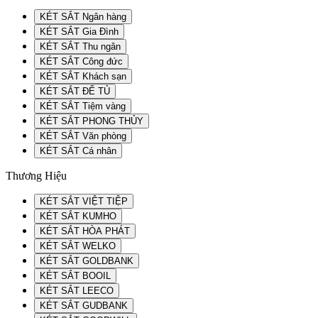
KÉT SẮT Ngân hàng
KÉT SẮT Gia Đình
KÉT SẮT Thu ngân
KÉT SẮT Công đức
KÉT SẮT Khách sạn
KÉT SẮT ĐỂ TỦ
KÉT SẮT Tiệm vàng
KÉT SẮT PHONG THỦY
KÉT SẮT Văn phòng
KÉT SẮT Cá nhân
Thương Hiệu
KÉT SẮT VIỆT TIỆP
KÉT SẮT KUMHO
KÉT SẮT HÒA PHÁT
KÉT SẮT WELKO
KÉT SẮT GOLDBANK
KÉT SẮT BOOIL
KÉT SẮT LEECO
KÉT SẮT GUDBANK