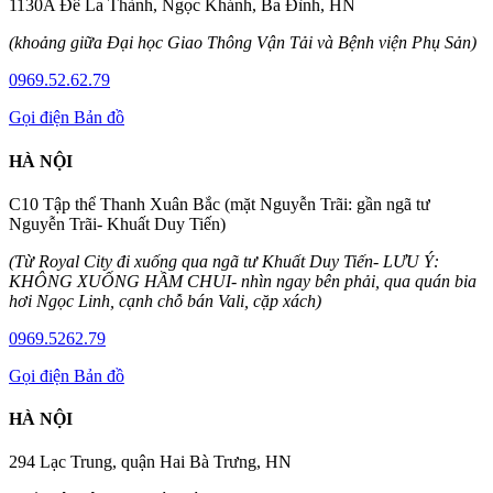
1130A Đê La Thành, Ngọc Khánh, Ba Đình, HN
(khoảng giữa Đại học Giao Thông Vận Tải và Bệnh viện Phụ Sản)
0969.52.62.79
Gọi điện
Bản đồ
HÀ NỘI
C10 Tập thể Thanh Xuân Bắc (mặt Nguyễn Trãi: gần ngã tư
Nguyễn Trãi- Khuất Duy Tiến)
(Từ Royal City đi xuống qua ngã tư Khuất Duy Tiến- LƯU Ý:
KHÔNG XUỐNG HẦM CHUI- nhìn ngay bên phải, qua quán bia
hơi Ngọc Linh, cạnh chỗ bán Vali, cặp xách)
0969.5262.79
Gọi điện
Bản đồ
HÀ NỘI
294 Lạc Trung, quận Hai Bà Trưng, HN