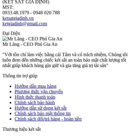
(KÉT SẮT GIA ĐỊNH)
MST:
0313182157
0933.48.1979 - 0948 020 788
ketsatgiadinh.vn
ketgiadinh@gmail.com
Đại Diện
Mr Lăng - CEO Phú Gia An
"Với tôn chỉ làm việc bằng cái Tâm và có trách nhiệm, Chúng tôi
luôn đem đến những chiếc két sắt an toàn bảo mật chất lượng tốt
nhất giúp khách hàng gìn giữ và gia tăng giá trị tài sản"
Thông tin trợ giúp
Hướng dẫn mua hàng
Phương thức vận chuyển
Hình thức thanh toán
Chính sách bảo hành
Hướng dẫn sử dụng két sắt
Chính sách bảo mật thông tin
Chính sách đổi/trả hàng - hoàn tiền
Thương hiệu két sắt