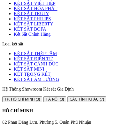
KÉT SẮT VIỆT TIỆP
KÉT SẮT HÒA PHÁT
KÉT SẮT TRULY
KÉT SẮT PHILIPS
KÉT SẮT LIBERTY
KÉT SẮT BOFA
Két Sắt Chính Hãng
Loại két sắt
KÉT SẮT THÉP TẤM
KÉT SẮT ĐIỆN TỬ
KÉT SẮT CÁNH ĐÚC
KÉT SẮT MINI
KÉT TRONG KÉT
KÉT SẮT ÂM TƯỜNG
Hệ Thống Showroom Két sắt Gia Định
TP. HỒ CHÍ MINH (3)
HÀ NỘI (3)
CÁC TỈNH KHÁC (7)
HỒ CHÍ MINH
82 Phan Đăng Lưu, Phường 5, Quận Phú Nhuận