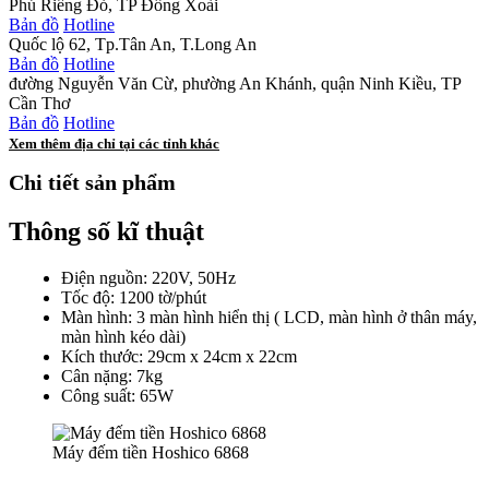
Phú Riềng Đỏ, TP Đồng Xoài
Bản đồ
Hotline
Quốc lộ 62, Tp.Tân An, T.Long An
Bản đồ
Hotline
đường Nguyễn Văn Cừ, phường An Khánh, quận Ninh Kiều, TP
Cần Thơ
Bản đồ
Hotline
Xem thêm địa chỉ tại các tỉnh khác
Chi tiết sản phẩm
Thông số kĩ thuật
Điện nguồn: 220V, 50Hz
Tốc độ: 1200 tờ/phút
Màn hình: 3 màn hình hiển thị ( LCD, màn hình ở thân máy,
màn hình kéo dài)
Kích thước: 29cm x 24cm x 22cm
Cân nặng: 7kg
Công suất: 65W
Máy đếm tiền Hoshico 6868