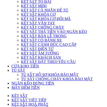
KÉT SẮT TO ĐẠI
KÉT SẮT MINI
KÉT SẮT CÁ NHÂN ĐỂ TỦ
KÉT SẮT KHÓA CƠ
KÉT SẮT KHÓA CƠ ĐỔI MÃ
KÉT SẮT VÂN TAY
KÉT SẮT CHỐNG CHÁY
KÉT SẮT THẢ TIỀN VÀO NGĂN KÉO
KÉT SẮT BÀN LỀ TRONG
KÉT SẮT CÓ BÁNH XE
KÉT SẮT CÁNH ĐÚC CAO CẤP
KÉT SẮT ĐIỆN TỬ
KÉT SẮT ÂM TƯỜNG
KÉT SẮT KHÁCH SẠN
KÉT SẮT ĐẶT THEO YÊU CẦU
CỬA KHO TIỀN
TỦ SẮT
TỦ SẮT HỒ SƠ KHÓA BẢO MẬT
TỦ SẮT CHỐNG CHÁY KHÓA BẢO MẬT
NGĂN KÉO ĐỰNG TIỀN
MÁY ĐẾM TIỀN
KÉT SẮT
KÉT SẮT VIỆT TIỆP
KÉT SẮT HOÀ PHÁT