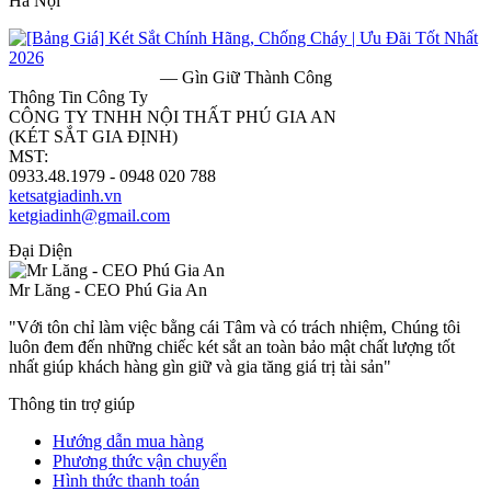
Hà Nội
— Gìn Giữ Thành Công
Thông Tin Công Ty
CÔNG TY TNHH NỘI THẤT PHÚ GIA AN
(KÉT SẮT GIA ĐỊNH)
MST:
0313182157
0933.48.1979 - 0948 020 788
ketsatgiadinh.vn
ketgiadinh@gmail.com
Đại Diện
Mr Lăng - CEO Phú Gia An
"Với tôn chỉ làm việc bằng cái Tâm và có trách nhiệm, Chúng tôi
luôn đem đến những chiếc két sắt an toàn bảo mật chất lượng tốt
nhất giúp khách hàng gìn giữ và gia tăng giá trị tài sản"
Thông tin trợ giúp
Hướng dẫn mua hàng
Phương thức vận chuyển
Hình thức thanh toán