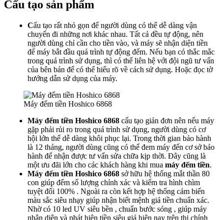
Cấu tạo sản phẩm
C
ấu tạo rất nhỏ gọn để người dùng có thể dễ dàng vận
chuyển đi những nơi khác nhau. Tất cả đều tự động, nên
người dùng chỉ cần cho tiền vào, và máy sẽ nhận diện tiền
để máy bắt đầu quá trình tự động đếm. Nếu bạn có thắc mắc
trong quá trình sử dụng, thì có thể liên hệ với đội ngũ tư vấn
của bên bán để có thể hiểu rõ về cách sử dụng. Hoặc đọc tờ
hướng dẫn sử dụng của máy.
Máy đếm tiền Hoshico 6868
Máy đếm tiền
Hoshico 6868
cấu tạo giản đơn nên nếu máy
gặp phải rủi ro trong quá trình sử dụng, người dùng có cơ
hội lớn thể dễ dàng khôi phục lại. Trong thời gian bảo hành
là 12 tháng, người dùng cũng có thể đem máy đến cơ sở bảo
hành để nhận được tư vấn sửa chữa kịp thời. Đây cũng là
một ưu đãi lớn cho các khách hàng khi mua
máy đếm tiền
.
Máy đếm tiền
Hoshico 6868
sở hữu hệ thống mắt thần 80
con giúp đếm số lượng chính xác và kiểm tra hình chìm
tuyệt đối 100% . Ngoài ra còn kết hợp hệ thống cảm biến
màu sắc siêu nhạy giúp nhận biết mệnh giá tiền chuẩn xác.
Nhờ có 10 led UV siêu bền , chuẩn bước sóng , giúp máy
nhận diện và phát hiện tiền siêu giả hiện nay trên thị chính