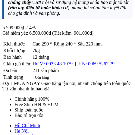
chống cháy
vượt trội và sử dụng hệ thống khóa bảo mật tối tân
(
vân tay, điện tử hoặc khóa cơ
), mang lại sự an tâm tuyệt đối
cho gia đình và văn phòng.
5.599.000₫
-14%
Giá niêm yết:
6.500.000₫
(Tiết kiệm: 901.000₫)
Kích thước
Cao 290 * Rộng 240 * Sâu 220 mm
Khối lượng
7kg
Bảo hành
12 tháng
Giảm giá thêm
HCM: 0933.48.1979
|
HN: 0969.5262.79
Đã bán
211 sản phẩm
Tình trạng
Còn hàng
ĐẶT MUA NGAY
Giao hàng tận nơi, nhanh chóng trên toàn quốc
Tư vấn nhanh
In báo giá
Chính hãng 100%
Free Ship HN & HCM
Ship toàn quốc
Bảo trì trọn đời
Hồ Chí Minh
Hà Nội