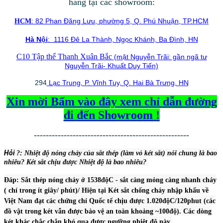
hàng tại các showroom:
: 82 Phan Đăng Lưu, phường 5, Q. Phú Nhuận, TP.HCM
HCM
Hà Nội
: 1116 Đê La Thành, Ngọc Khánh, Ba Đình, HN
C10 Tập thể Thanh Xuân Bắc
(mặt Nguyễn Trãi: gần ngã tư
Nguyễn Trãi- Khuất Duy Tiến)
294
Lạc Trung, P. Vĩnh Tuy, Q. Hai Bà Trưng, HN
Xin mời Bấm vào đây xem chỉ dẫn đường
đi đến Showroom !
----------------------------------------------------
Hỏi
?: Nhiệt độ nón
g chảy của sắt thép (làm vỏ két sắt) nói chung là bao
nhiêu? Két sắt chịu được Nhiệt độ là bao nhiêu?
Đáp: Sắt thép nóng chảy ở 1538độC - sắt càng mỏng càng nhanh chảy
( chỉ trong ít giây/ phút)/ Hiện tại Két sắt chống cháy nhập khẩu về
Việt Nam đạt các chứng chỉ Quốc tế chịu được 1.020độC/120phut (các
đồ vật trong két vẫn được bảo vệ an toàn khoảng ~100độ). Các dòng
két khác chắc chắn khó qua được ngưỡng nhiệt độ này
.