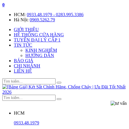
0
HCM:
0933.48.1979 - 0283.995.3386
Hà Nội:
0969.5262.79
GIỚI THIỆU
HỆ THỐNG CỬA HÀNG
TUYỂN ĐẠI LÝ CẤP 1
TIN TỨC
KINH NGHIỆM
HƯỚNG DẪN
BÁO GIÁ
CHI NHÁNH
LIÊN HỆ
HCM
0933.48.1979