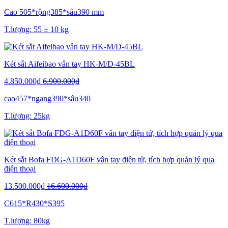
Cao 505*rộng385*sâu390 mm
T.lượng: 55 ± 10 kg
Két sắt Aifeibao vân tay HK-M/D-45BL
4.850.000₫
6.900.000₫
cao457*ngang390*sâu340
T.lượng: 25kg
Két sắt Bofa FDG-A1D60F vân tay điện tử, tích hợp quản lý qua
điện thoại
13.500.000₫
16.600.000₫
C615*R430*S395
T.lượng: 80kg