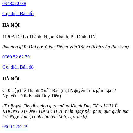
0948020788
Gọi điện
Bản đồ
HÀ NỘI
1130A Đê La Thành, Ngọc Khánh, Ba Đình, HN
(khoảng giữa Đại học Giao Thông Vận Tải và Bệnh viện Phụ Sản)
0969.52.62.79
Gọi điện
Bản đồ
HÀ NỘI
C10 Tập thể Thanh Xuân Bắc (mặt Nguyễn Trãi: gần ngã tư
Nguyễn Trãi- Khuất Duy Tiến)
(Từ Royal City đi xuống qua ngã tư Khuất Duy Tiến- LƯU Ý:
KHÔNG XUỐNG HẦM CHUI- nhìn ngay bên phải, qua quán bia
hơi Ngọc Linh, cạnh chỗ bán Vali, cặp xách)
0969.5262.79