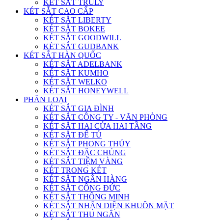
KÉT SẮT TRULY
KÉT SẮT CAO CẤP
KÉT SẮT LIBERTY
KÉT SẮT BOKEE
KÉT SẮT GOODWILL
KÉT SẮT GUDBANK
KÉT SẮT HÀN QUỐC
KÉT SẮT ADELBANK
KÉT SẮT KUMHO
KÉT SẮT WELKO
KÉT SẮT HONEYWELL
PHÂN LOẠI
KÉT SẮT GIA ĐÌNH
KÉT SẮT CÔNG TY - VĂN PHÒNG
KÉT SẮT HAI CỬA HAI TẦNG
KÉT SẮT ĐỂ TỦ
KÉT SẮT PHONG THỦY
KÉT SẮT ĐẶC CHỦNG
KÉT SẮT TIỆM VÀNG
KÉT TRONG KÉT
KÉT SẮT NGÂN HÀNG
KÉT SẮT CÔNG ĐỨC
KÉT SẮT THÔNG MINH
KÉT SẮT NHẬN DIỆN KHUÔN MẶT
KÉT SẮT THU NGÂN