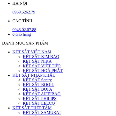
HÀ NỘI
0969.5262.79
CÁC TỈNH
0948.02.07.88
0
Giỏ hàng
DANH MỤC SẢN PHẨM
KÉT SẮT VIỆT NAM
KÉT SẮT KIM BẢO
KÉT SẮT NIKA
KÉT SẮT VIỆT TIỆP
KÉT SẮT HOÀ PHÁT
KÉT SẮT NHẬP KHẨU
KÉT SẮT Sentry
KÉT SẮT BOOIL
KÉT SẮT BOFA
KÉT SẮT AIFEIBAO
KÉT SẮT PHILIPS
KÉT SẮT LEECO
KÉT SẮT THÉP TẤM
KÉT SẮT SAMURAI