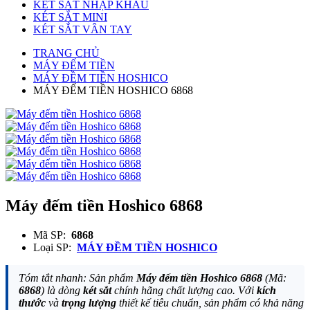
KÉT SẮT NHẬP KHẨU
KÉT SẮT MINI
KÉT SẮT VÂN TAY
TRANG CHỦ
MÁY ĐẾM TIỀN
MÁY ĐỀM TIỀN HOSHICO
MÁY ĐẾM TIỀN HOSHICO 6868
Máy đếm tiền Hoshico 6868
Mã SP:
6868
Loại SP:
MÁY ĐỀM TIỀN HOSHICO
Tóm tắt nhanh: Sản phẩm
Máy đếm tiền Hoshico 6868
(Mã:
6868
) là dòng
két sắt
chính hãng chất lượng cao. Với
kích
thước
và
trọng lượng
thiết kế tiêu chuẩn, sản phẩm có khả năng