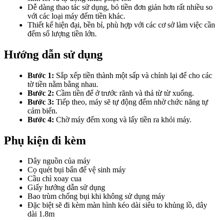
Dễ dàng thao tác sử dụng, bỏ tiền đơn giản hơn rất nhiều so
với các loại máy đếm tiền khác.
Thiết kế hiện đại, bền bỉ, phù hợp với các cơ sở làm việc cần
đếm số lượng tiền lớn.
Hướng dẫn sử dụng
Bước 1:
Sắp xếp tiền thành một sấp và chỉnh lại để cho các
tờ tiền nằm bằng nhau.
Bước 2:
Cầm tiền để ở trước rãnh và thả từ từ xuống.
Bước 3:
Tiếp theo, máy sẽ tự động đếm nhờ chức năng tự
cảm biến.
Bước 4:
Chờ máy đếm xong và lấy tiền ra khỏi máy.
Phụ kiện đi kèm
Dây nguồn của máy
Cọ quét bụi bẩn để vệ sinh máy
Cầu chì xoay cua
Giấy hướng dẫn sử dụng
Bao trùm chống bụi khi không sử dụng máy
Đặc biệt sẽ đi kèm màn hình kéo dài siêu to khủng lồ, dây
dài 1.8m