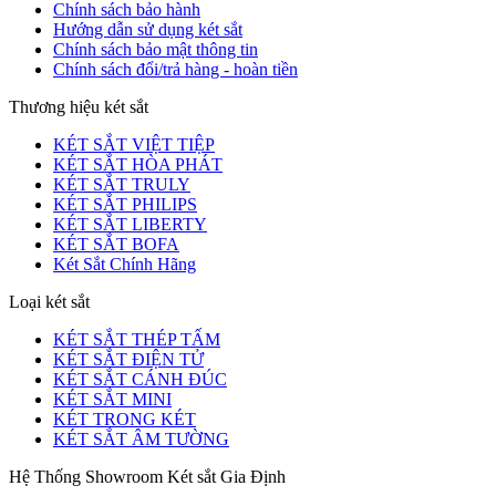
Chính sách bảo hành
Hướng dẫn sử dụng két sắt
Chính sách bảo mật thông tin
Chính sách đổi/trả hàng - hoàn tiền
Thương hiệu két sắt
KÉT SẮT VIỆT TIỆP
KÉT SẮT HÒA PHÁT
KÉT SẮT TRULY
KÉT SẮT PHILIPS
KÉT SẮT LIBERTY
KÉT SẮT BOFA
Két Sắt Chính Hãng
Loại két sắt
KÉT SẮT THÉP TẤM
KÉT SẮT ĐIỆN TỬ
KÉT SẮT CÁNH ĐÚC
KÉT SẮT MINI
KÉT TRONG KÉT
KÉT SẮT ÂM TƯỜNG
Hệ Thống Showroom Két sắt Gia Định