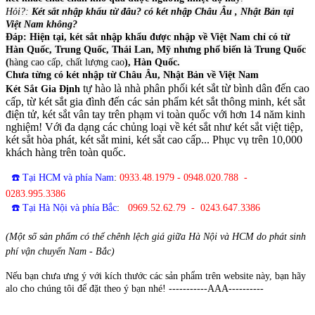
Hỏi?:
Két sắt nhập khẩu từ đâu? có két nhập Châu Âu , Nhật Bản tại
Việt Nam không?
Đáp: Hiện tại, két sắt nhập khẩu được nhập về Việt Nam chỉ có từ
Hàn Quốc, Trung Quốc, Thái Lan, Mỹ nhưng phổ biến là Trung Quốc
(
hàng cao cấp, chất lượng cao
), Hàn Quốc.
Chưa từng có két nhập từ Châu Âu, Nhật Bản về Việt Nam
tự hào là nhà phân phối két sắt từ bình dân đến cao
Két Sắt Gia Định
cấp, từ két sắt gia đình đến các sản phẩm két sắt thông minh, két sắt
điện tử, két sắt vân tay trên phạm vi toàn quốc với hơn 14 năm kinh
nghiệm! Với đa dạng các chủng loại về két sắt như két sắt việt tiệp,
két sắt hòa phát, két sắt mini, két sắt cao cấp... Phục vụ trên 10,000
khách hàng trên toàn quốc.
☎️ Tại HCM và phía Nam
:
0933.48.1979 - 0948.020.788 -
0283.995.3386
☎️ Tại Hà Nội và phía Bắc
:
0969.52.62.79 - 0243.647.3386
(Một số sản phẩm có thể chênh lệch giá giữa Hà Nội và HCM do phát sinh
phí vận chuyển Nam - Bắc)
Nếu bạn chưa ưng ý với kích thước các sản phẩm trên website này, bạn hãy
alo cho chúng tôi để đặt theo ý bạn nhé! -----------AAA----------