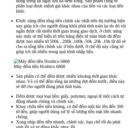
động dừng lại ngay khi đã đếm xong. Sản phẩm cũng sẽ
phân loại được mệnh giá khác nhau của tiền và các loại tiền
khác.
C
hức năng đếm tổng tiền chính xác nhất trên thị trường hiện
nay giúp ích cho người dùng khỏi phải tính toán lại do đó rút
ngắn được rất nhiều thời gian trong giao dịch, ở chức năng
này máy sẽ thể hiện rõ trên bảng điện tử màn hình đã đếm
được bao nhiêu tờ 500k , 200k ,100k ,50k ,20k ,10k từ đó sẽ
cho ra tổng tiền chính xác ở bên dưới, ở chế độ này cũng sẽ
giúp ích rất nhiều trong quá trình nhập liệu.
Máy đếm tiền Hoshico 6868
Sản phẩm có thể đếm được nhiều khoảng thời gian khác
nhau. Và có thể đếm tổng lại những đợt đếm trước, điều này
sẽ đỡ cho người dùng phải tính toán.
Đếm được mọi loại tiền: giấy, polymer, ngoại tệ một cách tự
động nhanh chóng và chính xác.
Khay chứa tiền siêu khủng, có thể đếm một lúc lên đến 300
tờ tiền, giúp người dùng xử lý số lượng tiền mặt lớn nhanh
chóng.
Xung nhịp đếm tiền nhanh, chính xác, hạn chế tối đa phát
sinh lỗi và tự động khắc phục lỗi.