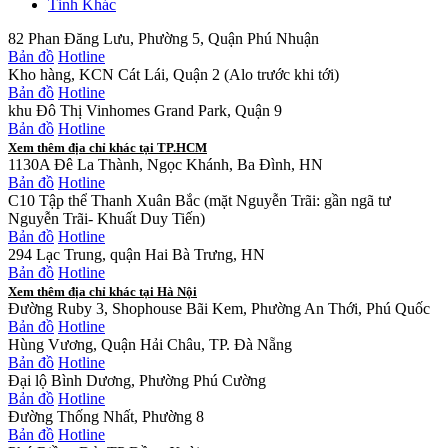
Tỉnh Khác
82 Phan Đăng Lưu, Phường 5, Quận Phú Nhuận
Bản đồ
Hotline
Kho hàng, KCN Cát Lái, Quận 2 (Alo trước khi tới)
Bản đồ
Hotline
khu Đô Thị Vinhomes Grand Park, Quận 9
Bản đồ
Hotline
Xem thêm địa chỉ khác tại TP.HCM
1130A Đê La Thành, Ngọc Khánh, Ba Đình, HN
Bản đồ
Hotline
C10 Tập thể Thanh Xuân Bắc (mặt Nguyễn Trãi: gần ngã tư
Nguyễn Trãi- Khuất Duy Tiến)
Bản đồ
Hotline
294 Lạc Trung, quận Hai Bà Trưng, HN
Bản đồ
Hotline
Xem thêm địa chỉ khác tại Hà Nội
Đường Ruby 3, Shophouse Bãi Kem, Phường An Thới, Phú Quốc
Bản đồ
Hotline
Hùng Vương, Quận Hải Châu, TP. Đà Nẵng
Bản đồ
Hotline
Đại lộ Bình Dương, Phường Phú Cường
Bản đồ
Hotline
Đường Thống Nhất, Phường 8
Bản đồ
Hotline