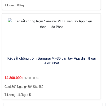
T.lượng: 88kg
Két sắt chống trộm Samurai MF36 vân tay App điện thoại
-Lộc Phát
14.800.000₫
16.500.000₫
Cao680* Ngang480* Sâu480
T.lượng: 160kg ± 5