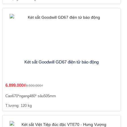
Két sắt Goodwill GD67 điện tử báo động
6.899.000₫
8.500.000₫
Cao670*ngang480* sâu505mm
T.lượng: 120 kg