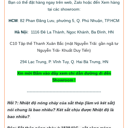
Bạn có thể đặt hàng ngay trên web, Zalo hoặc đến Xem hàng
tại các showroom:
HCM
: 82 Phan Đăng Lưu, phường 5, Q. Phú Nhuận, TP.HCM
Hà Nội
: 1116 Đê La Thành, Ngọc Khánh, Ba Đình, HN
C10 Tập thể Thanh Xuân Bắc
(mặt Nguyễn Trãi: gần ngã tư
Nguyễn Trãi- Khuất Duy Tiến)
294
Lạc Trung, P. Vĩnh Tuy, Q. Hai Bà Trưng, HN
Xin mời Bấm vào đây xem chỉ dẫn đường đi đến
Showroom !
----------------------------------------------------
Hỏi
?: Nhiệt độ nón
g chảy của sắt thép (làm vỏ két sắt)
nói chung là bao nhiêu? Két sắt chịu được Nhiệt độ là
bao nhiêu?
Đáp: Sắt thép nóng chảy ở 1538độC - sắt càng mỏng