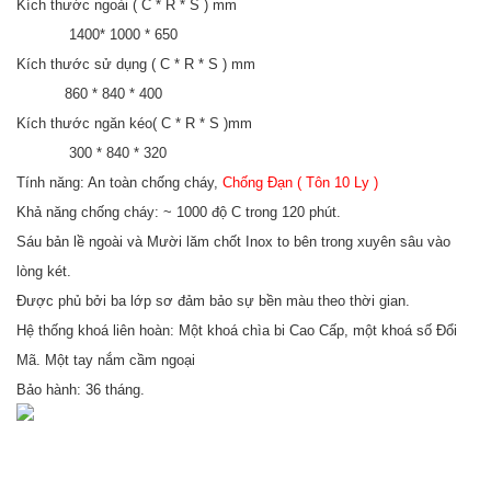
Kích thước ngoài ( C * R * S ) mm
1400* 1000 * 650
Kích thước sử dụng ( C * R * S ) mm
860 * 840 * 400
Kích thước ngăn kéo( C * R * S )mm
300 * 840 * 320
Tính năng: An toàn chống cháy,
Chống Đạn ( Tôn 10 Ly )
Khả năng chống cháy: ~ 1000 độ C trong 120 phút.
Sáu bản lề ngoài và Mười lăm chốt Inox to bên trong xuyên sâu vào
lòng két.
Được phủ bởi ba lớp sơ đảm bảo sự bền màu theo thời gian.
Hệ thống khoá liên hoàn: Một khoá chìa bi Cao Cấp, một khoá số Đổi
Mã. Một tay nắm cầm ngoại
Bảo hành: 36 tháng.