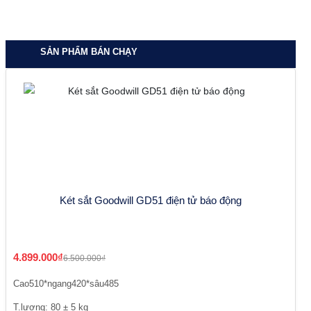
SẢN PHẨM BÁN CHẠY
Két sắt Goodwill GD51 điện tử báo động
4.899.000₫
6.500.000₫
Cao510*ngang420*sâu485
T.lượng: 80 ± 5 kg