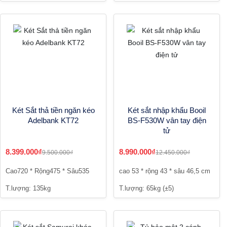
Két Sắt thả tiền ngăn kéo
Két sắt nhập khẩu Booil
Adelbank KT72
BS-F530W vân tay điện
tử
8.399.000₫
8.990.000₫
9.500.000₫
12.450.000₫
Cao720 * Rộng475 * Sâu535
cao 53 * rộng 43 * sâu 46,5 cm
T.lượng: 135kg
T.lượng: 65kg (±5)