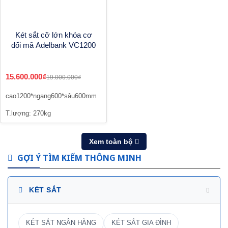
Két sắt cỡ lớn khóa cơ
đổi mã Adelbank VC1200
15.600.000₫
19.000.000₫
cao1200*ngang600*sâu600mm
T.lượng: 270kg
Xem toàn bộ
GỢI Ý TÌM KIẾM THÔNG MINH
KÉT SẮT
KÉT SẮT NGÂN HÀNG
KÉT SẮT GIA ĐÌNH