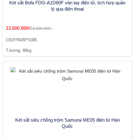
Két sắt Bofa FDG-A1D60F vân tay điện tử, tích hợp quản
lý qua điện thoại
13.500.000₫
16.600.000₫
C615*R430*S395
T.lượng: 80kg
Két sắt siêu chống trộm Samurai ME05 điện tử Hàn
Quốc