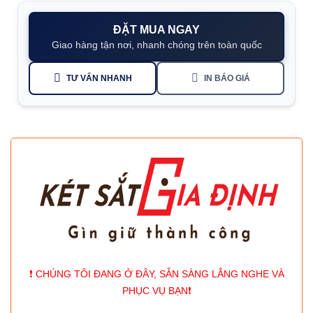
ĐẶT MUA NGAY
Giao hàng tận nơi, nhanh chóng trên toàn quốc
TƯ VẤN NHANH
IN BÁO GIÁ
❗️ CHÚNG TÔI ĐANG Ở ĐÂY, SẴN SÀNG LẮNG NGHE VÀ
PHỤC VỤ BẠN❗️