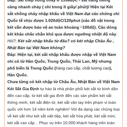
càng nhanh chảy ( chỉ trong ít giây/ phút)/ Hiện tại Két
sắt chống cháy nhập khẩu về Việt Nam đạt các chứng chỉ
Quốc tế chịu được 1.020độC/120phut (các đồ vật trong
két vẫn được bảo vệ an toàn khoảng ~100độ). Các dòng
két khác chắc chắn khó qua được ngưỡng nhiệt độ này
.
Hỏi?:
Két sắt nhập khẩu từ đâu? có két nhập Châu Âu ,
Nhật Bản tại Việt Nam không?
Đáp: Hiện tại, két sắt nhập khẩu được nhập về Việt Nam
chỉ có từ Hàn Quốc, Trung Quốc, Thái Lan, Mỹ nhưng
phổ biến là Trung Quốc (
hàng cao cấp, chất lượng cao
),
Hàn Quốc.
Chưa từng có két nhập từ Châu Âu, Nhật Bản về Việt Nam
Két Sắt Gia Định
tự hào là nhà phân phối két sắt từ bình dân
đến cao cấp, từ két sắt gia đình đến các sản phẩm két sắt
thông minh, két sắt điện tử, két sắt vân tay trên phạm vi toàn
quốc với hơn 14 năm kinh nghiệm! Với đa dạng các chủng loại
về két sắt như két sắt việt tiệp, két sắt hòa phát, két sắt mini,
két sắt cao cấp... Phục vụ trên 10,000 khách hàng trên toàn