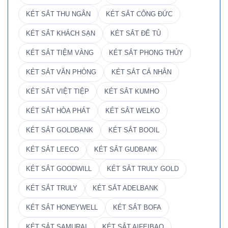
KÉT SẮT THU NGÂN
KÉT SẮT CÔNG ĐỨC
KÉT SẮT KHÁCH SẠN
KÉT SẮT ĐỂ TỦ
KÉT SẮT TIỆM VÀNG
KÉT SẮT PHONG THỦY
KÉT SẮT VĂN PHÒNG
KÉT SẮT CÁ NHÂN
KÉT SẮT VIỆT TIỆP
KÉT SẮT KUMHO
KÉT SẮT HÒA PHÁT
KÉT SẮT WELKO
KÉT SẮT GOLDBANK
KÉT SẮT BOOIL
KÉT SẮT LEECO
KÉT SẮT GUDBANK
KÉT SẮT GOODWILL
KÉT SẮT TRULY GOLD
KÉT SẮT TRULY
KÉT SẮT ADELBANK
KÉT SẮT HONEYWELL
KÉT SẮT BOFA
KÉT SẮT SAMURAI
KÉT SẮT AIFEIBAO