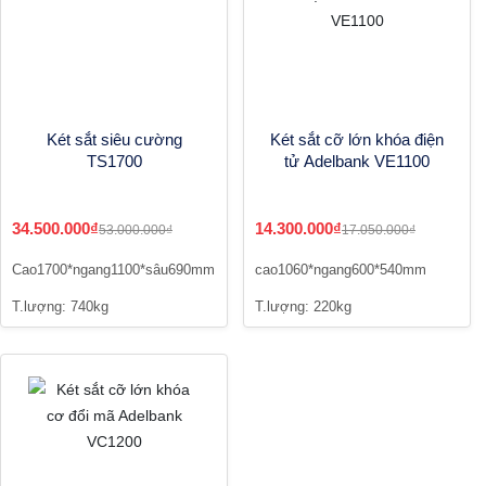
Két sắt siêu cường
Két sắt cỡ lớn khóa điện
TS1700
tử Adelbank VE1100
34.500.000₫
14.300.000₫
53.000.000₫
17.050.000₫
Cao1700*ngang1100*sâu690mm
cao1060*ngang600*540mm
T.lượng: 740kg
T.lượng: 220kg