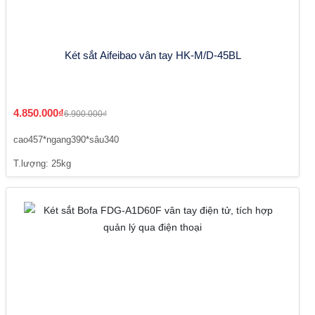
Két sắt Aifeibao vân tay HK-M/D-45BL
4.850.000₫
6.900.000₫
cao457*ngang390*sâu340
T.lượng: 25kg