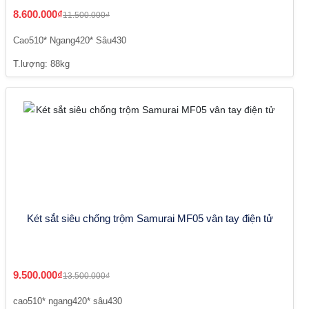
8.600.000₫
11.500.000₫
Cao510* Ngang420* Sâu430
T.lượng: 88kg
Két sắt siêu chống trộm Samurai MF05 vân tay điện tử
9.500.000₫
13.500.000₫
cao510* ngang420* sâu430