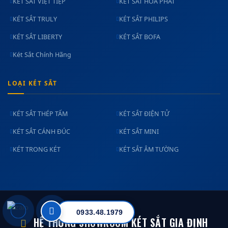
KÉT SẮT VIỆT TIỆP
KÉT SẮT HÒA PHÁT
KÉT SẮT TRULY
KÉT SẮT PHILIPS
KÉT SẮT LIBERTY
KÉT SẮT BOFA
Két Sắt Chính Hãng
LOẠI KÉT SẮT
KÉT SẮT THÉP TẤM
KÉT SẮT ĐIỆN TỬ
KÉT SẮT CÁNH ĐÚC
KÉT SẮT MINI
KÉT TRONG KÉT
KÉT SẮT ÂM TƯỜNG
0933.48.1979
HỆ THỐNG SHOWROOM KÉT SẮT GIA ĐỊNH