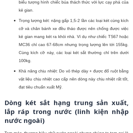
biểu tượng hình chiếc búa thách thức với lực cạy phá của
kẻ gian.
Trọng lượng két: nặng gấp 1,5-2 lần các loại két cùng kích
cỡ và chân bánh xe đều tháo được nên chống được việc
kẻ gian mang két ra khỏi nhà. Ví dụ như chiếc TS67 hoặc
MC36 chỉ cao 67-68cm nhưng trọng lượng lên tới 155kg.
Cùng kích cỡ này, các loại két sắt thường chỉ trên dưới
100kg.
Khả năng chịu nhiệt: Do vỏ thép dày + được đổ ruột bằng
vật liệu chịu nhiệt cao cấp nên dòng này chịu nhiệt rất tốt,
đạt tiêu chuẩn xuất Mỹ.
Dòng két sắt hạng trung sản xuất,
lắp ráp trong nước (linh kiện nhập
nước ngoài)
Tem mác, thương hiệu chữ nước ngoài nhưng chúng ta tạm gọi là