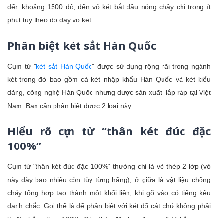
đến khoảng 1500 độ, đến vỏ két bắt đầu nóng chảy chỉ trong ít
phút tùy theo độ dày vỏ két.
Phân biệt két sắt Hàn Quốc
Cụm từ "
két sắt Hàn Quốc
" được sử dụng rộng rãi trong ngành
két trong đó bao gồm cả két nhập khẩu Hàn Quốc và két kiểu
dáng, công nghệ Hàn Quốc nhưng được sản xuất, lắp ráp tại Việt
Nam. Bạn cần phân biệt được 2 loại này.
Hiểu rõ cụm từ “thân két đúc đặc
100%”
Cụm từ "thân két đúc đặc 100%" thường chỉ là vỏ thép 2 lớp (vỏ
này dày bao nhiêu còn tùy từng hãng), ở giữa là vật liệu chống
cháy tổng hợp tạo thành một khối liền, khi gõ vào có tiếng kêu
đanh chắc. Gọi thế là để phân biệt với két đổ cát chứ không phải