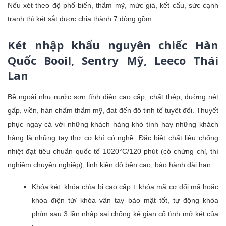
Nếu xét theo độ phổ biến, thẩm mỹ, mức giá, kết cấu, sức cạnh
tranh thì két sắt được chia thành 7 dòng gồm :
Két nhập khẩu nguyên chiếc Hàn
Quốc Booil, Sentry Mỹ, Leeco Thái
Lan
Bề ngoài như nước sơn tĩnh điện cao cấp, chất thép, đường nét
gấp, viền, hàn chấm thẩm mỹ, đạt đến độ tinh tế tuyệt đối. Thuyết
phục ngay cả với những khách hàng khó tính hay những khách
hàng là những tay thợ cơ khí có nghề. Đặc biệt chất liệu chống
nhiệt đạt tiêu chuẩn quốc tế 1020°C/120 phút (có chứng chỉ, thí
nghiệm chuyên nghiệp); linh kiện độ bền cao, bảo hành dài hạn.
Khóa két: khóa chìa bi cao cấp + khóa mã cơ đổi mã hoặc
khóa điện tử/ khóa vân tay bảo mật tốt, tự động khóa
phím sau 3 lần nhập sai chống kẻ gian cố tình mở két của