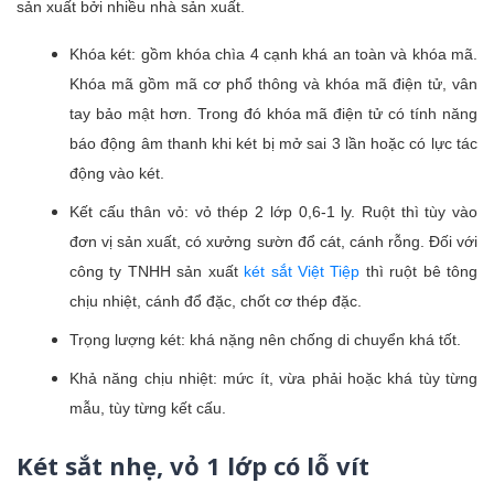
sản xuất bởi nhiều nhà sản xuất.
Khóa két: gồm khóa chìa 4 cạnh khá an toàn và khóa mã.
Khóa mã gồm mã cơ phổ thông và khóa mã điện tử, vân
tay bảo mật hơn. Trong đó khóa mã điện tử có tính năng
báo động âm thanh khi két bị mở sai 3 lần hoặc có lực tác
động vào két.
Kết cấu thân vỏ: vỏ thép 2 lớp 0,6-1 ly. Ruột thì tùy vào
đơn vị sản xuất, có xưởng sườn đổ cát, cánh rỗng. Đối với
công ty TNHH sản xuất
két sắt Việt Tiệp
thì ruột bê tông
chịu nhiệt, cánh đổ đặc, chốt cơ thép đặc.
Trọng lượng két: khá nặng nên chống di chuyển khá tốt.
Khả năng chịu nhiệt: mức ít, vừa phải hoặc khá tùy từng
mẫu, tùy từng kết cấu.
Két sắt nhẹ, vỏ 1 lớp có lỗ vít