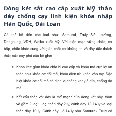
Dòng két sắt cao cấp xuất Mỹ thân
dày chống cạy linh kiện khóa nhập
Hàn Quốc, Đài Loan
Có thể kể đến các loại như: Samurai, Truly Siêu cường,
Dongsung, VDH, Welko xuất Mỹ. Với diện mạo vững chắc, cơ
bắp, chắc khỏe cùng với giàn chốt cơ khủng, to và dày đặc thách
thức sức cạy phá của kẻ gian.
Khóa két: gồm khóa chìa bi cao cấp và khóa mã cực kỳ an
toàn như khóa cơ đổi mã, khóa điện tử, khóa vân tay. Đặc
biệt khóa cơ đổi mã có định vị chống xoay ổ đĩa, chống dò
mã.
Kết cấu thân vỏ: đây là thế mạnh của dòng két này, thân
vỏ gồm 2 loại: Loại thân dày 2 ly, cánh dày 12-14 ly và loại
thân dày 10 ly. Cánh dày 12-14 ly như Samurai/ Truly có