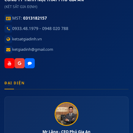
(KÉT SẮT GIA ĐỊNH)
MST:
0313182157
0933.48.1979 - 0948 020 788
ketsatgiadinh.vn
ketgiadinh@gmail.com
ĐẠI DIỆN
Mr Lăng - CEO Phú Gia An