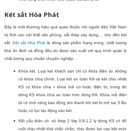
Két sắt Hòa Phát
Đây là một thương hiệu quá quen thuộc với người dân Việt Nam
từ lĩnh vực nội thất văn phòng, sắt thép xây dựng,... cho đến két
sắt.
Két sắt Hòa Phát
là dòng sản phẩm hạng trung, chất lượng
khá ổn định và đồng đều do được sản xuất với quy trình quản lý
chất lượng quy chuẩn chuyên nghiệp.
Khóa két: Loại két khách sạn chỉ có khóa điện tử, không
có khóa chìa chính. Loại két an toàn KA và két chịu nhiệt
KS có khóa chìa + khóa mã cơ hoặc điện tử, trong đó
dòng KS khóa chìa an toàn hơn dòng KA. Khóa mã điện
tử có tính năng báo động âm thanh khi két bị mở sai 3 lần
hoặc có lực tác động vào két.
Kết cấu thân vỏ: vỏ thép 2 lớp 0,8-1,2 ly dòng KS có đổ
ruột chịu nhiệt khá chắc chắn, chịu được lực cạy két mức