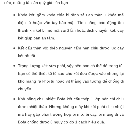
sức, những tài sản quý giá của bạn.
Khóa két: gồm khóa chìa bi rãnh sâu an toàn + khóa mã
điện tử hoặc vân tay bảo mật. Tính năng báo động âm
thanh khi két bị mở mã sai 3 lần hoặc dịch chuyển két, cạy
két giúp bạn an tâm.
Kết cấu thân vỏ: thép nguyên tấm nên chịu được lực cạy
két rất tốt
Trọng lượng két: vừa phải, vậy nên bạn có thể để trong tủ.
Bạn có thể thiết kế tủ sao cho két đưa được vào nhưng lại
khó mang ra khỏi tủ hoặc vít thẳng vào tường để chống di
chuyển.
Khả năng chịu nhiệt: Bofa kết cấu thép 1 lớp nên chỉ chịu
được nhiệt thấp. Nhưng không mấy khi két phải chịu nhiệt
mà hay gặp phải trường hợp bị mở, bị cạy, bị mang đi và
Bofa chống được 3 nguy cơ đó 1 cách hiệu quả.