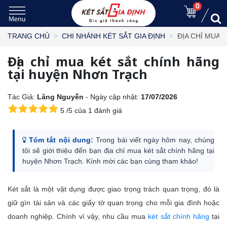
0
ĐỊA CHỈ MUA 
TRANG CHỦ
CHI NHÁNH KÉT SẮT GIA ĐỊNH
Địa chỉ mua két sắt chính hãng
tại huyện Nhơn Trạch
Tác Giả:
Lăng Nguyễn
- Ngày cập nhật:
17/07/2026
5
/
5
của
1
đánh giá
Tóm tắt nội dung:
Trong bài viết ngày hôm nay, chúng
tôi sẽ giới thiệu đến bạn địa chỉ mua két sắt chính hãng tại
huyện Nhơn Trạch. Kính mời các bạn cùng tham khảo!
Két sắt là một vật dụng được giao trọng trách quan trọng, đó là
giữ gìn tài sản và các giấy tờ quan trọng cho mỗi gia đình hoặc
doanh nghiệp. Chính vì vậy, nhu cầu
mua
két sắt chính hãng
tại