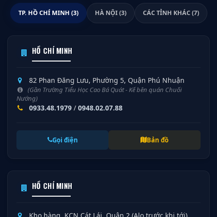
TP. HỒ CHÍ MINH (3)
HÀ NỘI (3)
CÁC TỈNH KHÁC (7)
HỒ CHÍ MINH
82 Phan Đăng Lưu, Phường 5, Quận Phú Nhuận
(Gần Trường Tiểu Học Cao Bá Quát - Kế bên quán Chuối
Nướng)
0933.48.1979
/
0948.02.07.88
Gọi điện
Bản đồ
HỒ CHÍ MINH
Kho hàng, KCN Cát Lái, Quận 2 (Alo trước khi tới)