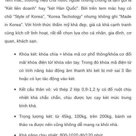
"Két liên doanh" hay "két Hàn Quốc". Bởi trên tem mác hay có
chữ "Style of Korea", "Korea Techology" nhưng không ghi "Made
in Korea". Với hình thức thẩm mỹ khá đẹp, giá cả khá cạnh tranh
cùng kích cỡ linh hoạt, rất dễ chọn lựa cho cá nhân, gia đình, cơ
quan, khách sạn.
Khóa két: khóa chìa + khóa mã cơ phổ thông/khóa cơ đổi
mã/ khóa điện tử/ khóa vân tay. Trong đó khóa mã điện tử
có tính năng báo động âm thanh khi két bị mở sai 3 lần
hoặc có lực tác động vào két.
Kết cấu thân vỏ: vỏ thép 2 lớp 0,8-1,2 ly có đổ ruột chịu
nhiệt khá chắc chắn, chịu được lực cạy két mức trung
bình khá.
Trọng lượng két: từ 45kg, 100kg, trên 200kg, bánh xe
tháo ra được nên cũng không dễ mang ra khỏi nhà.
Khả năng chịu nhiệt: 800-1020 độ/120 phút