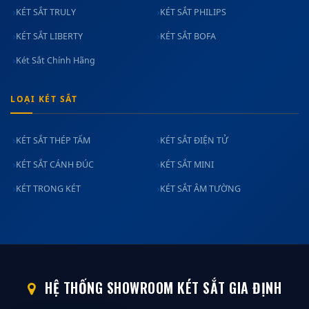
KÉT SẮT TRULY
KÉT SẮT PHILIPS
KÉT SẮT LIBERTY
KÉT SẮT BOFA
Két Sắt Chính Hãng
LOẠI KÉT SẮT
KÉT SẮT THÉP TẤM
KÉT SẮT ĐIỆN TỬ
KÉT SẮT CÁNH ĐÚC
KÉT SẮT MINI
KÉT TRONG KÉT
KÉT SẮT ÂM TƯỜNG
HỆ THỐNG SHOWROOM KÉT SẮT GIA ĐỊNH