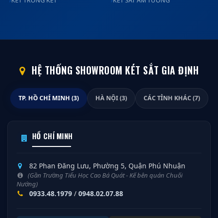
KÉT TRONG KÉT
KÉT SẮT ÂM TƯỜNG
HỆ THỐNG SHOWROOM KÉT SẮT GIA ĐỊNH
TP. HỒ CHÍ MINH (3)
HÀ NỘI (3)
CÁC TỈNH KHÁC (7)
HỒ CHÍ MINH
82 Phan Đăng Lưu, Phường 5, Quận Phú Nhuận
(Gần Trường Tiểu Học Cao Bá Quát - Kế bên quán Chuối
Nướng)
0933.48.1979
/
0948.02.07.88