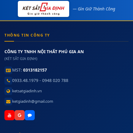
— Gìn Giữ Thành Công
THÔNG TIN CÔNG TY
CÔNG TY TNHH NỘI THẤT PHÚ GIA AN
(KÉT SẮT GIA ĐỊNH)
MST:
0313182157
0933.48.1979 - 0948 020 788
ketsatgiadinh.vn
ketgiadinh@gmail.com