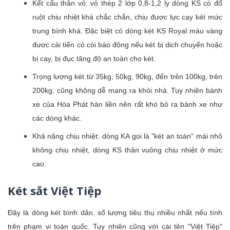
Kết cấu thân vỏ: vỏ thép 2 lớp 0,8-1,2 ly dòng KS có đổ
ruột chịu nhiệt khá chắc chắn, chịu được lực cạy két mức
trung bình khá. Đặc biệt có dòng két KS Royal màu vàng
được cải tiến có còi báo động nếu két bị dịch chuyển hoặc
bị cạy, bị đục tăng độ an toàn cho két.
Trọng lượng két từ 35kg, 50kg, 90kg, đến trên 100kg, trên
200kg, cũng không dễ mang ra khỏi nhà. Tuy nhiên bánh
xe của Hòa Phát hàn liền nên rất khó bỏ ra bánh xe như
các dòng khác.
Khả năng chịu nhiệt: dòng KA gọi là "két an toàn" mái nhô
không chịu nhiệt, dòng KS thân vuông chịu nhiệt ở mức
cao.
Két sắt Việt Tiệp
Đây là dòng két bình dân, số lượng tiêu thụ nhiều nhất nếu tính
trên phạm vi toàn quốc. Tuy nhiên cũng với cái tên "Việt Tiệp"