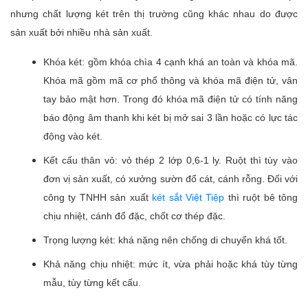
nhưng chất lượng két trên thị trường cũng khác nhau do được
sản xuất bởi nhiều nhà sản xuất.
Khóa két: gồm khóa chìa 4 cạnh khá an toàn và khóa mã.
Khóa mã gồm mã cơ phổ thông và khóa mã điện tử, vân
tay bảo mật hơn. Trong đó khóa mã điện tử có tính năng
báo động âm thanh khi két bị mở sai 3 lần hoặc có lực tác
động vào két.
Kết cấu thân vỏ: vỏ thép 2 lớp 0,6-1 ly. Ruột thì tùy vào
đơn vị sản xuất, có xưởng sườn đổ cát, cánh rỗng. Đối với
công ty TNHH sản xuất
két sắt Việt Tiệp
thì ruột bê tông
chịu nhiệt, cánh đổ đặc, chốt cơ thép đặc.
Trọng lượng két: khá nặng nên chống di chuyển khá tốt.
Khả năng chịu nhiệt: mức ít, vừa phải hoặc khá tùy từng
mẫu, tùy từng kết cấu.