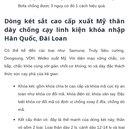
Bofa chống được 3 nguy cơ đó 1 cách hiệu quả.
Dòng két sắt cao cấp xuất Mỹ thân
dày chống cạy linh kiện khóa nhập
Hàn Quốc, Đài Loan
Có thể kể đến các loại như: Samurai, Truly Siêu cường,
Dongsung, VDH, Welko xuất Mỹ. Với diện mạo vững chắc, cơ
bắp, chắc khỏe cùng với giàn chốt cơ khủng, to và dày đặc thách
thức sức cạy phá của kẻ gian.
Khóa két: gồm khóa chìa bi cao cấp và khóa mã cực kỳ an
toàn như khóa cơ đổi mã, khóa điện tử, khóa vân tay. Đặc
biệt khóa cơ đổi mã có định vị chống xoay ổ đĩa, chống dò
mã.
Kết cấu thân vỏ: đây là thế mạnh của dòng két này, thân
vỏ gồm 2 loại: Loại thân dày 2 ly, cánh dày 12-14 ly và loại