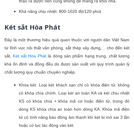
tháo ra được nên cũng không dễ mang ra khỏi nhà.
Khả năng chịu nhiệt: 800-1020 độ/120 phút
Két sắt Hòa Phát
Đây là một thương hiệu quá quen thuộc với người dân Việt Nam
từ lĩnh vực nội thất văn phòng, sắt thép xây dựng,... cho đến két
sắt.
Két sắt Hòa Phát
là dòng sản phẩm hạng trung, chất lượng
khá ổn định và đồng đều do được sản xuất với quy trình quản lý
chất lượng quy chuẩn chuyên nghiệp.
Khóa két: Loại két khách sạn chỉ có khóa điện tử, không
có khóa chìa chính. Loại két an toàn KA và két chịu nhiệt
KS có khóa chìa + khóa mã cơ hoặc điện tử, trong đó
dòng KS khóa chìa an toàn hơn dòng KA. Khóa mã điện
tử có tính năng báo động âm thanh khi két bị mở sai 3 lần
hoặc có lực tác động vào két.