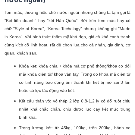
Tem mác, thương hiệu chữ nước ngoài nhưng chúng ta tạm gọi là
"Két liên doanh" hay "két Hàn Quốc". Bởi trên tem mác hay có
chữ "Style of Korea", "Korea Techology" nhưng không ghi "Made
in Korea". Với hình thức thẩm mỹ khá đẹp, giá cả khá cạnh tranh
cùng kích cỡ linh hoạt, rất dễ chọn lựa cho cá nhân, gia đình, cơ
quan, khách sạn.
Khóa két: khóa chìa + khóa mã cơ phổ thông/khóa cơ đổi
mã/ khóa điện tử/ khóa vân tay. Trong đó khóa mã điện tử
có tính năng báo động âm thanh khi két bị mở sai 3 lần
hoặc có lực tác động vào két.
Kết cấu thân vỏ: vỏ thép 2 lớp 0,8-1,2 ly có đổ ruột chịu
nhiệt khá chắc chắn, chịu được lực cạy két mức trung
bình khá.
Trọng lượng két: từ 45kg, 100kg, trên 200kg, bánh xe