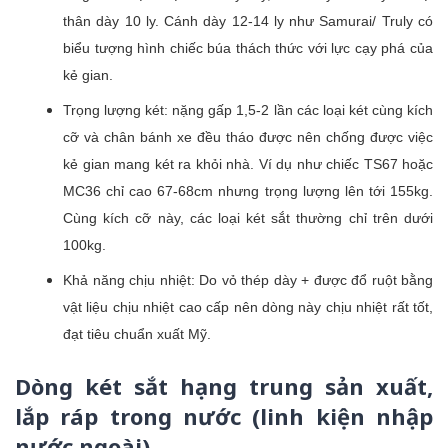
thân dày 10 ly. Cánh dày 12-14 ly như Samurai/ Truly có
biểu tượng hình chiếc búa thách thức với lực cạy phá của
kẻ gian.
Trọng lượng két: nặng gấp 1,5-2 lần các loại két cùng kích
cỡ và chân bánh xe đều tháo được nên chống được việc
kẻ gian mang két ra khỏi nhà. Ví dụ như chiếc TS67 hoặc
MC36 chỉ cao 67-68cm nhưng trọng lượng lên tới 155kg.
Cùng kích cỡ này, các loại két sắt thường chỉ trên dưới
100kg.
Khả năng chịu nhiệt: Do vỏ thép dày + được đổ ruột bằng
vật liệu chịu nhiệt cao cấp nên dòng này chịu nhiệt rất tốt,
đạt tiêu chuẩn xuất Mỹ.
Dòng két sắt hạng trung sản xuất,
lắp ráp trong nước (linh kiện nhập
nước ngoài)