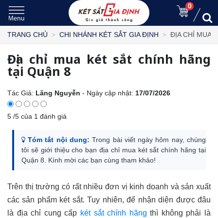
0
ĐỊA CHỈ MUA 
TRANG CHỦ
CHI NHÁNH KÉT SẮT GIA ĐỊNH
Địa chỉ mua két sắt chính hãng
tại Quận 8
Tác Giả:
Lăng Nguyễn
- Ngày cập nhật:
17/07/2026
5
/
5
của
1
đánh giá
Tóm tắt nội dung:
Trong bài viết ngày hôm nay, chúng
tôi sẽ giới thiệu cho bạn địa chỉ mua két sắt chính hãng tại
Quận 8. Kính mời các bạn cùng tham khảo!
Trên thị trường có rất nhiều đơn vị kinh doanh và sản xuất
các sản phẩm két sắt. Tuy nhiên, để nhận diện được đâu
là địa chỉ cung cấp
két sắt chính hãng
thì không phải là