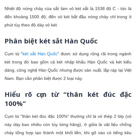
Nhiệt độ nóng chảy của sắt làm vỏ két sắt là 1538 độ C - tức là
đến khoảng 1500 độ, đến vỏ két bắt đầu nóng chảy chỉ trong ít
phút tùy theo độ dày vỏ két.
Phân biệt két sắt Hàn Quốc
Cụm từ "
két sắt Hàn Quốc
" được sử dụng rộng rãi trong ngành
két trong đó bao gồm cả két nhập khẩu Hàn Quốc và két kiểu
dáng, công nghệ Hàn Quốc nhưng được sản xuất, lắp ráp tại Việt
Nam. Bạn cần phân biệt được 2 loại này.
Hiểu rõ cụm từ “thân két đúc đặc
100%”
Cụm từ "thân két đúc đặc 100%" thường chỉ là vỏ thép 2 lớp (vỏ
này dày bao nhiêu còn tùy từng hãng), ở giữa là vật liệu chống
cháy tổng hợp tạo thành một khối liền, khi gõ vào có tiếng kêu