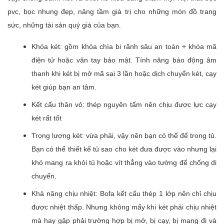
pvc, bọc nhung đẹp, nâng tầm giá trị cho những món đồ trang
sức, những tài sản quý giá của bạn.
Khóa két: gồm khóa chìa bi rãnh sâu an toàn + khóa mã
điện tử hoặc vân tay bảo mật. Tính năng báo động âm
thanh khi két bị mở mã sai 3 lần hoặc dịch chuyển két, cạy
két giúp bạn an tâm.
Kết cấu thân vỏ: thép nguyên tấm nên chịu được lực cạy
két rất tốt
Trọng lượng két: vừa phải, vậy nên bạn có thể để trong tủ.
Bạn có thể thiết kế tủ sao cho két đưa được vào nhưng lại
khó mang ra khỏi tủ hoặc vít thẳng vào tường để chống di
chuyển.
Khả năng chịu nhiệt: Bofa kết cấu thép 1 lớp nên chỉ chịu
được nhiệt thấp. Nhưng không mấy khi két phải chịu nhiệt
mà hay gặp phải trường hợp bị mở, bị cạy, bị mang đi và