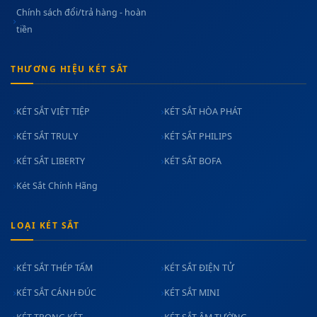
Chính sách đổi/trả hàng - hoàn
tiền
THƯƠNG HIỆU KÉT SẮT
KÉT SẮT VIỆT TIỆP
KÉT SẮT HÒA PHÁT
KÉT SẮT TRULY
KÉT SẮT PHILIPS
KÉT SẮT LIBERTY
KÉT SẮT BOFA
Két Sắt Chính Hãng
LOẠI KÉT SẮT
KÉT SẮT THÉP TẤM
KÉT SẮT ĐIỆN TỬ
KÉT SẮT CÁNH ĐÚC
KÉT SẮT MINI