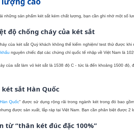
t lượng cao
i những sản phẩm két sắt kém chất lượng, bạn cần ghi nhớ một số lư
ệt độ chống cháy của két sắt
cháy của két sắt Quý khách không thể kiểm nghiệm/ test thử được khi
 khẩu
nguyên chiếc đạt các chứng chỉ quốc tế nhập về Việt Nam là 102
y của sắt làm vỏ két sắt là 1538 độ C - tức là đến khoảng 1500 độ, 
 két sắt Hàn Quốc
 Hàn Quốc
" được sử dụng rộng rãi trong ngành két trong đó bao gồm ca
ưng được sản xuất, lắp ráp tại Việt Nam. Bạn cần phân biệt được 2 loa
ụm từ “thân két đúc đặc 100%”