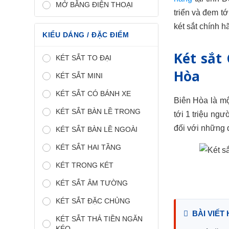
MỞ BẰNG ĐIỆN THOẠI
triển và đem tớ
két sắt chính 
KIỂU DÁNG / ĐẶC ĐIỂM
Két sắt 
KÉT SẮT TO ĐẠI
Hòa
KÉT SẮT MINI
KÉT SẮT CÓ BÁNH XE
Biên Hòa là mộ
KÉT SẮT BÀN LỀ TRONG
tới 1 triệu ngư
đối với những 
KÉT SẮT BÀN LỀ NGOÀI
KÉT SẮT HAI TẦNG
KÉT TRONG KÉT
KÉT SẮT ÂM TƯỜNG
KÉT SẮT ĐẶC CHỦNG
BÀI VIẾT 
KÉT SẮT THẢ TIỀN NGĂN
KÉO