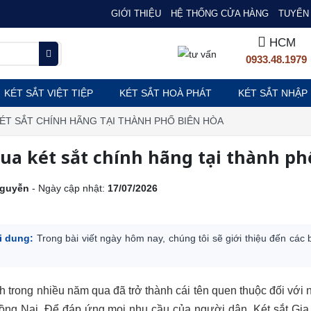
GIỚI THIỆU
HỆ THỐNG CỬA HÀNG
TUYỂN 
HCM
0933.48.1979
KÉT SẮT VIỆT TIỆP
KÉT SẮT HOÀ PHÁT
KÉT SẮT NHẬP
KÉT SẮT CHÍNH HÃNG TẠI THÀNH PHỐ BIÊN HÒA
mua két sắt chính hãng tại thành p
guyễn
- Ngày cập nhật:
17/07/2026
i dung:
Trong bài viết ngày hôm nay, chúng tôi sẽ giới thiệu đến các 
nh trong nhiều năm qua đã trở thành cái tên quen thuộc đối với
Đồng Nai. Để đáp ứng mọi nhu cầu của người dân, Két sắt Gia