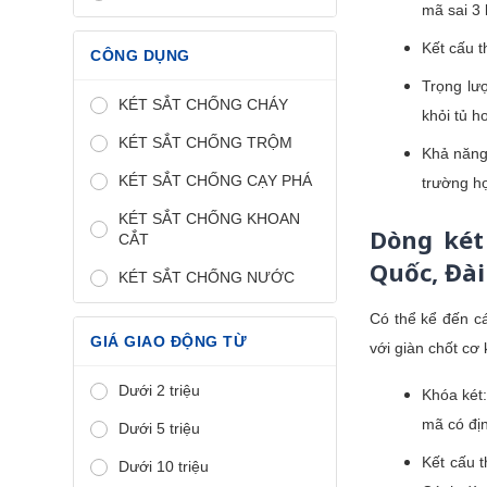
mã sai 3 
Kết cấu t
CÔNG DỤNG
Trọng lượ
KÉT SẮT CHỐNG CHÁY
khỏi tủ h
KÉT SẮT CHỐNG TRỘM
Khả năng 
KÉT SẮT CHỐNG CẠY PHÁ
trường hợ
KÉT SẮT CHỐNG KHOAN
Dòng két
CẮT
Quốc, Đài
KÉT SẮT CHỐNG NƯỚC
Có thể kể đến c
GIÁ GIAO ĐỘNG TỪ
với giàn chốt cơ
Dưới 2 triệu
Khóa két:
mã có đị
Dưới 5 triệu
Kết cấu t
Dưới 10 triệu