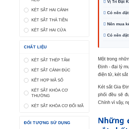
Vị Trí Đặt
KÉT SẮT HAI CÁNH
Có nên đặt
KÉT SẮT THẢ TIỀN
Nên mua ké
KÉT SẮT HAI CỬA
Có nên đặt
CHẤT LIỆU
Một trong nhữn
KÉT SẮT THÉP TẤM
Định - đại lý m
KÉT SẮT CÁNH ĐÚC
điện tử, két sắt
KẾT HỢP MÃ SỐ
Két sắt Gia Đị
KÉT SẮT KHÓA CƠ
phối đều sẽ đ
THƯỜNG
Chính vì vậy, 
KÉT SẮT KHÓA CƠ ĐỔI MÃ
Những đ
ĐỐI TƯỢNG SỬ DỤNG