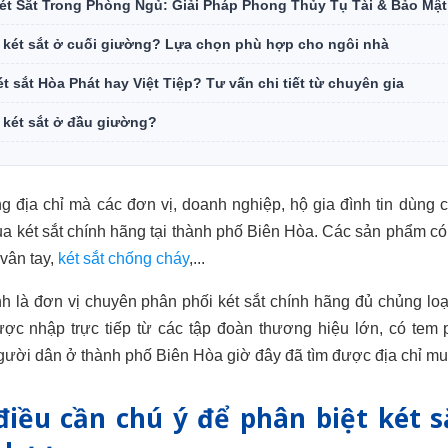
 Két Sắt Trong Phòng Ngủ: Giải Pháp Phong Thủy Tụ Tài & Bảo Mật
 két sắt ở cuối giường? Lựa chọn phù hợp cho ngôi nhà
t sắt Hòa Phát hay Việt Tiệp? Tư vấn chi tiết từ chuyên gia
 két sắt ở đầu giường?
g địa chỉ mà các đơn vị, doanh nghiệp, hộ gia đình tin dùng 
ua két sắt chính hãng tại thành phố Biên Hòa. Các sản phẩm có 
 vân tay,
két sắt chống cháy
,...
nh là đơn vị chuyên phân phối két sắt chính hãng đủ chủng 
ược nhập trực tiếp từ các tập đoàn thương hiệu lớn, có tem
người dân ở thành phố Biên Hòa giờ đây đã tìm được địa chỉ mu
iều cần chú ý để phân biệt két s