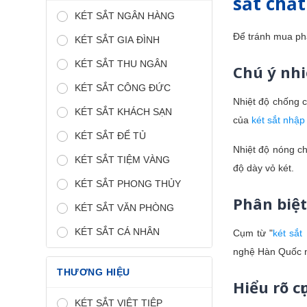
sắt chấ
KÉT SẮT NGÂN HÀNG
Để tránh mua phả
KÉT SẮT GIA ĐÌNH
KÉT SẮT THU NGÂN
Chú ý nhi
KÉT SẮT CÔNG ĐỨC
Nhiệt độ chống 
KÉT SẮT KHÁCH SẠN
của
két sắt nhập
KÉT SẮT ĐỂ TỦ
Nhiệt độ nóng chả
KÉT SẮT TIỆM VÀNG
độ dày vỏ két.
KÉT SẮT PHONG THỦY
Phân biệt
KÉT SẮT VĂN PHÒNG
KÉT SẮT CÁ NHÂN
Cụm từ "
két sắt
nghệ Hàn Quốc nh
THƯƠNG HIỆU
Hiểu rõ c
KÉT SẮT VIỆT TIỆP