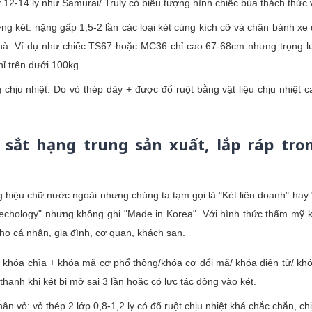
12-14 ly như Samurai/ Truly có biểu tượng hình chiếc búa thách thức v
ng két: nặng gấp 1,5-2 lần các loại két cùng kích cỡ và chân bánh x
nhà. Ví dụ như chiếc TS67 hoặc MC36 chỉ cao 67-68cm nhưng trọng lượ
ỉ trên dưới 100kg.
chịu nhiệt: Do vỏ thép dày + được đổ ruột bằng vật liệu chịu nhiệt ca
 sắt hạng trung sản xuất, lắp ráp tro
hiệu chữ nước ngoài nhưng chúng ta tạm gọi là "Két liên doanh" hay "
echology" nhưng không ghi "Made in Korea". Với hình thức thẩm mỹ kh
cho cá nhân, gia đình, cơ quan, khách sạn.
 khóa chìa + khóa mã cơ phổ thông/khóa cơ đổi mã/ khóa điện tử/ khó
hanh khi két bị mở sai 3 lần hoặc có lực tác động vào két.
hân vỏ: vỏ thép 2 lớp 0,8-1,2 ly có đổ ruột chịu nhiệt khá chắc chắn, c