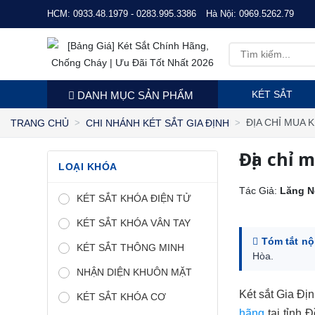
HCM:
0933.48.1979 - 0283.995.3386
Hà Nội:
0969.5262.79
KÉT SẮT
DANH MỤC SẢN PHẨM
ĐỊA CHỈ MUA 
TRANG CHỦ
CHI NHÁNH KÉT SẮT GIA ĐỊNH
Địa chỉ 
LOẠI KHÓA
Tác Giả:
Lăng N
KÉT SẮT KHÓA ĐIỆN TỬ
KÉT SẮT KHÓA VÂN TAY
Tóm tắt nộ
KÉT SẮT THÔNG MINH
Hòa.
NHẬN DIỆN KHUÔN MẶT
Két sắt Gia Đị
KÉT SẮT KHÓA CƠ
hãng
tại tỉnh 