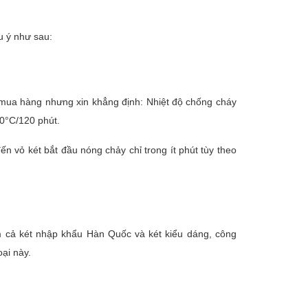
u ý như sau:
 mua hàng nhưng xin khẳng định: Nhiệt độ chống cháy
0°C/120 phút.
đến vỏ két bắt đầu nóng chảy chỉ trong ít phút tùy theo
̉ két nhập khẩu Hàn Quốc và két kiểu dáng, công
̣i này.