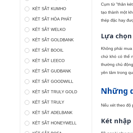
Cụm từ "thân két
KÉT SẮT KUMHO
tạo thành một kh
KÉT SẮT HÒA PHÁT
thép đặc hay đượ
KÉT SẮT WELKO
Lựa chọn 
KÉT SẮT GOLDBANK
Không phải mua 
KÉT SẮT BOOIL
chứ khó có thể 
KÉT SẮT LEECO
thường chủ động 
KÉT SẮT GUDBANK
yên tâm trong quá
KÉT SẮT GOODWILL
Những d
KÉT SẮT TRULY GOLD
KÉT SẮT TRULY
Nếu xét theo độ 
KÉT SẮT ADELBANK
Két nhập 
KÉT SẮT HONEYWELL