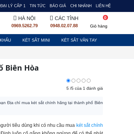
ĐẠI LÝ CẤP 1
TIN TỨC
BÁO GIÁ
CHI NHÁNH
LIÊN HỆ
0
HÀ NỘI
CÁC TỈNH
0969.5262.79
0948.02.07.88
Giỏ hàng
 KHẨU
KÉT SẮT MINI
KÉT SẮT VÂN TAY
hố Biên Hòa
5
/
5
của
1
đánh giá
bạn Địa chỉ mua két sắt chính hãng tại thành phố Biên
 người tiêu dùng khi có nhu cầu mua
két sắt chính
 Định luôn cố gắng không ngừng để có thể phát