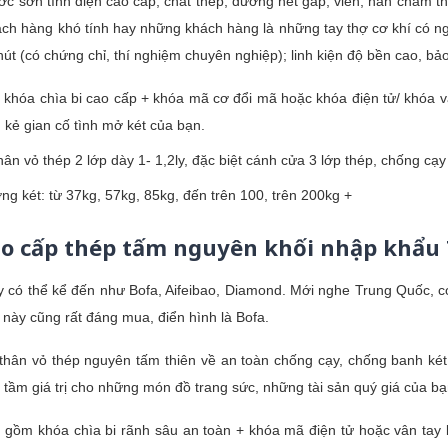
c sơn tĩnh điện cao cấp, chất thép, đường nét gấp, viền, hàn chấm th
ch hàng khó tính hay những khách hàng là những tay thợ cơ khí có ngh
út (có chứng chỉ, thí nghiệm chuyên nghiệp); linh kiện độ bền cao, bả
 khóa chìa bi cao cấp + khóa mã cơ đổi mã hoặc khóa điện tử/ khóa v
 kẻ gian cố tình mở két của bạn.
hân vỏ thép 2 lớp dày 1- 1,2ly, đặc biệt cánh cửa 3 lớp thép, chống cạ
ng két: từ 37kg, 57kg, 85kg, đến trên 100, trên 200kg +
ao cấp thép tấm nguyên khối nhập khẩu
 có thể kể đến như Bofa, Aifeibao, Diamond. Mới nghe Trung Quốc, c
 này cũng rất đáng mua, điển hình là Bofa.
 thân vỏ thép nguyên tấm thiên về an toàn chống cạy, chống banh két 
tầm giá trị cho những món đồ trang sức, những tài sản quý giá của bạ
: gồm khóa chìa bi rãnh sâu an toàn + khóa mã điện tử hoặc vân tay