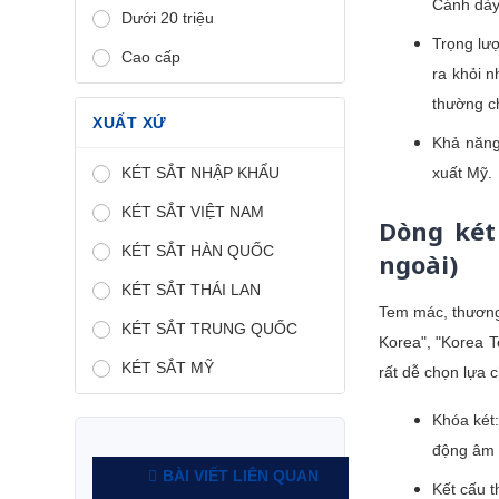
Cánh dày 
Dưới 20 triệu
Trọng lượ
Cao cấp
ra khỏi 
thường ch
XUẤT XỨ
Khả năng 
KÉT SẮT NHẬP KHẨU
xuất Mỹ.
KÉT SẮT VIỆT NAM
Dòng két
KÉT SẮT HÀN QUỐC
ngoài)
KÉT SẮT THÁI LAN
Tem mác, thương 
KÉT SẮT TRUNG QUỐC
Korea", "Korea T
KÉT SẮT MỸ
rất dễ chọn lựa 
Khóa két:
động âm t
BÀI VIẾT LIÊN QUAN
Kết cấu t