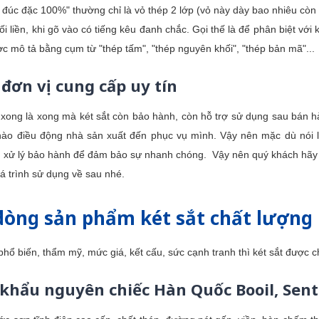
 đúc đặc 100%" thường chỉ là vỏ thép 2 lớp (vỏ này dày bao nhiêu còn 
ối liền, khi gõ vào có tiếng kêu đanh chắc. Gọi thế là để phân biệt với
c mô tả bằng cụm từ "thép tấm", "thép nguyên khối", "thép bản mã"...
đơn vị cung cấp uy tín
xong là xong mà két sắt còn bảo hành, còn hỗ trợ sử dụng sau bán hà
nào điều động nhà sản xuất đến phục vụ mình. Vậy nên mặc dù nói l
xử lý bảo hành để đảm bảo sự nhanh chóng. Vậy nên quý khách hãy lựa 
 trình sử dụng về sau nhé.
òng sản phẩm két sắt chất lượng 
phổ biến, thẩm mỹ, mức giá, kết cấu, sức cạnh tranh thì két sắt được 
khẩu nguyên chiếc Hàn Quốc Booil, Sent