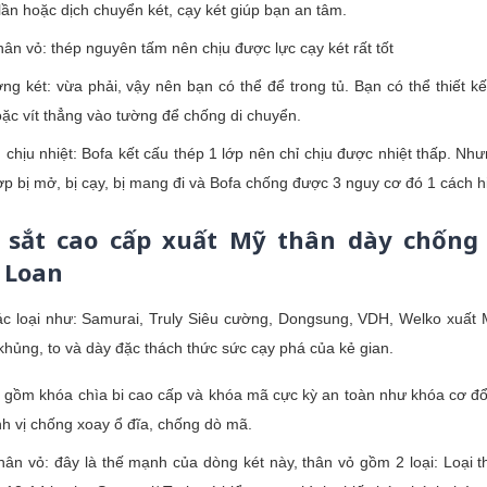
lần hoặc dịch chuyển két, cạy két giúp bạn an tâm.
hân vỏ: thép nguyên tấm nên chịu được lực cạy két rất tốt
ng két: vừa phải, vậy nên bạn có thể để trong tủ. Bạn có thể thiết 
oặc vít thẳng vào tường để chống di chuyển.
chịu nhiệt: Bofa kết cấu thép 1 lớp nên chỉ chịu được nhiệt thấp. Nh
p bị mở, bị cạy, bị mang đi và Bofa chống được 3 nguy cơ đó 1 cách h
 sắt cao cấp xuất Mỹ thân dày chống
 Loan
ác loại như: Samurai, Truly Siêu cường, Dongsung, VDH, Welko xuất
 khủng, to và dày đặc thách thức sức cạy phá của kẻ gian.
 gồm khóa chìa bi cao cấp và khóa mã cực kỳ an toàn như khóa cơ đổi
nh vị chống xoay ổ đĩa, chống dò mã.
hân vỏ: đây là thế mạnh của dòng két này, thân vỏ gồm 2 loại: Loại th