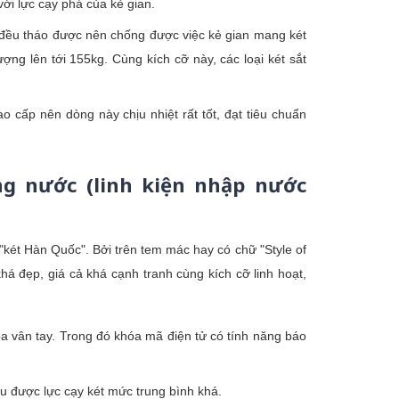
ới lực cạy phá của kẻ gian.
e đều tháo được nên chống được việc kẻ gian mang két
ng lên tới 155kg. Cùng kích cỡ này, các loại két sắt
o cấp nên dòng này chịu nhiệt rất tốt, đạt tiêu chuẩn
ng nước (linh kiện nhập nước
két Hàn Quốc". Bởi trên tem mác hay có chữ "Style of
á đẹp, giá cả khá cạnh tranh cùng kích cỡ linh hoạt,
a vân tay. Trong đó khóa mã điện tử có tính năng báo
hịu được lực cạy két mức trung bình khá.