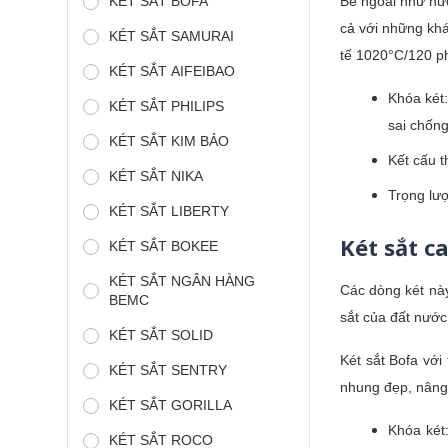
KÉT SẮT BOFA
Bề ngoài như nướ
cả với những khá
KÉT SẮT SAMURAI
tế 1020°C/120 ph
KÉT SẮT AIFEIBAO
Khóa két:
KÉT SẮT PHILIPS
sai chống
KÉT SẮT KIM BẢO
Kết cấu t
KÉT SẮT NIKA
Trọng lượ
KÉT SẮT LIBERTY
Két sắt c
KÉT SẮT BOKEE
KÉT SẮT NGÂN HÀNG
Các dòng két này
BEMC
sắt của đất nước
KÉT SẮT SOLID
Két sắt Bofa với
KÉT SẮT SENTRY
nhung đẹp, nâng 
KÉT SẮT GORILLA
Khóa két
KÉT SẮT ROCO