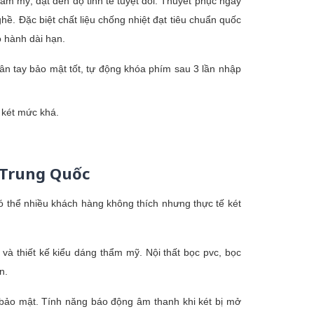
ẩm mỹ, đạt đến độ tinh tế tuyệt đối. Thuyết phục ngay
ề. Đặc biệt chất liệu chống nhiệt đạt tiêu chuẩn quốc
o hành dài hạn.
ân tay bảo mật tốt, tự động khóa phím sau 3 lần nhập
y két mức khá.
 Trung Quốc
ó thể nhiều khách hàng không thích nhưng thực tế két
và thiết kế kiểu dáng thẩm mỹ. Nội thất bọc pvc, bọc
n.
 bảo mật. Tính năng báo động âm thanh khi két bị mở