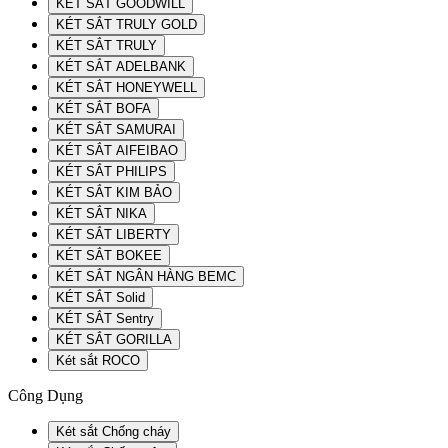
KÉT SẮT GOODWILL
KÉT SẮT TRULY GOLD
KÉT SẮT TRULY
KÉT SẮT ADELBANK
KÉT SẮT HONEYWELL
KÉT SẮT BOFA
KÉT SẮT SAMURAI
KÉT SẮT AIFEIBAO
KÉT SẮT PHILIPS
KÉT SẮT KIM BẢO
KÉT SẮT NIKA
KÉT SẮT LIBERTY
KÉT SẮT BOKEE
KÉT SẮT NGÂN HÀNG BEMC
KÉT SẮT Solid
KÉT SẮT Sentry
KÉT SẮT GORILLA
Két sắt ROCO
Công Dụng
Két sắt Chống cháy