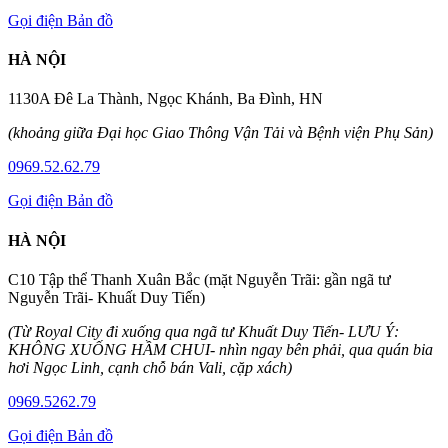
Gọi điện
Bản đồ
HÀ NỘI
1130A Đê La Thành, Ngọc Khánh, Ba Đình, HN
(khoảng giữa Đại học Giao Thông Vận Tải và Bệnh viện Phụ Sản)
0969.52.62.79
Gọi điện
Bản đồ
HÀ NỘI
C10 Tập thể Thanh Xuân Bắc (mặt Nguyễn Trãi: gần ngã tư
Nguyễn Trãi- Khuất Duy Tiến)
(Từ Royal City đi xuống qua ngã tư Khuất Duy Tiến- LƯU Ý:
KHÔNG XUỐNG HẦM CHUI- nhìn ngay bên phải, qua quán bia
hơi Ngọc Linh, cạnh chỗ bán Vali, cặp xách)
0969.5262.79
Gọi điện
Bản đồ