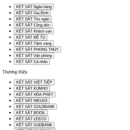
KÉT SẮT Ngân hàng
KÉT SẮT Gia Đình
KÉT SẮT Thu ngân
KÉT SẮT Công đức
KÉT SẮT Khách sạn
KÉT SẮT ĐỂ TỦ
KÉT SẮT Tiệm vàng
KÉT SẮT PHONG THỦY
KÉT SẮT Văn phòng
KÉT SẮT Cá nhân
Thương Hiệu
KÉT SẮT VIỆT TIỆP
KÉT SẮT KUMHO
KÉT SẮT HÒA PHÁT
KÉT SẮT WELKO
KÉT SẮT GOLDBANK
KÉT SẮT BOOIL
KÉT SẮT LEECO
KÉT SẮT GUDBANK