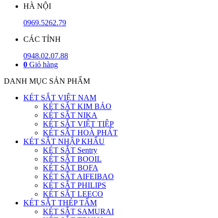
HÀ NỘI
0969.5262.79
CÁC TỈNH
0948.02.07.88
0
Giỏ hàng
DANH MỤC SẢN PHẨM
KÉT SẮT VIỆT NAM
KÉT SẮT KIM BẢO
KÉT SẮT NIKA
KÉT SẮT VIỆT TIỆP
KÉT SẮT HOÀ PHÁT
KÉT SẮT NHẬP KHẨU
KÉT SẮT Sentry
KÉT SẮT BOOIL
KÉT SẮT BOFA
KÉT SẮT AIFEIBAO
KÉT SẮT PHILIPS
KÉT SẮT LEECO
KÉT SẮT THÉP TẤM
KÉT SẮT SAMURAI