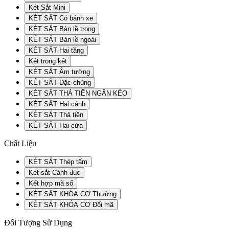
Két Sắt Mini
KÉT SẮT Có bánh xe
KÉT SẮT Bàn lề trong
KÉT SẮT Bàn lề ngoài
KÉT SẮT Hai tầng
Két trong két
KÉT SẮT Âm tường
KÉT SẮT Đặc chủng
KÉT SẮT THẢ TIỀN NGĂN KÉO
KÉT SẮT Hai cánh
KÉT SẮT Thả tiền
KÉT SẮT Hai cửa
Chất Liệu
KÉT SẮT Thép tấm
Két sắt Cánh đúc
Kết hợp mã số
KÉT SẮT KHÓA CƠ Thường
KÉT SẮT KHÓA CƠ Đổi mã
Đối Tượng Sử Dụng