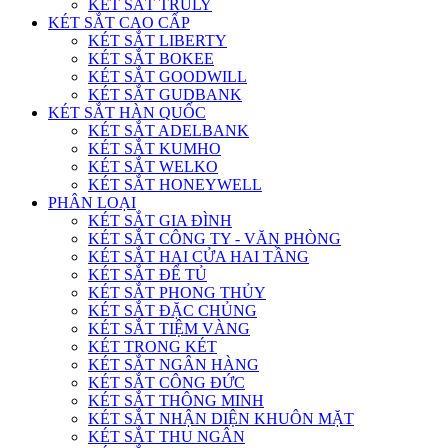
KÉT SẮT TRULY
KÉT SẮT CAO CẤP
KÉT SẮT LIBERTY
KÉT SẮT BOKEE
KÉT SẮT GOODWILL
KÉT SẮT GUDBANK
KÉT SẮT HÀN QUỐC
KÉT SẮT ADELBANK
KÉT SẮT KUMHO
KÉT SẮT WELKO
KÉT SẮT HONEYWELL
PHÂN LOẠI
KÉT SẮT GIA ĐÌNH
KÉT SẮT CÔNG TY - VĂN PHÒNG
KÉT SẮT HAI CỬA HAI TẦNG
KÉT SẮT ĐỂ TỦ
KÉT SẮT PHONG THỦY
KÉT SẮT ĐẶC CHỦNG
KÉT SẮT TIỆM VÀNG
KÉT TRONG KÉT
KÉT SẮT NGÂN HÀNG
KÉT SẮT CÔNG ĐỨC
KÉT SẮT THÔNG MINH
KÉT SẮT NHẬN DIỆN KHUÔN MẶT
KÉT SẮT THU NGÂN