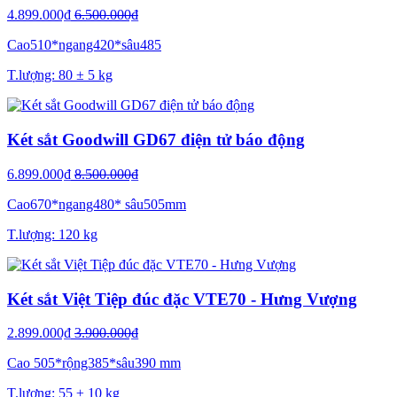
4.899.000₫
6.500.000₫
Cao510*ngang420*sâu485
T.lượng: 80 ± 5 kg
Két sắt Goodwill GD67 điện tử báo động
6.899.000₫
8.500.000₫
Cao670*ngang480* sâu505mm
T.lượng: 120 kg
Két sắt Việt Tiệp đúc đặc VTE70 - Hưng Vượng
2.899.000₫
3.900.000₫
Cao 505*rộng385*sâu390 mm
T.lượng: 55 ± 10 kg