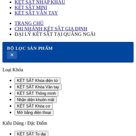
KÉT SẮT NHẬP KHẨU
KÉT SẮT MINI
KÉT SẮT VÂN TAY
TRANG CHỦ
CHI NHÁNH KÉT SẮT GIA ĐỊNH
ĐẠI LÝ KÉT SẮT TẠI QUẢNG NGÃI
BỘ LỌC SẢN PHẨM
×
Loại Khóa
KÉT SẮT Khóa điện tử
KÉT SẮT Khóa Vân tay
KÉT SẮT Thông minh
Nhận diện khuôn mặt
KÉT SẮT Khóa cơ
Mở bằng điện thoại
Kiểu Dáng / Đặc Điểm
KÉT SẮT To đại