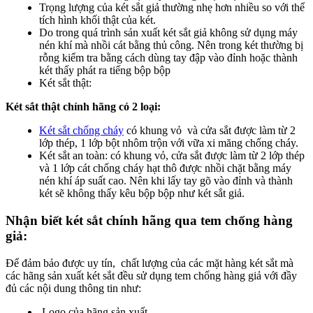
Trọng lượng của két sắt giả thường nhẹ hơn nhiều so với thể
tích hình khối thật của két.
Do trong quá trình sản xuất két sắt giả không sử dụng máy
nén khí mà nhồi cát bằng thủ công. Nên trong két thường bị
rỗng kiểm tra bằng cách dùng tay đập vào đỉnh hoặc thành
két thấy phát ra tiếng bộp bộp
Két sắt thật:
Két sắt thật chính hãng có 2 loại:
Két sắt chống cháy
có khung vỏ và cửa sắt được làm từ 2
lớp thép, 1 lớp bột nhôm trộn với vữa xi măng chống cháy.
Két sắt an toàn: có khung vỏ, cửa sắt được làm từ 2 lớp thép
và 1 lớp cát chống cháy hạt thô được nhồi chặt bằng máy
nén khí áp suất cao. Nên khi lấy tay gõ vào đỉnh và thành
két sẽ không thấy kêu bộp bộp như két sắt giả.
Nhận biết két sắt chính hãng qua tem chống hàng
giả:
Để đảm bảo được uy tín, chất lượng của các mặt hàng két sắt mà
các hãng sản xuất két sắt đều sử dụng tem chống hàng giả với đầy
đủ các nội dung thông tin như:
Logo của hãng sản xuất.