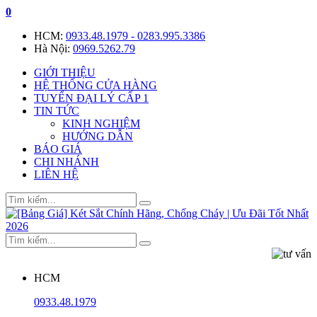
0
HCM:
0933.48.1979 - 0283.995.3386
Hà Nội:
0969.5262.79
GIỚI THIỆU
HỆ THỐNG CỬA HÀNG
TUYỂN ĐẠI LÝ CẤP 1
TIN TỨC
KINH NGHIỆM
HƯỚNG DẪN
BÁO GIÁ
CHI NHÁNH
LIÊN HỆ
HCM
0933.48.1979