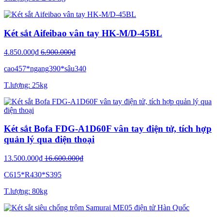
Két sắt Aifeibao vân tay HK-M/D-45BL
4.850.000₫
6.900.000₫
cao457*ngang390*sâu340
T.lượng: 25kg
Két sắt Bofa FDG-A1D60F vân tay điện tử, tích hợp
quản lý qua điện thoại
13.500.000₫
16.600.000₫
C615*R430*S395
T.lượng: 80kg