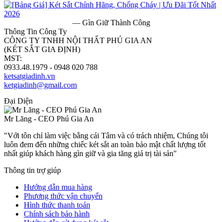
— Gìn Giữ Thành Công
Thông Tin Công Ty
CÔNG TY TNHH NỘI THẤT PHÚ GIA AN
(KÉT SẮT GIA ĐỊNH)
MST:
0313182157
0933.48.1979 - 0948 020 788
ketsatgiadinh.vn
ketgiadinh@gmail.com
Đại Diện
Mr Lăng - CEO Phú Gia An
"Với tôn chỉ làm việc bằng cái Tâm và có trách nhiệm, Chúng tôi
luôn đem đến những chiếc két sắt an toàn bảo mật chất lượng tốt
nhất giúp khách hàng gìn giữ và gia tăng giá trị tài sản"
Thông tin trợ giúp
Hướng dẫn mua hàng
Phương thức vận chuyển
Hình thức thanh toán
Chính sách bảo hành