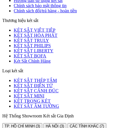
Hướng dẫn sử dụng két sắt
Chính sách bảo mật thông tin
Chính sách đổi/trả hàng - hoàn tiền
Thương hiệu két sắt
KÉT SẮT VIỆT TIỆP
KÉT SẮT HÒA PHÁT
KÉT SẮT TRULY
KÉT SẮT PHILIPS
KÉT SẮT LIBERTY
KÉT SẮT BOFA
Két Sắt Chính Hãng
Loại két sắt
KÉT SẮT THÉP TẤM
KÉT SẮT ĐIỆN TỬ
KÉT SẮT CÁNH ĐÚC
KÉT SẮT MINI
KÉT TRONG KÉT
KÉT SẮT ÂM TƯỜNG
Hệ Thống Showroom Két sắt Gia Định
TP. HỒ CHÍ MINH (3)
HÀ NỘI (3)
CÁC TỈNH KHÁC (7)