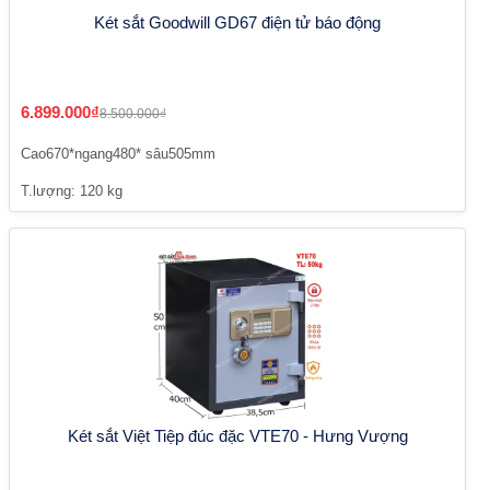
Két sắt Goodwill GD67 điện tử báo động
6.899.000₫
8.500.000₫
Cao670*ngang480* sâu505mm
T.lượng: 120 kg
Két sắt Việt Tiệp đúc đặc VTE70 - Hưng Vượng