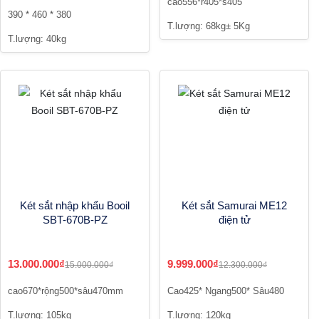
cao556*r405*s405
390 * 460 * 380
T.lượng: 68kg± 5Kg
T.lượng: 40kg
Két sắt nhập khẩu Booil
Két sắt Samurai ME12
SBT-670B-PZ
điện tử
13.000.000₫
9.999.000₫
15.000.000₫
12.300.000₫
cao670*rộng500*sâu470mm
Cao425* Ngang500* Sâu480
T.lượng: 105kg
T.lượng: 120kg