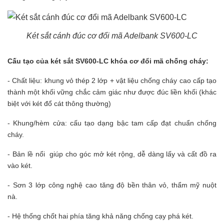
Két sắt cánh đúc cơ đổi mã Adelbank SV600-LC
Cấu tạo của két sắt SV600-LC khóa cơ đổi mã chống cháy:
- Chất liệu: khung vỏ thép 2 lớp + vật liệu chống cháy cao cấp tạo
thành một khối vững chắc cảm giác như được đúc liền khối (khác
biệt với két đổ cát thông thường)
- Khung/hèm cửa: cấu tạo dạng bậc tam cấp đạt chuẩn chống
cháy.
- Bản lề nổi giúp cho góc mở két rộng, dễ dàng lấy và cất đồ ra
vào két.
- Sơn 3 lớp công nghệ cao tăng độ bền thân vỏ, thẩm mỹ nuột
nà.
- Hệ thống chốt hai phía tăng khả năng chống cạy phá két.