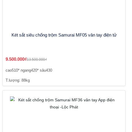
Két sắt siêu chống trộm Samurai MF05 vân tay điện tử
9.500.000₫
13.500.000₫
cao510* ngang420* sâu430
T.lượng: 88kg