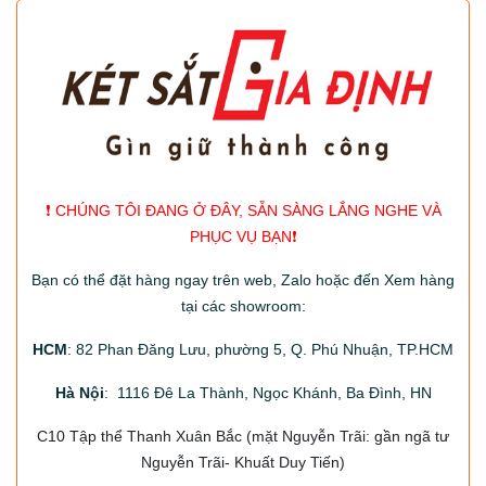
❗️ CHÚNG TÔI ĐANG Ở ĐÂY, SẴN SÀNG LẮNG NGHE VÀ
PHỤC VỤ BẠN❗️
Bạn có thể đặt hàng ngay trên web, Zalo hoặc đến Xem hàng
tại các showroom:
HCM
: 82 Phan Đăng Lưu, phường 5, Q. Phú Nhuận, TP.HCM
Hà Nội
: 1116 Đê La Thành, Ngọc Khánh, Ba Đình, HN
C10 Tập thể Thanh Xuân Bắc
(mặt Nguyễn Trãi: gần ngã tư
Nguyễn Trãi- Khuất Duy Tiến)