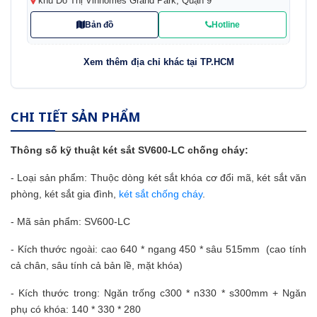
khu Đô Thị Vinhomes Grand Park, Quận 9
Bản đồ
Hotline
Xem thêm địa chỉ khác tại TP.HCM
CHI TIẾT SẢN PHẨM
Thông số kỹ thuật
két sắt
SV600-LC chống cháy:
- Loại sản phẩm: Thuộc dòng két sắt khóa cơ đổi mã, két sắt văn
phòng, két sắt gia đình,
két sắt chống cháy
.
- Mã sản phẩm: SV600-LC
- Kích thước ngoài: cao 640 * ngang 450 * sâu 515mm (cao tính
cả chân, sâu tính cả bản lề, mặt khóa)
- Kích thước trong:
Ngăn trống c300 * n330 * s300mm
+ Ngăn
phụ có khóa: 140 * 330 * 280