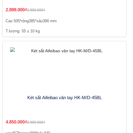
2.899.000₫
3.900.000₫
Cao 505*rộng385*sâu390 mm
T.lượng: 55 ± 10 kg
Két sắt Aifeibao vân tay HK-M/D-45BL
4.850.000₫
6.900.000₫