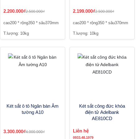
2.200.000₫
2.199.000₫
2.500.000₫
2.500.000₫
cao200 * rộng350 * sâu370mm
cao200 * rộng350 * sâu370mm
T.lượng: 10kg
T.lượng: 10kg
Két sắt ô tô Ngăn bàn Âm
Két sắt công đức khóa
tường A10
điện tử Adelbank
AE810CD
Liên hệ
3.300.000₫
4.000.000₫
0933.48.1979