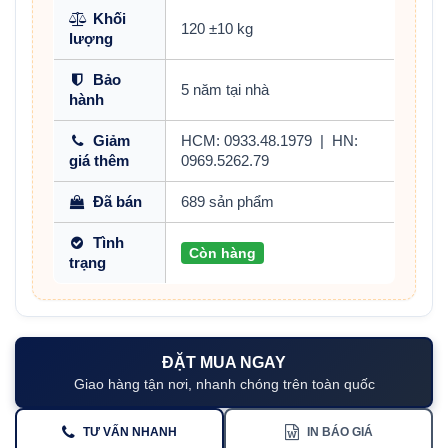
Khối
120 ±10 kg
lượng
Bảo
5 năm tại nhà
hành
Giảm
HCM: 0933.48.1979
|
HN:
giá thêm
0969.5262.79
Đã bán
689 sản phẩm
Tình
Còn hàng
trạng
ĐẶT MUA NGAY
Giao hàng tận nơi, nhanh chóng trên toàn quốc
TƯ VẤN NHANH
IN BÁO GIÁ