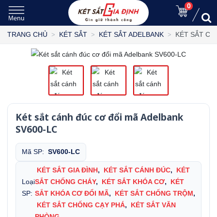
0
KÉT SẮT CÁ
TRANG CHỦ
KÉT SẮT
KÉT SẮT ADELBANK
Két sắt cánh đúc cơ đổi mã Adelbank
SV600-LC
Mã SP:
SV600-LC
KÉT SẮT GIA ĐÌNH
,
KÉT SẮT CÁNH ĐÚC
,
KÉT
Loại
SẮT CHỐNG CHÁY
,
KÉT SẮT KHÓA CƠ
,
KÉT
SP:
SẮT KHÓA CƠ ĐỔI MÃ
,
KÉT SẮT CHỐNG TRỘM
,
KÉT SẮT CHỐNG CẠY PHÁ
,
KÉT SẮT VĂN
PHÒNG