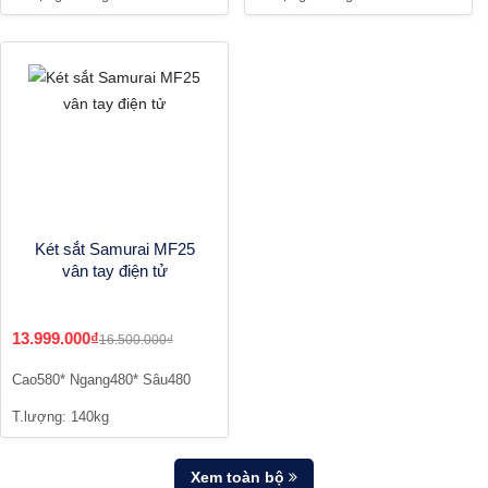
Két sắt Samurai MF25
vân tay điện tử
13.999.000₫
16.500.000₫
Cao580* Ngang480* Sâu480
T.lượng: 140kg
Xem toàn bộ