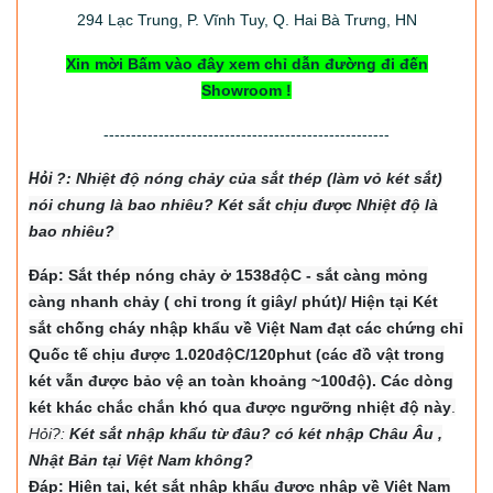
294
Lạc Trung, P. Vĩnh Tuy, Q. Hai Bà Trưng, HN
Xin mời Bấm vào đây xem chỉ dẫn đường đi đến
Showroom !
----------------------------------------------------
Hỏi
?: Nhiệt độ nón
g chảy của sắt thép (làm vỏ két sắt)
nói chung là bao nhiêu? Két sắt chịu được Nhiệt độ là
bao nhiêu?
Đáp: Sắt thép nóng chảy ở 1538độC - sắt càng mỏng
càng nhanh chảy ( chỉ trong ít giây/ phút)/ Hiện tại Két
sắt chống cháy nhập khẩu về Việt Nam đạt các chứng chỉ
Quốc tế chịu được 1.020độC/120phut (các đồ vật trong
két vẫn được bảo vệ an toàn khoảng ~100độ). Các dòng
két khác chắc chắn khó qua được ngưỡng nhiệt độ này
.
Hỏi?:
Két sắt nhập khẩu từ đâu? có két nhập Châu Âu ,
Nhật Bản tại Việt Nam không?
Đáp: Hiện tại, két sắt nhập khẩu được nhập về Việt Nam