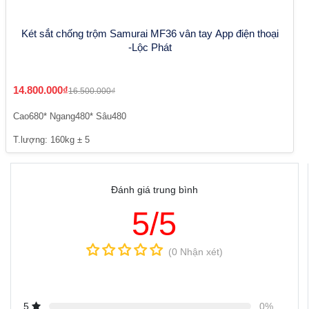
Két sắt chống trộm Samurai MF36 vân tay App điện thoại
-Lộc Phát
14.800.000₫
16.500.000₫
Cao680* Ngang480* Sâu480
T.lượng: 160kg ± 5
Đánh giá trung bình
5/5
(0 Nhận xét)
5
0%