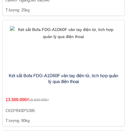
cao457*ngang390*sâu340
T.lượng: 25kg
Két sắt Bofa FDG-A1D60F vân tay điện tử, tích hợp quản
lý qua điện thoại
13.500.000₫
16.600.000₫
C615*R430*S395
T.lượng: 80kg