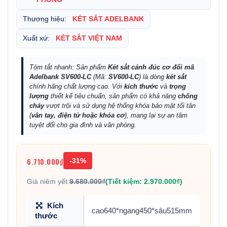
Thương hiệu:
KÉT SẮT ADELBANK
Xuất xứ:
KÉT SẮT VIỆT NAM
Tóm tắt nhanh: Sản phẩm
Két sắt cánh đúc cơ đổi mã
Adelbank SV600-LC
(Mã:
SV600-LC
) là dòng
két sắt
chính hãng chất lượng cao. Với
kích thước
và
trọng
lượng
thiết kế tiêu chuẩn, sản phẩm có khả năng
chống
cháy
vượt trội và sử dụng hệ thống khóa bảo mật tối tân
(
vân tay, điện tử hoặc khóa cơ
), mang lại sự an tâm
tuyệt đối cho gia đình và văn phòng.
6.710.000₫
-31%
Giá niêm yết:
9.680.000₫
(Tiết kiệm: 2.970.000₫)
Kích
cao640*ngang450*sâu515mm
thước