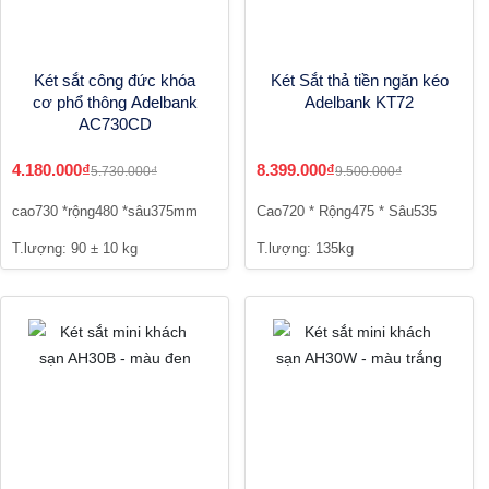
Két sắt công đức khóa
Két Sắt thả tiền ngăn kéo
cơ phổ thông Adelbank
Adelbank KT72
AC730CD
4.180.000₫
8.399.000₫
5.730.000₫
9.500.000₫
cao730 *rộng480 *sâu375mm
Cao720 * Rộng475 * Sâu535
T.lượng: 90 ± 10 kg
T.lượng: 135kg