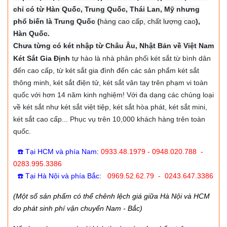
chỉ có từ Hàn Quốc, Trung Quốc, Thái Lan, Mỹ nhưng
phổ biến là Trung Quốc (
hàng cao cấp, chất lượng cao
),
Hàn Quốc.
Chưa từng có két nhập từ Châu Âu, Nhật Bản về Việt Nam
Két Sắt Gia Định
tự hào là nhà phân phối két sắt từ bình dân
đến cao cấp, từ két sắt gia đình đến các sản phẩm két sắt
thông minh, két sắt điện tử, két sắt vân tay trên phạm vi toàn
quốc với hơn 14 năm kinh nghiệm! Với đa dạng các chủng loại
về két sắt như két sắt việt tiệp, két sắt hòa phát, két sắt mini,
két sắt cao cấp... Phục vụ trên 10,000 khách hàng trên toàn
quốc.
☎️ Tại HCM và phía Nam
:
0933.48.1979 - 0948.020.788 -
0283.995.3386
☎️ Tại Hà Nội và phía Bắc
:
0969.52.62.79 - 0243.647.3386
(Một số sản phẩm có thể chênh lệch giá giữa Hà Nội và HCM
do phát sinh phí vận chuyển Nam - Bắc)