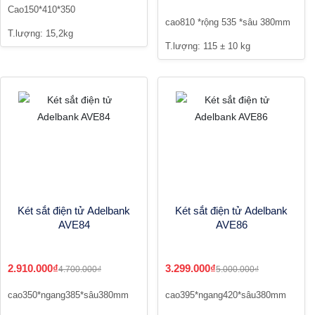
Cao150*410*350
cao810 *rộng 535 *sâu 380mm
T.lượng: 15,2kg
T.lượng: 115 ± 10 kg
Két sắt điện tử Adelbank
Két sắt điện tử Adelbank
AVE84
AVE86
2.910.000₫
3.299.000₫
4.700.000₫
5.000.000₫
cao350*ngang385*sâu380mm
cao395*ngang420*sâu380mm