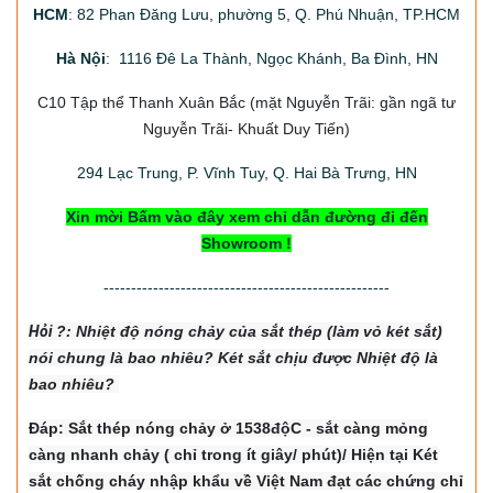
HCM
: 82 Phan Đăng Lưu, phường 5, Q. Phú Nhuận, TP.HCM
Hà Nội
: 1116 Đê La Thành, Ngọc Khánh, Ba Đình, HN
C10 Tập thể Thanh Xuân Bắc
(mặt Nguyễn Trãi: gần ngã tư
Nguyễn Trãi- Khuất Duy Tiến)
294
Lạc Trung, P. Vĩnh Tuy, Q. Hai Bà Trưng, HN
Xin mời Bấm vào đây xem chỉ dẫn đường đi đến
Showroom !
----------------------------------------------------
Hỏi
?: Nhiệt độ nón
g chảy của sắt thép (làm vỏ két sắt)
nói chung là bao nhiêu? Két sắt chịu được Nhiệt độ là
bao nhiêu?
Đáp: Sắt thép nóng chảy ở 1538độC - sắt càng mỏng
càng nhanh chảy ( chỉ trong ít giây/ phút)/ Hiện tại Két
sắt chống cháy nhập khẩu về Việt Nam đạt các chứng chỉ