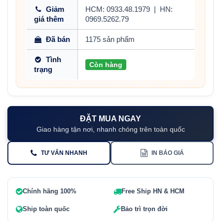
Giảm
HCM: 0933.48.1979
|
HN:
giá thêm
0969.5262.79
Đã bán
1175 sản phẩm
Tình
Còn hàng
trạng
ĐẶT MUA NGAY
Giao hàng tận nơi, nhanh chóng trên toàn quốc
TƯ VẤN NHANH
IN BÁO GIÁ
Chính hãng 100%
Free Ship HN & HCM
Ship toàn quốc
Bảo trì trọn đời