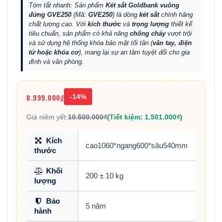
Tóm tắt nhanh: Sản phẩm
Két sắt Goldbank vuông
đứng GVE250
(Mã:
GVE250
) là dòng
két sắt
chính hãng
chất lượng cao. Với
kích thước
và
trọng lượng
thiết kế
tiêu chuẩn, sản phẩm có khả năng
chống cháy
vượt trội
và sử dụng hệ thống khóa bảo mật tối tân (
vân tay, điện
tử hoặc khóa cơ
), mang lại sự an tâm tuyệt đối cho gia
đình và văn phòng.
8.999.000₫
-14%
Giá niêm yết:
10.500.000₫
(Tiết kiệm: 1.501.000₫)
Kích
cao1060*ngang600*sâu540mm
thước
Khối
200 ± 10 kg
lượng
Bảo
5 năm
hành