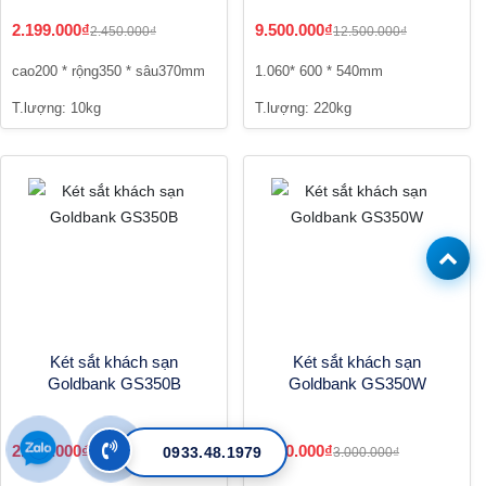
2.199.000₫
9.500.000₫
2.450.000₫
12.500.000₫
cao200 * rộng350 * sâu370mm
1.060* 600 * 540mm
T.lượng: 10kg
T.lượng: 220kg
Két sắt khách sạn
Két sắt khách sạn
Goldbank GS350B
Goldbank GS350W
2.399.000₫
2.400.000₫
0933.48.1979
3.000.000₫
3.000.000₫