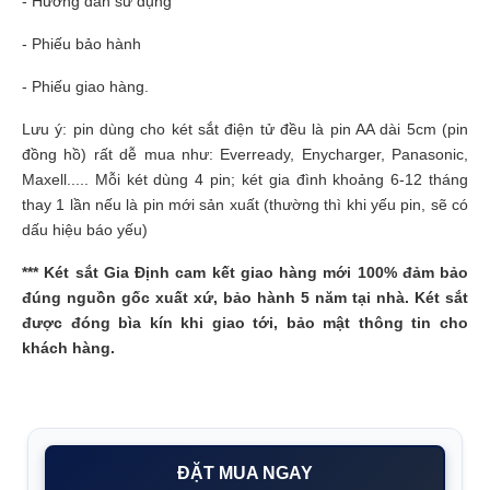
- Hướng dẫn sử dụng
- Phiếu bảo hành
- Phiếu giao hàng.
Lưu ý: pin dùng cho két sắt điện tử đều là pin AA dài 5cm (pin
đồng hồ) rất dễ mua như: Everready, Enycharger, Panasonic,
Maxell..... Mỗi két dùng 4 pin; két gia đình khoảng 6-12 tháng
thay 1 lần nếu là pin mới sản xuất (thường thì khi yếu pin, sẽ có
dấu hiệu báo yếu)
***
Két sắt Gia Định
cam kết giao hàng mới 100% đảm bảo
đúng nguồn gốc xuất xứ, bảo hành 5 năm tại nhà. Két sắt
được đóng bìa kín khi giao tới, bảo mật thông tin cho
khách hàng.
ĐẶT MUA NGAY