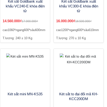
Két sắt Goldbank xuất
Két sắt Goldbank xuất
khẩu VC240-E khóa điện
khẩu VC300-E khóa điện
tử
tử
14.560.000₫
16.000.000₫
17.000.000₫
18.500.000₫
cao1060*ngang600*sâu600mm
cao1200*ngang600*sâu610mm
T.lượng: 240 ± 10 Kg
T.lượng: 270 ± 10 Kg
Két sắt mini MN-KS35
Két sắt to đại đổi mã KH-
KCC200DM