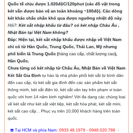
Quốc tế chịu được 1.020độC/120phut (các đồ vật trong
két vẫn được bảo vệ an toàn khoảng ~100độ). Các dòng
két khác chắc chắn khó qua được ngưỡng nhiệt độ này
.
Hỏi?:
Két sắt nhập khẩu từ đâu? có két nhập Châu Âu ,
Nhật Bản tại Việt Nam không?
Đáp: Hiện tại, két sắt nhập khẩu được nhập về Việt Nam
chỉ có từ Hàn Quốc, Trung Quốc, Thái Lan, Mỹ nhưng
phổ biến là Trung Quốc (
hàng cao cấp, chất lượng cao
),
Hàn Quốc.
Chưa từng có két nhập từ Châu Âu, Nhật Bản về Việt Nam
Két Sắt Gia Định
tự hào là nhà phân phối két sắt từ bình dân
đến cao cấp, từ két sắt gia đình đến các sản phẩm két sắt
thông minh, két sắt điện tử, két sắt vân tay trên phạm vi toàn
quốc với hơn 14 năm kinh nghiệm! Với đa dạng các chủng loại
về két sắt như két sắt việt tiệp, két sắt hòa phát, két sắt mini,
két sắt cao cấp... Phục vụ trên 10,000 khách hàng trên toàn
quốc.
☎️ Tại HCM và phía Nam
:
0933.48.1979 - 0948.020.788 -