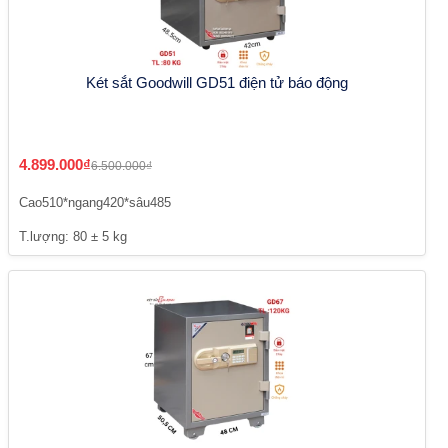
Két sắt Goodwill GD51 điện tử báo động
4.899.000₫
6.500.000₫
Cao510*ngang420*sâu485
T.lượng: 80 ± 5 kg