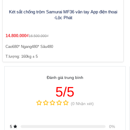
Két sắt chống trộm Samurai MF36 vân tay App điện thoại
-Lộc Phát
14.800.000₫
16.500.000₫
Cao680* Ngang480* Sâu480
T.lượng: 160kg ± 5
Đánh giá trung bình
5/5
(0 Nhận xét)
5
0%