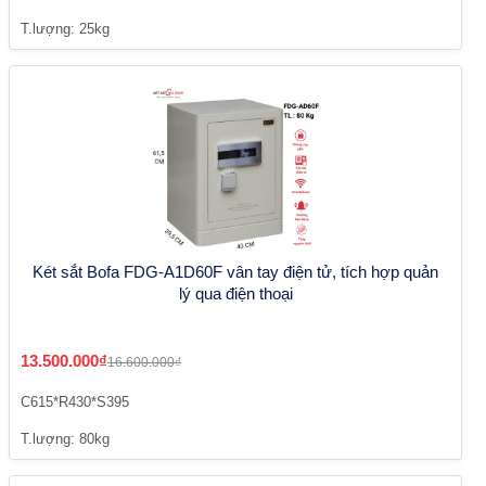
T.lượng: 25kg
Két sắt Bofa FDG-A1D60F vân tay điện tử, tích hợp quản
lý qua điện thoại
13.500.000₫
16.600.000₫
C615*R430*S395
T.lượng: 80kg