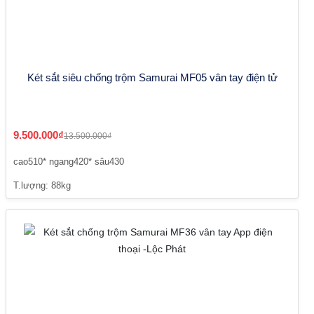
Két sắt siêu chống trộm Samurai MF05 vân tay điện tử
9.500.000₫
13.500.000₫
cao510* ngang420* sâu430
T.lượng: 88kg