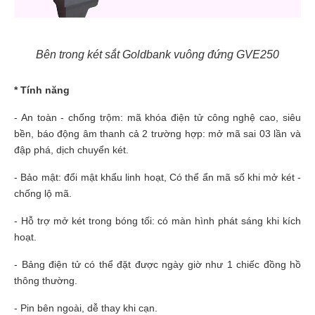
Bên trong két sắt Goldbank vuông đứng GVE250
* Tính năng
- An toàn - chống trộm: mã khóa điện tử công nghệ cao, siêu
bền, báo động âm thanh cả 2 trường hợp: mở mã sai 03 lần và
đập phá, dịch chuyển két.
- Bảo mật: đổi mật khẩu linh hoạt, Có thể ẩn mã số khi mở két -
chống lộ mã.
- Hỗ trợ mở két trong bóng tối: có màn hình phát sáng khi kích
hoạt.
- Bảng điện tử có thể đặt được ngày giờ như 1 chiếc đồng hồ
thông thường.
- Pin bên ngoài, dễ thay khi cạn.