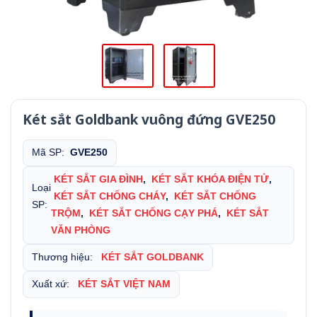
Két sắt Goldbank vuông đứng GVE250
Mã SP:
GVE250
KÉT SẮT GIA ĐÌNH
,
KÉT SẮT KHÓA ĐIỆN TỬ
,
Loại
KÉT SẮT CHỐNG CHÁY
,
KÉT SẮT CHỐNG
SP:
TRỘM
,
KÉT SẮT CHỐNG CẠY PHÁ
,
KÉT SẮT
VĂN PHÒNG
Thương hiệu:
KÉT SẮT GOLDBANK
Xuất xứ:
KÉT SẮT VIỆT NAM