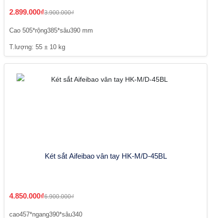
2.899.000₫
3.900.000₫
Cao 505*rộng385*sâu390 mm
T.lượng: 55 ± 10 kg
Két sắt Aifeibao vân tay HK-M/D-45BL
4.850.000₫
6.900.000₫
cao457*ngang390*sâu340