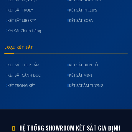
KÉT SẮT TRULY
KÉT SẮT PHILIPS
KÉT SẮT LIBERTY
KÉT SẮT BOFA
Két Sắt Chính Hãng
LOẠI KÉT SẮT
KÉT SẮT THÉP TẤM
KÉT SẮT ĐIỆN TỬ
KÉT SẮT CÁNH ĐÚC
KÉT SẮT MINI
KÉT TRONG KÉT
KÉT SẮT ÂM TƯỜNG
HỆ THỐNG SHOWROOM KÉT SẮT GIA ĐỊNH