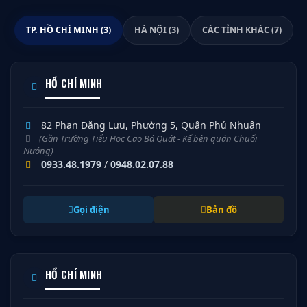
TP. HỒ CHÍ MINH (3)
HÀ NỘI (3)
CÁC TỈNH KHÁC (7)
HỒ CHÍ MINH
82 Phan Đăng Lưu, Phường 5, Quận Phú Nhuận
(Gần Trường Tiểu Học Cao Bá Quát - Kế bên quán Chuối
Nướng)
0933.48.1979
/
0948.02.07.88
Gọi điện
Bản đồ
HỒ CHÍ MINH