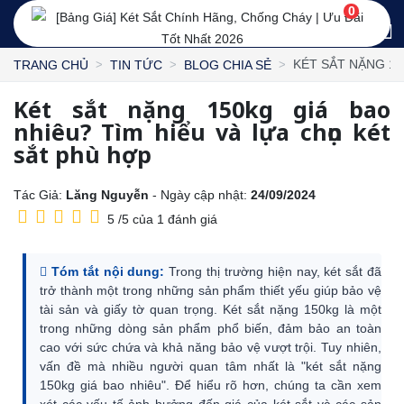
0
KÉT SẮT NẶNG 15
TRANG CHỦ
TIN TỨC
BLOG CHIA SẺ
Két sắt nặng 150kg giá bao
nhiêu? Tìm hiểu và lựa chọn két
sắt phù hợp
Tác Giả:
Lăng Nguyễn
- Ngày cập nhật:
24/09/2024
5
/
5
của
1
đánh giá
Tóm tắt nội dung:
Trong thị trường hiện nay, két sắt đã
trở thành một trong những sản phẩm thiết yếu giúp bảo vệ
tài sản và giấy tờ quan trọng. Két sắt nặng 150kg là một
trong những dòng sản phẩm phổ biến, đảm bảo an toàn
cao với sức chứa và khả năng bảo vệ vượt trội. Tuy nhiên,
vấn đề mà nhiều người quan tâm nhất là "két sắt nặng
150kg giá bao nhiêu". Để hiểu rõ hơn, chúng ta cần xem