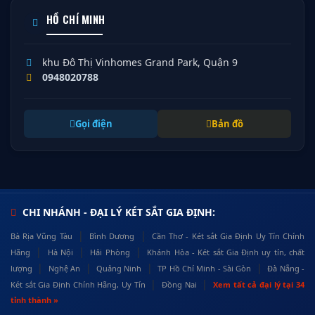
HỒ CHÍ MINH
khu Đô Thị Vinhomes Grand Park, Quận 9
0948020788
Gọi điện
Bản đồ
CHI NHÁNH - ĐẠI LÝ KÉT SẮT GIA ĐỊNH:
|
|
Bà Rịa Vũng Tàu
Bình Dương
Cần Thơ - Két sắt Gia Định Uy Tín Chính
|
|
|
Hãng
Hà Nội
Hải Phòng
Khánh Hòa - Két sắt Gia Định uy tín, chất
|
|
|
|
lượng
Nghệ An
Quảng Ninh
TP Hồ Chí Minh - Sài Gòn
Đà Nẵng -
|
|
Két sắt Gia Định Chính Hãng, Uy Tín
Đồng Nai
Xem tất cả đại lý tại 34
tỉnh thành »