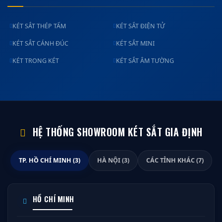
KÉT SẮT THÉP TẤM
KÉT SẮT ĐIỆN TỬ
KÉT SẮT CÁNH ĐÚC
KÉT SẮT MINI
KÉT TRONG KÉT
KÉT SẮT ÂM TƯỜNG
HỆ THỐNG SHOWROOM KÉT SẮT GIA ĐỊNH
TP. HỒ CHÍ MINH (3)
HÀ NỘI (3)
CÁC TỈNH KHÁC (7)
HỒ CHÍ MINH