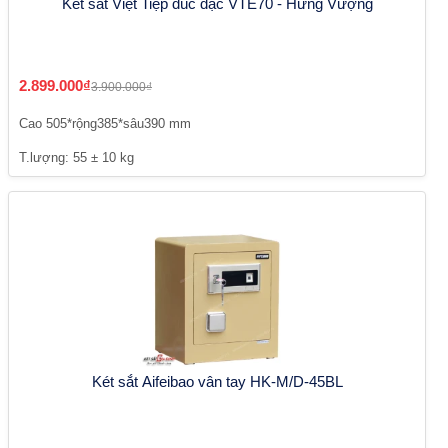
Két sắt Việt Tiệp đúc đặc VTE70 - Hưng Vượng
2.899.000₫
3.900.000₫
Cao 505*rộng385*sâu390 mm
T.lượng: 55 ± 10 kg
Két sắt Aifeibao vân tay HK-M/D-45BL