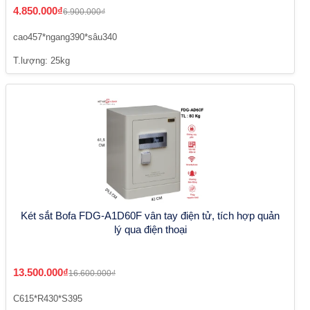
4.850.000₫
6.900.000₫
cao457*ngang390*sâu340
T.lượng: 25kg
Két sắt Bofa FDG-A1D60F vân tay điện tử, tích hợp quản
lý qua điện thoại
13.500.000₫
16.600.000₫
C615*R430*S395