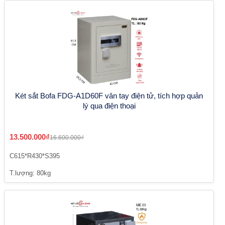
Két sắt Bofa FDG-A1D60F vân tay điện tử, tích hợp quản
lý qua điện thoại
13.500.000₫
16.600.000₫
C615*R430*S395
T.lượng: 80kg