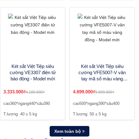
Két sắt Việt Tiệp siêu
Két sắt Việt Tiệp siêu
cường VE3307 điện tử
cường VFE5007-V vân
báo động - Model mới
tay mã số màu vàng
đồng - Model mới
3.333.000₫
4.699.000₫
4.100.000₫
5.699.000₫
cao360*ngang440*sâu390
cao500*ngang390*sâu400
T.lượng: 40 ± 5 kg
T.lượng: 50 ± 5 kg
Xem toàn bộ