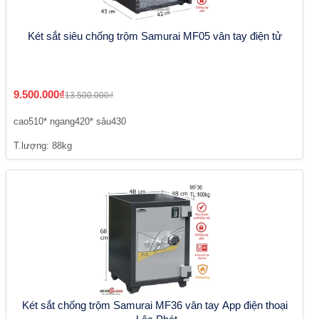
Két sắt siêu chống trộm Samurai MF05 vân tay điện tử
9.500.000₫
13.500.000₫
cao510* ngang420* sâu430
T.lượng: 88kg
Két sắt chống trộm Samurai MF36 vân tay App điện thoại