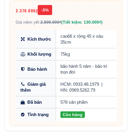
2.370.000₫
-5%
Giá niêm yết:
2.500.000₫
(Tiết kiệm: 130.000₫)
cao66 x rộng 45 x sâu
Kích thước
35cm
Khối lượng
75kg
bảo hành 5 năm - bảo trì
Bảo hành
trọn đời
Giảm giá
HCM: 0933.48.1979
|
thêm
HN: 0969.5262.79
Đã bán
578 sản phẩm
Tình trạng
Còn hàng