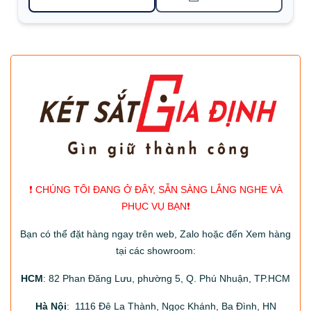
❗️ CHÚNG TÔI ĐANG Ở ĐÂY, SẴN SÀNG LẮNG NGHE VÀ
PHỤC VỤ BẠN❗️
Bạn có thể đặt hàng ngay trên web, Zalo hoặc đến Xem hàng
tại các showroom:
HCM
: 82 Phan Đăng Lưu, phường 5, Q. Phú Nhuận, TP.HCM
Hà Nội
: 1116 Đê La Thành, Ngọc Khánh, Ba Đình, HN