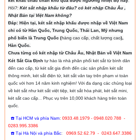
két khác chắc chắn khó qua được ngưỡng nhiệt độ này
.
Hỏi?:
Két sắt nhập khẩu từ đâu? có két nhập Châu Âu ,
Nhật Bản tại Việt Nam không?
Đáp: Hiện tại, két sắt nhập khẩu được nhập về Việt Nam
chỉ có từ Hàn Quốc, Trung Quốc, Thái Lan, Mỹ nhưng
phổ biến là Trung Quốc (
hàng cao cấp, chất lượng cao
),
Hàn Quốc.
Chưa từng có két nhập từ Châu Âu, Nhật Bản về Việt Nam
Két Sắt Gia Định
tự hào là nhà phân phối két sắt từ bình dân
đến cao cấp, từ két sắt gia đình đến các sản phẩm két sắt
thông minh, két sắt điện tử, két sắt vân tay trên phạm vi toàn
quốc với hơn 14 năm kinh nghiệm! Với đa dạng các chủng loại
về két sắt như két sắt việt tiệp, két sắt hòa phát, két sắt mini,
két sắt cao cấp... Phục vụ trên 10,000 khách hàng trên toàn
quốc.
☎️ Tại HCM và phía Nam
:
0933.48.1979 - 0948.020.788 -
0283.995.3386
☎️ Tại Hà Nội và phía Bắc
:
0969.52.62.79 - 0243.647.3386