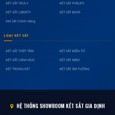
KÉT SẮT TRULY
KÉT SẮT PHILIPS
KÉT SẮT LIBERTY
KÉT SẮT BOFA
Két Sắt Chính Hãng
LOẠI KÉT SẮT
KÉT SẮT THÉP TẤM
KÉT SẮT ĐIỆN TỬ
KÉT SẮT CÁNH ĐÚC
KÉT SẮT MINI
KÉT TRONG KÉT
KÉT SẮT ÂM TƯỜNG
HỆ THỐNG SHOWROOM KÉT SẮT GIA ĐỊNH