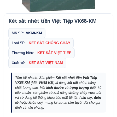
Két sắt nhét tiền Việt Tiệp VK68-KM
Mã SP:
VK68-KM
Loại SP:
KÉT SẮT CHỐNG CHÁY
Thương hiệu:
KÉT SẮT VIỆT TIỆP
Xuất xứ:
KÉT SẮT VIỆT NAM
Tóm tắt nhanh: Sản phẩm
Két sắt nhét tiền Việt Tiệp
VK68-KM
(Mã:
VK68-KM
) là dòng
két sắt
chính hãng
chất lượng cao. Với
kích thước
và
trọng lượng
thiết kế
tiêu chuẩn, sản phẩm có khả năng
chống cháy
vượt trội
và sử dụng hệ thống khóa bảo mật tối tân (
vân tay, điện
tử hoặc khóa cơ
), mang lại sự an tâm tuyệt đối cho gia
đình và văn phòng.