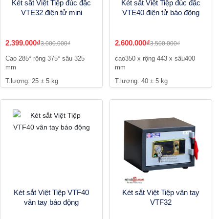
Két sắt Việt Tiệp đúc đặc
Két sắt Việt Tiệp đúc đặc
VTE32 điện tử mini
VTE40 điện tử báo động
2.399.000₫
2.600.000₫
3.000.000₫
3.500.000₫
Cao 285* rộng 375* sâu 325
cao350 x rộng 443 x sâu400
mm
mm
T.lượng: 25 ± 5 kg
T.lượng: 40 ± 5 kg
Két sắt Việt Tiệp VTF40
Két sắt Việt Tiệp vân tay
vân tay báo động
VTF32