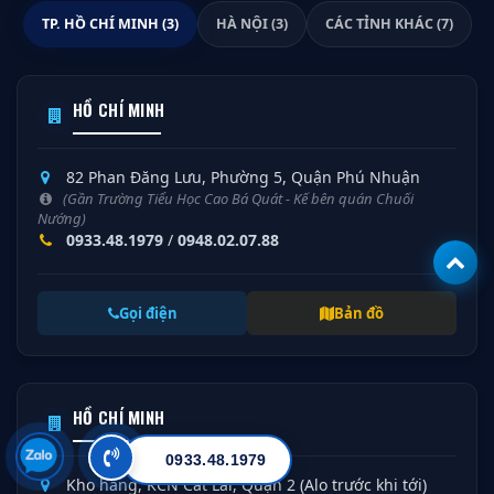
TP. HỒ CHÍ MINH (3)
HÀ NỘI (3)
CÁC TỈNH KHÁC (7)
HỒ CHÍ MINH
82 Phan Đăng Lưu, Phường 5, Quận Phú Nhuận
(Gần Trường Tiểu Học Cao Bá Quát - Kế bên quán Chuối
Nướng)
0933.48.1979
/
0948.02.07.88
Gọi điện
Bản đồ
HỒ CHÍ MINH
0933.48.1979
Kho hàng, KCN Cát Lái, Quận 2 (Alo trước khi tới)