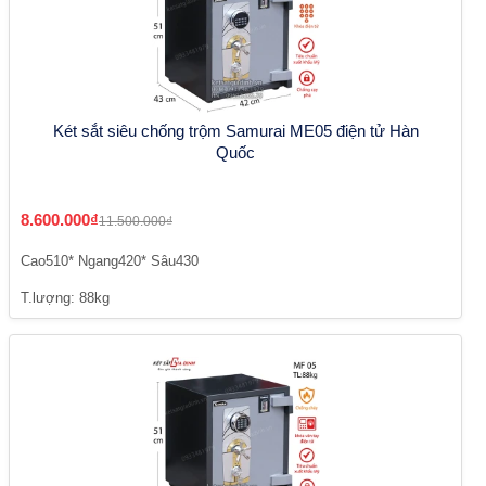
Két sắt siêu chống trộm Samurai ME05 điện tử Hàn
Quốc
8.600.000₫
11.500.000₫
Cao510* Ngang420* Sâu430
T.lượng: 88kg