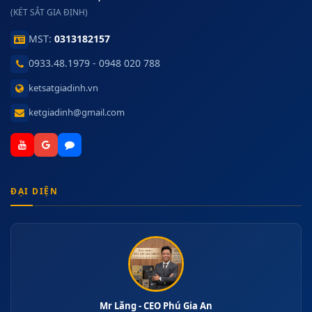
(KÉT SẮT GIA ĐỊNH)
MST:
0313182157
0933.48.1979 - 0948 020 788
ketsatgiadinh.vn
ketgiadinh@gmail.com
ĐẠI DIỆN
Mr Lăng - CEO Phú Gia An