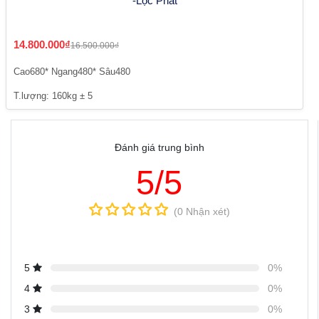
-Lộc Phát
14.800.000₫
16.500.000₫
Cao680* Ngang480* Sâu480
T.lượng: 160kg ± 5
Đánh giá trung bình
5/5
(0 Nhận xét)
5
0%
4
0%
3
0%