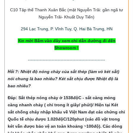
C10 Tập thể Thanh Xuân Bắc
(mặt Nguyễn Trãi: gần ngã tư
Nguyễn Trãi- Khuất Duy Tiến)
294
Lạc Trung, P. Vĩnh Tuy, Q. Hai Bà Trưng, HN
Xin mời Bấm vào đây xem chỉ dẫn đường đi đến
Showroom !
----------------------------------------------------
Hỏi
?: Nhiệt độ nón
g chảy của sắt thép (làm vỏ két sắt)
nói chung là bao nhiêu? Két sắt chịu được Nhiệt độ là
bao nhiêu?
Đáp: Sắt thép nóng chảy ở 1538độC - sắt càng mỏng
càng nhanh chảy ( chỉ trong ít giây/ phút)/ Hiện tại Két
sắt chống cháy nhập khẩu về Việt Nam đạt các chứng chỉ
Quốc tế chịu được 1.020độC/120phut (các đồ vật trong
két vẫn được bảo vệ an toàn khoảng ~100độ). Các dòng