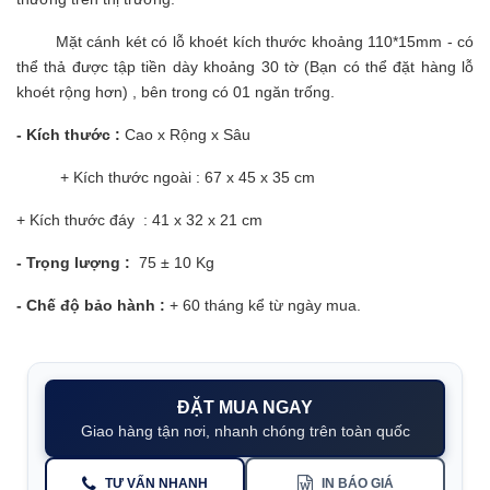
Mặt cánh két có lỗ khoét kích thước khoảng 110*15mm - có
thể thả được tập tiền dày khoảng 30 tờ (Bạn có thể đặt hàng lỗ
khoét rộng hơn)
, bên trong có 01 ngăn trống.
- Kích thước :
Cao x Rộng x Sâu
+ Kích thước ngoài :
67
x 45 x 35
cm
+ Kích thước đáy :
4
1 x 32 x 21
cm
- Trọng lượng :
75 ± 10
Kg
- Chế độ bảo hành :
+ 60 tháng kể từ ngày mua.
ĐẶT MUA NGAY
Giao hàng tận nơi, nhanh chóng trên toàn quốc
TƯ VẤN NHANH
IN BÁO GIÁ