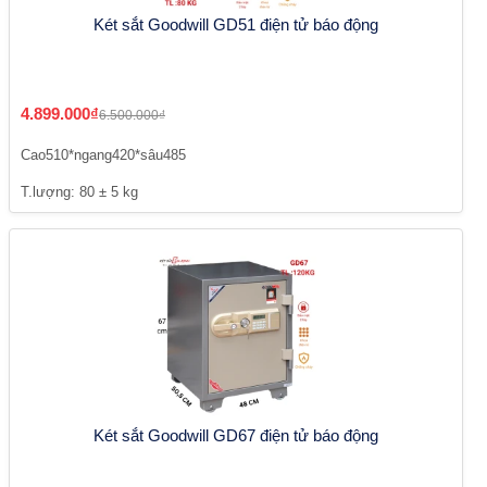
Két sắt Goodwill GD51 điện tử báo động
4.899.000₫
6.500.000₫
Cao510*ngang420*sâu485
T.lượng: 80 ± 5 kg
Két sắt Goodwill GD67 điện tử báo động