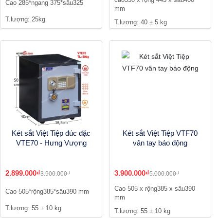
Cao 285*ngang 375*sâu325
mm
T.lượng: 25kg
T.lượng: 40 ± 5 kg
Két sắt Việt Tiệp đúc đặc
Két sắt Việt Tiệp VTF70
VTE70 - Hưng Vượng
vân tay báo động
2.899.000₫
3.900.000₫
3.900.000₫
5.000.000₫
Cao 505 x rộng385 x sâu390
Cao 505*rộng385*sâu390 mm
mm
T.lượng: 55 ± 10 kg
T.lượng: 55 ± 10 kg