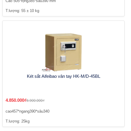
Cao 505*rộng385*sâu390 mm
T.lượng: 55 ± 10 kg
Két sắt Aifeibao vân tay HK-M/D-45BL
4.850.000₫
6.900.000₫
cao457*ngang390*sâu340
T.lượng: 25kg