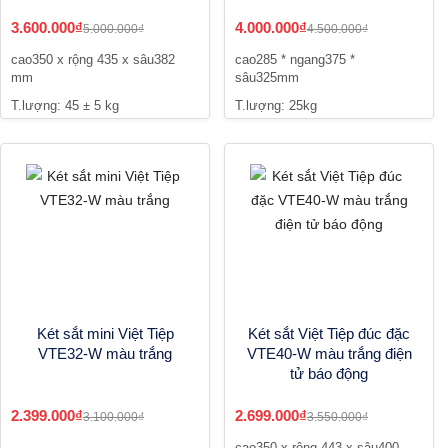
3.600.000₫
4.000.000₫
5.000.000₫
4.500.000₫
cao350 x rộng 435 x sâu382
cao285 * ngang375 *
mm
sâu325mm
T.lượng: 45 ± 5 kg
T.lượng: 25kg
Két sắt mini Việt Tiệp
Két sắt Việt Tiệp đúc đặc
VTE32-W màu trắng
VTE40-W màu trắng điện
tử báo động
2.399.000₫
2.699.000₫
3.100.000₫
3.550.000₫
cao350 x rộng 443 x sâu400