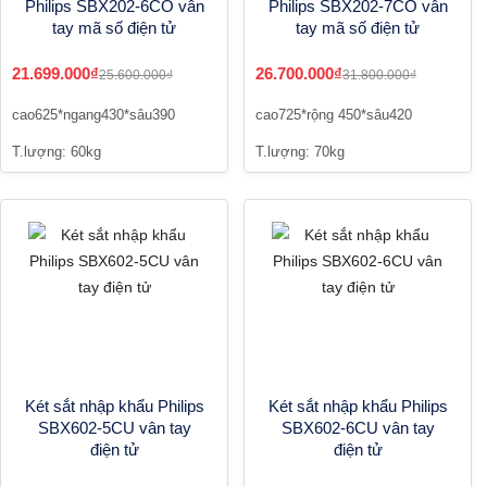
Philips SBX202-6CO vân
Philips SBX202-7CO vân
tay mã số điện tử
tay mã số điện tử
21.699.000₫
26.700.000₫
25.600.000₫
31.800.000₫
cao625*ngang430*sâu390
cao725*rộng 450*sâu420
T.lượng: 60kg
T.lượng: 70kg
Két sắt nhập khẩu Philips
Két sắt nhập khẩu Philips
SBX602-5CU vân tay
SBX602-6CU vân tay
điện tử
điện tử