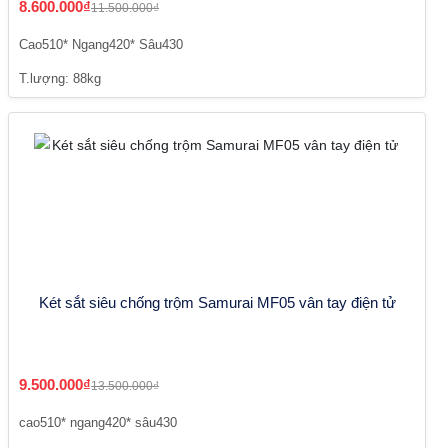
8.600.000₫
11.500.000₫
Cao510* Ngang420* Sâu430
T.lượng: 88kg
Két sắt siêu chống trộm Samurai MF05 vân tay điện tử
9.500.000₫
13.500.000₫
cao510* ngang420* sâu430