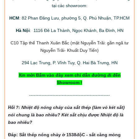
tại các showroom:
HCM
: 82 Phan Đăng Lưu, phường 5, Q. Phú Nhuận, TP.HCM
Hà Nội
: 1116 Đê La Thành, Ngọc Khánh, Ba Đình, HN
C10 Tập thể Thanh Xuân Bắc
(mặt Nguyễn Trãi: gần ngã tư
Nguyễn Trãi- Khuất Duy Tiến)
294
Lạc Trung, P. Vĩnh Tuy, Q. Hai Bà Trưng, HN
Xin mời Bấm vào đây xem chỉ dẫn đường đi đến
Showroom !
----------------------------------------------------
Hỏi
?: Nhiệt độ nón
g chảy của sắt thép (làm vỏ két sắt)
nói chung là bao nhiêu? Két sắt chịu được Nhiệt độ là
bao nhiêu?
Đáp: Sắt thép nóng chảy ở 1538độC - sắt càng mỏng