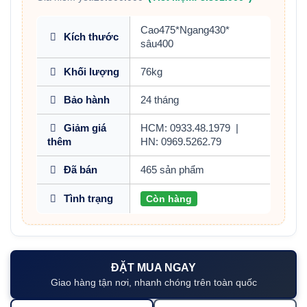
Cao475*Ngang430*
Kích thước
sâu400
Khối lượng
76kg
Bảo hành
24 tháng
Giảm giá
HCM: 0933.48.1979
|
thêm
HN: 0969.5262.79
Đã bán
465 sản phẩm
Tình trạng
Còn hàng
ĐẶT MUA NGAY
Giao hàng tận nơi, nhanh chóng trên toàn quốc