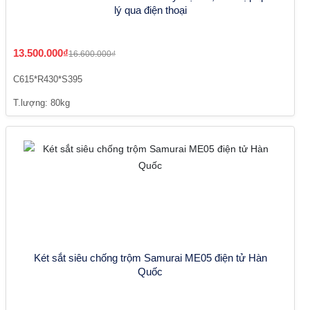
lý qua điện thoại
13.500.000₫
16.600.000₫
C615*R430*S395
T.lượng: 80kg
Két sắt siêu chống trộm Samurai ME05 điện tử Hàn
Quốc