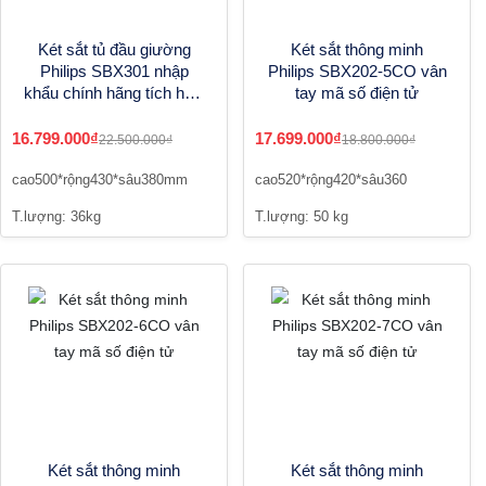
Két sắt tủ đầu giường
Két sắt thông minh
Philips SBX301 nhập
Philips SBX202-5CO vân
khẩu chính hãng tích hợp
tay mã số điện tử
vân tay mật mã sạc
không dây
16.799.000₫
17.699.000₫
22.500.000₫
18.800.000₫
cao500*rộng430*sâu380mm
cao520*rộng420*sâu360
T.lượng: 36kg
T.lượng: 50 kg
Két sắt thông minh
Két sắt thông minh