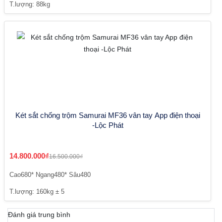
T.lượng: 88kg
Két sắt chống trộm Samurai MF36 vân tay App điện thoại
-Lộc Phát
14.800.000₫
16.500.000₫
Cao680* Ngang480* Sâu480
T.lượng: 160kg ± 5
Đánh giá trung bình