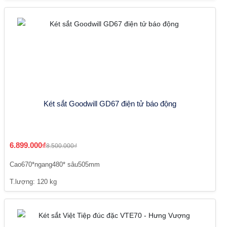
Két sắt Goodwill GD67 điện tử báo động
6.899.000₫
8.500.000₫
Cao670*ngang480* sâu505mm
T.lượng: 120 kg