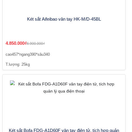
Két sắt Aifeibao vân tay HK-M/D-45BL
4.850.000₫
6.900.000₫
cao457*ngang390*sâu340
T.lượng: 25kg
Két sắt Bofa FDG-A1D60F vân tay điện tử, tích hợp quản