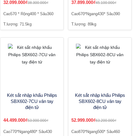
32.099.000₫
37.899.000₫
38.300.000₫
45.100.000₫
Cao570 * Rộng400 * Sâu360
Cao670*Ngang430* Sâu390
T.lượng: 71.5kg
T.lượng: 89kg
Két sắt nhập khẩu Philips
Két sắt nhập khẩu Philips
SBX602-7CU vân tay
SBX602-8CU vân tay
điện tử
điện tử
44.499.000₫
52.999.000₫
53.000.000₫
63.200.000₫
Cao770*Ngang480* Sâu430
Cao870*Ngang500* Sâu460