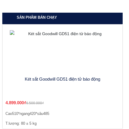
SẢN PHẨM BÁN CHẠY
Két sắt Goodwill GD51 điện tử báo động
4.899.000₫
6.500.000₫
Cao510*ngang420*sâu485
T.lượng: 80 ± 5 kg