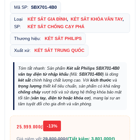
Mã SP:
SBX701-4B0
Loại
KÉT SẮT GIA ĐÌNH
,
KÉT SẮT KHÓA VÂN TAY
,
SP:
KÉT SẮT CHỐNG CẠY PHÁ
Thương hiệu:
KÉT SẮT PHILIPS
Xuất xứ:
KÉT SẮT TRUNG QUỐC
Tóm tắt nhanh: Sản phẩm
Két sắt Philips SBX701-4B0
vân tay điện tử nhập khẩu
(Mã:
SBX701-4B0
) là dòng
két sắt
chính hãng chất lượng cao. Với
kích thước
và
trọng lượng
thiết kế tiêu chuẩn, sản phẩm có khả năng
chống cháy
vượt trội và sử dụng hệ thống khóa bảo mật
tối tân (
vân tay, điện tử hoặc khóa cơ
), mang lại sự an
tâm tuyệt đối cho gia đình và văn phòng.
25.999.000₫
-13%
Giá niêm yết:
29.800.000₫
(Tiết kiệm: 3.801.000₫)