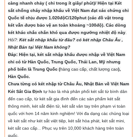
càng nhanh chảy ( chỉ trong ít giây/ phút)/ Hiện tại Két
sắt chống cháy nhập khẩu về Việt Nam đạt các chứng chỉ
Quốc tế chịu được 1.020độC/120phut (các đồ vật trong
két vẫn được bảo vệ an toàn khoảng ~100độ). Các dòng
két khác chắc chắn khó qua được ngưỡng nhiệt độ này
.
Hỏi?:
Két sắt nhập khẩu từ đâu? có két nhập Châu Âu ,
Nhật Bản tại Việt Nam không?
Đáp: Hiện tại, két sắt nhập khẩu được nhập về Việt Nam
chỉ có từ Hàn Quốc, Trung Quốc, Thái Lan, Mỹ nhưng
phổ biến là Trung Quốc (
hàng cao cấp, chất lượng cao
),
Hàn Quốc.
Chưa từng có két nhập từ Châu Âu, Nhật Bản về Việt Nam
Két Sắt Gia Định
tự hào là nhà phân phối két sắt từ bình dân
đến cao cấp, từ két sắt gia đình đến các sản phẩm két sắt
thông minh, két sắt điện tử, két sắt vân tay trên phạm vi toàn
quốc với hơn 14 năm kinh nghiệm! Với đa dạng các chủng loại
về két sắt như két sắt việt tiệp, két sắt hòa phát, két sắt mini,
két sắt cao cấp... Phục vụ trên 10,000 khách hàng trên toàn
quốc.