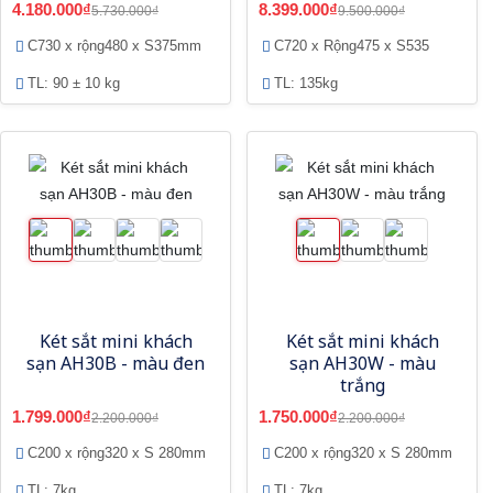
4.180.000₫
8.399.000₫
5.730.000₫
9.500.000₫
C730 x rộng480 x S375mm
C720 x Rộng475 x S535
TL: 90 ± 10 kg
TL: 135kg
Két sắt mini khách
Két sắt mini khách
sạn AH30B - màu đen
sạn AH30W - màu
trắng
1.799.000₫
1.750.000₫
2.200.000₫
2.200.000₫
C200 x rộng320 x S 280mm
C200 x rộng320 x S 280mm
TL: 7kg
TL: 7kg