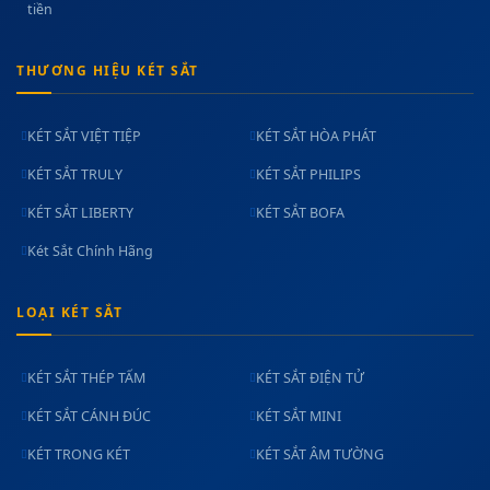
tiền
THƯƠNG HIỆU KÉT SẮT
KÉT SẮT VIỆT TIỆP
KÉT SẮT HÒA PHÁT
KÉT SẮT TRULY
KÉT SẮT PHILIPS
KÉT SẮT LIBERTY
KÉT SẮT BOFA
Két Sắt Chính Hãng
LOẠI KÉT SẮT
KÉT SẮT THÉP TẤM
KÉT SẮT ĐIỆN TỬ
KÉT SẮT CÁNH ĐÚC
KÉT SẮT MINI
KÉT TRONG KÉT
KÉT SẮT ÂM TƯỜNG