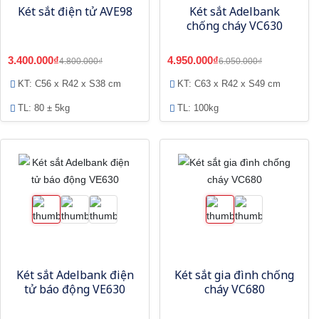
Két sắt điện tử AVE98
Két sắt Adelbank
chống cháy VC630
3.400.000₫
4.950.000₫
4.800.000₫
6.050.000₫
KT: C56 x R42 x S38 cm
KT: C63 x R42 x S49 cm
TL: 80 ± 5kg
TL: 100kg
Két sắt Adelbank điện
Két sắt gia đình chống
tử báo động VE630
cháy VC680