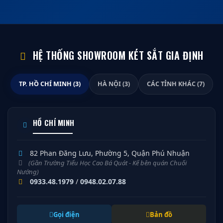
HỆ THỐNG SHOWROOM KÉT SẮT GIA ĐỊNH
TP. HỒ CHÍ MINH (3)
HÀ NỘI (3)
CÁC TỈNH KHÁC (7)
HỒ CHÍ MINH
82 Phan Đăng Lưu, Phường 5, Quận Phú Nhuận
(Gần Trường Tiểu Học Cao Bá Quát - Kế bên quán Chuối
Nướng)
0933.48.1979
/
0948.02.07.88
Gọi điện
Bản đồ