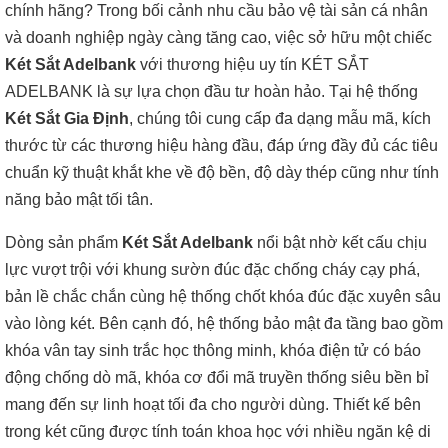
chính hãng? Trong bối cảnh nhu cầu bảo vệ tài sản cá nhân
và doanh nghiệp ngày càng tăng cao, việc sở hữu một chiếc
Két Sắt Adelbank
với thương hiệu uy tín KÉT SẮT
ADELBANK là sự lựa chọn đầu tư hoàn hảo. Tại hệ thống
Két Sắt Gia Định
, chúng tôi cung cấp đa dạng mẫu mã, kích
thước từ các thương hiệu hàng đầu, đáp ứng đầy đủ các tiêu
chuẩn kỹ thuật khắt khe về độ bền, độ dày thép cũng như tính
năng bảo mật tối tân.
Dòng sản phẩm
Két Sắt Adelbank
nổi bật nhờ kết cấu chịu
lực vượt trội với khung sườn đúc đặc chống cháy cạy phá,
bản lề chắc chắn cùng hệ thống chốt khóa đúc đặc xuyên sâu
vào lòng két. Bên cạnh đó, hệ thống bảo mật đa tầng bao gồm
khóa vân tay sinh trắc học thông minh, khóa điện tử có báo
động chống dò mã, khóa cơ đổi mã truyền thống siêu bền bỉ
mang đến sự linh hoạt tối đa cho người dùng. Thiết kế bên
trong két cũng được tính toán khoa học với nhiều ngăn kệ di