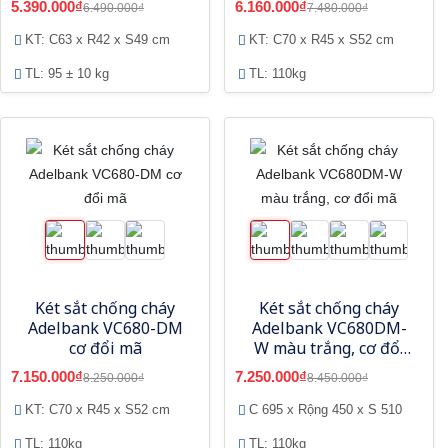
5.390.000₫
6.160.000₫
6.490.000₫
7.480.000₫
KT: C63 x R42 x S49 cm
KT: C70 x R45 x S52 cm
TL: 95 ± 10 kg
TL: 110kg
Két sắt chống cháy
Két sắt chống cháy
Adelbank VC680-DM
Adelbank VC680DM-
cơ đổi mã
W màu trắng, cơ đổi
mã
7.150.000₫
7.250.000₫
8.250.000₫
8.450.000₫
KT: C70 x R45 x S52 cm
C 695 x Rộng 450 x S 510
TL: 110kg
TL: 110kg