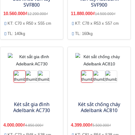
SVF800
SVF900
10.560.000₫
11.880.000₫
12.200.000₫
14.500.000₫
KT: C70 x R50 x S55 cm
KT: C78 x R53 x S57 cm
TL: 140kg
TL: 160kg
Két sắt gia đình
Két sắt chống cháy
Adelbank AC730
Adelbank AC810
4.000.000₫
4.399.000₫
4.850.000₫
5.500.000₫
KT: C73 x R48 x S38 cm
KT: C81 x R54 x S38 cm