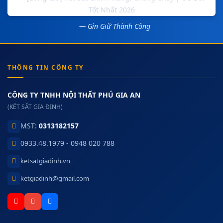
— Gìn Giữ Thành Công
THÔNG TIN CÔNG TY
CÔNG TY TNHH NỘI THẤT PHÚ GIA AN
(KÉT SẮT GIA ĐỊNH)
MST:
0313182157
0933.48.1979 - 0948 020 788
ketsatgiadinh.vn
ketgiadinh@gmail.com