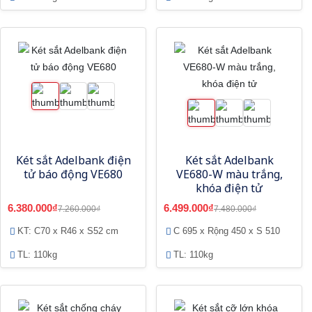
Két sắt Adelbank điện
Két sắt Adelbank
tử báo động VE680
VE680-W màu trắng,
khóa điện tử
6.380.000₫
6.499.000₫
7.260.000₫
7.480.000₫
KT: C70 x R46 x S52 cm
C 695 x Rộng 450 x S 510
TL: 110kg
TL: 110kg