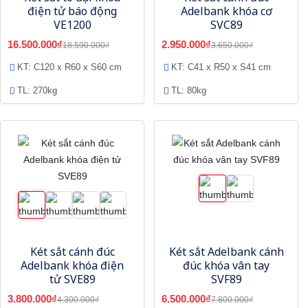
điện tử báo động
Adelbank khóa cơ
VE1200
SVC89
16.500.000₫
2.950.000₫
18.590.000₫
3.650.000₫
KT: C120 x R60 x S60 cm
KT: C41 x R50 x S41 cm
TL: 270kg
TL: 80kg
Két sắt cánh đúc
Két sắt Adelbank cánh
Adelbank khóa điện
đúc khóa vân tay
tử SVE89
SVF89
3.800.000₫
6.500.000₫
4.300.000₫
7.800.000₫