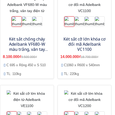
Két sắt chống cháy
Két sắt cỡ lớn khóa cơ
Adelbank VF680-W
đổi mã Adelbank
màu trắng, vân tay
VC1100
điện tử
8.100.000₫
14.000.000₫
9.500.000₫
16.700.000₫
C 695 x Rộng 450 x S 510
C1060 x R600 x 540mm
TL: 110kg
TL: 220kg