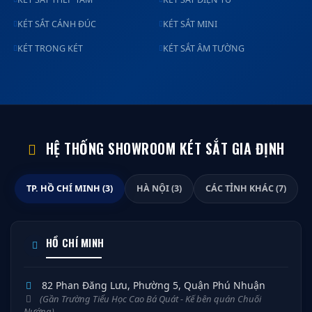
KÉT SẮT CÁNH ĐÚC
KÉT SẮT MINI
KÉT TRONG KÉT
KÉT SẮT ÂM TƯỜNG
HỆ THỐNG SHOWROOM KÉT SẮT GIA ĐỊNH
TP. HỒ CHÍ MINH (3)
HÀ NỘI (3)
CÁC TỈNH KHÁC (7)
HỒ CHÍ MINH
82 Phan Đăng Lưu, Phường 5, Quận Phú Nhuận
(Gần Trường Tiểu Học Cao Bá Quát - Kế bên quán Chuối
Nướng)