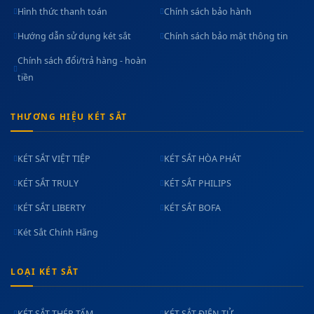
Hình thức thanh toán
Chính sách bảo hành
Hướng dẫn sử dụng két sắt
Chính sách bảo mật thông tin
Chính sách đổi/trả hàng - hoàn
tiền
THƯƠNG HIỆU KÉT SẮT
KÉT SẮT VIỆT TIỆP
KÉT SẮT HÒA PHÁT
KÉT SẮT TRULY
KÉT SẮT PHILIPS
KÉT SẮT LIBERTY
KÉT SẮT BOFA
Két Sắt Chính Hãng
LOẠI KÉT SẮT
KÉT SẮT THÉP TẤM
KÉT SẮT ĐIỆN TỬ