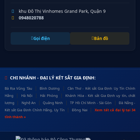
khu Đô Thị Vinhomes Grand Park, Quận 9
0948020788
Gọi điện
Bản đồ
CHI NHÁNH - ĐẠI LÝ KÉT SẮT GIA ĐỊNH:
|
|
Bà Rịa Vũng Tàu
Bình Dương
Cần Thơ - Két sắt Gia Định Uy Tín Chính
|
|
|
Hãng
Hà Nội
Hải Phòng
Khánh Hòa - Két sắt Gia Định uy tín, chất
|
|
|
|
lượng
Nghệ An
Quảng Ninh
TP Hồ Chí Minh - Sài Gòn
Đà Nẵng -
|
|
Két sắt Gia Định Chính Hãng, Uy Tín
Đồng Nai
Xem tất cả đại lý tại 34
tỉnh thành »