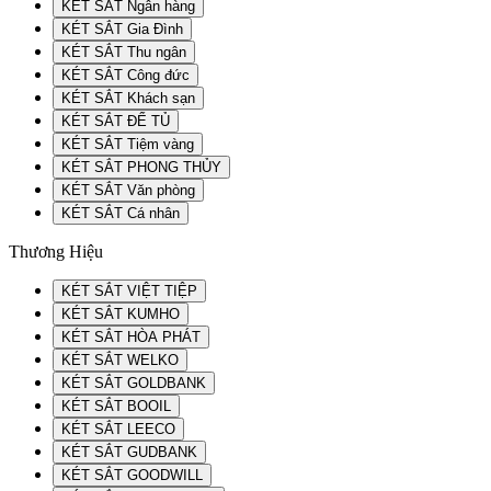
KÉT SẮT Ngân hàng
KÉT SẮT Gia Đình
KÉT SẮT Thu ngân
KÉT SẮT Công đức
KÉT SẮT Khách sạn
KÉT SẮT ĐỂ TỦ
KÉT SẮT Tiệm vàng
KÉT SẮT PHONG THỦY
KÉT SẮT Văn phòng
KÉT SẮT Cá nhân
Thương Hiệu
KÉT SẮT VIỆT TIỆP
KÉT SẮT KUMHO
KÉT SẮT HÒA PHÁT
KÉT SẮT WELKO
KÉT SẮT GOLDBANK
KÉT SẮT BOOIL
KÉT SẮT LEECO
KÉT SẮT GUDBANK
KÉT SẮT GOODWILL