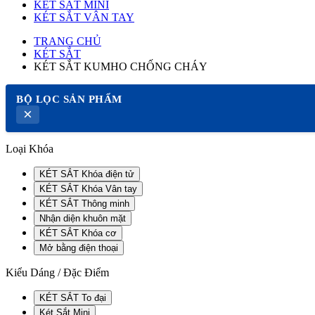
KÉT SẮT MINI
KÉT SẮT VÂN TAY
TRANG CHỦ
KÉT SẮT
KÉT SẮT KUMHO CHỐNG CHÁY
BỘ LỌC SẢN PHẨM
×
Loại Khóa
KÉT SẮT Khóa điện tử
KÉT SẮT Khóa Vân tay
KÉT SẮT Thông minh
Nhận diện khuôn mặt
KÉT SẮT Khóa cơ
Mở bằng điện thoại
Kiểu Dáng / Đặc Điểm
KÉT SẮT To đại
Két Sắt Mini