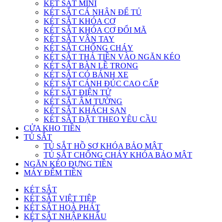
KÉT SẮT MINI
KÉT SẮT CÁ NHÂN ĐỂ TỦ
KÉT SẮT KHÓA CƠ
KÉT SẮT KHÓA CƠ ĐỔI MÃ
KÉT SẮT VÂN TAY
KÉT SẮT CHỐNG CHÁY
KÉT SẮT THẢ TIỀN VÀO NGĂN KÉO
KÉT SẮT BÀN LỀ TRONG
KÉT SẮT CÓ BÁNH XE
KÉT SẮT CÁNH ĐÚC CAO CẤP
KÉT SẮT ĐIỆN TỬ
KÉT SẮT ÂM TƯỜNG
KÉT SẮT KHÁCH SẠN
KÉT SẮT ĐẶT THEO YÊU CẦU
CỬA KHO TIỀN
TỦ SẮT
TỦ SẮT HỒ SƠ KHÓA BẢO MẬT
TỦ SẮT CHỐNG CHÁY KHÓA BẢO MẬT
NGĂN KÉO ĐỰNG TIỀN
MÁY ĐẾM TIỀN
KÉT SẮT
KÉT SẮT VIỆT TIỆP
KÉT SẮT HOÀ PHÁT
KÉT SẮT NHẬP KHẨU