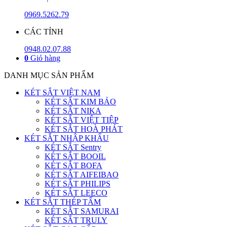
0969.5262.79
CÁC TỈNH
0948.02.07.88
0
Giỏ hàng
DANH MỤC SẢN PHẨM
KÉT SẮT VIỆT NAM
KÉT SẮT KIM BẢO
KÉT SẮT NIKA
KÉT SẮT VIỆT TIỆP
KÉT SẮT HOÀ PHÁT
KÉT SẮT NHẬP KHẨU
KÉT SẮT Sentry
KÉT SẮT BOOIL
KÉT SẮT BOFA
KÉT SẮT AIFEIBAO
KÉT SẮT PHILIPS
KÉT SẮT LEECO
KÉT SẮT THÉP TẤM
KÉT SẮT SAMURAI
KÉT SẮT TRULY