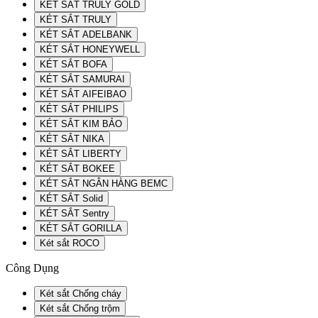
KÉT SẮT TRULY GOLD
KÉT SẮT TRULY
KÉT SẮT ADELBANK
KÉT SẮT HONEYWELL
KÉT SẮT BOFA
KÉT SẮT SAMURAI
KÉT SẮT AIFEIBAO
KÉT SẮT PHILIPS
KÉT SẮT KIM BẢO
KÉT SẮT NIKA
KÉT SẮT LIBERTY
KÉT SẮT BOKEE
KÉT SẮT NGÂN HÀNG BEMC
KÉT SẮT Solid
KÉT SẮT Sentry
KÉT SẮT GORILLA
Két sắt ROCO
Công Dụng
Két sắt Chống cháy
Két sắt Chống trộm