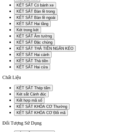
KÉT SẮT Có bánh xe
KÉT SẮT Bàn lề trong
KÉT SẮT Bàn lề ngoài
KÉT SẮT Hai tầng
Két trong két
KÉT SẮT Âm tường
KÉT SẮT Đặc chủng
KÉT SẮT THẢ TIỀN NGĂN KÉO
KÉT SẮT Hai cánh
KÉT SẮT Thả tiền
KÉT SẮT Hai cửa
Chất Liệu
KÉT SẮT Thép tấm
Két sắt Cánh đúc
Kết hợp mã số
KÉT SẮT KHÓA CƠ Thường
KÉT SẮT KHÓA CƠ Đổi mã
Đối Tượng Sử Dụng