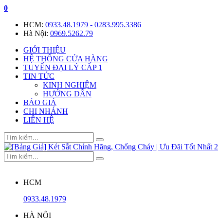
0
HCM:
0933.48.1979 - 0283.995.3386
Hà Nội:
0969.5262.79
GIỚI THIỆU
HỆ THỐNG CỬA HÀNG
TUYỂN ĐẠI LÝ CẤP 1
TIN TỨC
KINH NGHIỆM
HƯỚNG DẪN
BÁO GIÁ
CHI NHÁNH
LIÊN HỆ
HCM
0933.48.1979
HÀ NỘI