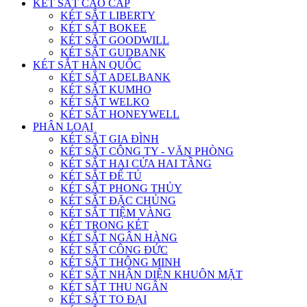
KÉT SẮT CAO CẤP
KÉT SẮT LIBERTY
KÉT SẮT BOKEE
KÉT SẮT GOODWILL
KÉT SẮT GUDBANK
KÉT SẮT HÀN QUỐC
KÉT SẮT ADELBANK
KÉT SẮT KUMHO
KÉT SẮT WELKO
KÉT SẮT HONEYWELL
PHÂN LOẠI
KÉT SẮT GIA ĐÌNH
KÉT SẮT CÔNG TY - VĂN PHÒNG
KÉT SẮT HAI CỬA HAI TẦNG
KÉT SẮT ĐỂ TỦ
KÉT SẮT PHONG THỦY
KÉT SẮT ĐẶC CHỦNG
KÉT SẮT TIỆM VÀNG
KÉT TRONG KÉT
KÉT SẮT NGÂN HÀNG
KÉT SẮT CÔNG ĐỨC
KÉT SẮT THÔNG MINH
KÉT SẮT NHẬN DIỆN KHUÔN MẶT
KÉT SẮT THU NGÂN
KÉT SẮT TO ĐẠI