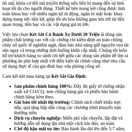
dò mã, khóa cơ đổi mã truyền thống siêu bền bỉ mang đến sự linh
hoạt tối đa cho người dùng. Thiết kế bên trong két cũng được tính
toán khoa học với nhiều ngăn kệ di động, ngăn bí mật hoặc khay
đựng trang sức tiện lợi, giúp tối ưu hóa không gian lưu trữ tài liệu
quan trọng, tiền bạc và các vật dụng giá trị lớn.
Việc lựa chọn
Két Sắt Có Bánh Xe Dưới 20 Triệu
là dòng sản
phẩm chất lượng cao với các chứng chỉ kiểm định an toàn chống
cháy nổ quốc tế nghiêm ngặt, đảm bảo khả năng giữ nguyên vẹn tài
sản ngay cả trong những tình huống khẩn cấp nhất. Chúng tôi luôn
hỗ trợ khách hàng so sánh chi tiết giữa các dòng sản phẩm để tìm ra
phương án phù hợp nhất với điều kiện tài chính cũng như nhu cầu
sử dụng thực tế của gia đình hay văn phòng công sở.
Cam kết khi mua hàng tại
Két Sắt Gia Định
:
Sản phẩm chính hãng 100%:
Đầy đủ giấy tờ chứng nhận
xuất xứ CO/CQ, tem chống hàng giả và phiếu bảo hành
chính hãng kèm theo.
Giá bán tốt nhất thị trường:
Chính sách chiết khấu trực
tiếp, quà tặng hấp dẫn cùng các chương trình khuyến mãi
thường niên.
Dịch vụ chuyên nghiệp:
Miễn phí vận chuyển, lắp đặt và
hướng dẫn sử dụng tận nhà một cách kín đáo, an toàn.
Chế độ hậu mãi uy tín:
Bảo hành lâu dài lên đến 5-7 năm,