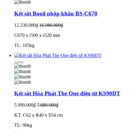
Két sắt Booil nhập khẩu BS-C670
12.230.000₫
16.980.000₫
C670 x r500 x s520 mm
TL: 105kg
Két sắt Hòa Phát The One điện tử KS90DT
5.999.000₫
7.680.000₫
KT: C62 x R40 x S54 cm
TL: 90kg