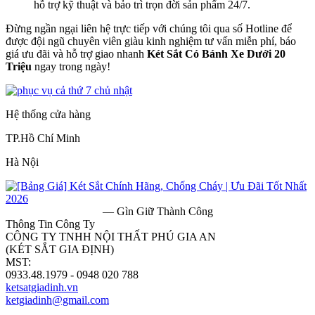
hỗ trợ kỹ thuật và bảo trì trọn đời sản phẩm 24/7.
Đừng ngần ngại liên hệ trực tiếp với chúng tôi qua số Hotline để
được đội ngũ chuyên viên giàu kinh nghiệm tư vấn miễn phí, báo
giá ưu đãi và hỗ trợ giao nhanh
Két Sắt Có Bánh Xe Dưới 20
Triệu
ngay trong ngày!
Hệ thống cửa hàng
TP.Hồ Chí Minh
Hà Nội
— Gìn Giữ Thành Công
Thông Tin Công Ty
CÔNG TY TNHH NỘI THẤT PHÚ GIA AN
(KÉT SẮT GIA ĐỊNH)
MST:
0313182157
0933.48.1979 - 0948 020 788
ketsatgiadinh.vn
ketgiadinh@gmail.com