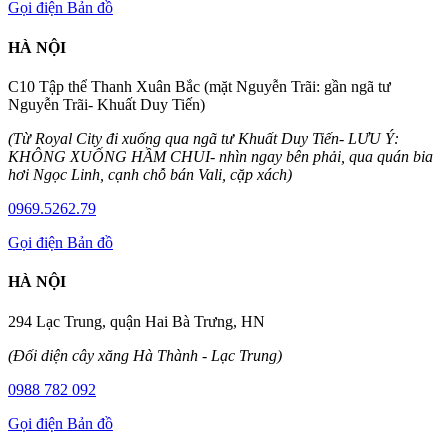
Gọi điện
Bản đồ
HÀ NỘI
C10 Tập thể Thanh Xuân Bắc (mặt Nguyễn Trãi: gần ngã tư
Nguyễn Trãi- Khuất Duy Tiến)
(Từ Royal City đi xuống qua ngã tư Khuất Duy Tiến- LƯU Ý:
KHÔNG XUỐNG HẦM CHUI- nhìn ngay bên phải, qua quán bia
hơi Ngọc Linh, cạnh chỗ bán Vali, cặp xách)
0969.5262.79
Gọi điện
Bản đồ
HÀ NỘI
294 Lạc Trung, quận Hai Bà Trưng, HN
(Đối diện cây xăng Hà Thành - Lạc Trung)
0988 782 092
Gọi điện
Bản đồ