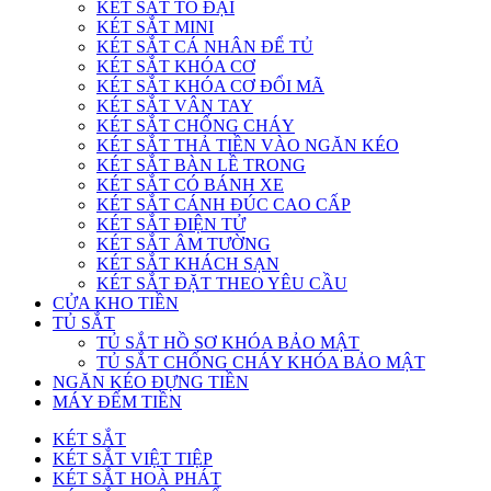
KÉT SẮT TO ĐẠI
KÉT SẮT MINI
KÉT SẮT CÁ NHÂN ĐỂ TỦ
KÉT SẮT KHÓA CƠ
KÉT SẮT KHÓA CƠ ĐỔI MÃ
KÉT SẮT VÂN TAY
KÉT SẮT CHỐNG CHÁY
KÉT SẮT THẢ TIỀN VÀO NGĂN KÉO
KÉT SẮT BÀN LỀ TRONG
KÉT SẮT CÓ BÁNH XE
KÉT SẮT CÁNH ĐÚC CAO CẤP
KÉT SẮT ĐIỆN TỬ
KÉT SẮT ÂM TƯỜNG
KÉT SẮT KHÁCH SẠN
KÉT SẮT ĐẶT THEO YÊU CẦU
CỬA KHO TIỀN
TỦ SẮT
TỦ SẮT HỒ SƠ KHÓA BẢO MẬT
TỦ SẮT CHỐNG CHÁY KHÓA BẢO MẬT
NGĂN KÉO ĐỰNG TIỀN
MÁY ĐẾM TIỀN
KÉT SẮT
KÉT SẮT VIỆT TIỆP
KÉT SẮT HOÀ PHÁT