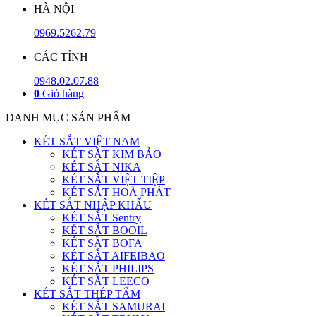
HÀ NỘI
0969.5262.79
CÁC TỈNH
0948.02.07.88
0
Giỏ hàng
DANH MỤC SẢN PHẨM
KÉT SẮT VIỆT NAM
KÉT SẮT KIM BẢO
KÉT SẮT NIKA
KÉT SẮT VIỆT TIỆP
KÉT SẮT HOÀ PHÁT
KÉT SẮT NHẬP KHẨU
KÉT SẮT Sentry
KÉT SẮT BOOIL
KÉT SẮT BOFA
KÉT SẮT AIFEIBAO
KÉT SẮT PHILIPS
KÉT SẮT LEECO
KÉT SẮT THÉP TẤM
KÉT SẮT SAMURAI