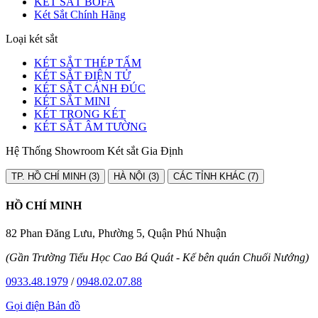
KÉT SẮT BOFA
Két Sắt Chính Hãng
Loại két sắt
KÉT SẮT THÉP TẤM
KÉT SẮT ĐIỆN TỬ
KÉT SẮT CÁNH ĐÚC
KÉT SẮT MINI
KÉT TRONG KÉT
KÉT SẮT ÂM TƯỜNG
Hệ Thống Showroom Két sắt Gia Định
TP. HỒ CHÍ MINH (3)
HÀ NỘI (3)
CÁC TỈNH KHÁC (7)
HỒ CHÍ MINH
82 Phan Đăng Lưu, Phường 5, Quận Phú Nhuận
(Gần Trường Tiểu Học Cao Bá Quát - Kế bên quán Chuối Nướng)
0933.48.1979
/
0948.02.07.88
Gọi điện
Bản đồ