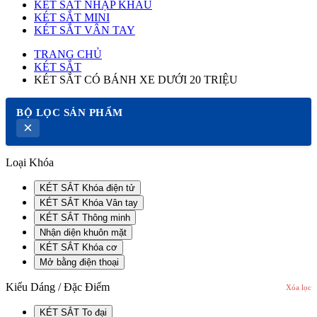
KÉT SẮT NHẬP KHẨU
KÉT SẮT MINI
KÉT SẮT VÂN TAY
TRANG CHỦ
KÉT SẮT
KÉT SẮT CÓ BÁNH XE DƯỚI 20 TRIỆU
BỘ LỌC SẢN PHẨM
×
Loại Khóa
KÉT SẮT Khóa điện tử
KÉT SẮT Khóa Vân tay
KÉT SẮT Thông minh
Nhận diện khuôn mặt
KÉT SẮT Khóa cơ
Mở bằng điện thoại
Kiểu Dáng / Đặc Điểm
Xóa lọc
KÉT SẮT To đại