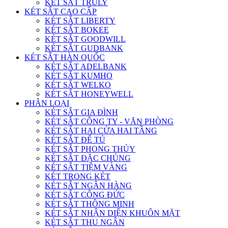
KÉT SẮT TRULY
KÉT SẮT CAO CẤP
KÉT SẮT LIBERTY
KÉT SẮT BOKEE
KÉT SẮT GOODWILL
KÉT SẮT GUDBANK
KÉT SẮT HÀN QUỐC
KÉT SẮT ADELBANK
KÉT SẮT KUMHO
KÉT SẮT WELKO
KÉT SẮT HONEYWELL
PHÂN LOẠI
KÉT SẮT GIA ĐÌNH
KÉT SẮT CÔNG TY - VĂN PHÒNG
KÉT SẮT HAI CỬA HAI TẦNG
KÉT SẮT ĐỂ TỦ
KÉT SẮT PHONG THỦY
KÉT SẮT ĐẶC CHỦNG
KÉT SẮT TIỆM VÀNG
KÉT TRONG KÉT
KÉT SẮT NGÂN HÀNG
KÉT SẮT CÔNG ĐỨC
KÉT SẮT THÔNG MINH
KÉT SẮT NHẬN DIỆN KHUÔN MẶT
KÉT SẮT THU NGÂN