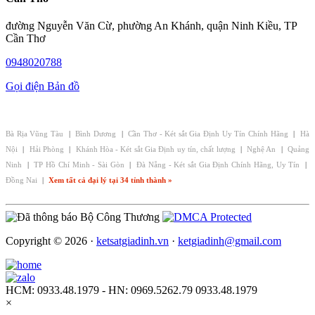
đường Nguyễn Văn Cừ, phường An Khánh, quận Ninh Kiều, TP
Cần Thơ
0948020788
Gọi điện
Bản đồ
CHI NHÁNH - ĐẠI LÝ KÉT SẮT GIA ĐỊNH:
Bà Rịa Vũng Tàu
|
Bình Dương
|
Cần Thơ - Két sắt Gia Định Uy Tín Chính Hãng
|
Hà
Nội
|
Hải Phòng
|
Khánh Hòa - Két sắt Gia Định uy tín, chất lượng
|
Nghệ An
|
Quảng
Ninh
|
TP Hồ Chí Minh - Sài Gòn
|
Đà Nẵng - Két sắt Gia Định Chính Hãng, Uy Tín
|
Đồng Nai
|
Xem tất cả đại lý tại 34 tỉnh thành »
Copyright © 2026 ·
ketsatgiadinh.vn
·
ketgiadinh@gmail.com
HCM: 0933.48.1979 - HN: 0969.5262.79
0933.48.1979
×