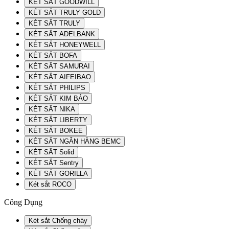
KÉT SẮT GOODWILL
KÉT SẮT TRULY GOLD
KÉT SẮT TRULY
KÉT SẮT ADELBANK
KÉT SẮT HONEYWELL
KÉT SẮT BOFA
KÉT SẮT SAMURAI
KÉT SẮT AIFEIBAO
KÉT SẮT PHILIPS
KÉT SẮT KIM BẢO
KÉT SẮT NIKA
KÉT SẮT LIBERTY
KÉT SẮT BOKEE
KÉT SẮT NGÂN HÀNG BEMC
KÉT SẮT Solid
KÉT SẮT Sentry
KÉT SẮT GORILLA
Két sắt ROCO
Công Dụng
Két sắt Chống cháy