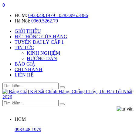
0
HCM:
0933.48.1979 - 0283.995.3386
Hà Nội:
0969.5262.79
GIỚI THIỆU
HỆ THỐNG CỬA HÀNG
TUYỂN ĐẠI LÝ CẤP 1
TIN TỨC
KINH NGHIỆM
HƯỚNG DẪN
BÁO GIÁ
CHI NHÁNH
LIÊN HỆ
HCM
0933.48.1979