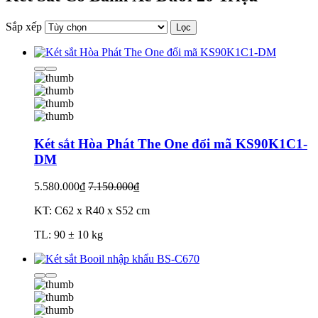
Sắp xếp
Lọc
Két sắt Hòa Phát The One đổi mã KS90K1C1-
DM
5.580.000₫
7.150.000₫
KT: C62 x R40 x S52 cm
TL: 90 ± 10 kg