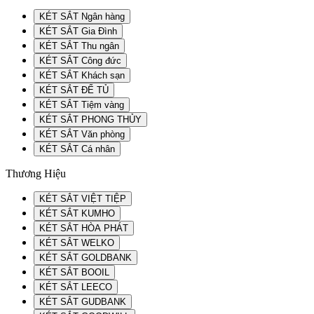
KÉT SẮT Ngân hàng
KÉT SẮT Gia Đình
KÉT SẮT Thu ngân
KÉT SẮT Công đức
KÉT SẮT Khách sạn
KÉT SẮT ĐỂ TỦ
KÉT SẮT Tiệm vàng
KÉT SẮT PHONG THỦY
KÉT SẮT Văn phòng
KÉT SẮT Cá nhân
Thương Hiệu
KÉT SẮT VIỆT TIỆP
KÉT SẮT KUMHO
KÉT SẮT HÒA PHÁT
KÉT SẮT WELKO
KÉT SẮT GOLDBANK
KÉT SẮT BOOIL
KÉT SẮT LEECO
KÉT SẮT GUDBANK