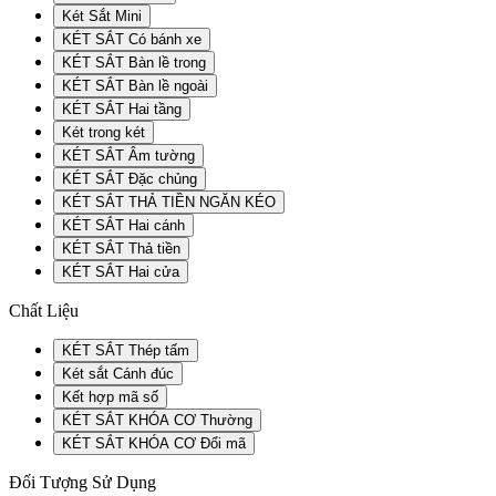
Két Sắt Mini
KÉT SẮT Có bánh xe
KÉT SẮT Bàn lề trong
KÉT SẮT Bàn lề ngoài
KÉT SẮT Hai tầng
Két trong két
KÉT SẮT Âm tường
KÉT SẮT Đặc chủng
KÉT SẮT THẢ TIỀN NGĂN KÉO
KÉT SẮT Hai cánh
KÉT SẮT Thả tiền
KÉT SẮT Hai cửa
Chất Liệu
KÉT SẮT Thép tấm
Két sắt Cánh đúc
Kết hợp mã số
KÉT SẮT KHÓA CƠ Thường
KÉT SẮT KHÓA CƠ Đổi mã
Đối Tượng Sử Dụng