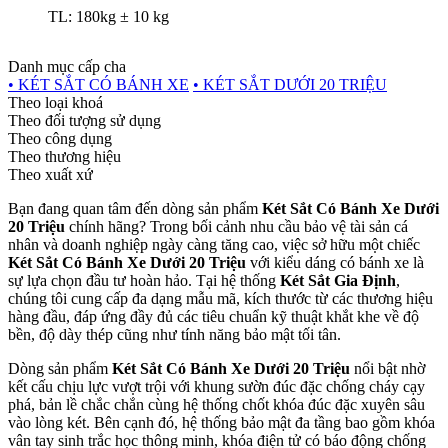
TL: 180kg ± 10 kg
Danh mục cấp cha
• KÉT SẮT CÓ BÁNH XE
• KÉT SẮT DƯỚI 20 TRIỆU
Theo loại khoá
Theo đối tượng sử dụng
Theo công dụng
Theo thương hiệu
Theo xuất xứ
Bạn đang quan tâm đến dòng sản phẩm
Két Sắt Có Bánh Xe Dưới
20 Triệu
chính hãng? Trong bối cảnh nhu cầu bảo vệ tài sản cá
nhân và doanh nghiệp ngày càng tăng cao, việc sở hữu một chiếc
Két Sắt Có Bánh Xe Dưới 20 Triệu
với kiểu dáng có bánh xe là
sự lựa chọn đầu tư hoàn hảo. Tại hệ thống
Két Sắt Gia Định
,
chúng tôi cung cấp đa dạng mẫu mã, kích thước từ các thương hiệu
hàng đầu, đáp ứng đầy đủ các tiêu chuẩn kỹ thuật khắt khe về độ
bền, độ dày thép cũng như tính năng bảo mật tối tân.
Dòng sản phẩm
Két Sắt Có Bánh Xe Dưới 20 Triệu
nổi bật nhờ
kết cấu chịu lực vượt trội với khung sườn đúc đặc chống cháy cạy
phá, bản lề chắc chắn cùng hệ thống chốt khóa đúc đặc xuyên sâu
vào lòng két. Bên cạnh đó, hệ thống bảo mật đa tầng bao gồm khóa
vân tay sinh trắc học thông minh, khóa điện tử có báo động chống