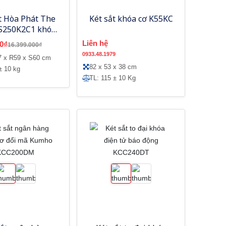
t Hòa Phát The
Két sắt khóa cơ K55KC
S250K2C1 khóa
cơ đổi mã
Liên hệ
0₫
16.399.000₫
0933.48.1979
7 x R59 x S60 cm
82 x 53 x 38 cm
± 10 kg
TL: 115 ± 10 Kg