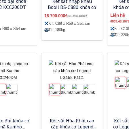
t to đại khóa
Két sắt nhập khẩu
Két 
tử KCC200DT
Booil BS-C880 khóa cơ
khóa c
K
Liên hệ
18.700.000₫
26.750.000₫
0933.48.197
KT: C88 x R59 x S51 cm
x R60 x S54 cm
KT: C10
TL: 180kg
TL: 220
to đại khóa cơ
Két sắt Hòa Phát cao
Két sắ
 mã Kumho
cấp khóa cơ Legend
cơ Leg