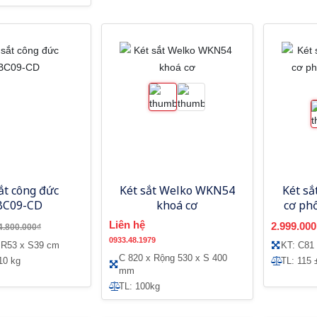
ắt công đức
Két sắt Welko WKN54
Két sắ
BC09-CD
khoá cơ
cơ ph
Liên hệ
2.999.000
4.800.000₫
0933.48.1979
 R53 x S39 cm
KT: C81
C 820 x Rộng 530 x S 400
10 kg
TL: 115 
mm
TL: 100kg