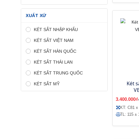
XUẤT XỨ
KÉT SẮT NHẬP KHẨU
KÉT SẮT VIỆT NAM
KÉT SẮT HÀN QUỐC
KÉT SẮT THÁI LAN
KÉT SẮT TRUNG QUỐC
Két s
KÉT SẮT MỸ
V
3.400.000₫
KT: C81 x
TL: 115 ± 