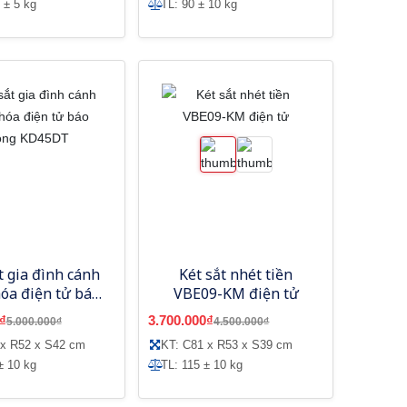
 ± 5 kg
TL: 90 ± 10 kg
t gia đình cánh
Két sắt nhét tiền
óa điện tử báo
VBE09-KM điện tử
ng KD45DT
₫
3.700.000₫
5.000.000₫
4.500.000₫
 x R52 x S42 cm
KT: C81 x R53 x S39 cm
± 10 kg
TL: 115 ± 10 kg