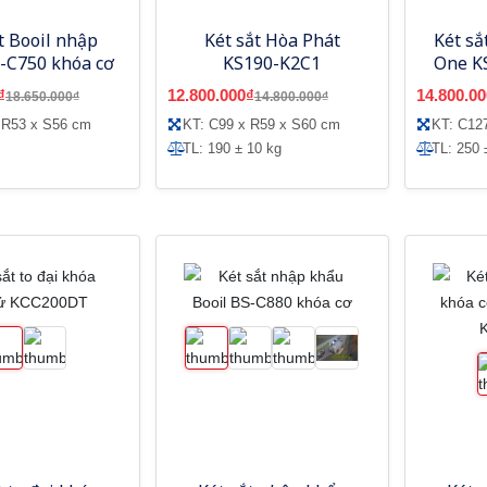
t Booil nhập
Két sắt Hòa Phát
Két sắ
-C750 khóa cơ
KS190-K2C1
One K
₫
12.800.000₫
14.800.00
18.650.000₫
14.800.000₫
 R53 x S56 cm
KT: C99 x R59 x S60 cm
KT: C12
TL: 190 ± 10 kg
TL: 250 