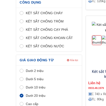
TL: 120kg
CÔNG DỤNG
KÉT SẮT CHỐNG CHÁY
KÉT SẮT CHỐNG TRỘM
KÉT SẮT CHỐNG CẠY PHÁ
KÉT SẮT CHỐNG KHOAN CẮT
KÉT SẮT CHỐNG NƯỚC
GIÁ GIAO ĐỘNG TỪ
Xóa lọc
Dưới 2 triệu
Két sắt
Dưới 5 triệu
Liên hệ
Dưới 10 triệu
0933.48.1979
C 740 x R
Dưới 20 triệu
TL: 80kg
Cao cấp