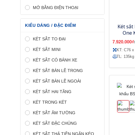
MỞ BẰNG ĐIỆN THOẠI
KIỂU DÁNG / ĐẶC ĐIỂM
Két sắt
One 
KÉT SẮT TO ĐẠI
7.920.000₫
KÉT SẮT MINI
KT: C76 x
TL: 135kg
KÉT SẮT CÓ BÁNH XE
KÉT SẮT BÀN LỀ TRONG
KÉT SẮT BÀN LỀ NGOÀI
KÉT SẮT HAI TẦNG
KÉT TRONG KÉT
KÉT SẮT ÂM TƯỜNG
KÉT SẮT ĐẶC CHỦNG
KÉT SẮT THẢ TIỀN NGĂN KÉO