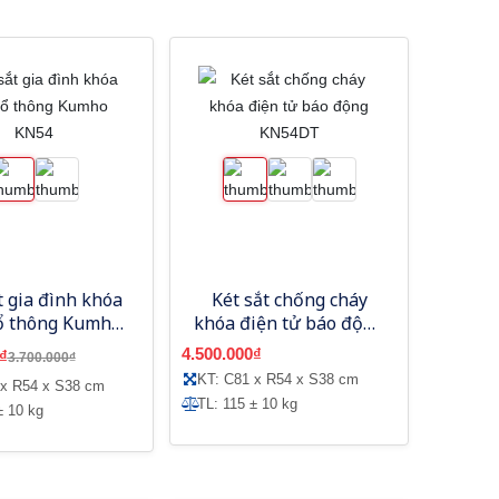
t gia đình khóa
Két sắt chống cháy
ổ thông Kumho
khóa điện tử báo động
KN54
KN54DT
4.500.000₫
₫
3.700.000₫
KT: C81 x R54 x S38 cm
 x R54 x S38 cm
TL: 115 ± 10 kg
± 10 kg