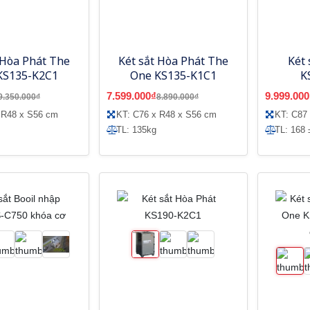
 Hòa Phát The
Két sắt Hòa Phát The
Két 
KS135-K2C1
One KS135-K1C1
K
7.599.000₫
9.999.000
9.350.000₫
8.890.000₫
 R48 x S56 cm
KT: C76 x R48 x S56 cm
KT: C87
TL: 135kg
TL: 168 