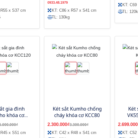
0933.48.1979
KT: C69
 R55 x S37 cm
KT: C86 x R57 x S41 cm
TL: 120
G
TL: 130kg
ắt gia đình
Két sắt Kumho chống
Két 
o khóa cơ
cháy khóa cơ KCC80
VK5
KCC120
2.300.000₫
2.699.000
6.000.000₫
3.300.000₫
 R45 x S51 cm
KT: C42 x R48 x S41 cm
KT: C52