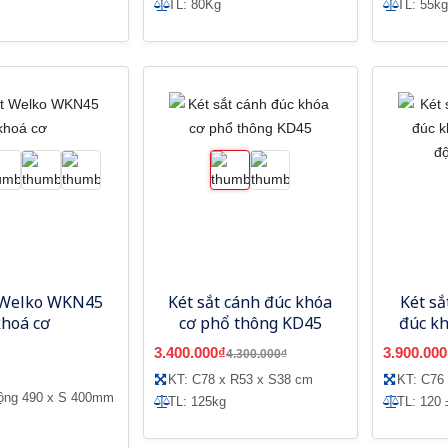
TL: 80Kg
TL: 55kg
 Welko WKN45
Két sắt cánh đúc khóa
Két sắ
khoá cơ
cơ phổ thông KD45
đúc kh
độ
3.400.000₫
3.900.000
4.300.000₫
KT: C78 x R53 x S38 cm
KT: C76
ộng 490 x S 400mm
TL: 125kg
TL: 120 