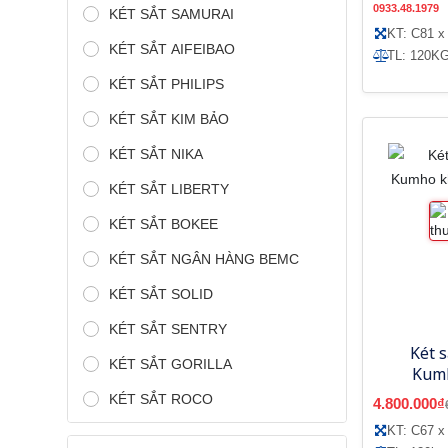
0933.48.1979
KÉT SẮT SAMURAI
KT: C81 x
KÉT SẮT AIFEIBAO
TL: 120K
KÉT SẮT PHILIPS
KÉT SẮT KIM BẢO
KÉT SẮT NIKA
KÉT SẮT LIBERTY
KÉT SẮT BOKEE
KÉT SẮT NGÂN HÀNG BEMC
KÉT SẮT SOLID
KÉT SẮT SENTRY
Két s
KÉT SẮT GORILLA
Kumh
KÉT SẮT ROCO
4.800.000₫
KT: C67 x