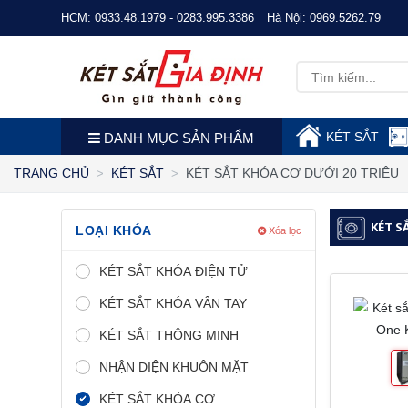
HCM:
0933.48.1979 - 0283.995.3386
Hà Nội:
0969.5262.79
KÉT SẮT
DANH MỤC SẢN PHẨM
KÉT SẮT KHÓA CƠ DƯỚI 20 TRIỆU
TRANG CHỦ
KÉT SẮT
KÉT S
LOẠI KHÓA
Xóa lọc
KÉT SẮT KHÓA ĐIỆN TỬ
KÉT SẮT KHÓA VÂN TAY
KÉT SẮT THÔNG MINH
NHẬN DIỆN KHUÔN MẶT
KÉT SẮT KHÓA CƠ