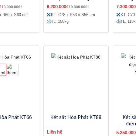
CC240DM
LG158-K1C1
₫
9.200.000₫
7.300.000
13.000.000₫
10.800.000₫
x R60 x S60 cm
KT: C78 x R53 x S56 cm
KT: C70
TL: 158kg
TL: 118k
 Hòa Phát KT66
Két sắt Hòa Phát KT88
Két s
điện
Liên hệ
5.250.000