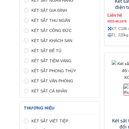
KÉT SẮT NGÂN HÀNG
Két sắ
điện 
KÉT SẮT GIA ĐÌNH
Liên hệ
KÉT SẮT THU NGÂN
0933.48.1979
KT: C106 
KÉT SẮT CÔNG ĐỨC
TL: 220kg
KÉT SẮT KHÁCH SẠN
KÉT SẮT ĐỂ TỦ
KÉT SẮT TIỆM VÀNG
KÉT SẮT PHONG THỦY
KÉT SẮT VĂN PHÒNG
KÉT SẮT CÁ NHÂN
THƯƠNG HIỆU
Két sắt 
KÉT SẮT VIỆT TIỆP
đổi