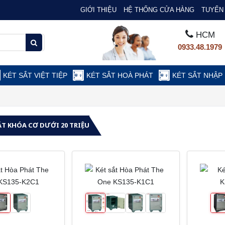
GIỚI THIỆU
HỆ THỐNG CỬA HÀNG
TUYỂN 
HCM
0933.48.1979
KÉT SẮT VIỆT TIỆP
KÉT SẮT HOÀ PHÁT
KÉT SẮT NHẬP
ẮT KHÓA CƠ DƯỚI 20 TRIỆU