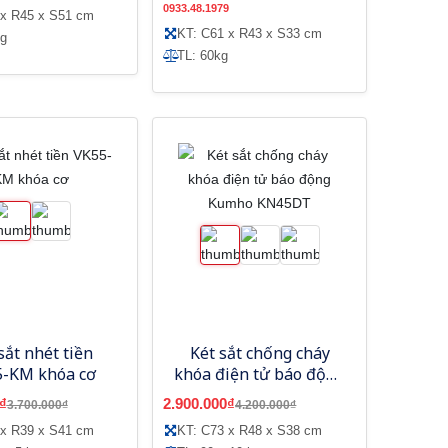
0933.48.1979
 x R45 x S51 cm
KT: C61 x R43 x S33 cm
kg
TL: 60kg
sắt nhét tiền
Két sắt chống cháy
5-KM khóa cơ
khóa điện tử báo động
Kumho KN45DT
₫
2.900.000₫
3.700.000₫
4.200.000₫
 x R39 x S41 cm
KT: C73 x R48 x S38 cm