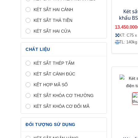
KÉT SẮT HAI CÁNH
Két sắ
khẩu BS
KÉT SẮT THẢ TIỀN
13.450.000
KÉT SẮT HAI CỬA
KT: C75 x
TL: 140kg
CHẤT LIỆU
KÉT SẮT THÉP TẤM
KÉT SẮT CÁNH ĐÚC
KẾT HỢP MÃ SỐ
KÉT SẮT KHÓA CƠ THƯỜNG
KÉT SẮT KHÓA CƠ ĐỔI MÃ
ĐỐI TƯỢNG SỬ DỤNG