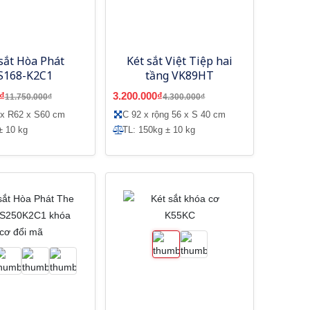
sắt Hòa Phát
Két sắt Việt Tiệp hai
S168-K2C1
tầng VK89HT
₫
3.200.000₫
11.750.000₫
4.300.000₫
 x R62 x S60 cm
C 92 x rộng 56 x S 40 cm
± 10 kg
TL: 150kg ± 10 kg