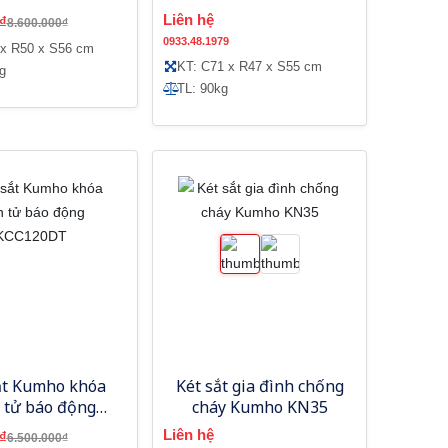
Liên hệ
₫
8.600.000₫
0933.48.1979
 x R50 x S56 cm
KT: C71 x R47 x S55 cm
g
TL: 90kg
ắt Kumho khóa
Két sắt gia đình chống
 tử báo động
cháy Kumho KN35
KCC120DT
Liên hệ
₫
6.500.000₫