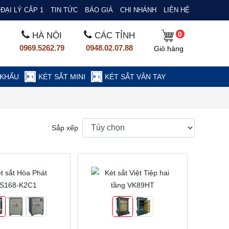
ĐẠI LÝ CẤP 1
TIN TỨC
BÁO GIÁ
CHI NHÁNH
LIÊN HỆ
0
HÀ NỘI
CÁC TỈNH
0969.5262.79
0948.02.07.88
Giỏ hàng
 KHẨU
KÉT SẮT MINI
KÉT SẮT VÂN TAY
Sắp xếp