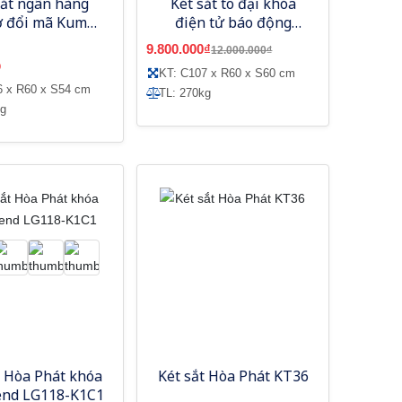
sắt ngân hàng
Két sắt to đại khóa
ơ đổi mã Kumho
điện tử báo động
CC200DM
KCC240DT
9.800.000₫
12.000.000₫
9
KT: C107 x R60 x S60 cm
6 x R60 x S54 cm
TL: 270kg
kg
t Hòa Phát khóa
Két sắt Hòa Phát KT36
end LG118-K1C1