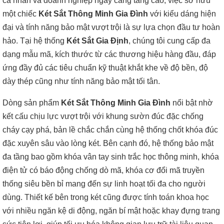
cá nhân và doanh nghiệp ngày càng tăng cao, việc sở hữu
một chiếc
Két Sắt Thông Minh Gia Đình
với kiểu dáng hiện
đại và tính năng bảo mật vượt trội là sự lựa chọn đầu tư hoàn
hảo. Tại hệ thống
Két Sắt Gia Định
, chúng tôi cung cấp đa
dạng mẫu mã, kích thước từ các thương hiệu hàng đầu, đáp
ứng đầy đủ các tiêu chuẩn kỹ thuật khắt khe về độ bền, độ
dày thép cũng như tính năng bảo mật tối tân.
Dòng sản phẩm
Két Sắt Thông Minh Gia Đình
nổi bật nhờ
kết cấu chịu lực vượt trội với khung sườn đúc đặc chống
cháy cạy phá, bản lề chắc chắn cùng hệ thống chốt khóa đúc
đặc xuyên sâu vào lòng két. Bên cạnh đó, hệ thống bảo mật
đa tầng bao gồm khóa vân tay sinh trắc học thông minh, khóa
điện tử có báo động chống dò mã, khóa cơ đổi mã truyền
thống siêu bền bỉ mang đến sự linh hoạt tối đa cho người
dùng. Thiết kế bên trong két cũng được tính toán khoa học
với nhiều ngăn kệ di động, ngăn bí mật hoặc khay đựng trang