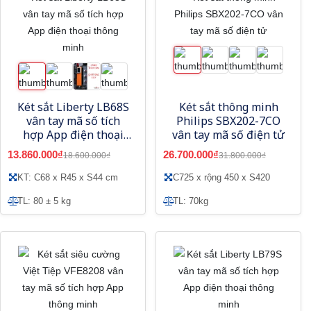
Két sắt Liberty LB68S
Két sắt thông minh
vân tay mã số tích
Philips SBX202-7CO
hợp App điện thoại
vân tay mã số điện tử
thông minh
13.860.000₫
26.700.000₫
18.600.000₫
31.800.000₫
KT: C68 x R45 x S44 cm
C725 x rộng 450 x S420
TL: 80 ± 5 kg
TL: 70kg