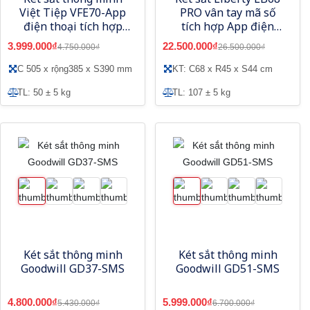
Việt Tiệp VFE70-App
PRO vân tay mã số
điện thoại tích hợp
tích hợp App điện
vân tay mã số
thoại thông minh
3.999.000₫
22.500.000₫
4.750.000₫
26.500.000₫
C 505 x rộng385 x S390 mm
KT: C68 x R45 x S44 cm
TL: 50 ± 5 kg
TL: 107 ± 5 kg
Két sắt thông minh
Két sắt thông minh
Goodwill GD37-SMS
Goodwill GD51-SMS
4.800.000₫
5.999.000₫
5.430.000₫
6.700.000₫