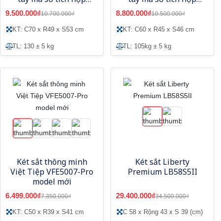
app điện thoại
app điện thoại
9.500.000₫
8.800.000₫
10.700.000₫
10.500.000₫
KT: C70 x R49 x S53 cm
KT: C60 x R45 x S46 cm
TL: 130 ± 5 kg
TL: 105kg ± 5 kg
Két sắt thông minh
Két sắt Liberty
Việt Tiệp VFE5007-Pro
Premium LB58S5II
model mới
6.499.000₫
29.400.000₫
7.350.000₫
34.500.000₫
KT: C50 x R39 x S41 cm
C 58 x Rộng 43 x S 39 (cm)