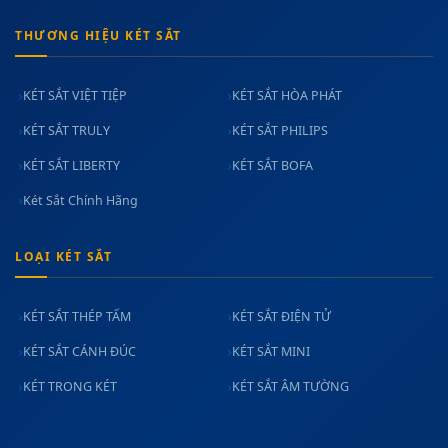
THƯƠNG HIỆU KÉT SẮT
KÉT SẮT VIỆT TIỆP
KÉT SẮT HÒA PHÁT
KÉT SẮT TRULY
KÉT SẮT PHILIPS
KÉT SẮT LIBERTY
KÉT SẮT BOFA
Két Sắt Chính Hãng
LOẠI KÉT SẮT
KÉT SẮT THÉP TẤM
KÉT SẮT ĐIỆN TỬ
KÉT SẮT CÁNH ĐÚC
KÉT SẮT MINI
KÉT TRONG KÉT
KÉT SẮT ÂM TƯỜNG