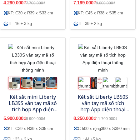
4.290.000₫
7.199.000₫
7.700.000₫
9.000.000₫
KT: C30 x R39 x S33 cm
KT: C45 x R38 x S35 cm
TL: 16 ± 3 kg
TL: 39 ± 2 kg
Két sắt mini Liberty
Két sắt Liberty LB50S
LB39S vân tay mã số
vân tay mã số tích
tích hợp App điện
hợp App điện thoại
thoại thông minh
thông minh
5.900.000₫
8.250.000₫
8.900.000₫
11.700.000₫
KT: C39 x R39 x S35 cm
C 500 x rộng390 x S380 mm
TL: 23 ± 2 kg
TL: 44 ±5 kg