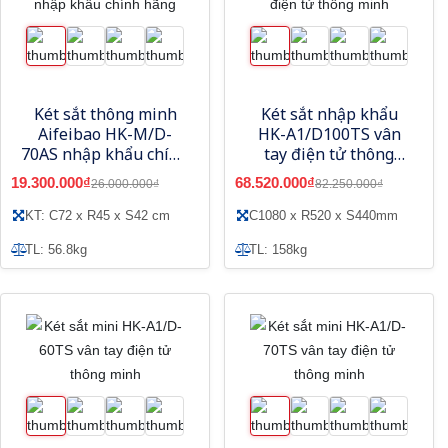
Két sắt thông minh
Két sắt nhập khẩu
Aifeibao HK-M/D-
HK-A1/D100TS vân
70AS nhập khẩu chính
tay điện tử thông
hãng
minh
19.300.000₫
68.520.000₫
26.000.000₫
82.250.000₫
KT: C72 x R45 x S42 cm
C1080 x R520 x S440mm
TL: 56.8kg
TL: 158kg