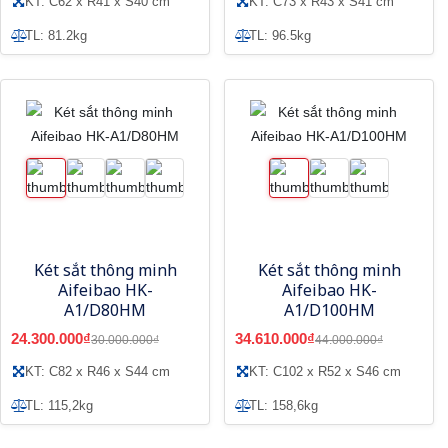
KT: C62 x R41 x S40 cm
KT: C73 x R43 x S41 cm
TL: 81.2kg
TL: 96.5kg
Két sắt thông minh
Két sắt thông minh
Aifeibao HK-
Aifeibao HK-
A1/D80HM
A1/D100HM
24.300.000₫
34.610.000₫
30.000.000₫
44.000.000₫
KT: C82 x R46 x S44 cm
KT: C102 x R52 x S46 cm
TL: 115,2kg
TL: 158,6kg