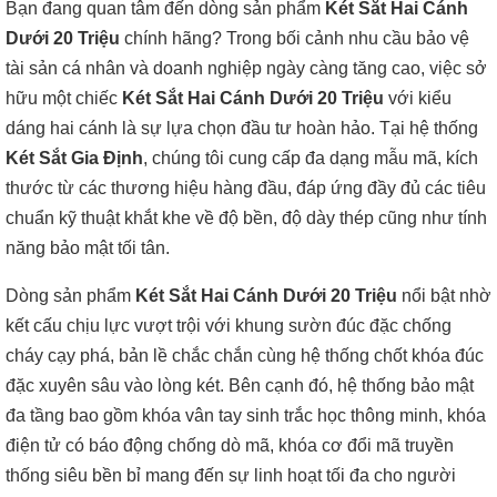
Bạn đang quan tâm đến dòng sản phẩm
Két Sắt Hai Cánh
Dưới 20 Triệu
chính hãng? Trong bối cảnh nhu cầu bảo vệ
tài sản cá nhân và doanh nghiệp ngày càng tăng cao, việc sở
hữu một chiếc
Két Sắt Hai Cánh Dưới 20 Triệu
với kiểu
dáng hai cánh là sự lựa chọn đầu tư hoàn hảo. Tại hệ thống
Két Sắt Gia Định
, chúng tôi cung cấp đa dạng mẫu mã, kích
thước từ các thương hiệu hàng đầu, đáp ứng đầy đủ các tiêu
chuẩn kỹ thuật khắt khe về độ bền, độ dày thép cũng như tính
năng bảo mật tối tân.
Dòng sản phẩm
Két Sắt Hai Cánh Dưới 20 Triệu
nổi bật nhờ
kết cấu chịu lực vượt trội với khung sườn đúc đặc chống
cháy cạy phá, bản lề chắc chắn cùng hệ thống chốt khóa đúc
đặc xuyên sâu vào lòng két. Bên cạnh đó, hệ thống bảo mật
đa tầng bao gồm khóa vân tay sinh trắc học thông minh, khóa
điện tử có báo động chống dò mã, khóa cơ đổi mã truyền
thống siêu bền bỉ mang đến sự linh hoạt tối đa cho người