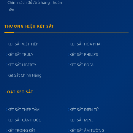
Chính sách đổi/trả hàng - hoàn
tiền
THƯƠNG HIỆU KÉT SẮT
KÉT SẮT VIỆT TIỆP
KÉT SẮT HÒA PHÁT
KÉT SẮT TRULY
KÉT SẮT PHILIPS
KÉT SẮT LIBERTY
KÉT SẮT BOFA
Két Sắt Chính Hãng
LOẠI KÉT SẮT
KÉT SẮT THÉP TẤM
KÉT SẮT ĐIỆN TỬ
KÉT SẮT CÁNH ĐÚC
KÉT SẮT MINI
KÉT TRONG KÉT
KÉT SẮT ÂM TƯỜNG