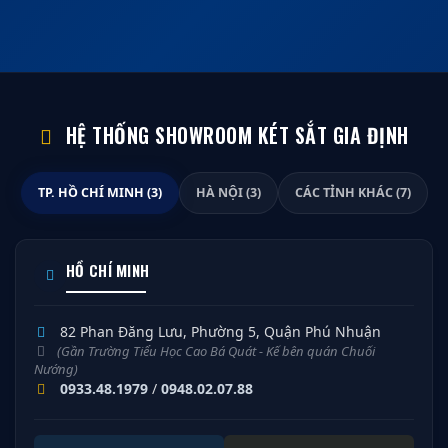
HỆ THỐNG SHOWROOM KÉT SẮT GIA ĐỊNH
TP. HỒ CHÍ MINH (3)
HÀ NỘI (3)
CÁC TỈNH KHÁC (7)
HỒ CHÍ MINH
82 Phan Đăng Lưu, Phường 5, Quận Phú Nhuận
(Gần Trường Tiểu Học Cao Bá Quát - Kế bên quán Chuối
Nướng)
0933.48.1979
/
0948.02.07.88