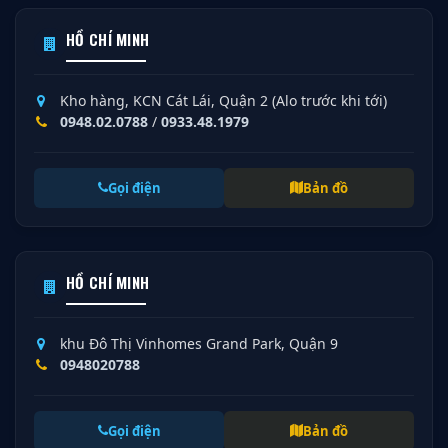
HỒ CHÍ MINH
Kho hàng, KCN Cát Lái, Quận 2 (Alo trước khi tới)
0948.02.0788
/
0933.48.1979
Gọi điện
Bản đồ
HỒ CHÍ MINH
khu Đô Thị Vinhomes Grand Park, Quận 9
0948020788
Gọi điện
Bản đồ