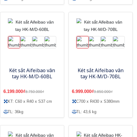
Két sắt Aifeibao vân
Két sắt Aifeibao vân
tay HK-M/D-60BL
tay HK-M/D-70BL
6.199.000₫
6.999.000₫
8.750.000₫
9.850.000₫
KT: C60 x R40 x S37 cm
C700 x R430 x S380mm
TL: 36kg
TL: 43,6 kg