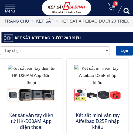
0
KÉT SẮT AIFEIBAO DƯỚI 20 TRIỆU
TRANG CHỦ
KÉT SẮT
KÉT SẮT AIFEIBAO DƯỚI 20 TRIỆU
Lọc
Két sắt vân tay điện
Két sắt mini vân tay
tử HK-D30AM App
Aifeibao D25F nhập
điện thoại
khẩu