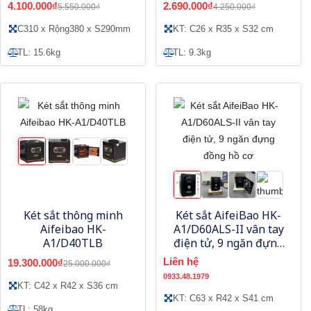
4.100.000₫
2.690.000₫
5.550.000₫
4.250.000₫
C310 x Rộng380 x S290mm
KT: C26 x R35 x S32 cm
TL: 15.6kg
TL: 9.3kg
Két sắt thông minh
Két sắt AifeiBao HK-
Aifeibao HK-
A1/D60ALS-II vân tay
A1/D40TLB
điện tử, 9 ngăn đựng
đồng hồ cơ
Liên hệ
19.300.000₫
25.000.000₫
0933.48.1979
KT: C42 x R42 x S36 cm
KT: C63 x R42 x S41 cm
TL: 58kg