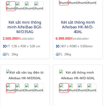
Két sắt mini thông
Két sắt thông minh
minh AifeiBao BGX-
Aifeibao HK-M/D-
M/D35AG
40AL
3.500.000₫
6.999.000₫
5.200.000₫
10.000.000₫
KT: C35 x R30 x S28 cm
C407 x R380 x S355mm
TL: 15kg
TL: 26kg