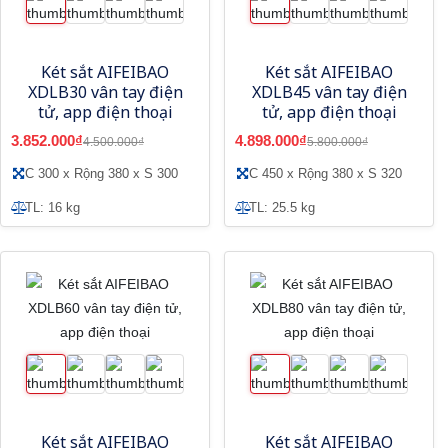
Két sắt AIFEIBAO
Két sắt AIFEIBAO
XDLB30 vân tay điện
XDLB45 vân tay điện
tử, app điện thoại
tử, app điện thoại
3.852.000₫
4.898.000₫
4.500.000₫
5.800.000₫
C 300 x Rộng 380 x S 300
C 450 x Rộng 380 x S 320
TL: 16 kg
TL: 25.5 kg
Két sắt AIFEIBAO
Két sắt AIFEIBAO