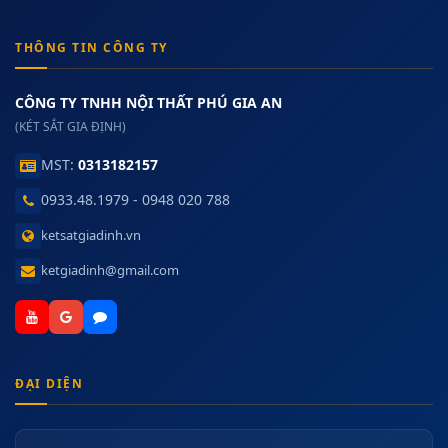
THÔNG TIN CÔNG TY
CÔNG TY TNHH NỘI THẤT PHÚ GIA AN
(KÉT SẮT GIA ĐỊNH)
MST:
0313182157
0933.48.1979 - 0948 020 788
ketsatgiadinh.vn
ketgiadinh@gmail.com
ĐẠI DIỆN