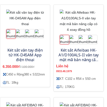
Két sắt vân tay điện
Két sắt Aifeibao HK-
tử HK-D45AM App
A1/D100ALS-II vân tay
điện thoại
mật mã bản nâng cấp
có 4 xoay đồng hồ
Liên hệ
6.350.000₫
7.100.000₫
0933.48.1979
C450 x Rộng380 x S322mm
KT: C102 x R54 x S50 cm
TL: 18kg
TL: 170KG