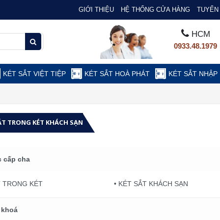
GIỚI THIỆU
HỆ THỐNG CỬA HÀNG
TUYỂN 
HCM
0933.48.1979
KÉT SẮT VIỆT TIỆP
KÉT SẮT HOÀ PHÁT
KÉT SẮT NHẬP
ẮT TRONG KÉT KHÁCH SẠN
 cấp cha
T TRONG KÉT
• KÉT SẮT KHÁCH SẠN
 khoá