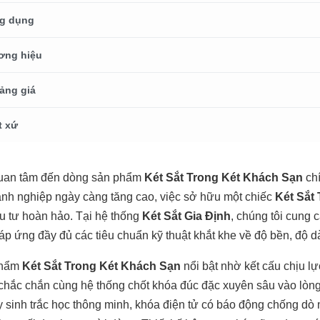
g dụng
ơng hiệu
ảng giá
t xứ
uan tâm đến dòng sản phẩm
Két Sắt Trong Két Khách Sạn
chí
nh nghiệp ngày càng tăng cao, việc sở hữu một chiếc
Két Sắt
u tư hoàn hảo. Tại hệ thống
Két Sắt Gia Định
, chúng tôi cung
áp ứng đầy đủ các tiêu chuẩn kỹ thuật khắt khe về độ bền, độ dà
phẩm
Két Sắt Trong Két Khách Sạn
nổi bật nhờ kết cấu chịu l
 chắc chắn cùng hệ thống chốt khóa đúc đặc xuyên sâu vào lòn
y sinh trắc học thông minh, khóa điện tử có báo động chống dò