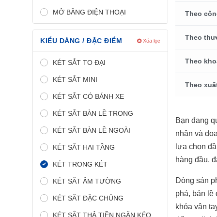
MỞ BẰNG ĐIỆN THOẠI
Theo côn
Theo thư
KIỂU DÁNG / ĐẶC ĐIỂM
Xóa lọc
Theo kho
KÉT SẮT TO ĐẠI
KÉT SẮT MINI
Theo xuấ
KÉT SẮT CÓ BÁNH XE
KÉT SẮT BÀN LỀ TRONG
Bạn đang q
KÉT SẮT BÀN LỀ NGOÀI
nhân và doa
lựa chọn đầ
KÉT SẮT HAI TẦNG
hàng đầu, đ
KÉT TRONG KÉT
Dòng sản 
KÉT SẮT ÂM TƯỜNG
phá, bản lề
KÉT SẮT ĐẶC CHỦNG
khóa vân ta
KÉT SẮT THẢ TIỀN NGĂN KÉO