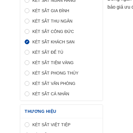
KÉT SẮT NGÂN HÀNG
báo giá ưu 
KÉT SẮT GIA ĐÌNH
KÉT SẮT THU NGÂN
KÉT SẮT CÔNG ĐỨC
KÉT SẮT KHÁCH SẠN
KÉT SẮT ĐỂ TỦ
KÉT SẮT TIỆM VÀNG
KÉT SẮT PHONG THỦY
KÉT SẮT VĂN PHÒNG
KÉT SẮT CÁ NHÂN
THƯƠNG HIỆU
KÉT SẮT VIỆT TIỆP