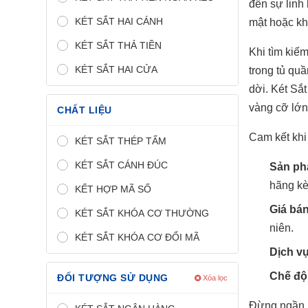
đến sự linh 
KÉT SẮT HAI CÁNH
mật hoặc kha
KÉT SẮT THẢ TIỀN
Khi tìm kiế
KÉT SẮT HAI CỬA
trong tủ qu
dời. Két Sắt
vàng cỡ lớn
CHẤT LIỆU
Cam kết khi
KÉT SẮT THÉP TẤM
KÉT SẮT CÁNH ĐÚC
Sản ph
hãng kè
KẾT HỢP MÃ SỐ
Giá bán
KÉT SẮT KHÓA CƠ THƯỜNG
niên.
KÉT SẮT KHÓA CƠ ĐỔI MÃ
Dịch v
Chế độ 
ĐỐI TƯỢNG SỬ DỤNG
Xóa lọc
Đừng ngần n