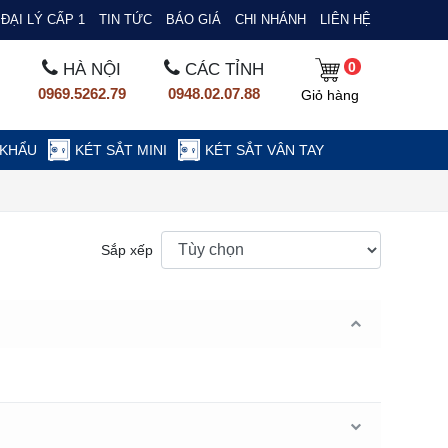
ĐẠI LÝ CẤP 1
TIN TỨC
BÁO GIÁ
CHI NHÁNH
LIÊN HỆ
0
HÀ NỘI
CÁC TỈNH
0969.5262.79
0948.02.07.88
Giỏ hàng
 KHẨU
KÉT SẮT MINI
KÉT SẮT VÂN TAY
Sắp xếp