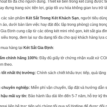
hoạt tối đa cho người dùng. Thiết kế bên trong két cũng được t
y đựng trang sức tiện lợi, giúp tối ưu hóa không gian lưu trữ tài
m các sản phẩm
Két Sắt Trong Két Khách Sạn
, người tiêu dùn
ần áo, dưới bàn làm việc hay đặt độc lập trong phòng) cùng trọ
 Gia Định cung cấp từ các dòng két mini nhỏ gọn, két sắt gia đ
 siêu trọng, đem lại sự đa dạng tối đa cho quý khách hàng lựa 
 mua hàng tại
Két Sắt Gia Định
:
ẩm chính hãng 100%:
Đầy đủ giấy tờ chứng nhận xuất xứ CO/
m theo.
 tốt nhất thị trường:
Chính sách chiết khấu trực tiếp, quà tặn
ụ chuyên nghiệp:
Miễn phí vận chuyển, lắp đặt và hướng dẫn s
hậu mãi uy tín:
Bảo hành lâu dài lên đến 5-7 năm, hỗ trợ kỹ thu
gại liên hệ trực tiếp với chúng tôi qua số Hotline để được đội