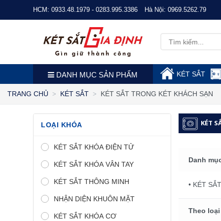
HCM:
0933.48.1979 - 0283.995.3386
Hà Nội:
0969.5262.79
KÉT SẮT
DANH MỤC SẢN PHẨM
KÉT SẮT TRONG KÉT KHÁCH SẠN
TRANG CHỦ
KÉT SẮT
KÉT S
LOẠI KHÓA
KÉT SẮT KHÓA ĐIỆN TỬ
Danh mục
KÉT SẮT KHÓA VÂN TAY
KÉT SẮT THÔNG MINH
• KÉT SẮ
NHẬN DIỆN KHUÔN MẶT
Theo loại
KÉT SẮT KHÓA CƠ