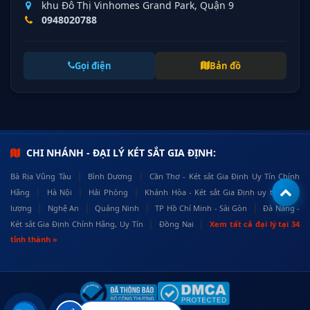
khu Đô Thị Vinhomes Grand Park, Quận 9
0948020788
Gọi điện
Bản đồ
CHI NHÁNH - ĐẠI LÝ KÉT SẮT GIA ĐỊNH:
|
|
Bà Rịa Vũng Tàu
Bình Dương
Cần Thơ - Két sắt Gia Định Uy Tín Chính
|
|
|
Hãng
Hà Nội
Hải Phòng
Khánh Hòa - Két sắt Gia Định uy tín, chất
|
|
|
|
lượng
Nghệ An
Quảng Ninh
TP Hồ Chí Minh - Sài Gòn
Đà Nẵng -
|
|
Két sắt Gia Định Chính Hãng, Uy Tín
Đồng Nai
Xem tất cả đại lý tại 34
tỉnh thành »