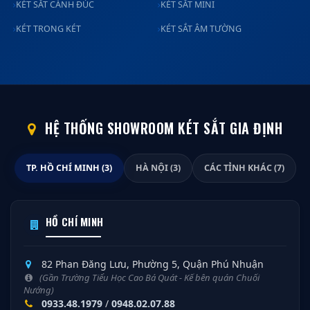
KÉT SẮT CÁNH ĐÚC
KÉT SẮT MINI
KÉT TRONG KÉT
KÉT SẮT ÂM TƯỜNG
HỆ THỐNG SHOWROOM KÉT SẮT GIA ĐỊNH
TP. HỒ CHÍ MINH (3)
HÀ NỘI (3)
CÁC TỈNH KHÁC (7)
HỒ CHÍ MINH
82 Phan Đăng Lưu, Phường 5, Quận Phú Nhuận
(Gần Trường Tiểu Học Cao Bá Quát - Kế bên quán Chuối
Nướng)
0933.48.1979
/
0948.02.07.88