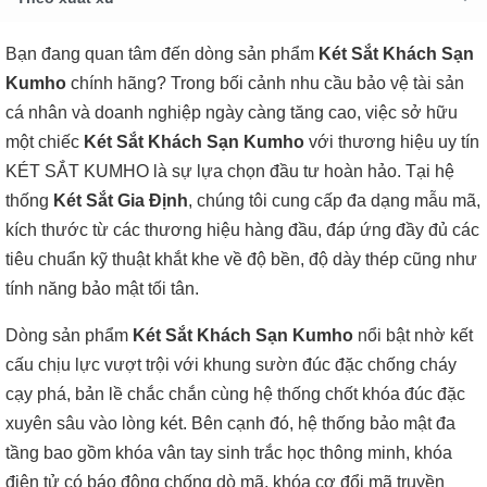
Bạn đang quan tâm đến dòng sản phẩm
Két Sắt Khách Sạn
Kumho
chính hãng? Trong bối cảnh nhu cầu bảo vệ tài sản
cá nhân và doanh nghiệp ngày càng tăng cao, việc sở hữu
một chiếc
Két Sắt Khách Sạn Kumho
với thương hiệu uy tín
KÉT SẮT KUMHO là sự lựa chọn đầu tư hoàn hảo. Tại hệ
thống
Két Sắt Gia Định
, chúng tôi cung cấp đa dạng mẫu mã,
kích thước từ các thương hiệu hàng đầu, đáp ứng đầy đủ các
tiêu chuẩn kỹ thuật khắt khe về độ bền, độ dày thép cũng như
tính năng bảo mật tối tân.
Dòng sản phẩm
Két Sắt Khách Sạn Kumho
nổi bật nhờ kết
cấu chịu lực vượt trội với khung sườn đúc đặc chống cháy
cạy phá, bản lề chắc chắn cùng hệ thống chốt khóa đúc đặc
xuyên sâu vào lòng két. Bên cạnh đó, hệ thống bảo mật đa
tầng bao gồm khóa vân tay sinh trắc học thông minh, khóa
điện tử có báo động chống dò mã, khóa cơ đổi mã truyền