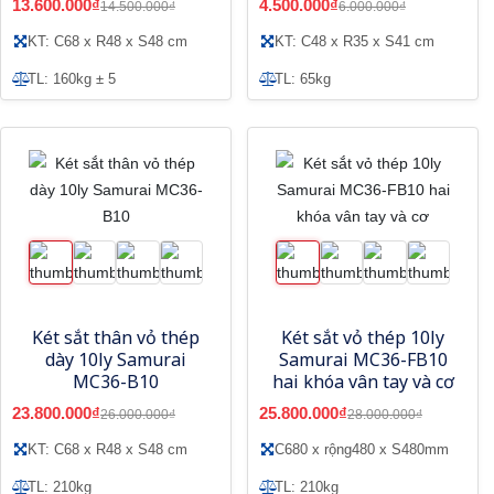
13.600.000₫
4.500.000₫
14.500.000₫
6.000.000₫
KT: C68 x R48 x S48 cm
KT: C48 x R35 x S41 cm
TL: 160kg ± 5
TL: 65kg
Két sắt thân vỏ thép
Két sắt vỏ thép 10ly
dày 10ly Samurai
Samurai MC36-FB10
MC36-B10
hai khóa vân tay và cơ
23.800.000₫
25.800.000₫
26.000.000₫
28.000.000₫
KT: C68 x R48 x S48 cm
C680 x rộng480 x S480mm
TL: 210kg
TL: 210kg