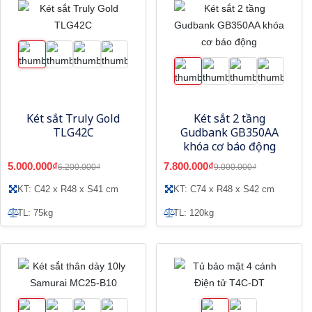
Két sắt Truly Gold
Két sắt 2 tầng
TLG42C
Gudbank GB350AA
khóa cơ báo động
5.000.000₫
7.800.000₫
6.200.000₫
9.000.000₫
KT: C42 x R48 x S41 cm
KT: C74 x R48 x S42 cm
TL: 75kg
TL: 120kg