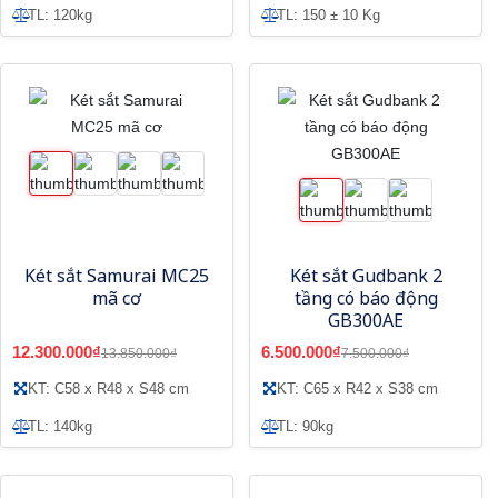
TL: 120kg
TL: 150 ± 10 Kg
Két sắt Samurai MC25
Két sắt Gudbank 2
mã cơ
tầng có báo động
GB300AE
12.300.000₫
6.500.000₫
13.850.000₫
7.500.000₫
KT: C58 x R48 x S48 cm
KT: C65 x R42 x S38 cm
TL: 140kg
TL: 90kg