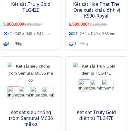
Két sắt Truly Gold
Két sắt Hòa Phát The
TLG42E
One xuất khẩu định vị
KS90-Royal
5.900.000₫
6.599.000₫
8.000.000₫
7.500.000₫
KT: C42 x R48 x S41 cm
KT: C62 x R40 x S53 cm
TL: 75kg
TL: 90kg
Két sắt siêu chống
Két sắt Truly Gold
trộm Samurai MC36
điện tử TLG47E
mã cơ