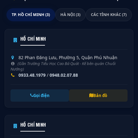
TP. HỒ CHÍ MINH (3)
HÀ NỘI (3)
CÁC TỈNH KHÁC (7)
HỒ CHÍ MINH
82 Phan Đăng Lưu, Phường 5, Quận Phú Nhuận
(Gần Trường Tiểu Học Cao Bá Quát - Kế bên quán Chuối
Nướng)
0933.48.1979
/
0948.02.07.88
Gọi điện
Bản đồ
HỒ CHÍ MINH