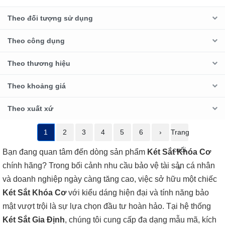
Theo đối tượng sử dụng
Theo công dụng
Theo thương hiệu
Theo khoảng giá
Theo xuất xứ
1
2
3
4
5
6
›
Trang
cuối
Bạn đang quan tâm đến dòng sản phẩm
Két Sắt Khóa Cơ
chính hãng? Trong bối cảnh nhu cầu bảo vệ tài sản cá nhân
»
và doanh nghiệp ngày càng tăng cao, việc sở hữu một chiếc
Két Sắt Khóa Cơ
với kiểu dáng hiện đại và tính năng bảo
mật vượt trội là sự lựa chọn đầu tư hoàn hảo. Tại hệ thống
Két Sắt Gia Định
, chúng tôi cung cấp đa dạng mẫu mã, kích