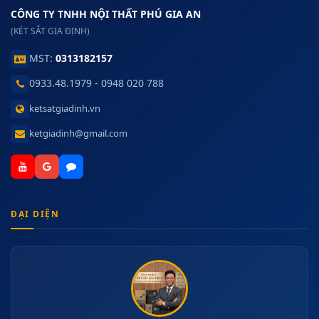
CÔNG TY TNHH NỘI THẤT PHÚ GIA AN
(KÉT SẮT GIA ĐỊNH)
MST:
0313182157
0933.48.1979 - 0948 020 788
ketsatgiadinh.vn
ketgiadinh@gmail.com
ĐẠI DIỆN