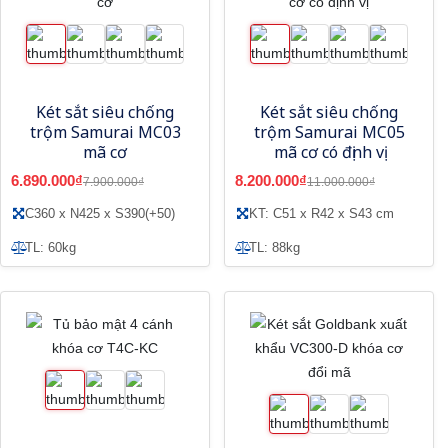
Két sắt siêu chống
Két sắt siêu chống
trộm Samurai MC03
trộm Samurai MC05
mã cơ
mã cơ có định vị
6.890.000₫
8.200.000₫
7.900.000₫
11.000.000₫
C360 x N425 x S390(+50)
KT: C51 x R42 x S43 cm
TL: 60kg
TL: 88kg