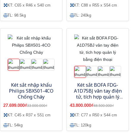
KT: C65 x R46 x S40 cm
KT: C88 x R55 x S54 cm
TL: 98.5kg
TL: 240kg
Két sắt nhập khẩu
Két sắt BOFA FDG-
Philips SBX501-4CO
A1D75BJ vân tay điện
Chống Cháy
tử, tích hợp quản lý
bằng điện thoại
27.699.000₫
43.800.000₫
33.000.000₫
48.500.000₫
KT: C45 x R37 x S51 cm
KT: C77 x R50 x S44 cm
TL: 54kg
TL: 120kg