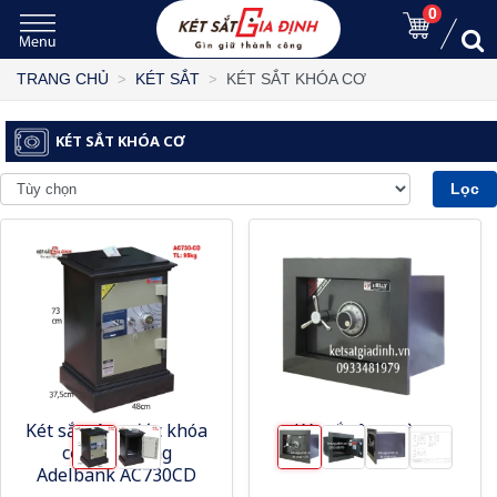
0
KÉT SẮT KHÓA CƠ
TRANG CHỦ
KÉT SẮT
KÉT SẮT KHÓA CƠ
Lọc
Két sắt công đức khóa
Két sắt âm tường
cơ phổ thông
KAT400
Adelbank AC730CD