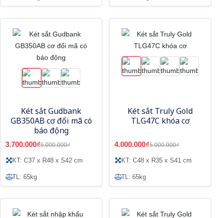
Két sắt Gudbank
Két sắt Truly Gold
GB350AB cơ đổi mã có
TLG47C khóa cơ
báo động
3.700.000₫
4.000.000₫
5.000.000₫
5.000.000₫
KT: C37 x R48 x S42 cm
KT: C48 x R35 x S41 cm
TL: 65kg
TL: 65kg