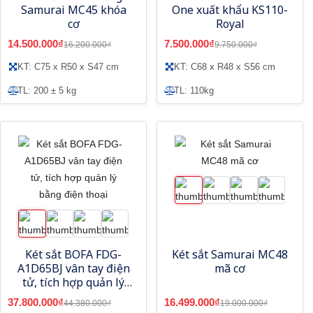
Samurai MC45 khóa
One xuất khẩu KS110-
cơ
Royal
14.500.000₫
7.500.000₫
16.200.000₫
9.750.000₫
KT: C75 x R50 x S47 cm
KT: C68 x R48 x S56 cm
TL: 200 ± 5 kg
TL: 110kg
Két sắt BOFA FDG-
Két sắt Samurai MC48
A1D65BJ vân tay điện
mã cơ
tử, tích hợp quản lý
bằng điện thoại
37.800.000₫
16.499.000₫
44.380.000₫
19.000.000₫