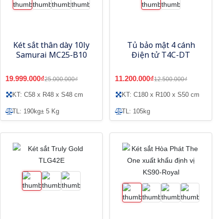
Két sắt thân dày 10ly
Tủ bảo mật 4 cánh
Samurai MC25-B10
Điện tử T4C-DT
19.999.000₫
11.200.000₫
25.000.000₫
12.500.000₫
KT: C58 x R48 x S48 cm
KT: C180 x R100 x S50 cm
TL: 190kg± 5 Kg
TL: 105kg