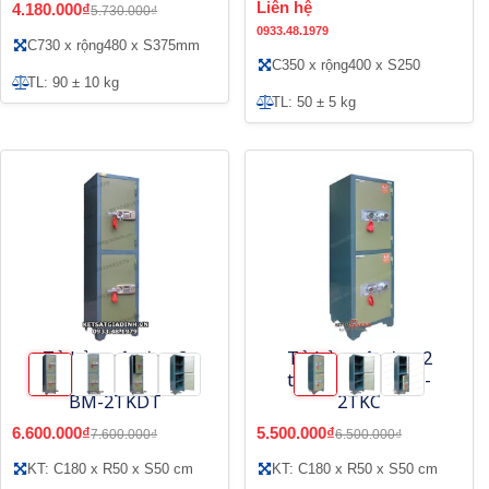
Liên hệ
4.180.000₫
5.730.000₫
0933.48.1979
C730 x rộng480 x S375mm
C350 x rộng400 x S250
TL: 90 ± 10 kg
TL: 50 ± 5 kg
Tủ bảo mật đơn 2
Tủ bảo mật đơn 2
tầng khóa điện tử
tầng khóa cơ BM-
BM-2TKDT
2TKC
6.600.000₫
5.500.000₫
7.600.000₫
6.500.000₫
KT: C180 x R50 x S50 cm
KT: C180 x R50 x S50 cm