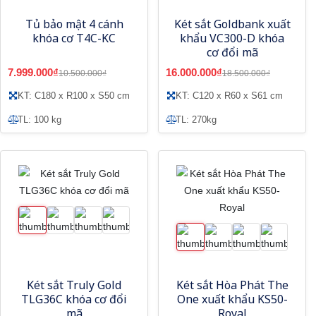
Tủ bảo mật 4 cánh
Két sắt Goldbank xuất
khóa cơ T4C-KC
khẩu VC300-D khóa
cơ đổi mã
7.999.000₫
16.000.000₫
10.500.000₫
18.500.000₫
KT: C180 x R100 x S50 cm
KT: C120 x R60 x S61 cm
TL: 100 kg
TL: 270kg
Két sắt Truly Gold
Két sắt Hòa Phát The
TLG36C khóa cơ đổi
One xuất khẩu KS50-
mã
Royal