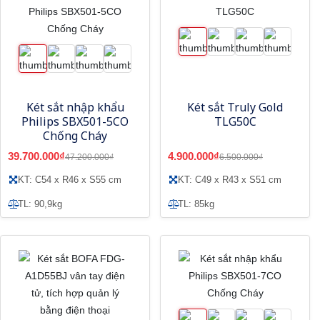
Két sắt nhập khẩu
Két sắt Truly Gold
Philips SBX501-5CO
TLG50C
Chống Cháy
39.700.000₫
4.900.000₫
47.200.000₫
6.500.000₫
KT: C54 x R46 x S55 cm
KT: C49 x R43 x S51 cm
TL: 90,9kg
TL: 85kg