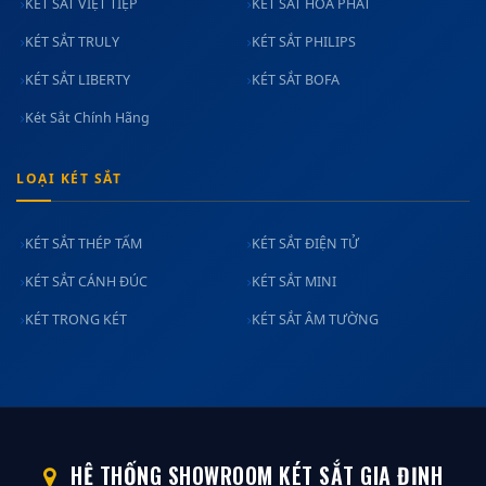
KÉT SẮT VIỆT TIỆP
KÉT SẮT HÒA PHÁT
KÉT SẮT TRULY
KÉT SẮT PHILIPS
KÉT SẮT LIBERTY
KÉT SẮT BOFA
Két Sắt Chính Hãng
LOẠI KÉT SẮT
KÉT SẮT THÉP TẤM
KÉT SẮT ĐIỆN TỬ
KÉT SẮT CÁNH ĐÚC
KÉT SẮT MINI
KÉT TRONG KÉT
KÉT SẮT ÂM TƯỜNG
HỆ THỐNG SHOWROOM KÉT SẮT GIA ĐỊNH