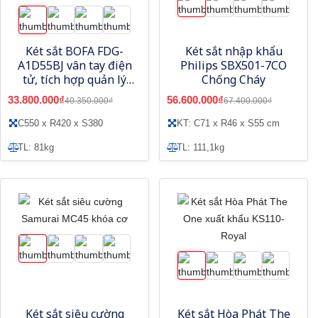
Két sắt BOFA FDG-
Két sắt nhập khẩu
A1D55BJ vân tay điện
Philips SBX501-7CO
tử, tích hợp quản lý
Chống Cháy
bằng điện thoại
33.800.000₫
56.600.000₫
40.350.000₫
67.400.000₫
C550 x R420 x S380
KT: C71 x R46 x S55 cm
TL: 81kg
TL: 111,1kg
Két sắt siêu cường
Két sắt Hòa Phát The