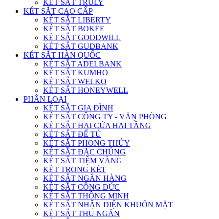
KÉT SẮT TRULY
KÉT SẮT CAO CẤP
KÉT SẮT LIBERTY
KÉT SẮT BOKEE
KÉT SẮT GOODWILL
KÉT SẮT GUDBANK
KÉT SẮT HÀN QUỐC
KÉT SẮT ADELBANK
KÉT SẮT KUMHO
KÉT SẮT WELKO
KÉT SẮT HONEYWELL
PHÂN LOẠI
KÉT SẮT GIA ĐÌNH
KÉT SẮT CÔNG TY - VĂN PHÒNG
KÉT SẮT HAI CỬA HAI TẦNG
KÉT SẮT ĐỂ TỦ
KÉT SẮT PHONG THỦY
KÉT SẮT ĐẶC CHỦNG
KÉT SẮT TIỆM VÀNG
KÉT TRONG KÉT
KÉT SẮT NGÂN HÀNG
KÉT SẮT CÔNG ĐỨC
KÉT SẮT THÔNG MINH
KÉT SẮT NHẬN DIỆN KHUÔN MẶT
KÉT SẮT THU NGÂN