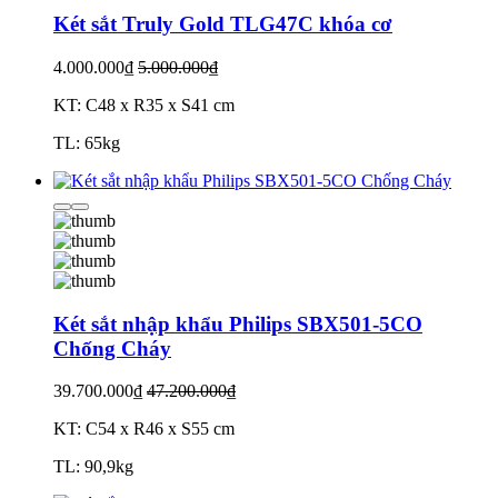
Két sắt Truly Gold TLG47C khóa cơ
4.000.000₫
5.000.000₫
KT: C48 x R35 x S41 cm
TL: 65kg
Két sắt nhập khẩu Philips SBX501-5CO
Chống Cháy
39.700.000₫
47.200.000₫
KT: C54 x R46 x S55 cm
TL: 90,9kg