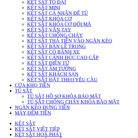
KÉT SẮT TO ĐẠI
KÉT SẮT MINI
KÉT SẮT CÁ NHÂN ĐỂ TỦ
KÉT SẮT KHÓA CƠ
KÉT SẮT KHÓA CƠ ĐỔI MÃ
KÉT SẮT VÂN TAY
KÉT SẮT CHỐNG CHÁY
KÉT SẮT THẢ TIỀN VÀO NGĂN KÉO
KÉT SẮT BÀN LỀ TRONG
KÉT SẮT CÓ BÁNH XE
KÉT SẮT CÁNH ĐÚC CAO CẤP
KÉT SẮT ĐIỆN TỬ
KÉT SẮT ÂM TƯỜNG
KÉT SẮT KHÁCH SẠN
KÉT SẮT ĐẶT THEO YÊU CẦU
CỬA KHO TIỀN
TỦ SẮT
TỦ SẮT HỒ SƠ KHÓA BẢO MẬT
TỦ SẮT CHỐNG CHÁY KHÓA BẢO MẬT
NGĂN KÉO ĐỰNG TIỀN
MÁY ĐẾM TIỀN
KÉT SẮT
KÉT SẮT VIỆT TIỆP
KÉT SẮT HOÀ PHÁT