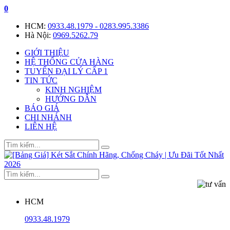
0
HCM:
0933.48.1979 - 0283.995.3386
Hà Nội:
0969.5262.79
GIỚI THIỆU
HỆ THỐNG CỬA HÀNG
TUYỂN ĐẠI LÝ CẤP 1
TIN TỨC
KINH NGHIỆM
HƯỚNG DẪN
BÁO GIÁ
CHI NHÁNH
LIÊN HỆ
HCM
0933.48.1979