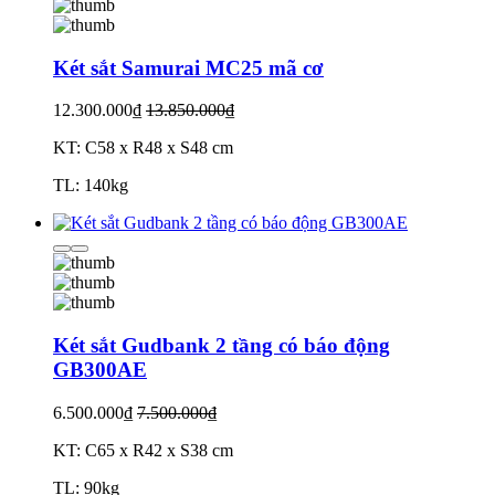
Két sắt Samurai MC25 mã cơ
12.300.000₫
13.850.000₫
KT: C58 x R48 x S48 cm
TL: 140kg
Két sắt Gudbank 2 tầng có báo động
GB300AE
6.500.000₫
7.500.000₫
KT: C65 x R42 x S38 cm
TL: 90kg