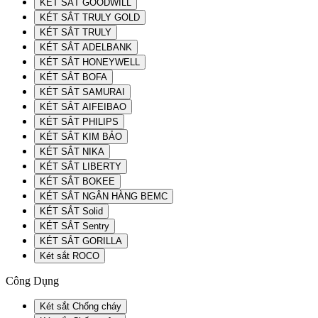
KÉT SẮT GOODWILL
KÉT SẮT TRULY GOLD
KÉT SẮT TRULY
KÉT SẮT ADELBANK
KÉT SẮT HONEYWELL
KÉT SẮT BOFA
KÉT SẮT SAMURAI
KÉT SẮT AIFEIBAO
KÉT SẮT PHILIPS
KÉT SẮT KIM BẢO
KÉT SẮT NIKA
KÉT SẮT LIBERTY
KÉT SẮT BOKEE
KÉT SẮT NGÂN HÀNG BEMC
KÉT SẮT Solid
KÉT SẮT Sentry
KÉT SẮT GORILLA
Két sắt ROCO
Công Dụng
Két sắt Chống cháy