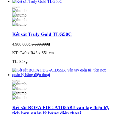
Két sắt Truly Gold TLG50C
4.900.000₫
6.500.000₫
KT: C49 x R43 x S51 cm
TL: 85kg
Két sắt BOFA FDG-A1D55BJ vân tay điện tử,
tích hợp quản lý bằng điện thoại