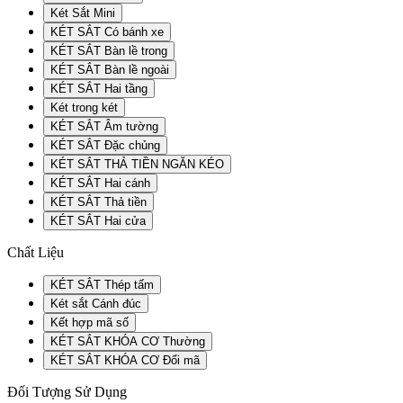
Két Sắt Mini
KÉT SẮT Có bánh xe
KÉT SẮT Bàn lề trong
KÉT SẮT Bàn lề ngoài
KÉT SẮT Hai tầng
Két trong két
KÉT SẮT Âm tường
KÉT SẮT Đặc chủng
KÉT SẮT THẢ TIỀN NGĂN KÉO
KÉT SẮT Hai cánh
KÉT SẮT Thả tiền
KÉT SẮT Hai cửa
Chất Liệu
KÉT SẮT Thép tấm
Két sắt Cánh đúc
Kết hợp mã số
KÉT SẮT KHÓA CƠ Thường
KÉT SẮT KHÓA CƠ Đổi mã
Đối Tượng Sử Dụng