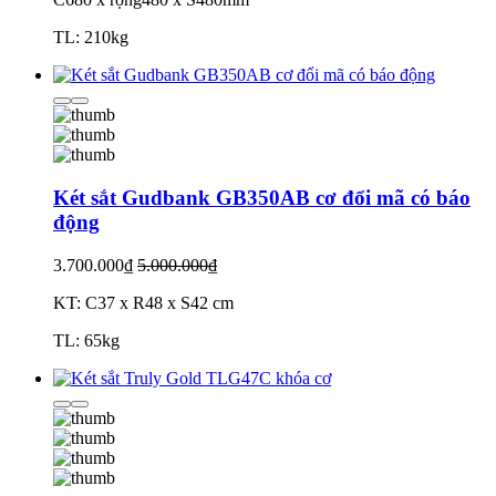
TL: 210kg
Két sắt Gudbank GB350AB cơ đổi mã có báo
động
3.700.000₫
5.000.000₫
KT: C37 x R48 x S42 cm
TL: 65kg