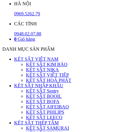
HÀ NỘI
0969.5262.79
CÁC TỈNH
0948.02.07.88
0
Giỏ hàng
DANH MỤC SẢN PHẨM
KÉT SẮT VIỆT NAM
KÉT SẮT KIM BẢO
KÉT SẮT NIKA
KÉT SẮT VIỆT TIỆP
KÉT SẮT HOÀ PHÁT
KÉT SẮT NHẬP KHẨU
KÉT SẮT Sentry
KÉT SẮT BOOIL
KÉT SẮT BOFA
KÉT SẮT AIFEIBAO
KÉT SẮT PHILIPS
KÉT SẮT LEECO
KÉT SẮT THÉP TẤM
KÉT SẮT SAMURAI