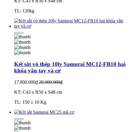
KT: C43 x R50 x S48 cm
TL: 120kg
Két sắt vỏ thép 10ly Samurai MC12-FB10 hai
khóa vân tay và cơ
17.800.000₫
20.000.000₫
KT: C43 x R50 x S48 cm
TL: 150 ± 10 Kg