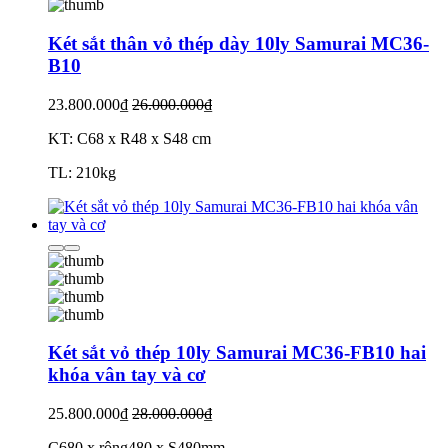
Két sắt thân vỏ thép dày 10ly Samurai MC36-
B10
23.800.000₫
26.000.000₫
KT: C68 x R48 x S48 cm
TL: 210kg
Két sắt vỏ thép 10ly Samurai MC36-FB10 hai
khóa vân tay và cơ
25.800.000₫
28.000.000₫
C680 x rộng480 x S480mm