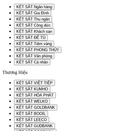
KÉT SẮT Ngân hàng
KÉT SẮT Gia Đình
KÉT SẮT Thu ngân
KÉT SẮT Công đức
KÉT SẮT Khách sạn
KÉT SẮT ĐỂ TỦ
KÉT SẮT Tiệm vàng
KÉT SẮT PHONG THỦY
KÉT SẮT Văn phòng
KÉT SẮT Cá nhân
Thương Hiệu
KÉT SẮT VIỆT TIỆP
KÉT SẮT KUMHO
KÉT SẮT HÒA PHÁT
KÉT SẮT WELKO
KÉT SẮT GOLDBANK
KÉT SẮT BOOIL
KÉT SẮT LEECO
KÉT SẮT GUDBANK