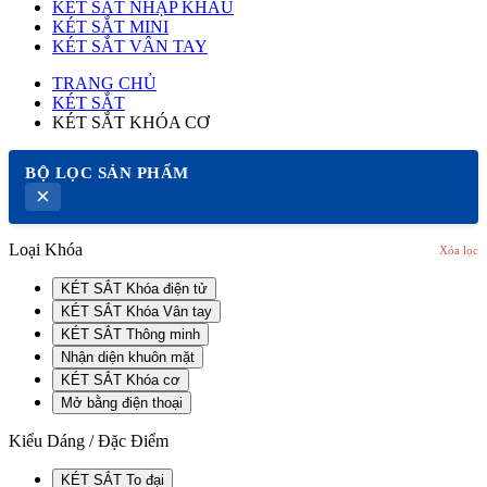
KÉT SẮT NHẬP KHẨU
KÉT SẮT MINI
KÉT SẮT VÂN TAY
TRANG CHỦ
KÉT SẮT
KÉT SẮT KHÓA CƠ
BỘ LỌC SẢN PHẨM
×
Loại Khóa
Xóa lọc
KÉT SẮT Khóa điện tử
KÉT SẮT Khóa Vân tay
KÉT SẮT Thông minh
Nhận diện khuôn mặt
KÉT SẮT Khóa cơ
Mở bằng điện thoại
Kiểu Dáng / Đặc Điểm
KÉT SẮT To đại