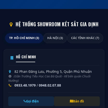
HỆ THỐNG SHOWROOM KÉT SẮT GIA ĐỊNH
TP. HỒ CHÍ MINH (3)
HÀ NỘI (3)
CÁC TỈNH KHÁC (7)
HỒ CHÍ MINH
82 Phan Đăng Lưu, Phường 5, Quận Phú Nhuận
(Gần Trường Tiểu Học Cao Bá Quát - Kế bên quán Chuối
Nướng)
0933.48.1979
/
0948.02.07.88
Gọi điện
Bản đồ