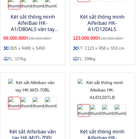
Két sắt thông minh
Két sắt thông minh
AifeiBao HK-
Aifeibao HK-
A1/D80ALS vân tay
A1/D120ALS
điện tử, app
69.500.000₫
123.000.000₫
100.500.000₫
135.000.000₫
smartphone
C825 x R480 x S450
KT: C123 x R58 x S53 cm
TL: 127kg
TL: 208kg
Két sắt Aifeibao vân
Két sắt thông minh
tay HK-M/D-70BL
Aifeibao HK-