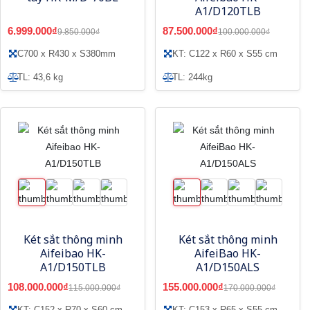
A1/D120TLB
6.999.000₫
87.500.000₫
9.850.000₫
100.000.000₫
C700 x R430 x S380mm
KT: C122 x R60 x S55 cm
TL: 43,6 kg
TL: 244kg
Két sắt thông minh
Két sắt thông minh
Aifeibao HK-
AifeiBao HK-
A1/D150TLB
A1/D150ALS
108.000.000₫
155.000.000₫
115.000.000₫
170.000.000₫
KT: C152 x R70 x S60 cm
KT: C153 x R65 x S55 cm