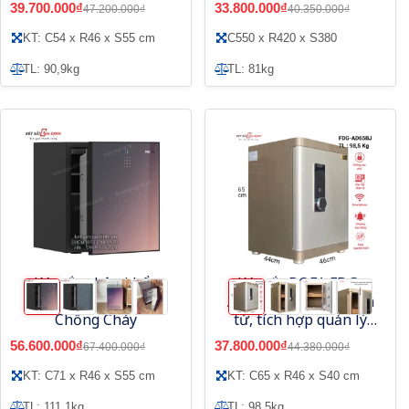
39.700.000₫
33.800.000₫
47.200.000₫
40.350.000₫
KT: C54 x R46 x S55 cm
C550 x R420 x S380
TL: 90,9kg
TL: 81kg
Két sắt nhập khẩu
Két sắt BOFA FDG-
Philips SBX501-7CO
A1D65BJ vân tay điện
Chống Cháy
tử, tích hợp quản lý
bằng điện thoại
56.600.000₫
37.800.000₫
67.400.000₫
44.380.000₫
KT: C71 x R46 x S55 cm
KT: C65 x R46 x S40 cm
TL: 111,1kg
TL: 98.5kg