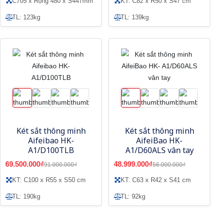
C705 x Rộng 480 x S447mm
KT: C82 x R50 x S47 cm
TL: 123kg
TL: 139kg
Két sắt thông minh
Két sắt thông minh
Aifeibao HK-
AifeiBao HK-
A1/D100TLB
A1/D60ALS vân tay
69.500.000₫
48.999.000₫
91.000.000₫
56.000.000₫
KT: C100 x R55 x S50 cm
KT: C63 x R42 x S41 cm
TL: 190kg
TL: 92kg