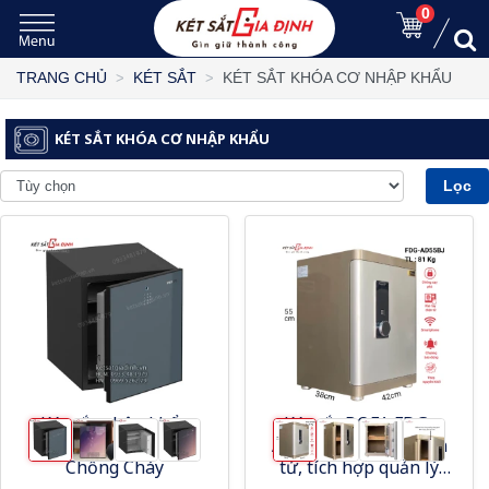
0
KÉT SẮT KHÓA CƠ NHẬP KHẨU
TRANG CHỦ
KÉT SẮT
KÉT SẮT KHÓA CƠ NHẬP KHẨU
Lọc
Két sắt nhập khẩu
Két sắt BOFA FDG-
Philips SBX501-5CO
A1D55BJ vân tay điện
Chống Cháy
tử, tích hợp quản lý
bằng điện thoại