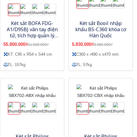
Két sắt BOFA FDG-
Két sắt Booil nhập
A1/D95BJ vân tay điện
khẩu BS-C360 khóa cơ
tử, tích hợp quản lý
Hàn Quốc
bằng điện thoại
55.800.000₫
5.830.000₫
61.500.000₫
8.085.000₫
KT: C95 x R54 x S44 cm
C360 x r490 x s470 mm
TL: 157kg
TL: 57kg
Két sắt Philips
Két sắt Philips