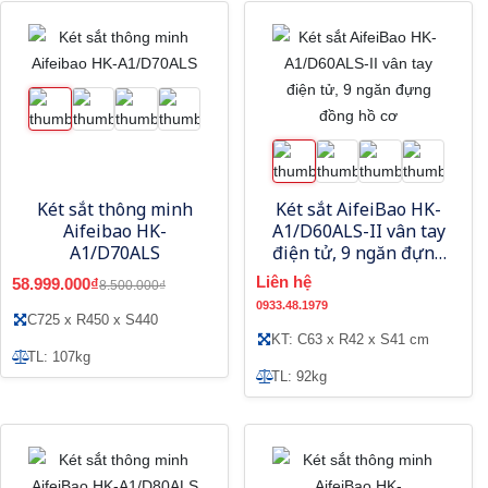
Két sắt thông minh
Két sắt AifeiBao HK-
Aifeibao HK-
A1/D60ALS-II vân tay
A1/D70ALS
điện tử, 9 ngăn đựng
đồng hồ cơ
Liên hệ
58.999.000₫
8.500.000₫
0933.48.1979
C725 x R450 x S440
KT: C63 x R42 x S41 cm
TL: 107kg
TL: 92kg