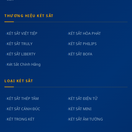
THƯƠNG HIỆU KÉT SẮT
KÉT SẮT VIỆT TIỆP
KÉT SẮT HÒA PHÁT
KÉT SẮT TRULY
KÉT SẮT PHILIPS
KÉT SẮT LIBERTY
KÉT SẮT BOFA
Két Sắt Chính Hãng
LOẠI KÉT SẮT
KÉT SẮT THÉP TẤM
KÉT SẮT ĐIỆN TỬ
KÉT SẮT CÁNH ĐÚC
KÉT SẮT MINI
KÉT TRONG KÉT
KÉT SẮT ÂM TƯỜNG