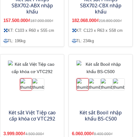
SBX702-ABX nhập
SBX702-CBX nhập
khẩu
khẩu
157.500.000₫
182.068.000₫
187.000.000₫
216.800.000₫
KT: C103 x R60 x S55 cm
KT: C123 x R63 x S58 cm
TL: 196kg
TL: 234kg
Két sắt Việt Tiệp cao
Két sắt Booil nhập
cấp khóa cơ VTC292
khẩu BS-C500
3.999.000₫
6.060.000₫
4.500.000₫
8.400.000₫