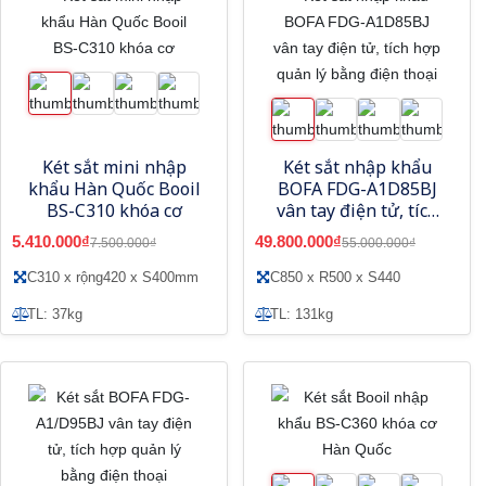
Két sắt mini nhập
Két sắt nhập khẩu
khẩu Hàn Quốc Booil
BOFA FDG-A1D85BJ
BS-C310 khóa cơ
vân tay điện tử, tích
hợp quản lý bằng
5.410.000₫
49.800.000₫
7.500.000₫
55.000.000₫
điện thoại
C310 x rộng420 x S400mm
C850 x R500 x S440
TL: 37kg
TL: 131kg