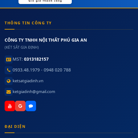
THÔNG TIN CÔNG TY
CÔNG TY TNHH NỘI THẤT PHÚ GIA AN
(KÉT SẮT GIA ĐỊNH)
MST:
0313182157
0933.48.1979 - 0948 020 788
ketsatgiadinh.vn
ketgiadinh@gmail.com
ĐẠI DIỆN