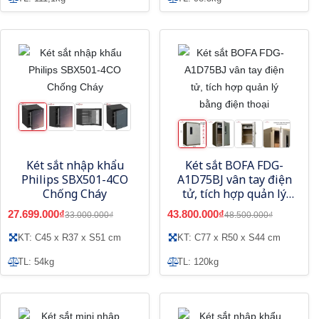
Két sắt nhập khẩu
Két sắt BOFA FDG-
Philips SBX501-4CO
A1D75BJ vân tay điện
Chống Cháy
tử, tích hợp quản lý
bằng điện thoại
27.699.000₫
43.800.000₫
33.000.000₫
48.500.000₫
KT: C45 x R37 x S51 cm
KT: C77 x R50 x S44 cm
TL: 54kg
TL: 120kg