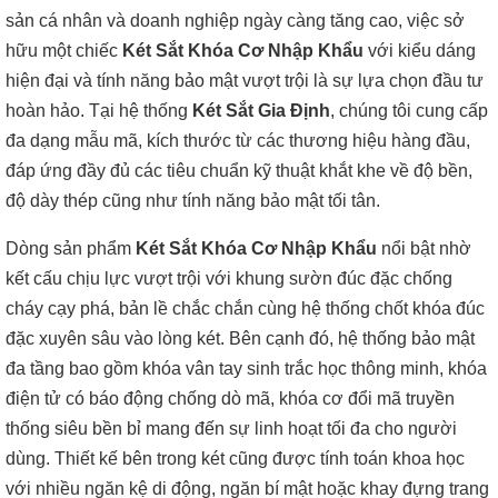
sản cá nhân và doanh nghiệp ngày càng tăng cao, việc sở
hữu một chiếc
Két Sắt Khóa Cơ Nhập Khẩu
với kiểu dáng
hiện đại và tính năng bảo mật vượt trội là sự lựa chọn đầu tư
hoàn hảo. Tại hệ thống
Két Sắt Gia Định
, chúng tôi cung cấp
đa dạng mẫu mã, kích thước từ các thương hiệu hàng đầu,
đáp ứng đầy đủ các tiêu chuẩn kỹ thuật khắt khe về độ bền,
độ dày thép cũng như tính năng bảo mật tối tân.
Dòng sản phẩm
Két Sắt Khóa Cơ Nhập Khẩu
nổi bật nhờ
kết cấu chịu lực vượt trội với khung sườn đúc đặc chống
cháy cạy phá, bản lề chắc chắn cùng hệ thống chốt khóa đúc
đặc xuyên sâu vào lòng két. Bên cạnh đó, hệ thống bảo mật
đa tầng bao gồm khóa vân tay sinh trắc học thông minh, khóa
điện tử có báo động chống dò mã, khóa cơ đổi mã truyền
thống siêu bền bỉ mang đến sự linh hoạt tối đa cho người
dùng. Thiết kế bên trong két cũng được tính toán khoa học
với nhiều ngăn kệ di động, ngăn bí mật hoặc khay đựng trang