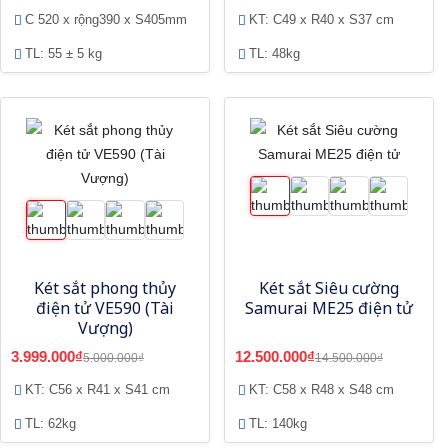
C 520 x rộng390 x S405mm
KT: C49 x R40 x S37 cm
TL: 55 ± 5 kg
TL: 48kg
Két sắt phong thủy
Két sắt Siêu cường
điện tử VE590 (Tài
Samurai ME25 điện tử
Vượng)
3.999.000₫
12.500.000₫
5.000.000₫
14.500.000₫
KT: C56 x R41 x S41 cm
KT: C58 x R48 x S48 cm
TL: 62kg
TL: 140kg