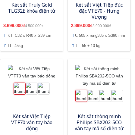
Két sắt Truly Gold
Két sắt Việt Tiệp đúc
TLG32E khóa điện tử
đặc VTE70 - Hưng
Vượng
3.699.000₫
2.899.000₫
4.500.000₫
3.900.000₫
KT: C32 x R40 x S39 cm
C 505 x rộng385 x S390 mm
TL: 45kg
TL: 55 ± 10 kg
Két sắt Việt Tiệp
Két sắt thông minh
VTF70 vân tay báo
Philips SBX202-5CO
động
vân tay mã số điện tử