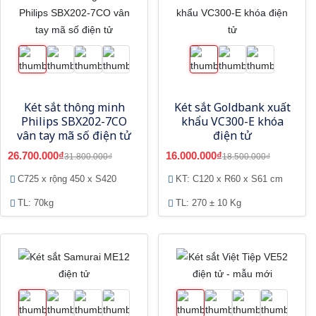
Két sắt thông minh
Két sắt Goldbank xuất
Philips SBX202-7CO
khẩu VC300-E khóa
vân tay mã số điện tử
điện tử
26.700.000₫
16.000.000₫
31.800.000₫
18.500.000₫
C725 x rộng 450 x S420
KT: C120 x R60 x S61 cm
TL: 70kg
TL: 270 ± 10 Kg