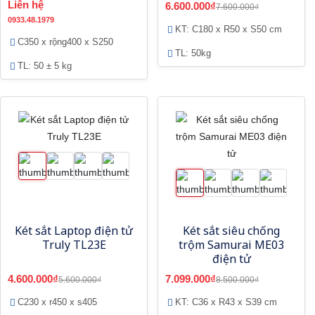
Liên hệ
6.600.000₫
7.600.000₫
0933.48.1979
KT: C180 x R50 x S50 cm
C350 x rộng400 x S250
TL: 50kg
TL: 50 ± 5 kg
Két sắt Laptop điện tử
Két sắt siêu chống
Truly TL23E
trộm Samurai ME03
điện tử
4.600.000₫
7.099.000₫
5.600.000₫
8.500.000₫
C230 x r450 x s405
KT: C36 x R43 x S39 cm