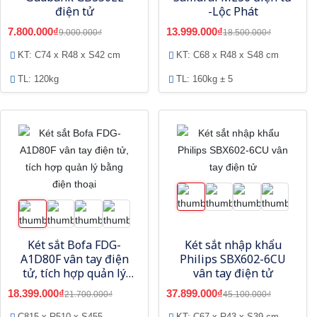
điện tử
-Lộc Phát
7.800.000₫
13.999.000₫
9.000.000₫
18.500.000₫
KT: C74 x R48 x S42 cm
KT: C68 x R48 x S48 cm
TL: 120kg
TL: 160kg ± 5
Két sắt Bofa FDG-
Két sắt nhập khẩu
A1D80F vân tay điện
Philips SBX602-6CU
tử, tích hợp quản lý
vân tay điện tử
bằng điện thoại
18.399.000₫
37.899.000₫
21.700.000₫
45.100.000₫
C815 x R510 x S455
KT: C67 x R43 x S39 cm