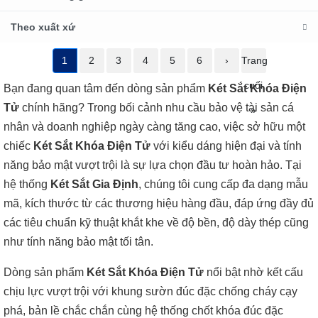
Theo xuất xứ
1
2
3
4
5
6
›
Trang
cuối
Bạn đang quan tâm đến dòng sản phẩm
Két Sắt Khóa Điện
Tử
chính hãng? Trong bối cảnh nhu cầu bảo vệ tài sản cá
»
nhân và doanh nghiệp ngày càng tăng cao, việc sở hữu một
chiếc
Két Sắt Khóa Điện Tử
với kiểu dáng hiện đại và tính
năng bảo mật vượt trội là sự lựa chọn đầu tư hoàn hảo. Tại
hệ thống
Két Sắt Gia Định
, chúng tôi cung cấp đa dạng mẫu
mã, kích thước từ các thương hiệu hàng đầu, đáp ứng đầy đủ
các tiêu chuẩn kỹ thuật khắt khe về độ bền, độ dày thép cũng
như tính năng bảo mật tối tân.
Dòng sản phẩm
Két Sắt Khóa Điện Tử
nổi bật nhờ kết cấu
chịu lực vượt trội với khung sườn đúc đặc chống cháy cạy
phá, bản lề chắc chắn cùng hệ thống chốt khóa đúc đặc