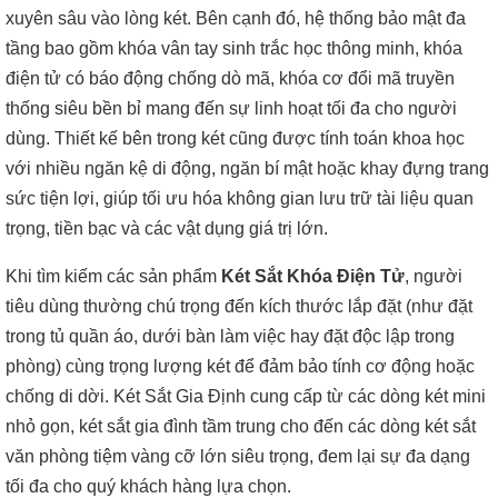
xuyên sâu vào lòng két. Bên cạnh đó, hệ thống bảo mật đa
tầng bao gồm khóa vân tay sinh trắc học thông minh, khóa
điện tử có báo động chống dò mã, khóa cơ đổi mã truyền
thống siêu bền bỉ mang đến sự linh hoạt tối đa cho người
dùng. Thiết kế bên trong két cũng được tính toán khoa học
với nhiều ngăn kệ di động, ngăn bí mật hoặc khay đựng trang
sức tiện lợi, giúp tối ưu hóa không gian lưu trữ tài liệu quan
trọng, tiền bạc và các vật dụng giá trị lớn.
Khi tìm kiếm các sản phẩm
Két Sắt Khóa Điện Tử
, người
tiêu dùng thường chú trọng đến kích thước lắp đặt (như đặt
trong tủ quần áo, dưới bàn làm việc hay đặt độc lập trong
phòng) cùng trọng lượng két để đảm bảo tính cơ động hoặc
chống di dời. Két Sắt Gia Định cung cấp từ các dòng két mini
nhỏ gọn, két sắt gia đình tầm trung cho đến các dòng két sắt
văn phòng tiệm vàng cỡ lớn siêu trọng, đem lại sự đa dạng
tối đa cho quý khách hàng lựa chọn.