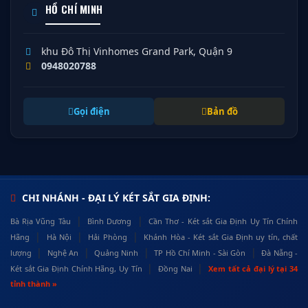
HỒ CHÍ MINH
khu Đô Thị Vinhomes Grand Park, Quận 9
0948020788
Gọi điện
Bản đồ
CHI NHÁNH - ĐẠI LÝ KÉT SẮT GIA ĐỊNH:
|
|
Bà Rịa Vũng Tàu
Bình Dương
Cần Thơ - Két sắt Gia Định Uy Tín Chính
|
|
|
Hãng
Hà Nội
Hải Phòng
Khánh Hòa - Két sắt Gia Định uy tín, chất
|
|
|
|
lượng
Nghệ An
Quảng Ninh
TP Hồ Chí Minh - Sài Gòn
Đà Nẵng -
|
|
Két sắt Gia Định Chính Hãng, Uy Tín
Đồng Nai
Xem tất cả đại lý tại 34
tỉnh thành »