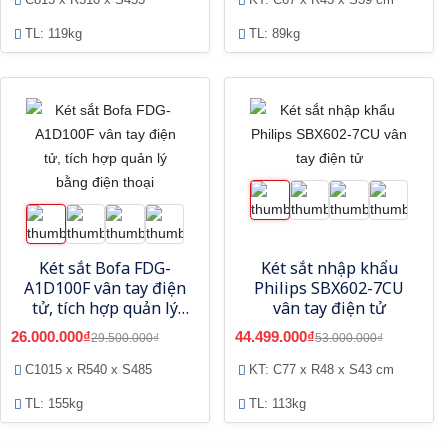
TL: 119kg
TL: 89kg
Két sắt Bofa FDG-
Két sắt nhập khẩu
A1D100F vân tay điện
Philips SBX602-7CU
tử, tích hợp quản lý
vân tay điện tử
bằng điện thoại
26.000.000₫
44.499.000₫
29.500.000₫
53.000.000₫
C1015 x R540 x S485
KT: C77 x R48 x S43 cm
TL: 155kg
TL: 113kg