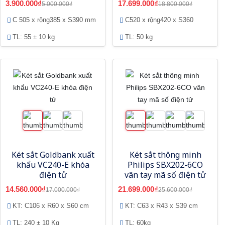
3.900.000₫
17.699.000₫
5.000.000₫
18.800.000₫
C 505 x rộng385 x S390 mm
C520 x rộng420 x S360
TL: 55 ± 10 kg
TL: 50 kg
Két sắt Goldbank xuất
Két sắt thông minh
khẩu VC240-E khóa
Philips SBX202-6CO
điện tử
vân tay mã số điện tử
14.560.000₫
21.699.000₫
17.000.000₫
25.600.000₫
KT: C106 x R60 x S60 cm
KT: C63 x R43 x S39 cm
TL: 240 ± 10 Kg
TL: 60kg