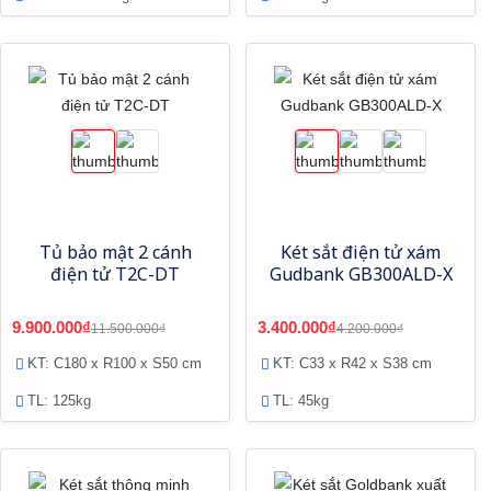
Tủ bảo mật 2 cánh
Két sắt điện tử xám
điện tử T2C-DT
Gudbank GB300ALD-X
9.900.000₫
3.400.000₫
11.500.000₫
4.200.000₫
KT: C180 x R100 x S50 cm
KT: C33 x R42 x S38 cm
TL: 125kg
TL: 45kg