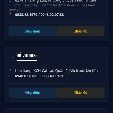
82 Phan Đăng Lưu, Phường 5, Quận Phú Nhuận
(Gần Trường Tiểu Học Cao Bá Quát - Kế bên quán Chuối
Nướng)
0933.48.1979
/
0948.02.07.88
Gọi điện
Bản đồ
HỒ CHÍ MINH
Kho hàng, KCN Cát Lái, Quận 2 (Alo trước khi tới)
0948.02.0788
/
0933.48.1979
Gọi điện
Bản đồ