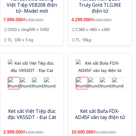
Việt Tiệp VE8208 điện
Truly Gold TLG36E
tử- Model mới
điện tử
7.899.000₫
4.299.000₫
9.300.000₫
6.000.000₫
C810 x rộng500 x S450
C368 x r460 x s360
TL: 100 ± 5 kg
TL: 55kg
Két sắt Việt Tiệp đúc
Két sắt Bofa FDX-
đặc VK55DT - Đại Cát
AD45F vân tay điện tử
2.999.000₫
10.000.000₫
4.000.000₫
12.500.000₫