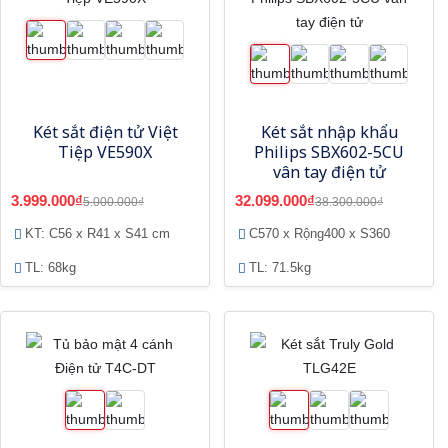
Két sắt điện tử Việt
Két sắt nhập khẩu
Tiệp VE590X
Philips SBX602-5CU
vân tay điện tử
3.999.000₫
32.099.000₫
5.000.000₫
38.300.000₫
KT: C56 x R41 x S41 cm
C570 x Rộng400 x S360
TL: 68kg
TL: 71.5kg