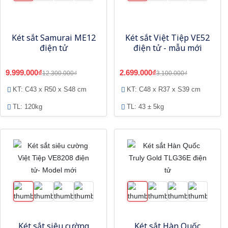
Két sắt Samurai ME12
Két sắt Việt Tiệp VE52
điện tử
điện tử - mẫu mới
9.999.000₫
2.699.000₫
12.300.000₫
3.100.000₫
KT: C43 x R50 x S48 cm
KT: C48 x R37 x S39 cm
TL: 120kg
TL: 43 ± 5kg
Két sắt siêu cường
Két sắt Hàn Quốc