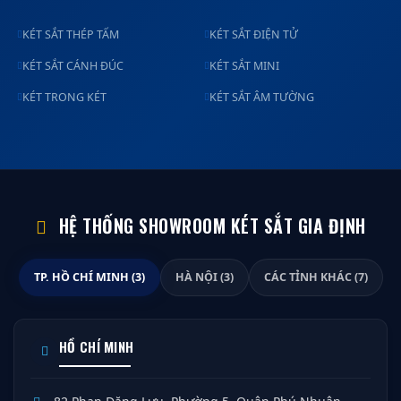
KÉT SẮT THÉP TẤM
KÉT SẮT ĐIỆN TỬ
KÉT SẮT CÁNH ĐÚC
KÉT SẮT MINI
KÉT TRONG KÉT
KÉT SẮT ÂM TƯỜNG
HỆ THỐNG SHOWROOM KÉT SẮT GIA ĐỊNH
TP. HỒ CHÍ MINH (3)
HÀ NỘI (3)
CÁC TỈNH KHÁC (7)
HỒ CHÍ MINH