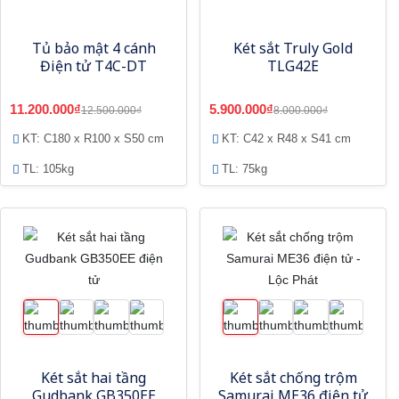
Tủ bảo mật 4 cánh
Két sắt Truly Gold
Điện tử T4C-DT
TLG42E
11.200.000₫
5.900.000₫
12.500.000₫
8.000.000₫
KT: C180 x R100 x S50 cm
KT: C42 x R48 x S41 cm
TL: 105kg
TL: 75kg
Két sắt hai tầng
Két sắt chống trộm
Gudbank GB350EE
Samurai ME36 điện tử