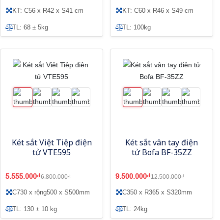
KT: C56 x R42 x S41 cm
KT: C60 x R46 x S49 cm
TL: 68 ± 5kg
TL: 100kg
Két sắt Việt Tiệp điện
Két sắt vân tay điện
tử VTE595
tử Bofa BF-35ZZ
5.555.000₫
9.500.000₫
6.800.000₫
12.500.000₫
C730 x rộng500 x S500mm
C350 x R365 x S320mm
TL: 130 ± 10 kg
TL: 24kg