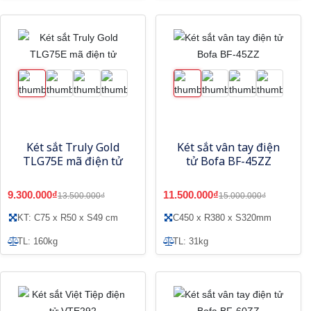
Két sắt Truly Gold
Két sắt vân tay điện
TLG75E mã điện tử
tử Bofa BF-45ZZ
9.300.000₫
11.500.000₫
13.500.000₫
15.000.000₫
KT: C75 x R50 x S49 cm
C450 x R380 x S320mm
TL: 160kg
TL: 31kg