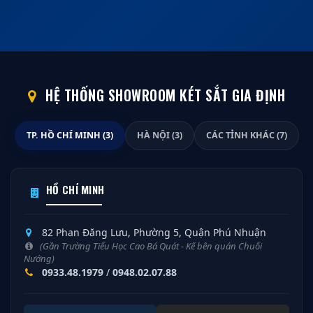
HỆ THỐNG SHOWROOM KÉT SẮT GIA ĐỊNH
TP. HỒ CHÍ MINH (3)
HÀ NỘI (3)
CÁC TỈNH KHÁC (7)
HỒ CHÍ MINH
82 Phan Đăng Lưu, Phường 5, Quận Phú Nhuận
(Gần Trường Tiểu Học Cao Bá Quát - Kế bên quán Chuối
Nướng)
0933.48.1979
/
0948.02.07.88