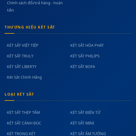
Chính sách đổi/trả hàng - hoàn
tiền
THƯƠNG HIỆU KÉT SẮT
KÉT SẮT VIỆT TIỆP
KÉT SẮT HÒA PHÁT
KÉT SẮT TRULY
KÉT SẮT PHILIPS
KÉT SẮT LIBERTY
KÉT SẮT BOFA
Két Sắt Chính Hãng
LOẠI KÉT SẮT
KÉT SẮT THÉP TẤM
KÉT SẮT ĐIỆN TỬ
KÉT SẮT CÁNH ĐÚC
KÉT SẮT MINI
KÉT TRONG KÉT
KÉT SẮT ÂM TƯỜNG