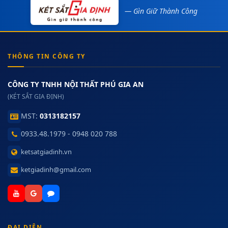
— Gìn Giữ Thành Công
THÔNG TIN CÔNG TY
CÔNG TY TNHH NỘI THẤT PHÚ GIA AN
(KÉT SẮT GIA ĐỊNH)
MST:
0313182157
0933.48.1979 - 0948 020 788
ketsatgiadinh.vn
ketgiadinh@gmail.com
ĐẠI DIỆN