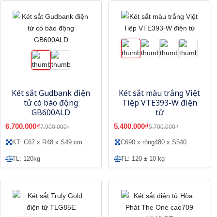
Két sắt Gudbank điện
Két sắt màu trắng Việt
tử có báo động
Tiệp VTE393-W điện
GB600ALD
tử
6.700.000₫
5.400.000₫
7.900.000₫
5.700.000₫
KT: C67 x R48 x S49 cm
C690 x rộng480 x S540
TL: 120kg
TL: 120 ± 10 kg