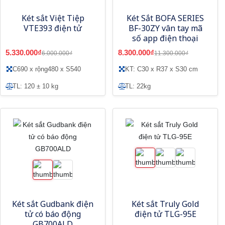
Két sắt Việt Tiệp
Két Sắt BOFA SERIES
VTE393 điện tử
BF-30ZY vân tay mã
số app điện thoại
5.330.000₫
8.300.000₫
6.000.000₫
11.300.000₫
C690 x rộng480 x S540
KT: C30 x R37 x S30 cm
TL: 120 ± 10 kg
TL: 22kg
Két sắt Gudbank điện
Két sắt Truly Gold
tử có báo động
điện tử TLG-95E
GB700ALD