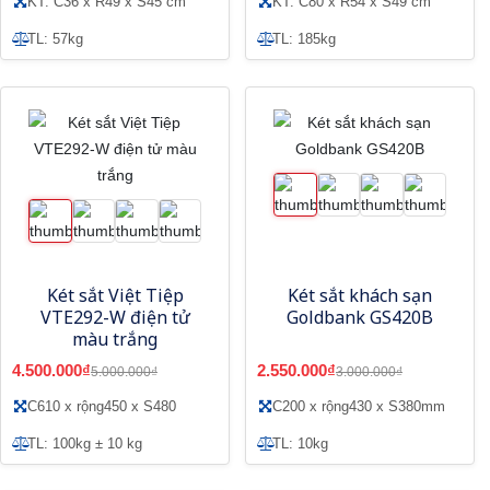
KT: C36 x R49 x S45 cm
KT: C80 x R54 x S49 cm
TL: 57kg
TL: 185kg
Két sắt Việt Tiệp
Két sắt khách sạn
VTE292-W điện tử
Goldbank GS420B
màu trắng
4.500.000₫
2.550.000₫
5.000.000₫
3.000.000₫
C610 x rộng450 x S480
C200 x rộng430 x S380mm
TL: 100kg ± 10 kg
TL: 10kg