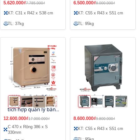
5.620.000₫
6.500.000₫
7.785.000₫
8.000.000₫
KT: C31 x R42 x S38 cm
KT: C55 x R43 x S51 cm
TL: 37kg
TL: 95kg
Két sắt Bofa BF-V-
Két sắt vân tay gia
45BJ vân tay điện tử,
đình Truly TLG55VT
tích hợp quản lý bằng
điện thoại
12.600.000₫
8.600.000₫
17.000.000₫
9.800.000₫
C 470 x Rộng 386 x S
KT: C55 x R43 x S51 cm
330mm
TL: 95kg