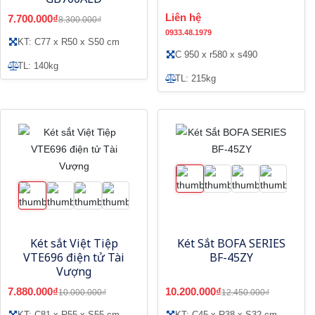
Liên hệ
7.700.000₫
8.300.000₫
0933.48.1979
KT: C77 x R50 x S50 cm
C 950 x r580 x s490
TL: 140kg
TL: 215kg
Két sắt Việt Tiệp
Két Sắt BOFA SERIES
VTE696 điện tử Tài
BF-45ZY
Vượng
7.880.000₫
10.200.000₫
10.000.000₫
12.450.000₫
KT: C81 x R55 x S55 cm
KT: C45 x R38 x S32 cm