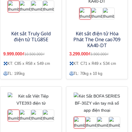
Két sắt Truly Gold
Két sắt điện tử Hòa
điện tử TLG85E
Phát The One cao709
KA40-DT
9.999.000₫
3.299.000₫
10.500.000₫
3.900.000₫
KT: C85 x R58 x S49 cm
KT: C71 x R49 x S34 cm
TL: 195kg
TL: 70kg ± 10 kg