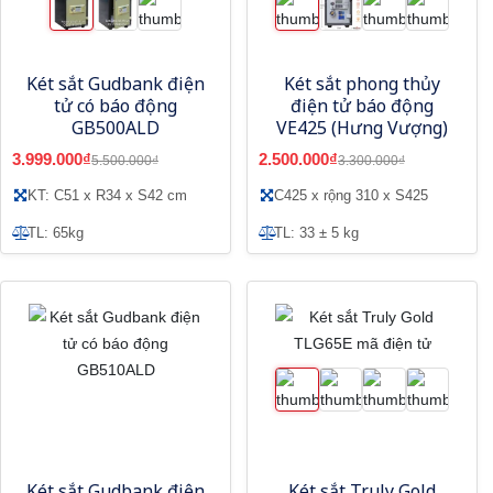
Két sắt Gudbank điện
Két sắt phong thủy
tử có báo động
điện tử báo động
GB500ALD
VE425 (Hưng Vượng)
3.999.000₫
2.500.000₫
5.500.000₫
3.300.000₫
KT: C51 x R34 x S42 cm
C425 x rộng 310 x S425
TL: 65kg
TL: 33 ± 5 kg
Két sắt Gudbank điện
Két sắt Truly Gold