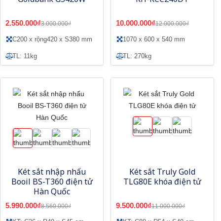
2.550.000₫
10.000.000₫
3.000.000₫
12.000.000₫
C200 x rộng420 x S380 mm
1070 x 600 x 540 mm
TL: 11kg
TL: 270kg
Két sắt nhập nhẩu
Két sắt Truly Gold
Booil BS-T360 điện tử
TLG80E khóa điện tử
Hàn Quốc
5.990.000₫
9.500.000₫
8.560.000₫
11.000.000₫