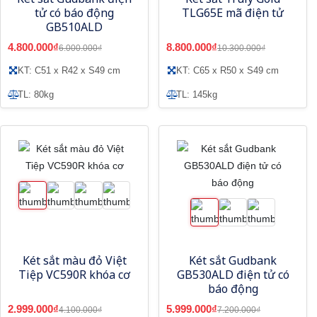
tử có báo động
TLG65E mã điện tử
GB510ALD
4.800.000₫
8.800.000₫
6.000.000₫
10.300.000₫
KT: C51 x R42 x S49 cm
KT: C65 x R50 x S49 cm
TL: 80kg
TL: 145kg
Két sắt màu đỏ Việt
Két sắt Gudbank
Tiệp VC590R khóa cơ
GB530ALD điện tử có
báo động
2.999.000₫
5.999.000₫
4.100.000₫
7.200.000₫