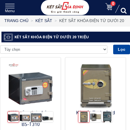
0
KÉT SẮT KHÓA ĐIỆN TỬ DƯỚI 20 T
TRANG CHỦ
KÉT SẮT
KÉT SẮT KHÓA ĐIỆN TỬ DƯỚI 20 TRIỆU
Lọc
Két sắt mini nhập
Két sắt Truly Gold
khẩu Hàn Quốc Booil
điện tử TLG55E
BS-T310