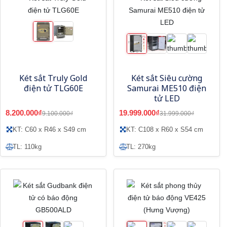
Két sắt Truly Gold
Két sắt Siêu cường
điện tử TLG60E
Samurai ME510 điện
tử LED
8.200.000₫
19.999.000₫
9.100.000₫
31.999.000₫
KT: C60 x R46 x S49 cm
KT: C108 x R60 x S54 cm
TL: 110kg
TL: 270kg