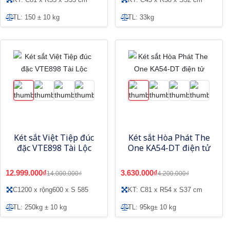
TL: 150 ± 10 kg
TL: 33kg
Két sắt Việt Tiệp đúc
Két sắt Hòa Phát The
đặc VTE898 Tài Lộc
One KA54-DT điện tử
12.999.000₫
3.630.000₫
14.000.000₫
4.200.000₫
C1200 x rộng600 x S 585
KT: C81 x R54 x S37 cm
TL: 250kg ± 10 kg
TL: 95kg± 10 kg