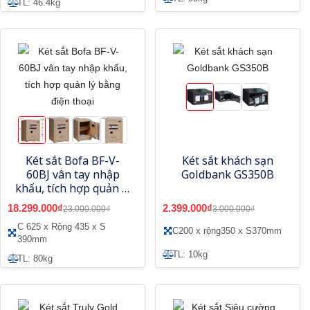
TL: 46.4kg
Két sắt Bofa BF-V-
Két sắt khách sạn
60BJ vân tay nhập
Goldbank GS350B
khẩu, tích hợp quản lý
bằng điện thoại
18.299.000₫
2.399.000₫
23.000.000₫
3.000.000₫
C 625 x Rộng 435 x S
C200 x rộng350 x S370mm
390mm
TL: 10kg
TL: 80kg