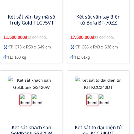
Két sắt vân tay mã số
Két sắt vân tay điện
Truly Gold TLG75VT
tử Bofa BF-70ZZ
11.500.000₫
17.500.000₫
15.000.000₫
22.000.000₫
KT: C75 x R50 x S49 cm
KT: C68 x R43 x S38 cm
TL: 160 kg
TL: 61kg
Két sắt khách sạn
Két sắt to đại điện tử
Goldbank GS420W
KH-KCC240DT