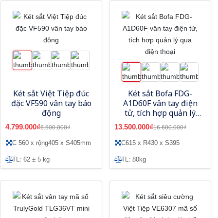
Két sắt Việt Tiệp đúc
Két sắt Bofa FDG-
đặc VF590 vân tay báo
A1D60F vân tay điện
động
tử, tích hợp quản lý
qua điện thoại
4.799.000₫
13.500.000₫
6.500.000₫
16.600.000₫
C 560 x rộng405 x S405mm
C615 x R430 x S395
TL: 62 ± 5 kg
TL: 80kg