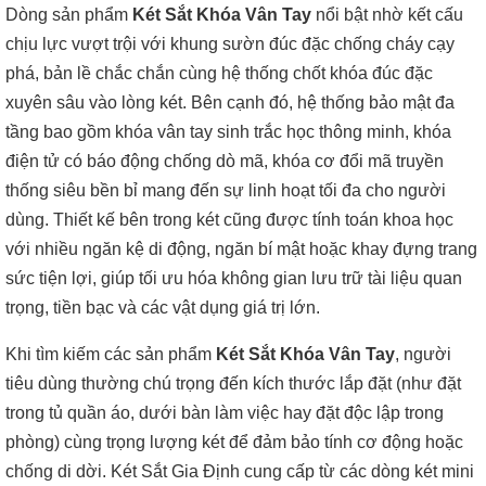
Dòng sản phẩm
Két Sắt Khóa Vân Tay
nổi bật nhờ kết cấu
chịu lực vượt trội với khung sườn đúc đặc chống cháy cạy
phá, bản lề chắc chắn cùng hệ thống chốt khóa đúc đặc
xuyên sâu vào lòng két. Bên cạnh đó, hệ thống bảo mật đa
tầng bao gồm khóa vân tay sinh trắc học thông minh, khóa
điện tử có báo động chống dò mã, khóa cơ đổi mã truyền
thống siêu bền bỉ mang đến sự linh hoạt tối đa cho người
dùng. Thiết kế bên trong két cũng được tính toán khoa học
với nhiều ngăn kệ di động, ngăn bí mật hoặc khay đựng trang
sức tiện lợi, giúp tối ưu hóa không gian lưu trữ tài liệu quan
trọng, tiền bạc và các vật dụng giá trị lớn.
Khi tìm kiếm các sản phẩm
Két Sắt Khóa Vân Tay
, người
tiêu dùng thường chú trọng đến kích thước lắp đặt (như đặt
trong tủ quần áo, dưới bàn làm việc hay đặt độc lập trong
phòng) cùng trọng lượng két để đảm bảo tính cơ động hoặc
chống di dời. Két Sắt Gia Định cung cấp từ các dòng két mini