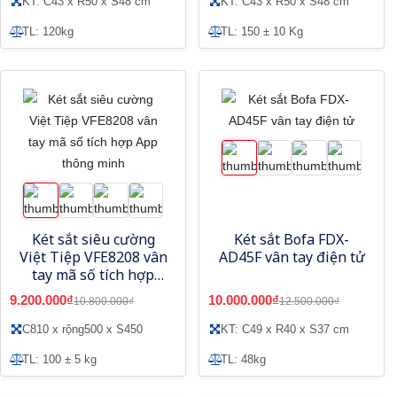
KT: C43 x R50 x S48 cm
KT: C43 x R50 x S48 cm
TL: 120kg
TL: 150 ± 10 Kg
Két sắt siêu cường
Két sắt Bofa FDX-
Việt Tiệp VFE8208 vân
AD45F vân tay điện tử
tay mã số tích hợp
App thông minh
9.200.000₫
10.000.000₫
10.800.000₫
12.500.000₫
C810 x rộng500 x S450
KT: C49 x R40 x S37 cm
TL: 100 ± 5 kg
TL: 48kg