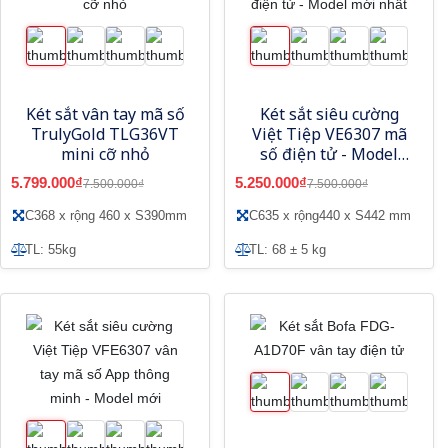
Két sắt vân tay mã số
Két sắt siêu cường
TrulyGold TLG36VT
Việt Tiệp VE6307 mã
mini cỡ nhỏ
số điện tử - Model
mới nhất
5.799.000₫
5.250.000₫
7.500.000₫
7.500.000₫
C368 x rộng 460 x S390mm
C635 x rộng440 x S442 mm
TL: 55kg
TL: 68 ± 5 kg