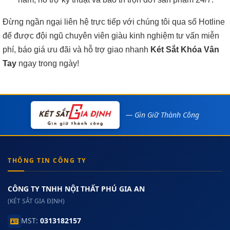
Đừng ngần ngại liên hệ trực tiếp với chúng tôi qua số Hotline
để được đội ngũ chuyên viên giàu kinh nghiệm tư vấn miễn
phí, báo giá ưu đãi và hỗ trợ giao nhanh
Két Sắt Khóa Vân
Tay
ngay trong ngày!
— Gìn Giữ Thành Công
THÔNG TIN CÔNG TY
CÔNG TY TNHH NỘI THẤT PHÚ GIA AN
(KÉT SẮT GIA ĐỊNH)
MST:
0313182157