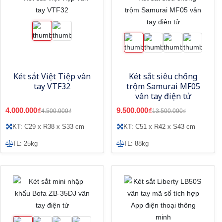
Két sắt Việt Tiệp vân
Két sắt siêu chống
tay VTF32
trộm Samurai MF05
vân tay điện tử
4.000.000₫
9.500.000₫
4.500.000₫
13.500.000₫
KT: C29 x R38 x S33 cm
KT: C51 x R42 x S43 cm
TL: 25kg
TL: 88kg