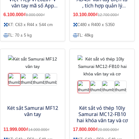
vân tay mã số App
, tích hợp quản lý
thông minh-Model
bằng điện thoại
6.100.000₫
10.100.000₫
8.000.000₫
12.700.000₫
mới
KT: C63 x R44 x S44 cm
C480 x R400 x S350
TL: 70 ± 5 kg
TL: 48kg
Két sắt Samurai MF12
Két sắt vỏ thép 10ly
vân tay
Samurai MC12-FB10
hai khóa vân tay và cơ
11.999.000₫
17.800.000₫
14.000.000₫
20.000.000₫