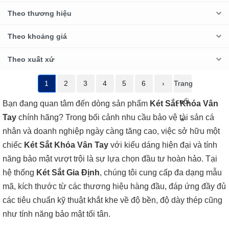
Theo thương hiệu
Theo khoảng giá
Theo xuất xứ
1
2
3
4
5
6
›
Trang
cuối
Bạn đang quan tâm đến dòng sản phẩm
Két Sắt Khóa Vân
Tay
chính hãng? Trong bối cảnh nhu cầu bảo vệ tài sản cá
»
nhân và doanh nghiệp ngày càng tăng cao, việc sở hữu một
chiếc
Két Sắt Khóa Vân Tay
với kiểu dáng hiện đại và tính
năng bảo mật vượt trội là sự lựa chọn đầu tư hoàn hảo. Tại
hệ thống
Két Sắt Gia Định
, chúng tôi cung cấp đa dạng mẫu
mã, kích thước từ các thương hiệu hàng đầu, đáp ứng đầy đủ
các tiêu chuẩn kỹ thuật khắt khe về độ bền, độ dày thép cũng
như tính năng bảo mật tối tân.