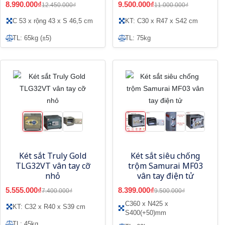
8.990.000₫
9.500.000₫
12.450.000₫
11.000.000₫
C 53 x rộng 43 x S 46,5 cm
KT: C30 x R47 x S42 cm
TL: 65kg (±5)
TL: 75kg
Két sắt Truly Gold
Két sắt siêu chống
TLG32VT vân tay cỡ
trộm Samurai MF03
nhỏ
vân tay điện tử
5.555.000₫
8.399.000₫
7.400.000₫
9.500.000₫
C360 x N425 x
KT: C32 x R40 x S39 cm
S400(+50)mm
TL: 45kg