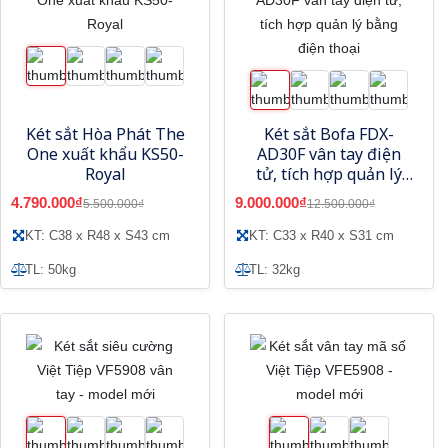
Két sắt Hòa Phát The
Két sắt Bofa FDX-
One xuất khẩu KS50-
AD30F vân tay điện
Royal
tử, tích hợp quản lý
bằng điện thoại
4.790.000₫
9.000.000₫
5.500.000₫
12.500.000₫
KT: C38 x R48 x S43 cm
KT: C33 x R40 x S31 cm
TL: 50kg
TL: 32kg