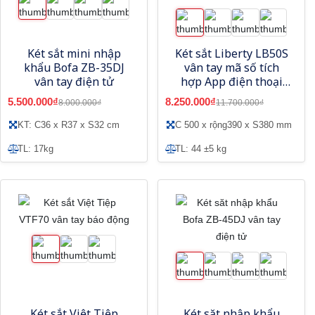
Két sắt mini nhập
Két sắt Liberty LB50S
khẩu Bofa ZB-35DJ
vân tay mã số tích
vân tay điện tử
hợp App điện thoại
thông minh
5.500.000₫
8.250.000₫
8.000.000₫
11.700.000₫
KT: C36 x R37 x S32 cm
C 500 x rộng390 x S380 mm
TL: 17kg
TL: 44 ±5 kg
Két sắt Việt Tiệp
Két săt nhập khẩu