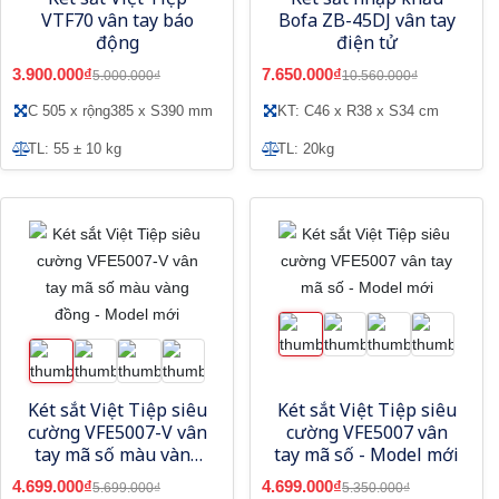
VTF70 vân tay báo
Bofa ZB-45DJ vân tay
động
điện tử
3.900.000₫
7.650.000₫
5.000.000₫
10.560.000₫
C 505 x rộng385 x S390 mm
KT: C46 x R38 x S34 cm
TL: 55 ± 10 kg
TL: 20kg
Két sắt Việt Tiệp siêu
Két sắt Việt Tiệp siêu
cường VFE5007-V vân
cường VFE5007 vân
tay mã số màu vàng
tay mã số - Model mới
đồng - Model mới
4.699.000₫
4.699.000₫
5.699.000₫
5.350.000₫