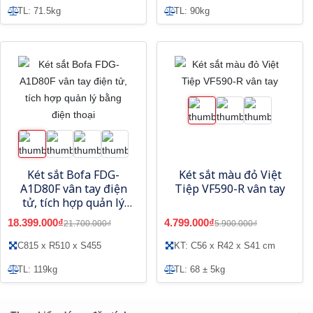
TL: 71.5kg
TL: 90kg
Két sắt Bofa FDG-
Két sắt màu đỏ Việt
A1D80F vân tay điện
Tiệp VF590-R vân tay
tử, tích hợp quản lý
bằng điện thoại
18.399.000₫
4.799.000₫
21.700.000₫
5.900.000₫
C815 x R510 x S455
KT: C56 x R42 x S41 cm
TL: 119kg
TL: 68 ± 5kg