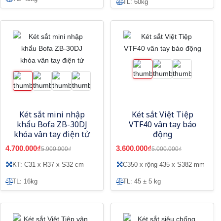
TL: 60kg
Két sắt mini nhập
Két sắt Việt Tiệp
khẩu Bofa ZB-30DJ
VTF40 vân tay báo
khóa vân tay điện tử
động
4.700.000₫
3.600.000₫
5.900.000₫
5.000.000₫
KT: C31 x R37 x S32 cm
C350 x rộng 435 x S382 mm
TL: 16kg
TL: 45 ± 5 kg