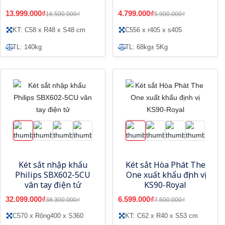
13.999.000₫
4.799.000₫
16.500.000₫
5.900.000₫
KT: C58 x R48 x S48 cm
C556 x r405 x s405
TL: 140kg
TL: 68kg± 5Kg
Két sắt nhập khẩu
Két sắt Hòa Phát The
Philips SBX602-5CU
One xuất khẩu định vị
vân tay điện tử
KS90-Royal
32.099.000₫
6.599.000₫
38.300.000₫
7.500.000₫
C570 x Rộng400 x S360
KT: C62 x R40 x S53 cm