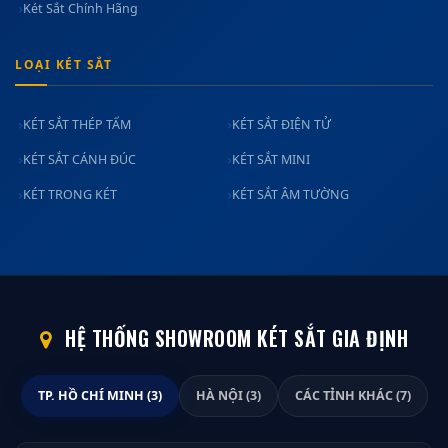
Két Sắt Chính Hãng
LOẠI KÉT SẮT
KÉT SẮT THÉP TẤM
KÉT SẮT ĐIỆN TỬ
KÉT SẮT CÁNH ĐÚC
KÉT SẮT MINI
KÉT TRONG KÉT
KÉT SẮT ÂM TƯỜNG
HỆ THỐNG SHOWROOM KÉT SẮT GIA ĐỊNH
TP. HỒ CHÍ MINH (3)
HÀ NỘI (3)
CÁC TỈNH KHÁC (7)