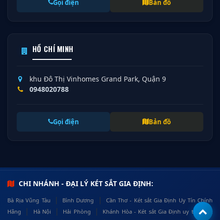
Gọi điện
Bản đồ
HỒ CHÍ MINH
khu Đô Thị Vinhomes Grand Park, Quận 9
0948020788
Gọi điện
Bản đồ
CHI NHÁNH - ĐẠI LÝ KÉT SẮT GIA ĐỊNH:
|
|
Bà Rịa Vũng Tàu
Bình Dương
Cần Thơ - Két sắt Gia Định Uy Tín Chính
|
|
|
Hãng
Hà Nội
Hải Phòng
Khánh Hòa - Két sắt Gia Định uy tín, chất