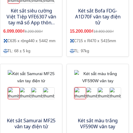
Két sắt siêu cường
Két sắt Bofa FDG-
Việt Tiệp VFE6307 vân
A1D70F vân tay điện
tay mã số App thông
tử
minh - Model mới
6.099.000₫
15.200.000₫
8.200.000₫
18.800.000₫
C635 x rộng440 x S442 mm
C715 x R470 x S415mm
TL: 68 ± 5 kg
TL: 97kg
Két sắt Samurai MF25
Két sắt màu trắng
vân tay điện tử
VF590W vân tay