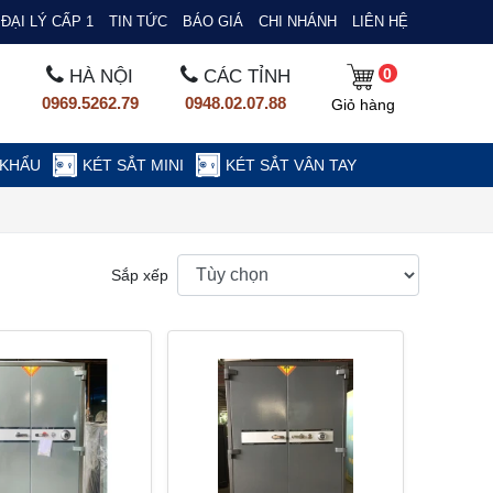
ĐẠI LÝ CẤP 1
TIN TỨC
BÁO GIÁ
CHI NHÁNH
LIÊN HỆ
0
HÀ NỘI
CÁC TỈNH
0969.5262.79
0948.02.07.88
Giỏ hàng
 KHẨU
KÉT SẮT MINI
KÉT SẮT VÂN TAY
Sắp xếp