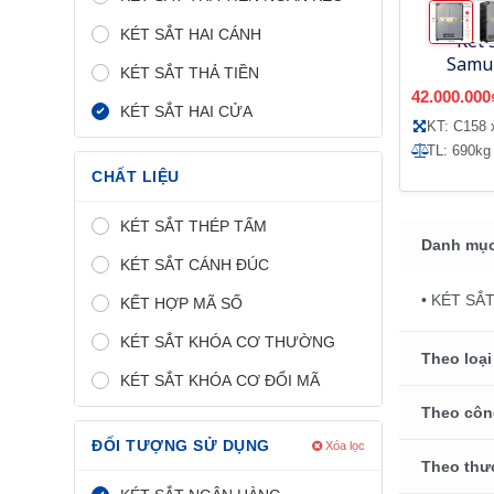
KÉT SẮT HAI CÁNH
Két 
Samu
KÉT SẮT THẢ TIỀN
42.000.000
KÉT SẮT HAI CỬA
KT: C158 
TL: 690kg
CHẤT LIỆU
KÉT SẮT THÉP TẤM
Danh mục
KÉT SẮT CÁNH ĐÚC
• KÉT SẮ
KẾT HỢP MÃ SỐ
KÉT SẮT KHÓA CƠ THƯỜNG
Theo loại
KÉT SẮT KHÓA CƠ ĐỔI MÃ
Theo côn
ĐỐI TƯỢNG SỬ DỤNG
Xóa lọc
Theo thư