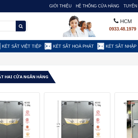
GIỚI THIỆU
HỆ THỐNG CỬA HÀNG
TUYỂN 
HCM
0933.48.1979
KÉT SẮT VIỆT TIỆP
KÉT SẮT HOÀ PHÁT
KÉT SẮT NHẬP
ẮT HAI CỬA NGÂN HÀNG