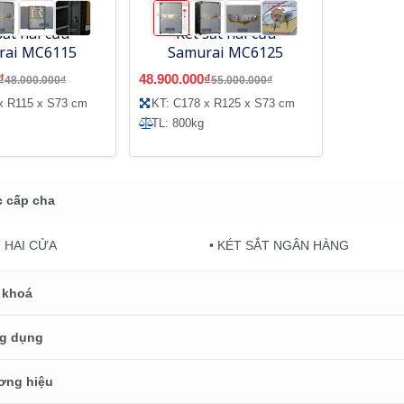
sắt hai cửa
Két sắt hai cửa
rai MC6115
Samurai MC6125
₫
48.900.000₫
48.000.000₫
55.000.000₫
x R115 x S73 cm
KT: C178 x R125 x S73 cm
TL: 800kg
 cấp cha
T HAI CỬA
• KÉT SẮT NGÂN HÀNG
 khoá
g dụng
ơng hiệu