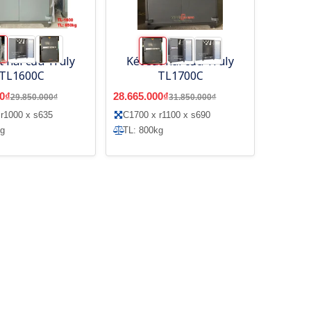
t hai cửa Truly
Két sắt hai cửa Truly
TL1600C
TL1700C
0₫
28.665.000₫
29.850.000₫
31.850.000₫
r1000 x s635
C1700 x r1100 x s690
kg
TL: 800kg