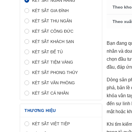
KÉT SẮT NGÂN HÀNG
Theo kho
KÉT SẮT GIA ĐÌNH
KÉT SẮT THU NGÂN
Theo xuấ
KÉT SẮT CÔNG ĐỨC
KÉT SẮT KHÁCH SẠN
Bạn đang q
nhân và doa
KÉT SẮT ĐỂ TỦ
chọn đầu tư
KÉT SẮT TIỆM VÀNG
đầu, đáp ứn
KÉT SẮT PHONG THỦY
Dòng sản 
KÉT SẮT VĂN PHÒNG
phá, bản lề
KÉT SẮT CÁ NHÂN
khóa vân ta
đến sự linh 
THƯƠNG HIỆU
mật hoặc kha
KÉT SẮT VIỆT TIỆP
Khi tìm kiế