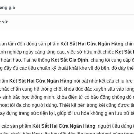
ảng giá
t xứ
uan tâm đến dòng sản phẩm
Két Sắt Hai Cửa Ngân Hàng
chín
nh nghiệp ngày càng tăng cao, việc sở hữu một chiếc
Két Sắt
 hoàn hảo. Tại hệ thống
Két Sắt Gia Định
, chúng tôi cung cấp
g đầy đủ các tiêu chuẩn kỹ thuật khắt khe về độ bền, độ dày thé
phẩm
Két Sắt Hai Cửa Ngân Hàng
nổi bật nhờ kết cấu chịu lực
 chắc chắn cùng hệ thống chốt khóa đúc đặc xuyên sâu vào lòn
y sinh trắc học thông minh, khóa điện tử có báo động chống dò
hoạt tối đa cho người dùng. Thiết kế bên trong két cũng được t
y đựng trang sức tiện lợi, giúp tối ưu hóa không gian lưu trữ tài
m các sản phẩm
Két Sắt Hai Cửa Ngân Hàng
, người tiêu dùng