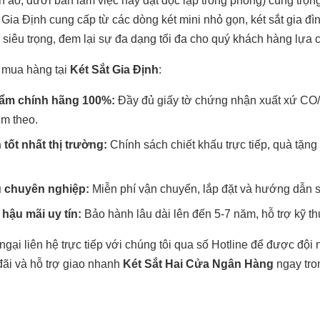
ần áo, dưới bàn làm việc hay đặt độc lập trong phòng) cùng trọ
 Gia Định cung cấp từ các dòng két mini nhỏ gọn, két sắt gia đ
 siêu trọng, đem lại sự đa dạng tối đa cho quý khách hàng lựa 
 mua hàng tại
Két Sắt Gia Định
:
ẩm chính hãng 100%:
Đầy đủ giấy tờ chứng nhận xuất xứ CO/
m theo.
 tốt nhất thị trường:
Chính sách chiết khấu trực tiếp, quà tặn
ụ chuyên nghiệp:
Miễn phí vận chuyển, lắp đặt và hướng dẫn s
hậu mãi uy tín:
Bảo hành lâu dài lên đến 5-7 năm, hỗ trợ kỹ thu
gại liên hệ trực tiếp với chúng tôi qua số Hotline để được đội
đãi và hỗ trợ giao nhanh
Két Sắt Hai Cửa Ngân Hàng
ngay tro