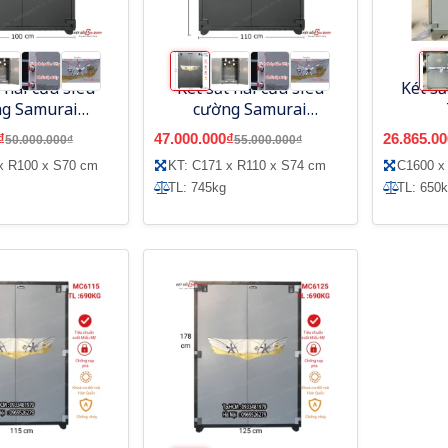
 hai cửa siêu
Két sắt hai cửa siêu
Két sắ
g Samurai
cường Samurai
100 mã cơ
MC6110 khóa cơ Hàn
₫
47.000.000₫
26.865.00
50.000.000₫
55.000.000₫
Quốc
x R100 x S70 cm
KT: C171 x R110 x S74 cm
C1600 x 
TL: 745kg
TL: 650