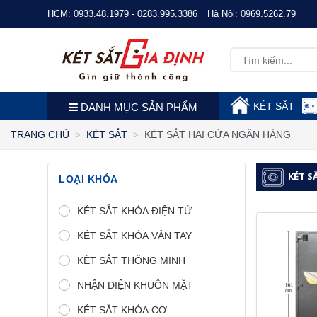
HCM:
0933.48.1979 - 0283.995.3386
Hà Nội:
0969.5262.79
KÉT SẮT
DANH MỤC SẢN PHẨM
KÉT SẮT HAI CỬA NGÂN HÀNG
TRANG CHỦ
KÉT SẮT
KÉT S
LOẠI KHÓA
KÉT SẮT KHÓA ĐIỆN TỬ
KÉT SẮT KHÓA VÂN TAY
KÉT SẮT THÔNG MINH
NHẬN DIỆN KHUÔN MẶT
KÉT SẮT KHÓA CƠ