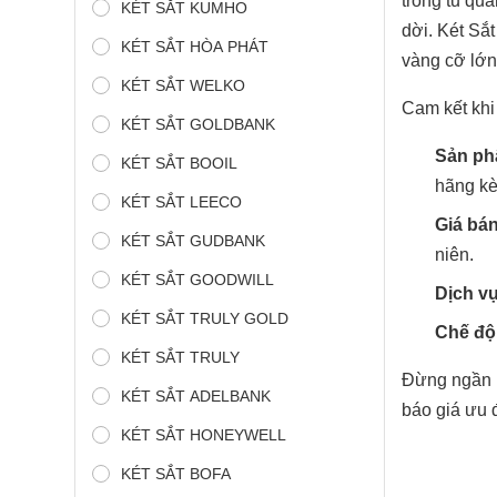
trong tủ qu
KÉT SẮT KUMHO
dời. Két Sắt
KÉT SẮT HÒA PHÁT
vàng cỡ lớn
KÉT SẮT WELKO
Cam kết khi
KÉT SẮT GOLDBANK
Sản ph
KÉT SẮT BOOIL
hãng kè
KÉT SẮT LEECO
Giá bán
KÉT SẮT GUDBANK
niên.
KÉT SẮT GOODWILL
Dịch v
KÉT SẮT TRULY GOLD
Chế độ 
KÉT SẮT TRULY
Đừng ngần n
KÉT SẮT ADELBANK
báo giá ưu 
KÉT SẮT HONEYWELL
KÉT SẮT BOFA