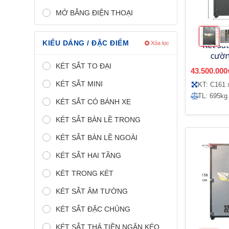
MỞ BẰNG ĐIỆN THOẠI
KIỂU DÁNG / ĐẶC ĐIỂM
Két sắt
Xóa lọc
cườn
MC6
KÉT SẮT TO ĐẠI
43.500.000
KÉT SẮT MINI
KT: C161 
TL: 695kg
KÉT SẮT CÓ BÁNH XE
KÉT SẮT BÀN LỀ TRONG
KÉT SẮT BÀN LỀ NGOÀI
KÉT SẮT HAI TẦNG
KÉT TRONG KÉT
KÉT SẮT ÂM TƯỜNG
KÉT SẮT ĐẶC CHỦNG
KÉT SẮT THẢ TIỀN NGĂN KÉO