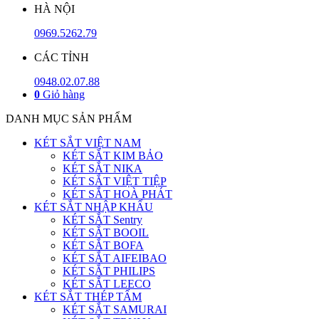
HÀ NỘI
0969.5262.79
CÁC TỈNH
0948.02.07.88
0
Giỏ hàng
DANH MỤC SẢN PHẨM
KÉT SẮT VIỆT NAM
KÉT SẮT KIM BẢO
KÉT SẮT NIKA
KÉT SẮT VIỆT TIỆP
KÉT SẮT HOÀ PHÁT
KÉT SẮT NHẬP KHẨU
KÉT SẮT Sentry
KÉT SẮT BOOIL
KÉT SẮT BOFA
KÉT SẮT AIFEIBAO
KÉT SẮT PHILIPS
KÉT SẮT LEECO
KÉT SẮT THÉP TẤM
KÉT SẮT SAMURAI