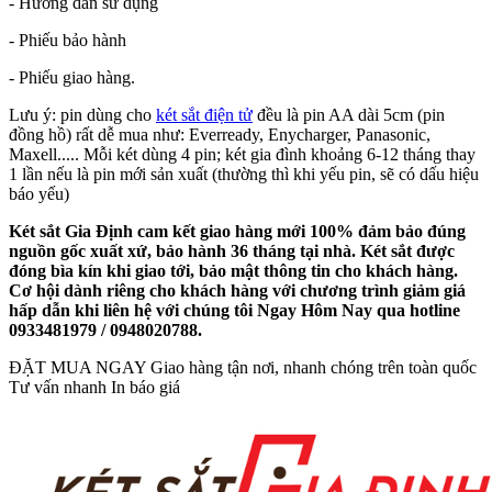
- Hướng dẫn sử dụng
- Phiếu bảo hành
- Phiếu giao hàng.
Lưu ý: pin dùng cho
két sắt điện tử
đều là pin AA dài 5cm (pin
đồng hồ) rất dễ mua như: Everready, Enycharger, Panasonic,
Maxell..... Mỗi két dùng 4 pin; két gia đình khoảng 6-12 tháng thay
1 lần nếu là pin mới sản xuất (thường thì khi yếu pin, sẽ có dấu hiệu
báo yếu)
Két sắt Gia Định
cam kết giao hàng mới 100% đảm bảo đúng
nguồn gốc xuất xứ, bảo hành 36 tháng tại nhà. Két sắt được
đóng bìa kín khi giao tới, bảo mật thông tin cho khách hàng.
Cơ hội dành riêng cho khách hàng với chương trình giảm giá
hấp dẫn khi liên hệ với chúng tôi Ngay Hôm Nay qua hotline
0933481979 / 0948020788.
ĐẶT MUA NGAY
Giao hàng tận nơi, nhanh chóng trên toàn quốc
Tư vấn nhanh
In báo giá