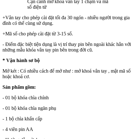
Cận cảnh mở khoá vân tay 1 chạm và mã
số điện tử
+Vân tay cho phép cài đặt tối đa 30 ngón - nhiều người trong gia
đình có thể cùng sử dụng.
+Mã số cho phép cài đặt từ 3-15 số.
- Điểm đặc biệt tiện dụng là vị trí thay pin bên ngoài khác hẳn với
những mẫu khóa vân tay pin bên trong đời cũ.
* Vận hành sơ bộ
Mở két : Có nhiều cách để mở như : mở khoá vân tay , mật mã số
hoặc khoá cơ.
Sản phẩm gồm:
- 01 bộ khóa chìa chính
- 01 bộ khóa chìa ngăn phụ
- 1 bộ chìa khẩn cấp
- 4 viên pin AA