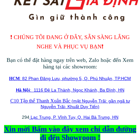
❗️ CHÚNG TÔI ĐANG Ở ĐÂY, SẴN SÀNG LẮNG
NGHE VÀ PHỤC VỤ BẠN❗️
Bạn có thể đặt hàng ngay trên web, Zalo hoặc đến Xem
hàng tại các showroom:
: 82 Phan Đăng Lưu, phường 5, Q. Phú Nhuận, TP.HCM
HCM
Hà Nội
: 1116 Đê La Thành, Ngọc Khánh, Ba Đình, HN
C10 Tập thể Thanh Xuân Bắc
(mặt Nguyễn Trãi: gần ngã tư
Nguyễn Trãi- Khuất Duy Tiến)
294
Lạc Trung, P. Vĩnh Tuy, Q. Hai Bà Trưng, HN
Xin mời Bấm vào đây xem chỉ dẫn đường
đi đến Showroom !