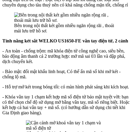
chuyên dụng cho tàu thuỷ nên có khả năng chống mặn tốt, chống rỉ
Bên trong nội thất két gồm nhiều ngăn rộng rãi , thoải
mái lưu trữ hồ sơ.
Tính năng
két sắt
WELKO US1650-FE vân tay điện tử, 2 cánh
- An toàn - chống trộm: mã khóa điện tử công nghệ cao, siêu bền,
báo động âm thanh cả 2 trường hợp: mở mã sai 03 lần và đập phá,
dịch chuyển két.
- Bảo mật: đổi mật khẩu linh hoạt, Có thể ẩn mã số khi mở két -
chống lộ mã.
- Hỗ trợ mở két trong bóng tối: có màn hình phát sáng khi kích hoạt.
-
Khóa vân tay 1 chạm kết hợp mã số điện tử bảo mật tuyệt vời: bạn
có thể chọn chế độ sử dụng mở bằng vân tay, mã số riêng biệt. Hoặc
kết hợp cả hai vân tay + mã số. (có hướng dẫn sử dụng chi tiết khi
Gia Định giao hàng).