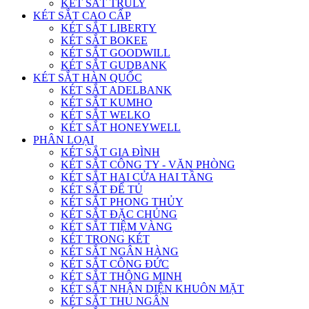
KÉT SẮT TRULY
KÉT SẮT CAO CẤP
KÉT SẮT LIBERTY
KÉT SẮT BOKEE
KÉT SẮT GOODWILL
KÉT SẮT GUDBANK
KÉT SẮT HÀN QUỐC
KÉT SẮT ADELBANK
KÉT SẮT KUMHO
KÉT SẮT WELKO
KÉT SẮT HONEYWELL
PHÂN LOẠI
KÉT SẮT GIA ĐÌNH
KÉT SẮT CÔNG TY - VĂN PHÒNG
KÉT SẮT HAI CỬA HAI TẦNG
KÉT SẮT ĐỂ TỦ
KÉT SẮT PHONG THỦY
KÉT SẮT ĐẶC CHỦNG
KÉT SẮT TIỆM VÀNG
KÉT TRONG KÉT
KÉT SẮT NGÂN HÀNG
KÉT SẮT CÔNG ĐỨC
KÉT SẮT THÔNG MINH
KÉT SẮT NHẬN DIỆN KHUÔN MẶT
KÉT SẮT THU NGÂN