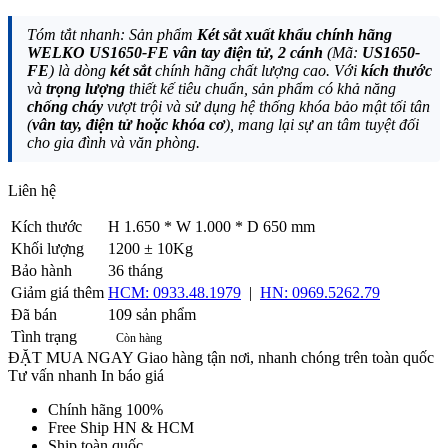
Tóm tắt nhanh: Sản phẩm
Két sắt xuất khẩu chính hãng
WELKO US1650-FE vân tay điện tử, 2 cánh
(Mã:
US1650-
FE
) là dòng
két sắt
chính hãng chất lượng cao. Với
kích thước
và
trọng lượng
thiết kế tiêu chuẩn, sản phẩm có khả năng
chống cháy
vượt trội và sử dụng hệ thống khóa bảo mật tối tân
(
vân tay, điện tử hoặc khóa cơ
), mang lại sự an tâm tuyệt đối
cho gia đình và văn phòng.
Liên hệ
Gọi ngay
Kích thước
H 1.650 * W 1.000 * D 650 mm
Khối lượng
1200 ± 10Kg
Bảo hành
36 tháng
Giảm giá thêm
HCM: 0933.48.1979
|
HN: 0969.5262.79
Đã bán
109 sản phẩm
Tình trạng
Còn hàng
ĐẶT MUA NGAY
Giao hàng tận nơi, nhanh chóng trên toàn quốc
Tư vấn nhanh
In báo giá
Chính hãng 100%
Free Ship HN & HCM
Ship toàn quốc