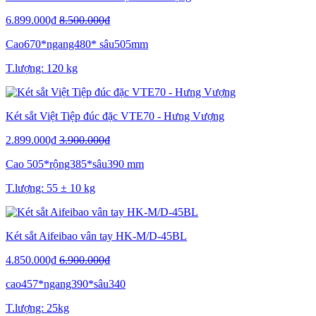
6.899.000₫
8.500.000₫
Cao670*ngang480* sâu505mm
T.lượng: 120 kg
Két sắt Việt Tiệp đúc đặc VTE70 - Hưng Vượng
2.899.000₫
3.900.000₫
Cao 505*rộng385*sâu390 mm
T.lượng: 55 ± 10 kg
Két sắt Aifeibao vân tay HK-M/D-45BL
4.850.000₫
6.900.000₫
cao457*ngang390*sâu340
T.lượng: 25kg