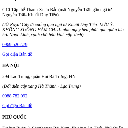
C10 Tập thể Thanh Xuân Bắc (mặt Nguyễn Trãi: gần ngã tư
Nguyễn Trãi- Khuất Duy Tiến)
(Từ Royal City đi xuống qua ngã tư Khuất Duy Tiến- LƯU Ý:
KHÔNG XUỐNG HẦM CHUI- nhìn ngay bên phải, qua quán bia
hơi Ngọc Linh, cạnh chỗ bán Vali, cặp xách)
0969.5262.79
Gọi điện
Bản đồ
HÀ NỘI
294 Lạc Trung, quận Hai Bà Trưng, HN
(Đối diện cây xăng Hà Thành - Lạc Trung)
0988 782 092
Gọi điện
Bản đồ
PHÚ QUỐC