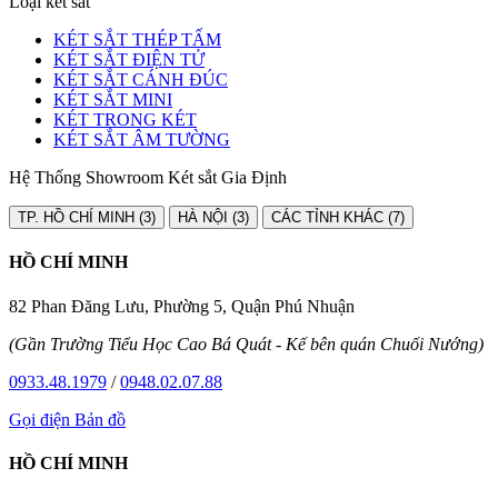
Loại két sắt
KÉT SẮT THÉP TẤM
KÉT SẮT ĐIỆN TỬ
KÉT SẮT CÁNH ĐÚC
KÉT SẮT MINI
KÉT TRONG KÉT
KÉT SẮT ÂM TƯỜNG
Hệ Thống Showroom Két sắt Gia Định
TP. HỒ CHÍ MINH (3)
HÀ NỘI (3)
CÁC TỈNH KHÁC (7)
HỒ CHÍ MINH
82 Phan Đăng Lưu, Phường 5, Quận Phú Nhuận
(Gần Trường Tiểu Học Cao Bá Quát - Kế bên quán Chuối Nướng)
0933.48.1979
/
0948.02.07.88
Gọi điện
Bản đồ
HỒ CHÍ MINH