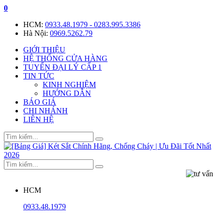
0
HCM:
0933.48.1979 - 0283.995.3386
Hà Nội:
0969.5262.79
GIỚI THIỆU
HỆ THỐNG CỬA HÀNG
TUYỂN ĐẠI LÝ CẤP 1
TIN TỨC
KINH NGHIỆM
HƯỚNG DẪN
BÁO GIÁ
CHI NHÁNH
LIÊN HỆ
HCM
0933.48.1979