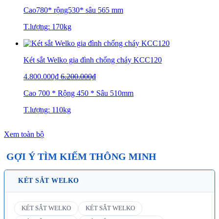
Cao780* rộng530* sâu 565 mm
T.lượng: 170kg
Két sắt Welko gia đình chống cháy KCC120
4.800.000₫
6.200.000₫
Cao 700 * Rộng 450 * Sâu 510mm
T.lượng: 110kg
Xem toàn bộ
GỢI Ý TÌM KIẾM THÔNG MINH
KÉT SẮT WELKO
KÉT SẮT WELKO
KÉT SẮT WELKO