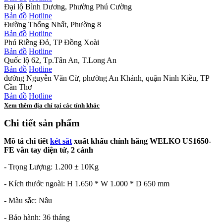
Đại lộ Bình Dương, Phường Phú Cường
Bản đồ
Hotline
Đường Thống Nhất, Phường 8
Bản đồ
Hotline
Phú Riềng Đỏ, TP Đồng Xoài
Bản đồ
Hotline
Quốc lộ 62, Tp.Tân An, T.Long An
Bản đồ
Hotline
đường Nguyễn Văn Cừ, phường An Khánh, quận Ninh Kiều, TP
Cần Thơ
Bản đồ
Hotline
Xem thêm địa chỉ tại các tỉnh khác
Chi tiết sản phẩm
Mô tả chi tiết
két sắt
xuất khẩu chính hãng WELKO US1650-
FE vân tay điện tử, 2 cánh
-
Trọng Lượng: 1.200 ± 10Kg
-
Kích thước ngoài: H 1.650 * W 1.000 * D 650 mm
- Màu sắc: Nâu
- Bảo hành: 36 tháng