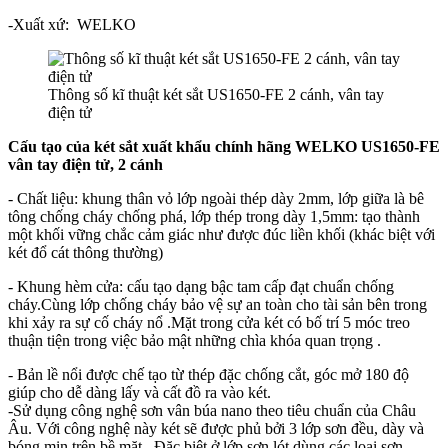
-Xuất xứ:
WELKO
Thông số kĩ thuật két sắt US1650-FE 2 cánh, vân tay
điện tử
Cấu tạo của két sắt xuất khẩu chính hãng WELKO US1650-FE
vân tay điện tử, 2 cánh
- Chất liệu: khung thân vỏ lớp ngoài thép dày 2mm, lớp giữa là bê
tông chống cháy chống phá, lớp thép trong dày 1,5mm: tạo thành
một khối vững chắc cảm giác như được đúc liền khối (khác biệt với
két đổ cát thông thường)
- Khung hèm cửa: cấu tạo dạng bậc tam cấp đạt chuẩn chống
cháy.Cùng lớp chống cháy bảo vệ sự an toàn cho tài sản bên trong
khi xảy ra sự cố cháy nổ .Mặt trong cửa két có bố trí 5 móc treo
thuận tiện trong việc bảo mật những chìa khóa quan trọng .
- Bản lề nổi được chế tạo từ thép đặc chống cắt, góc mở 180 độ
giúp cho dễ dàng lấy và cất đồ ra vào két.
-Sử dụng công nghệ sơn vân búa nano theo tiêu chuẩn của Châu
Âu. Với công nghệ này két sẽ được phủ bởi 3 lớp sơn đều, dày và
bóng mịn trên bề mặt . Đặc biệt ở lớp sơn lót dùng các loại sơn