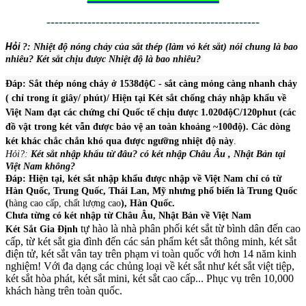
----------------------------------------------------
Hỏi
?: Nhiệt độ nón
g chảy của sắt thép (làm vỏ két sắt) nói chung là bao
nhiêu? Két sắt chịu được Nhiệt độ là bao nhiêu?
Đáp: Sắt thép nóng chảy ở 1538độC - sắt càng mỏng càng nhanh chảy
( chỉ trong ít giây/ phút)/ Hiện tại Két sắt chống cháy nhập khẩu về
Việt Nam đạt các chứng chỉ Quốc tế chịu được 1.020độC/120phut (các
đồ vật trong két vẫn được bảo vệ an toàn khoảng ~100độ). Các dòng
két khác chắc chắn khó qua được ngưỡng nhiệt độ này
.
Hỏi?:
Két sắt nhập khẩu từ đâu? có két nhập Châu Âu , Nhật Bản tại
Việt Nam không?
Đáp: Hiện tại, két sắt nhập khẩu được nhập về Việt Nam chỉ có từ
Hàn Quốc, Trung Quốc, Thái Lan, Mỹ nhưng phổ biến là Trung Quốc
(
hàng cao cấp, chất lượng cao
), Hàn Quốc.
Chưa từng có két nhập từ Châu Âu, Nhật Bản về Việt Nam
tự hào là nhà phân phối két sắt từ bình dân đến cao
Két Sắt Gia Định
cấp, từ két sắt gia đình đến các sản phẩm két sắt thông minh, két sắt
điện tử, két sắt vân tay trên phạm vi toàn quốc với hơn 14 năm kinh
nghiệm! Với đa dạng các chủng loại về két sắt như két sắt việt tiệp,
két sắt hòa phát, két sắt mini, két sắt cao cấp... Phục vụ trên 10,000
khách hàng trên toàn quốc.