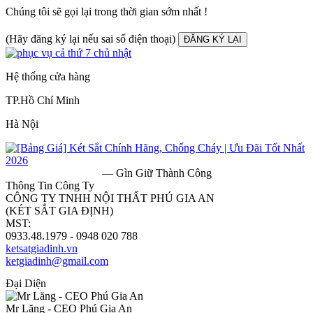
Chúng tôi sẽ gọi lại trong thời gian sớm nhất !
(Hãy đăng ký lại nếu sai số điện thoại)
ĐĂNG KÝ LẠI
Hệ thống cửa hàng
TP.Hồ Chí Minh
Hà Nội
— Gìn Giữ Thành Công
Thông Tin Công Ty
CÔNG TY TNHH NỘI THẤT PHÚ GIA AN
(KÉT SẮT GIA ĐỊNH)
MST:
0313182157
0933.48.1979 - 0948 020 788
ketsatgiadinh.vn
ketgiadinh@gmail.com
Đại Diện
Mr Lăng - CEO Phú Gia An