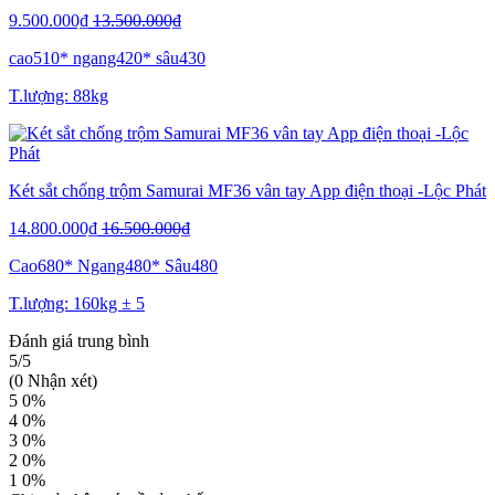
9.500.000₫
13.500.000₫
cao510* ngang420* sâu430
T.lượng: 88kg
Két sắt chống trộm Samurai MF36 vân tay App điện thoại -Lộc Phát
14.800.000₫
16.500.000₫
Cao680* Ngang480* Sâu480
T.lượng: 160kg ± 5
Đánh giá trung bình
5/5
(0 Nhận xét)
5
0%
4
0%
3
0%
2
0%
1
0%