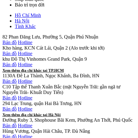
Bảo trì trọn đời
Hồ Chí Minh
Hà Nội
Tỉnh Khác
82 Phan Đăng Lưu, Phường 5, Quận Phú Nhuận
Bản đồ
Hotline
Kho hàng, KCN Cát Lái, Quận 2 (Alo trước khi tới)
Bản đồ
Hotline
khu Đô Thị Vinhomes Grand Park, Quận 9
Bản đồ
Hotline
Xem thêm địa chỉ khác tại TP.HCM
1130A Đê La Thành, Ngọc Khánh, Ba Đình, HN
Bản đồ
Hotline
C10 Tập thể Thanh Xuân Bắc (mặt Nguyễn Trãi: gần ngã tư
Nguyễn Trãi- Khuất Duy Tiến)
Bản đồ
Hotline
294 Lạc Trung, quận Hai Bà Trưng, HN
Bản đồ
Hotline
Xem thêm địa chỉ khác tại Hà Nội
Đường Ruby 3, Shophouse Bãi Kem, Phường An Thới, Phú Quốc
Bản đồ
Hotline
Hùng Vương, Quận Hải Châu, TP. Đà Nẵng
Bản đồ
Hotline