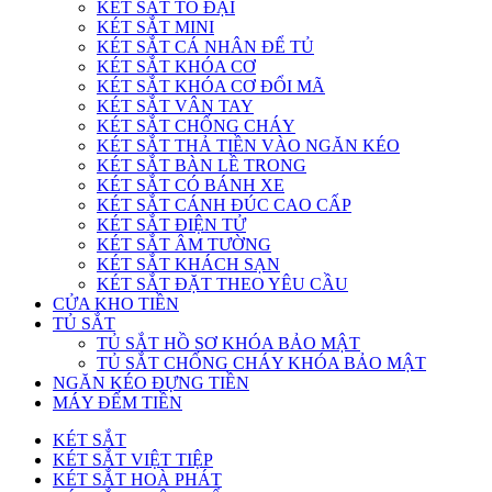
KÉT SẮT TO ĐẠI
KÉT SẮT MINI
KÉT SẮT CÁ NHÂN ĐỂ TỦ
KÉT SẮT KHÓA CƠ
KÉT SẮT KHÓA CƠ ĐỔI MÃ
KÉT SẮT VÂN TAY
KÉT SẮT CHỐNG CHÁY
KÉT SẮT THẢ TIỀN VÀO NGĂN KÉO
KÉT SẮT BÀN LỀ TRONG
KÉT SẮT CÓ BÁNH XE
KÉT SẮT CÁNH ĐÚC CAO CẤP
KÉT SẮT ĐIỆN TỬ
KÉT SẮT ÂM TƯỜNG
KÉT SẮT KHÁCH SẠN
KÉT SẮT ĐẶT THEO YÊU CẦU
CỬA KHO TIỀN
TỦ SẮT
TỦ SẮT HỒ SƠ KHÓA BẢO MẬT
TỦ SẮT CHỐNG CHÁY KHÓA BẢO MẬT
NGĂN KÉO ĐỰNG TIỀN
MÁY ĐẾM TIỀN
KÉT SẮT
KÉT SẮT VIỆT TIỆP
KÉT SẮT HOÀ PHÁT