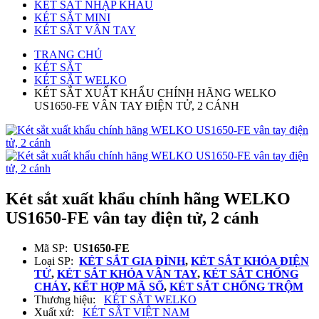
KÉT SẮT NHẬP KHẨU
KÉT SẮT MINI
KÉT SẮT VÂN TAY
TRANG CHỦ
KÉT SẮT
KÉT SẮT WELKO
KÉT SẮT XUẤT KHẨU CHÍNH HÃNG WELKO
US1650-FE VÂN TAY ĐIỆN TỬ, 2 CÁNH
Két sắt xuất khẩu chính hãng WELKO
US1650-FE vân tay điện tử, 2 cánh
Mã SP:
US1650-FE
Loại SP:
KÉT SẮT GIA ĐÌNH
,
KÉT SẮT KHÓA ĐIỆN
TỬ
,
KÉT SẮT KHÓA VÂN TAY
,
KÉT SẮT CHỐNG
CHÁY
,
KẾT HỢP MÃ SỐ
,
KÉT SẮT CHỐNG TRỘM
Thương hiệu:
KÉT SẮT WELKO
Xuất xứ:
KÉT SẮT VIỆT NAM