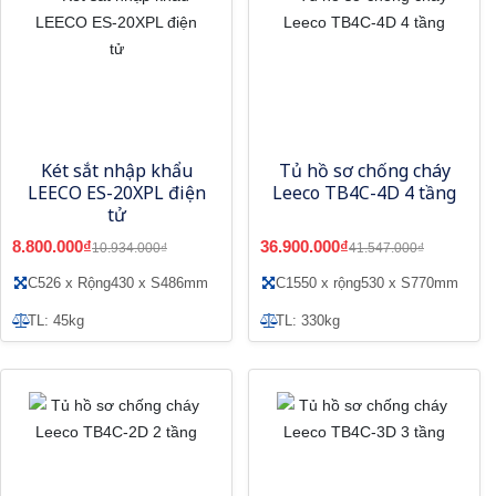
Két sắt nhập khẩu
Tủ hồ sơ chống cháy
LEECO ES-20XPL điện
Leeco TB4C-4D 4 tầng
tử
8.800.000₫
36.900.000₫
10.934.000₫
41.547.000₫
C526 x Rộng430 x S486mm
C1550 x rộng530 x S770mm
TL: 45kg
TL: 330kg