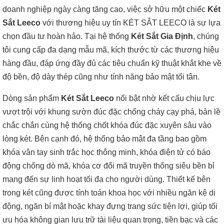
doanh nghiệp ngày càng tăng cao, việc sở hữu một chiếc
Két
Sắt Leeco
với thương hiệu uy tín KÉT SẮT LEECO là sự lựa
chọn đầu tư hoàn hảo. Tại hệ thống
Két Sắt Gia Định
, chúng
tôi cung cấp đa dạng mẫu mã, kích thước từ các thương hiệu
hàng đầu, đáp ứng đầy đủ các tiêu chuẩn kỹ thuật khắt khe về
độ bền, độ dày thép cũng như tính năng bảo mật tối tân.
Dòng sản phẩm
Két Sắt Leeco
nổi bật nhờ kết cấu chịu lực
vượt trội với khung sườn đúc đặc chống cháy cạy phá, bản lề
chắc chắn cùng hệ thống chốt khóa đúc đặc xuyên sâu vào
lòng két. Bên cạnh đó, hệ thống bảo mật đa tầng bao gồm
khóa vân tay sinh trắc học thông minh, khóa điện tử có báo
động chống dò mã, khóa cơ đổi mã truyền thống siêu bền bỉ
mang đến sự linh hoạt tối đa cho người dùng. Thiết kế bên
trong két cũng được tính toán khoa học với nhiều ngăn kệ di
động, ngăn bí mật hoặc khay đựng trang sức tiện lợi, giúp tối
ưu hóa không gian lưu trữ tài liệu quan trọng, tiền bạc và các