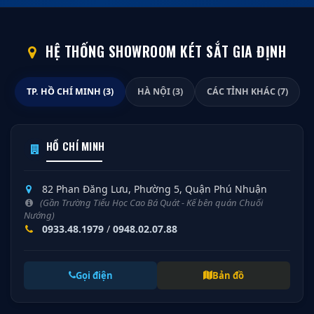
HỆ THỐNG SHOWROOM KÉT SẮT GIA ĐỊNH
TP. HỒ CHÍ MINH (3)
HÀ NỘI (3)
CÁC TỈNH KHÁC (7)
HỒ CHÍ MINH
82 Phan Đăng Lưu, Phường 5, Quận Phú Nhuận
(Gần Trường Tiểu Học Cao Bá Quát - Kế bên quán Chuối
Nướng)
0933.48.1979
/
0948.02.07.88
Gọi điện
Bản đồ