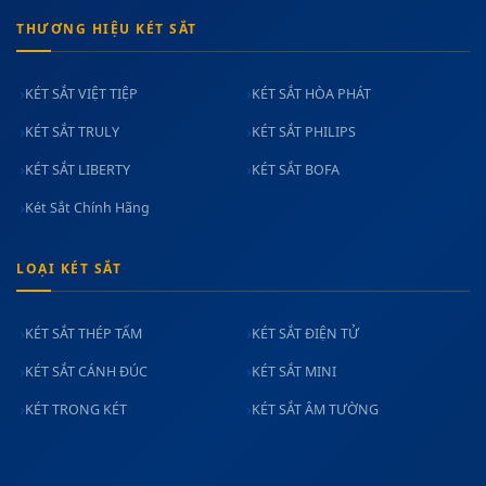
THƯƠNG HIỆU KÉT SẮT
KÉT SẮT VIỆT TIỆP
KÉT SẮT HÒA PHÁT
KÉT SẮT TRULY
KÉT SẮT PHILIPS
KÉT SẮT LIBERTY
KÉT SẮT BOFA
Két Sắt Chính Hãng
LOẠI KÉT SẮT
KÉT SẮT THÉP TẤM
KÉT SẮT ĐIỆN TỬ
KÉT SẮT CÁNH ĐÚC
KÉT SẮT MINI
KÉT TRONG KÉT
KÉT SẮT ÂM TƯỜNG