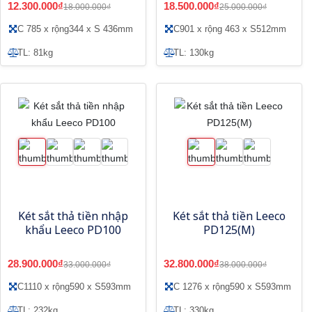
12.300.000₫
18.500.000₫
18.000.000₫
25.000.000₫
C 785 x rộng344 x S 436mm
C901 x rộng 463 x S512mm
TL: 81kg
TL: 130kg
Két sắt thả tiền nhập
Két sắt thả tiền Leeco
khẩu Leeco PD100
PD125(M)
28.900.000₫
32.800.000₫
33.000.000₫
38.000.000₫
C1110 x rộng590 x S593mm
C 1276 x rộng590 x S593mm
TL: 232kg
TL: 330kg