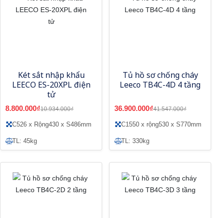
Két sắt nhập khẩu
Tủ hồ sơ chống cháy
LEECO ES-20XPL điện
Leeco TB4C-4D 4 tầng
tử
8.800.000₫
36.900.000₫
10.934.000₫
41.547.000₫
C526 x Rộng430 x S486mm
C1550 x rộng530 x S770mm
TL: 45kg
TL: 330kg