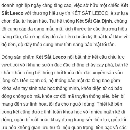
doanh nghiệp ngày càng tăng cao, việc sở hữu một chiếc
Két
Sắt Leeco
với thương hiệu uy tín KÉT SẮT LEECO là sự lựa
chọn đầu tư hoàn hảo. Tại hệ thống
Két Sắt Gia Định
, chúng
tôi cung cấp đa dạng mẫu mã, kích thước từ các thương hiệu
hàng đầu, đáp ứng đầy đủ các tiêu chuẩn kỹ thuật khắt khe về
độ bền, độ dày thép cũng như tính năng bảo mật tối tân.
Dòng sản phẩm
Két Sắt Leeco
nổi bật nhờ kết cấu chịu lực
vượt trội với khung sườn đúc đặc chống cháy cạy phá, bản lề
chắc chắn cùng hệ thống chốt khóa đúc đặc xuyên sâu vào
lòng két. Bên cạnh đó, hệ thống bảo mật đa tầng bao gồm
khóa vân tay sinh trắc học thông minh, khóa điện tử có báo
động chống dò mã, khóa cơ đổi mã truyền thống siêu bền bỉ
mang đến sự linh hoạt tối đa cho người dùng. Thiết kế bên
trong két cũng được tính toán khoa học với nhiều ngăn kệ di
động, ngăn bí mật hoặc khay đựng trang sức tiện lợi, giúp tối
ưu hóa không gian lưu trữ tài liệu quan trọng, tiền bạc và các