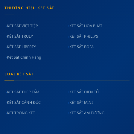
THƯƠNG HIỆU KÉT SẮT
KÉT SẮT VIỆT TIỆP
KÉT SẮT HÒA PHÁT
KÉT SẮT TRULY
KÉT SẮT PHILIPS
KÉT SẮT LIBERTY
KÉT SẮT BOFA
Két Sắt Chính Hãng
LOẠI KÉT SẮT
KÉT SẮT THÉP TẤM
KÉT SẮT ĐIỆN TỬ
KÉT SẮT CÁNH ĐÚC
KÉT SẮT MINI
KÉT TRONG KÉT
KÉT SẮT ÂM TƯỜNG