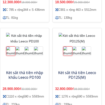
12.300.000₫
18.500.000₫
18.000.000₫
25.000.000₫
C 785 x rộng344 x S 436mm
C901 x rộng 463 x S512mm
TL: 81kg
TL: 130kg
Két sắt thả tiền nhập
Két sắt thả tiền Leeco
khẩu Leeco PD100
PD125(M)
28.900.000₫
32.800.000₫
33.000.000₫
38.000.000₫
C1110 x rộng590 x S593mm
C 1276 x rộng590 x S593mm
TL: 232kg
TL: 330kg