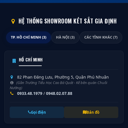
HỆ THỐNG SHOWROOM KÉT SẮT GIA ĐỊNH
TP. HỒ CHÍ MINH (3)
HÀ NỘI (3)
CÁC TỈNH KHÁC (7)
HỒ CHÍ MINH
82 Phan Đăng Lưu, Phường 5, Quận Phú Nhuận
(Gần Trường Tiểu Học Cao Bá Quát - Kế bên quán Chuối
Nướng)
0933.48.1979
/
0948.02.07.88
Gọi điện
Bản đồ