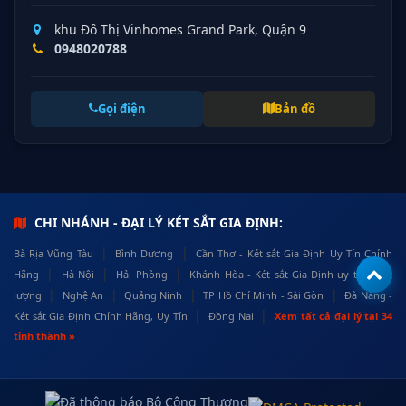
khu Đô Thị Vinhomes Grand Park, Quận 9
0948020788
Gọi điện
Bản đồ
CHI NHÁNH - ĐẠI LÝ KÉT SẮT GIA ĐỊNH:
|
|
Bà Rịa Vũng Tàu
Bình Dương
Cần Thơ - Két sắt Gia Định Uy Tín Chính
|
|
|
Hãng
Hà Nội
Hải Phòng
Khánh Hòa - Két sắt Gia Định uy tín, chất
|
|
|
|
lượng
Nghệ An
Quảng Ninh
TP Hồ Chí Minh - Sài Gòn
Đà Nẵng -
|
|
Két sắt Gia Định Chính Hãng, Uy Tín
Đồng Nai
Xem tất cả đại lý tại 34
tỉnh thành »