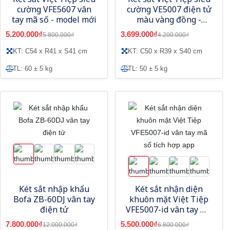
cường VFE5607 vân
cường VE5007 điện tử
tay mã số - model mới
màu vàng đồng -
Model mới
5.200.000₫
3.699.000₫
5.800.000₫
4.200.000₫
KT: C54 x R41 x S41 cm
KT: C50 x R39 x S40 cm
TL: 60 ± 5 kg
TL: 50 ± 5 kg
Két sắt nhập khẩu
Két sắt nhận diện
Bofa ZB-60DJ vân tay
khuôn mặt Việt Tiệp
điện tử
VFE5007-id vân tay mã
số tích hợp app
7.800.000₫
5.500.000₫
12.000.000₫
6.800.000₫