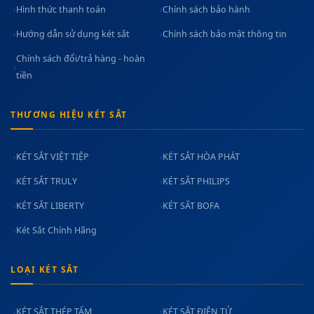
Hình thức thanh toán
Chính sách bảo hành
Hướng dẫn sử dụng két sắt
Chính sách bảo mật thông tin
Chính sách đổi/trả hàng - hoàn
tiền
THƯƠNG HIỆU KÉT SẮT
KÉT SẮT VIỆT TIỆP
KÉT SẮT HÒA PHÁT
KÉT SẮT TRULY
KÉT SẮT PHILIPS
KÉT SẮT LIBERTY
KÉT SẮT BOFA
Két Sắt Chính Hãng
LOẠI KÉT SẮT
KÉT SẮT THÉP TẤM
KÉT SẮT ĐIỆN TỬ