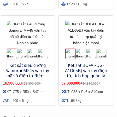
TL: 200 ± 5 kg
TL: 200 ± 5 kg
Két sắt siêu cường
Két sắt BOFA FDG-
Samurai MF45 vân tay
A1D65BJ vân tay điện
mã số điện tử điện tử
tử, tích hợp quản lý
- Nghinh phúc
bằng điện thoại
16.500.000₫
37.800.000₫
18.800.000₫
44.380.000₫
KT: C75 x R50 x S47 cm
KT: C65 x R46 x S40 cm
TL: 200 ± 5 kg
TL: 98.5kg