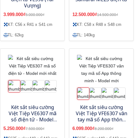
Vượng)
3.999.000₫
12.500.000₫
5.000.000₫
14.500.000₫
KT: C56 x R41 x S41 cm
KT: C58 x R48 x S48 cm
TL: 62kg
TL: 140kg
Két sắt siêu cường
Két sắt siêu cường
Việt Tiệp VE6307 mã
Việt Tiệp VFE6307 vân
số điện tử - Model
tay mã số App thông
mới nhất
minh - Model mới
5.250.000₫
6.099.000₫
7.500.000₫
8.200.000₫