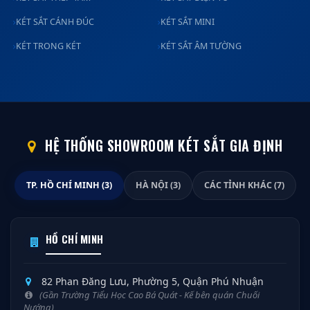
KÉT SẮT CÁNH ĐÚC
KÉT SẮT MINI
KÉT TRONG KÉT
KÉT SẮT ÂM TƯỜNG
HỆ THỐNG SHOWROOM KÉT SẮT GIA ĐỊNH
TP. HỒ CHÍ MINH (3)
HÀ NỘI (3)
CÁC TỈNH KHÁC (7)
HỒ CHÍ MINH
82 Phan Đăng Lưu, Phường 5, Quận Phú Nhuận
(Gần Trường Tiểu Học Cao Bá Quát - Kế bên quán Chuối
Nướng)