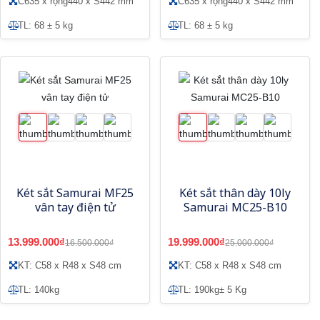
C635 x rộng440 x S442 mm
C635 x rộng440 x S442 mm
TL: 68 ± 5 kg
TL: 68 ± 5 kg
Két sắt Samurai MF25
Két sắt thân dày 10ly
vân tay điện tử
Samurai MC25-B10
13.999.000₫
19.999.000₫
16.500.000₫
25.000.000₫
KT: C58 x R48 x S48 cm
KT: C58 x R48 x S48 cm
TL: 140kg
TL: 190kg± 5 Kg