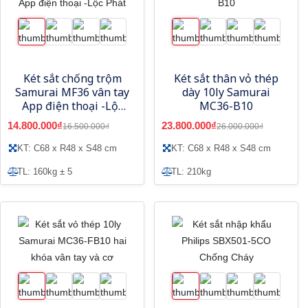
Két sắt chống trộm
Két sắt thân vỏ thép
Samurai MF36 vân tay
dày 10ly Samurai
App điện thoại -Lộc
MC36-B10
Phát
14.800.000₫
23.800.000₫
16.500.000₫
26.000.000₫
KT: C68 x R48 x S48 cm
KT: C68 x R48 x S48 cm
TL: 160kg ± 5
TL: 210kg