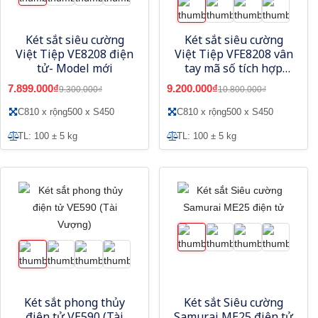
Két sắt siêu cường
Két sắt siêu cường
Việt Tiệp VE8208 điện
Việt Tiệp VFE8208 vân
tử- Model mới
tay mã số tích hợp
App thông minh
7.899.000₫
9.200.000₫
9.300.000₫
10.800.000₫
C810 x rộng500 x S450
C810 x rộng500 x S450
TL: 100 ± 5 kg
TL: 100 ± 5 kg
Két sắt phong thủy
Két sắt Siêu cường
điện tử VE590 (Tài
Samurai ME25 điện tử