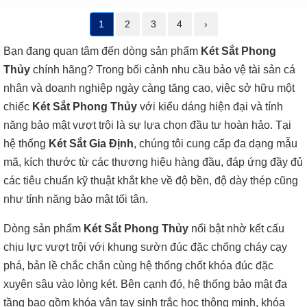
1
2
3
4
›
Bạn đang quan tâm đến dòng sản phẩm
Két Sắt Phong
Thủy
chính hãng? Trong bối cảnh nhu cầu bảo vệ tài sản cá
nhân và doanh nghiệp ngày càng tăng cao, việc sở hữu một
chiếc
Két Sắt Phong Thủy
với kiểu dáng hiện đại và tính
năng bảo mật vượt trội là sự lựa chọn đầu tư hoàn hảo. Tại
hệ thống
Két Sắt Gia Định
, chúng tôi cung cấp đa dạng mẫu
mã, kích thước từ các thương hiệu hàng đầu, đáp ứng đầy đủ
các tiêu chuẩn kỹ thuật khắt khe về độ bền, độ dày thép cũng
như tính năng bảo mật tối tân.
Dòng sản phẩm
Két Sắt Phong Thủy
nổi bật nhờ kết cấu
chịu lực vượt trội với khung sườn đúc đặc chống cháy cạy
phá, bản lề chắc chắn cùng hệ thống chốt khóa đúc đặc
xuyên sâu vào lòng két. Bên cạnh đó, hệ thống bảo mật đa
tầng bao gồm khóa vân tay sinh trắc học thông minh, khóa