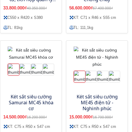
bằng điện thoại
33.800.000₫
56.600.000₫
40.350.000₫
67.400.000₫
C550 x R420 x S380
KT: C71 x R46 x S55 cm
TL: 81kg
TL: 111,1kg
Két sắt siêu cường
Két sắt siêu cường
Samurai MC45 khóa
ME45 điện tử -
cơ
Nghinh phúc
14.500.000₫
15.000.000₫
16.200.000₫
16.700.000₫
KT: C75 x R50 x S47 cm
KT: C75 x R50 x S47 cm