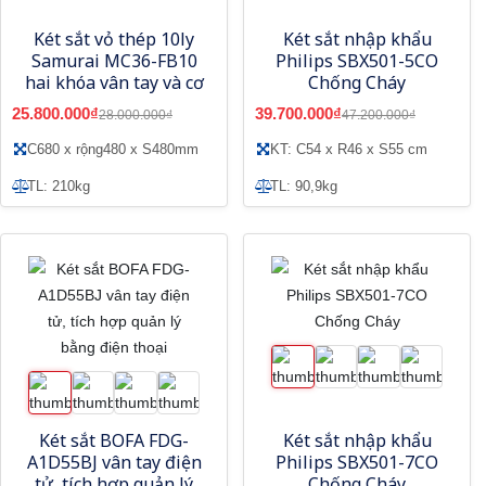
Két sắt vỏ thép 10ly
Két sắt nhập khẩu
Samurai MC36-FB10
Philips SBX501-5CO
hai khóa vân tay và cơ
Chống Cháy
25.800.000₫
39.700.000₫
28.000.000₫
47.200.000₫
C680 x rộng480 x S480mm
KT: C54 x R46 x S55 cm
TL: 210kg
TL: 90,9kg
Két sắt BOFA FDG-
Két sắt nhập khẩu
A1D55BJ vân tay điện
Philips SBX501-7CO
tử, tích hợp quản lý
Chống Cháy