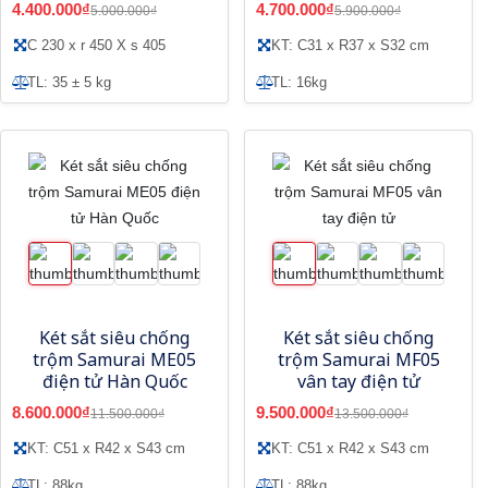
4.400.000₫
4.700.000₫
5.000.000₫
5.900.000₫
C 230 x r 450 X s 405
KT: C31 x R37 x S32 cm
TL: 35 ± 5 kg
TL: 16kg
Két sắt siêu chống
Két sắt siêu chống
trộm Samurai ME05
trộm Samurai MF05
điện tử Hàn Quốc
vân tay điện tử
8.600.000₫
9.500.000₫
11.500.000₫
13.500.000₫
KT: C51 x R42 x S43 cm
KT: C51 x R42 x S43 cm
TL: 88kg
TL: 88kg