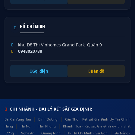
HỒ CHÍ MINH
khu Đô Thị Vinhomes Grand Park, Quận 9
0948020788
Gọi điện
Bản đồ
CHI NHÁNH - ĐẠI LÝ KÉT SẮT GIA ĐỊNH:
|
|
Bà Rịa Vũng Tàu
Bình Dương
Cần Thơ - Két sắt Gia Định Uy Tín Chính
|
|
|
Hãng
Hà Nội
Hải Phòng
Khánh Hòa - Két sắt Gia Định uy tín, chất
|
|
|
|
lượng
Nghệ An
Quảng Ninh
TP Hồ Chí Minh - Sài Gòn
Đà Nẵng -