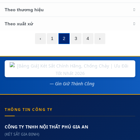
Theo thương hiệu
Theo xuất xứ
‹
1
2
3
4
›
— Gìn Giữ Thành Công
THÔNG TIN CÔNG TY
CÔNG TY TNHH NỘI THẤT PHÚ GIA AN
(KÉT SẮT GIA ĐỊNH)