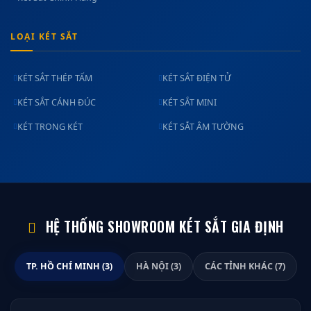
LOẠI KÉT SẮT
KÉT SẮT THÉP TẤM
KÉT SẮT ĐIỆN TỬ
KÉT SẮT CÁNH ĐÚC
KÉT SẮT MINI
KÉT TRONG KÉT
KÉT SẮT ÂM TƯỜNG
HỆ THỐNG SHOWROOM KÉT SẮT GIA ĐỊNH
TP. HỒ CHÍ MINH (3)
HÀ NỘI (3)
CÁC TỈNH KHÁC (7)