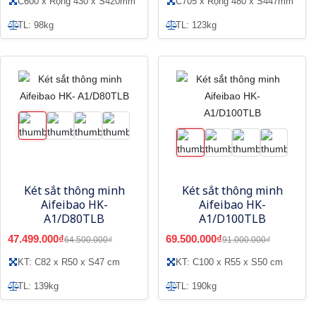
C600 x Rộng 430 x S420mm
C705 x Rộng 480 x S447mm
TL: 98kg
TL: 123kg
Két sắt thông minh
Két sắt thông minh
Aifeibao HK-
Aifeibao HK-
A1/D80TLB
A1/D100TLB
47.499.000₫
69.500.000₫
64.500.000₫
91.000.000₫
KT: C82 x R50 x S47 cm
KT: C100 x R55 x S50 cm
TL: 139kg
TL: 190kg