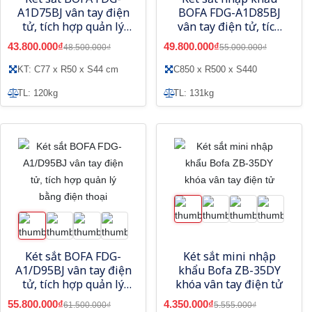
A1D75BJ vân tay điện
BOFA FDG-A1D85BJ
tử, tích hợp quản lý
vân tay điện tử, tích
bằng điện thoại
hợp quản lý bằng
43.800.000₫
49.800.000₫
48.500.000₫
55.000.000₫
điện thoại
KT: C77 x R50 x S44 cm
C850 x R500 x S440
TL: 120kg
TL: 131kg
Két sắt BOFA FDG-
Két sắt mini nhập
A1/D95BJ vân tay điện
khẩu Bofa ZB-35DY
tử, tích hợp quản lý
khóa vân tay điện tử
bằng điện thoại
55.800.000₫
4.350.000₫
61.500.000₫
5.555.000₫