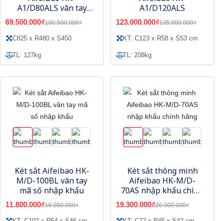
A1/D80ALS vân tay
A1/D120ALS
điện tử, app
69.500.000₫
123.000.000₫
100.500.000₫
135.000.000₫
smartphone
C825 x R480 x S450
KT: C123 x R58 x S53 cm
TL: 127kg
TL: 208kg
Két sắt Aifeibao HK-
Két sắt thông minh
M/D-100BL vân tay
Aifeibao HK-M/D-
mã số nhập khẩu
70AS nhập khẩu chính
hãng
11.800.000₫
19.300.000₫
16.000.000₫
26.000.000₫
KT: C102 x R54 x S46 cm
KT: C72 x R45 x S42 cm