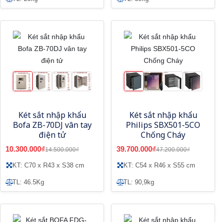
Két sắt nhập khẩu
Két sắt nhập khẩu
Bofa ZB-70DJ vân tay
Philips SBX501-5CO
điện tử
Chống Cháy
10.300.000₫
39.700.000₫
14.500.000₫
47.200.000₫
KT: C70 x R43 x S38 cm
KT: C54 x R46 x S55 cm
TL: 46.5Kg
TL: 90,9kg