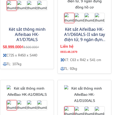
Két sắt thông minh
Két sắt AifeiBao HK-
Aifeibao HK-
A1/D60ALS-II vân tay
A1/D70ALS
điện tử, 9 ngăn đựng
đồng hồ cơ
Liên hệ
58.999.000₫
8.500.000₫
0933.48.1979
C725 x R450 x S440
KT: C63 x R42 x S41 cm
TL: 107kg
TL: 92kg