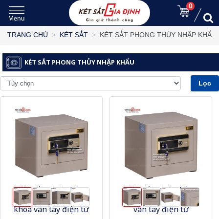
0
KÉT SẮT PHONG THỦY NHẬP KHẨU
TRANG CHỦ
KÉT SẮT
KÉT SẮT PHONG THỦY NHẬP KHẨU
Lọc
Két sắt mini nhập
Két sắt mini nhập
khẩu Bofa ZB-30DJ
khẩu Bofa ZB-35DJ
khóa vân tay điện tử
vân tay điện tử