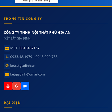
THÔNG TIN CÔNG TY
CÔNG TY TNHH NỘI THẤT PHÚ GIA AN
(KÉT SẮT GIA ĐỊNH)
MST:
0313182157
0933.48.1979 - 0948 020 788
ketsatgiadinh.vn
ketgiadinh@gmail.com
ĐẠI DIỆN