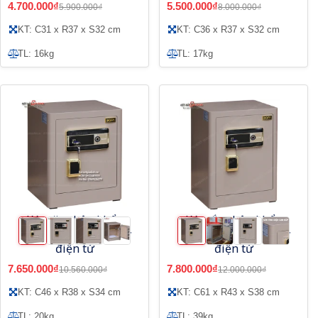
4.700.000₫
5.500.000₫
5.900.000₫
8.000.000₫
KT: C31 x R37 x S32 cm
KT: C36 x R37 x S32 cm
TL: 16kg
TL: 17kg
Két săt nhập khẩu
Két sắt nhập khẩu
Bofa ZB-45DJ vân tay
Bofa ZB-60DJ vân tay
điện tử
điện tử
7.650.000₫
7.800.000₫
10.560.000₫
12.000.000₫
KT: C46 x R38 x S34 cm
KT: C61 x R43 x S38 cm
TL: 20kg
TL: 39kg