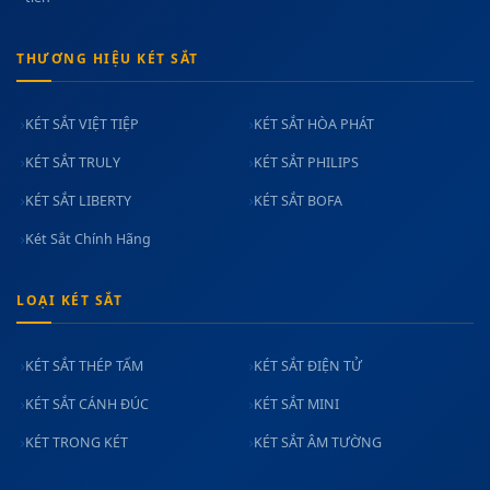
THƯƠNG HIỆU KÉT SẮT
KÉT SẮT VIỆT TIỆP
KÉT SẮT HÒA PHÁT
KÉT SẮT TRULY
KÉT SẮT PHILIPS
KÉT SẮT LIBERTY
KÉT SẮT BOFA
Két Sắt Chính Hãng
LOẠI KÉT SẮT
KÉT SẮT THÉP TẤM
KÉT SẮT ĐIỆN TỬ
KÉT SẮT CÁNH ĐÚC
KÉT SẮT MINI
KÉT TRONG KÉT
KÉT SẮT ÂM TƯỜNG