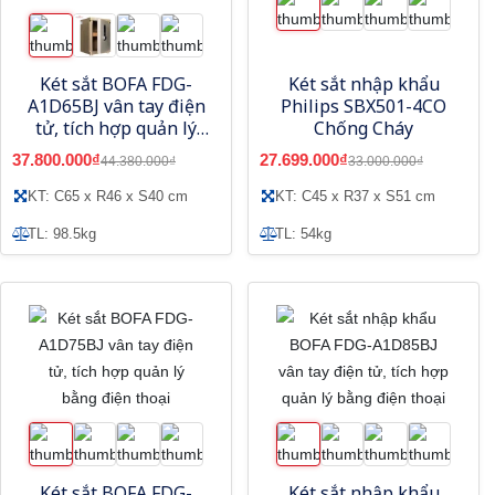
Két sắt BOFA FDG-
Két sắt nhập khẩu
A1D65BJ vân tay điện
Philips SBX501-4CO
tử, tích hợp quản lý
Chống Cháy
bằng điện thoại
37.800.000₫
27.699.000₫
44.380.000₫
33.000.000₫
KT: C65 x R46 x S40 cm
KT: C45 x R37 x S51 cm
TL: 98.5kg
TL: 54kg
Két sắt BOFA FDG-
Két sắt nhập khẩu