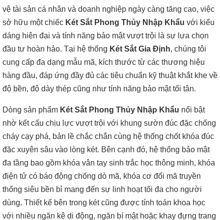
vệ tài sản cá nhân và doanh nghiệp ngày càng tăng cao, việc
sở hữu một chiếc
Két Sắt Phong Thủy Nhập Khẩu
với kiểu
dáng hiện đại và tính năng bảo mật vượt trội là sự lựa chọn
đầu tư hoàn hảo. Tại hệ thống
Két Sắt Gia Định
, chúng tôi
cung cấp đa dạng mẫu mã, kích thước từ các thương hiệu
hàng đầu, đáp ứng đầy đủ các tiêu chuẩn kỹ thuật khắt khe về
độ bền, độ dày thép cũng như tính năng bảo mật tối tân.
Dòng sản phẩm
Két Sắt Phong Thủy Nhập Khẩu
nổi bật
nhờ kết cấu chịu lực vượt trội với khung sườn đúc đặc chống
cháy cạy phá, bản lề chắc chắn cùng hệ thống chốt khóa đúc
đặc xuyên sâu vào lòng két. Bên cạnh đó, hệ thống bảo mật
đa tầng bao gồm khóa vân tay sinh trắc học thông minh, khóa
điện tử có báo động chống dò mã, khóa cơ đổi mã truyền
thống siêu bền bỉ mang đến sự linh hoạt tối đa cho người
dùng. Thiết kế bên trong két cũng được tính toán khoa học
với nhiều ngăn kệ di động, ngăn bí mật hoặc khay đựng trang