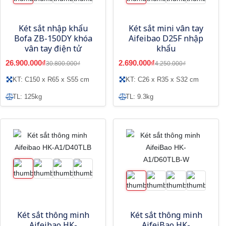
Két sắt nhập khẩu
Két sắt mini vân tay
Bofa ZB-150DY khóa
Aifeibao D25F nhập
vân tay điện tử
khẩu
26.900.000₫
2.690.000₫
30.800.000₫
4.250.000₫
KT: C150 x R65 x S55 cm
KT: C26 x R35 x S32 cm
TL: 125kg
TL: 9.3kg
Két sắt thông minh
Két sắt thông minh
Aifeibao HK-
AifeiBao HK-