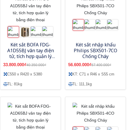
Két sắt BOFA FDG-
Két sắt nhập khẩu
A1D55BJ vân tay điện
Philips SBX501-7CO
tử, tích hợp quản lý
Chống Cháy
bằng điện thoại
33.800.000₫
56.600.000₫
40.350.000₫
67.400.000₫
C550 x R420 x S380
KT: C71 x R46 x S55 cm
TL: 81kg
TL: 111,1kg