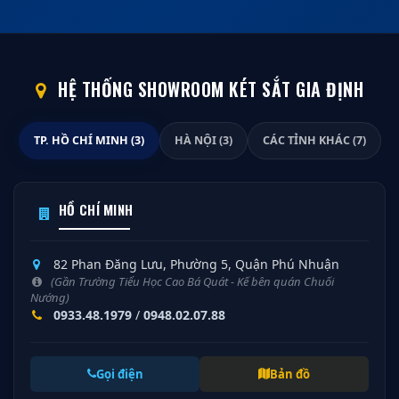
HỆ THỐNG SHOWROOM KÉT SẮT GIA ĐỊNH
TP. HỒ CHÍ MINH (3)
HÀ NỘI (3)
CÁC TỈNH KHÁC (7)
HỒ CHÍ MINH
82 Phan Đăng Lưu, Phường 5, Quận Phú Nhuận
(Gần Trường Tiểu Học Cao Bá Quát - Kế bên quán Chuối
Nướng)
0933.48.1979
/
0948.02.07.88
Gọi điện
Bản đồ