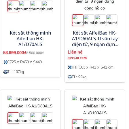
Két sắt thông minh
Két sắt AifeiBao HK-
Aifeibao HK-
A1/D60ALS-II vân tay
A1/D70ALS
điện tử, 9 ngăn đựng
đồng hồ cơ
Liên hệ
58.999.000₫
8.500.000₫
0933.48.1979
C725 x R450 x S440
KT: C63 x R42 x S41 cm
TL: 107kg
TL: 92kg