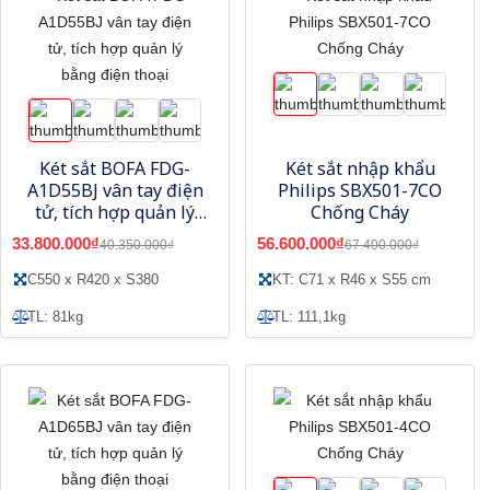
Két sắt BOFA FDG-
Két sắt nhập khẩu
A1D55BJ vân tay điện
Philips SBX501-7CO
tử, tích hợp quản lý
Chống Cháy
bằng điện thoại
33.800.000₫
56.600.000₫
40.350.000₫
67.400.000₫
C550 x R420 x S380
KT: C71 x R46 x S55 cm
TL: 81kg
TL: 111,1kg