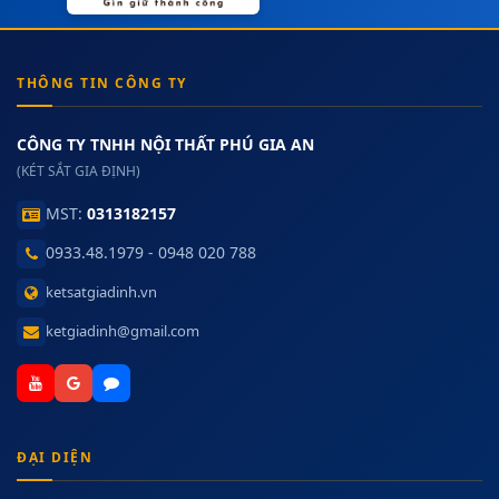
THÔNG TIN CÔNG TY
CÔNG TY TNHH NỘI THẤT PHÚ GIA AN
(KÉT SẮT GIA ĐỊNH)
MST:
0313182157
0933.48.1979 - 0948 020 788
ketsatgiadinh.vn
ketgiadinh@gmail.com
ĐẠI DIỆN