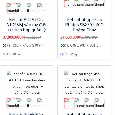
Két sắt BOFA FDG-
Két sắt nhập khẩu
A1D65BJ vân tay điện
Philips SBX501-4CO
tử, tích hợp quản lý
Chống Cháy
bằng điện thoại
37.800.000₫
27.699.000₫
44.380.000₫
33.000.000₫
KT: C65 x R46 x S40 cm
KT: C45 x R37 x S51 cm
TL: 98.5kg
TL: 54kg
Két sắt BOFA FDG-
Két sắt nhập khẩu