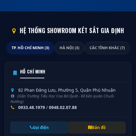
HỆ THỐNG SHOWROOM KÉT SẮT GIA ĐỊNH
TP. HỒ CHÍ MINH (3)
HÀ NỘI (3)
CÁC TỈNH KHÁC (7)
HỒ CHÍ MINH
82 Phan Đăng Lưu, Phường 5, Quận Phú Nhuận
(Gần Trường Tiểu Học Cao Bá Quát - Kế bên quán Chuối
Nướng)
0933.48.1979
/
0948.02.07.88
Gọi điện
Bản đồ