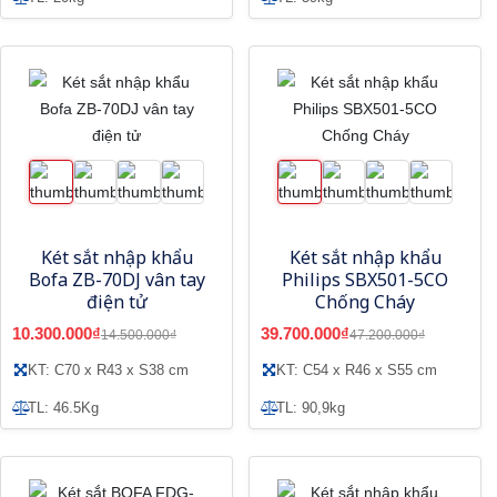
Két sắt nhập khẩu
Két sắt nhập khẩu
Bofa ZB-70DJ vân tay
Philips SBX501-5CO
điện tử
Chống Cháy
10.300.000₫
39.700.000₫
14.500.000₫
47.200.000₫
KT: C70 x R43 x S38 cm
KT: C54 x R46 x S55 cm
TL: 46.5Kg
TL: 90,9kg