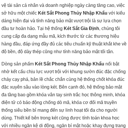
vệ tài sản cá nhân và doanh nghiệp ngày càng tăng cao, việc
sở hữu một chiếc
Két Sắt Phong Thủy Nhập Khẩu
với kiểu
dáng hiện đại và tính năng bảo mật vượt trội là sự lựa chọn
đầu tư hoàn hảo. Tại hệ thống
Két Sắt Gia Định
, chúng tôi
cung cấp đa dạng mẫu mã, kích thước từ các thương hiệu
hàng đầu, đáp ứng đầy đủ các tiêu chuẩn kỹ thuật khắt khe về
độ bền, độ dày thép cũng như tính năng bảo mật tối tân.
Dòng sản phẩm
Két Sắt Phong Thủy Nhập Khẩu
nổi bật
nhờ kết cấu chịu lực vượt trội với khung sườn đúc đặc chống
cháy cạy phá, bản lề chắc chắn cùng hệ thống chốt khóa đúc
đặc xuyên sâu vào lòng két. Bên cạnh đó, hệ thống bảo mật
đa tầng bao gồm khóa vân tay sinh trắc học thông minh, khóa
điện tử có báo động chống dò mã, khóa cơ đổi mã truyền
thống siêu bền bỉ mang đến sự linh hoạt tối đa cho người
dùng. Thiết kế bên trong két cũng được tính toán khoa học
với nhiều ngăn kệ di động, ngăn bí mật hoặc khay đựng trang