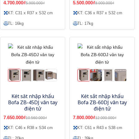
4.700.000₫
5.500.000₫
5.900.000₫
8.000.000₫
KT: C31 x R37 x S32 cm
KT: C36 x R37 x S32 cm
TL: 16kg
TL: 17kg
Két săt nhập khẩu
Két sắt nhập khẩu
Bofa ZB-45DJ vân tay
Bofa ZB-60DJ vân tay
điện tử
điện tử
7.650.000₫
7.800.000₫
10.560.000₫
12.000.000₫
KT: C46 x R38 x S34 cm
KT: C61 x R43 x S38 cm
TL: 20kg
TL: 39kg