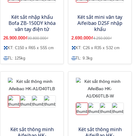
Két sắt nhập khẩu
Két sắt mini vân tay
Bofa ZB-150DY khóa
Aifeibao D25F nhập
vân tay điện tử
khẩu
26.900.000₫
2.690.000₫
30.800.000₫
4.250.000₫
KT: C150 x R65 x S55 cm
KT: C26 x R35 x S32 cm
TL: 125kg
TL: 9.3kg
Két sắt thông minh
Két sắt thông minh
Aifeibao HK-
AifeiBao HK-