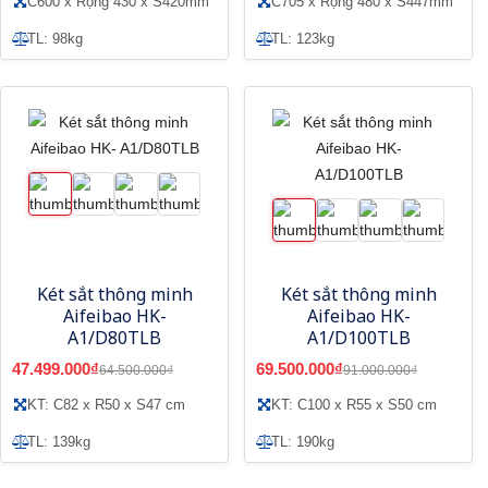
C600 x Rộng 430 x S420mm
C705 x Rộng 480 x S447mm
TL: 98kg
TL: 123kg
Két sắt thông minh
Két sắt thông minh
Aifeibao HK-
Aifeibao HK-
A1/D80TLB
A1/D100TLB
47.499.000₫
69.500.000₫
64.500.000₫
91.000.000₫
KT: C82 x R50 x S47 cm
KT: C100 x R55 x S50 cm
TL: 139kg
TL: 190kg