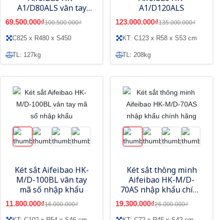
A1/D80ALS vân tay
A1/D120ALS
điện tử, app
69.500.000₫
123.000.000₫
100.500.000₫
135.000.000₫
smartphone
C825 x R480 x S450
KT: C123 x R58 x S53 cm
TL: 127kg
TL: 208kg
Két sắt Aifeibao HK-
Két sắt thông minh
M/D-100BL vân tay
Aifeibao HK-M/D-
mã số nhập khẩu
70AS nhập khẩu chính
hãng
11.800.000₫
19.300.000₫
16.000.000₫
26.000.000₫
KT: C102 x R54 x S46 cm
KT: C72 x R45 x S42 cm