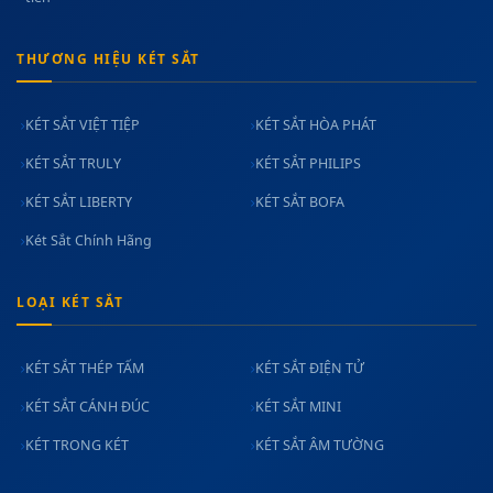
THƯƠNG HIỆU KÉT SẮT
KÉT SẮT VIỆT TIỆP
KÉT SẮT HÒA PHÁT
KÉT SẮT TRULY
KÉT SẮT PHILIPS
KÉT SẮT LIBERTY
KÉT SẮT BOFA
Két Sắt Chính Hãng
LOẠI KÉT SẮT
KÉT SẮT THÉP TẤM
KÉT SẮT ĐIỆN TỬ
KÉT SẮT CÁNH ĐÚC
KÉT SẮT MINI
KÉT TRONG KÉT
KÉT SẮT ÂM TƯỜNG