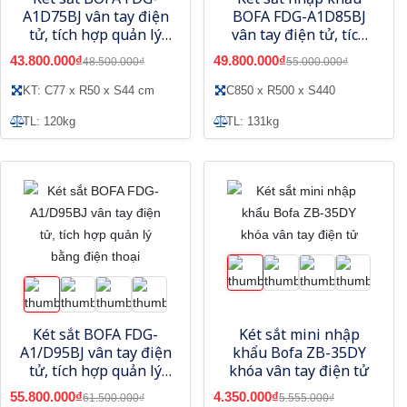
A1D75BJ vân tay điện
BOFA FDG-A1D85BJ
tử, tích hợp quản lý
vân tay điện tử, tích
bằng điện thoại
hợp quản lý bằng
43.800.000₫
49.800.000₫
48.500.000₫
55.000.000₫
điện thoại
KT: C77 x R50 x S44 cm
C850 x R500 x S440
TL: 120kg
TL: 131kg
Két sắt BOFA FDG-
Két sắt mini nhập
A1/D95BJ vân tay điện
khẩu Bofa ZB-35DY
tử, tích hợp quản lý
khóa vân tay điện tử
bằng điện thoại
55.800.000₫
4.350.000₫
61.500.000₫
5.555.000₫