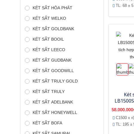
TL: 68 ± 5
KÉT SẮT HÒA PHÁT
KÉT SẮT WELKO
KÉT SẮT GOLDBANK
KÉT SẮT BOOIL
KÉT SẮT LEECO
KÉT SẮT GUDBANK
KÉT SẮT GOODWILL
KÉT SẮT TRULY GOLD
KÉT SẮT TRULY
Két 
LB1500S
KÉT SẮT ADELBANK
tích 
58.000.000
KÉT SẮT HONEYWELL
thoại
C1500 x r
KÉT SẮT BOFA
TL: 195 ± 
KÉT SẮT SAMURAI