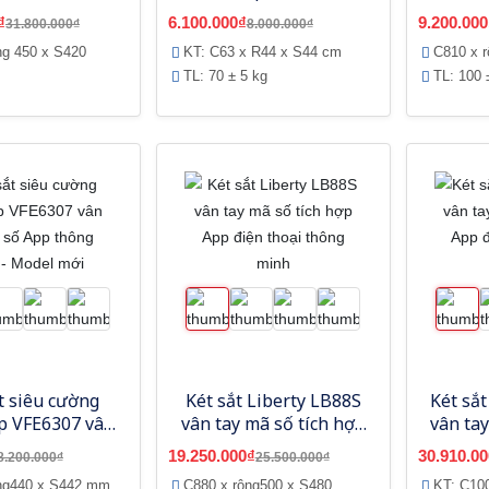
 mã số điện tử
vân tay mã số App
tay mã 
₫
6.100.000₫
9.200.000
31.800.000₫
8.000.000₫
thông minh-Model
t
ng 450 x S420
KT: C63 x R44 x S44 cm
C810 x 
mới
TL: 70 ± 5 kg
TL: 100 
t siêu cường
Két sắt Liberty LB88S
Két sắt
ệp VFE6307 vân
vân tay mã số tích hợp
vân ta
 số App thông
App điện thoại thông
App đi
19.250.000₫
30.910.00
8.200.000₫
25.500.000₫
- Model mới
minh
ng440 x S442 mm
C880 x rộng500 x S480
KT: C10