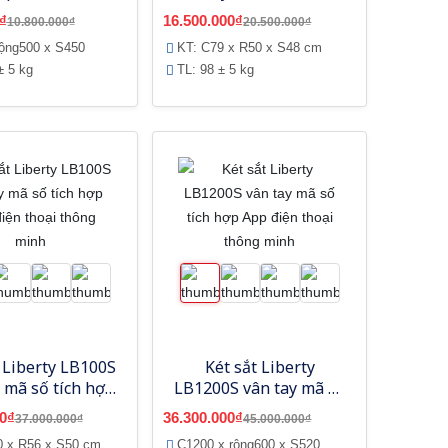
số tích hợp App
App điện thoại thông
₫
16.500.000₫
10.800.000₫
20.500.000₫
hông minh
minh
rộng500 x S450
KT: C79 x R50 x S48 cm
± 5 kg
TL: 98 ± 5 kg
 Liberty LB100S
Két sắt Liberty
y mã số tích hợp
LB1200S vân tay mã số
ện thoại thông
tích hợp App điện
0₫
36.300.000₫
37.000.000₫
45.000.000₫
minh
thoại thông minh
0 x R56 x S50 cm
C1200 x rộng600 x S520