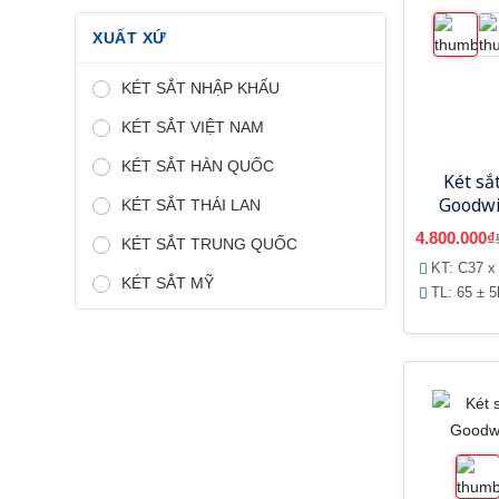
XUẤT XỨ
KÉT SẮT NHẬP KHẨU
KÉT SẮT VIỆT NAM
KÉT SẮT HÀN QUỐC
Két sắ
Goodwi
KÉT SẮT THÁI LAN
4.800.000₫
KÉT SẮT TRUNG QUỐC
KT: C37 x
KÉT SẮT MỸ
TL: 65 ± 5