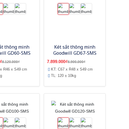
ắt thông minh
Két sắt thông minh
ill GD60-SMS
Goodwill GD67-SMS
₫
7.899.000₫
8.120.000₫
8.900.000₫
 x R46 x S49 cm
KT: C67 x R48 x S49 cm
kg
TL: 120 ± 10kg