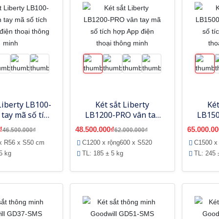
Liberty LB100-
Két sắt Liberty
Két
tay mã số tích
LB1200-PRO vân tay
LB150
p điện thoại
mã số tích hợp App
mã số
₫
48.500.000₫
65.000.00
46.500.000₫
62.000.000₫
ông minh
điện thoại thông minh
điện t
x R56 x S50 cm
C1200 x rộng600 x S520
C1500 x
5 kg
TL: 185 ± 5 kg
TL: 245 