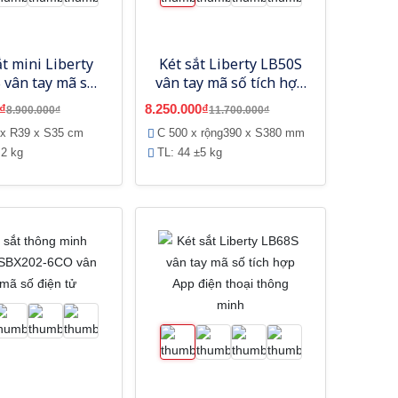
ắt mini Liberty
Két sắt Liberty LB50S
 vân tay mã số
vân tay mã số tích hợp
 hợp App điện
App điện thoại thông
₫
8.250.000₫
8.900.000₫
11.700.000₫
i thông minh
minh
 x R39 x S35 cm
C 500 x rộng390 x S380 mm
 2 kg
TL: 44 ±5 kg