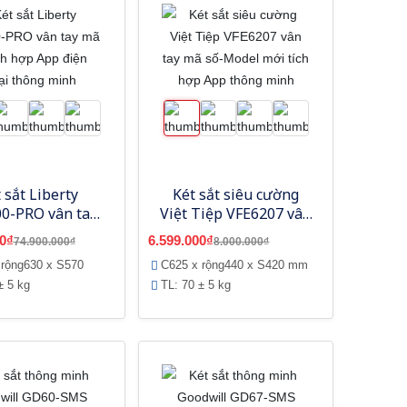
 sắt Liberty
Két sắt siêu cường
0-PRO vân tay
Việt Tiệp VFE6207 vân
 tích hợp App
tay mã số-Model mới
0₫
6.599.000₫
74.900.000₫
8.000.000₫
hoại thông minh
tích hợp App thông
 rộng630 x S570
C625 x rộng440 x S420 mm
minh
± 5 kg
TL: 70 ± 5 kg