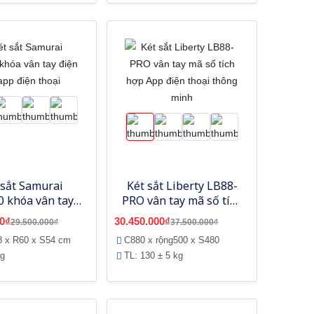
 sắt Samurai
Két sắt Liberty LB88-
 khóa vân tay
PRO vân tay mã số tích
 tử, app điện
hợp App điện thoại
0₫
30.450.000₫
29.500.000₫
37.500.000₫
thoại
thông minh
8 x R60 x S54 cm
C880 x rộng500 x S480
kg
TL: 130 ± 5 kg