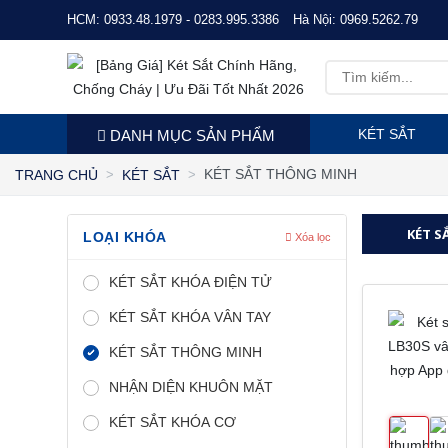
HCM:
0933.48.1979 - 0283.995.3386
Hà Nội:
0969.5262.79
KÉT SẮT
DANH MỤC SẢN PHẨM
KÉT SẮT THÔNG MINH
TRANG CHỦ
KÉT SẮT
KÉT S
LOẠI KHÓA
Xóa lọc
KÉT SẮT KHÓA ĐIỆN TỬ
KÉT SẮT KHÓA VÂN TAY
KÉT SẮT THÔNG MINH
NHẬN DIỆN KHUÔN MẶT
KÉT SẮT KHÓA CƠ