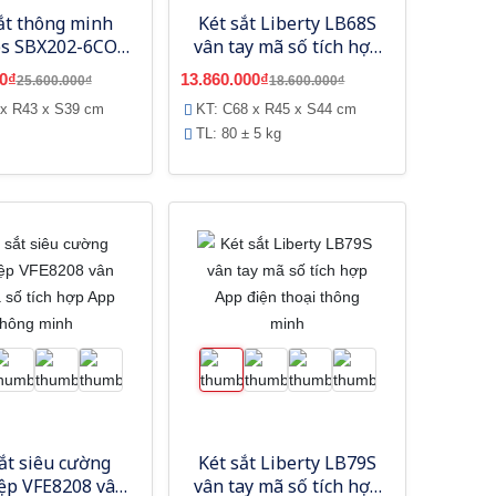
ắt thông minh
Két sắt Liberty LB68S
ps SBX202-6CO
vân tay mã số tích hợp
y mã số điện tử
App điện thoại thông
0₫
13.860.000₫
25.600.000₫
18.600.000₫
minh
 x R43 x S39 cm
KT: C68 x R45 x S44 cm
TL: 80 ± 5 kg
ắt siêu cường
Két sắt Liberty LB79S
iệp VFE8208 vân
vân tay mã số tích hợp