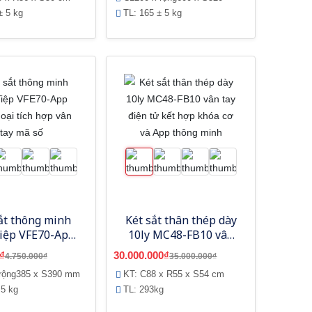
± 5 kg
TL: 165 ± 5 kg
ắt thông minh
Két sắt thân thép dày
Tiệp VFE70-App
10ly MC48-FB10 vân
thoại tích hợp
tay điện tử kết hợp
₫
30.000.000₫
4.750.000₫
35.000.000₫
n tay mã số
khóa cơ và App thông
 rộng385 x S390 mm
KT: C88 x R55 x S54 cm
minh
 5 kg
TL: 293kg