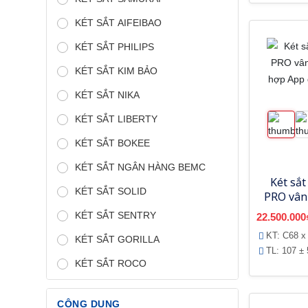
KÉT SẮT AIFEIBAO
KÉT SẮT PHILIPS
KÉT SẮT KIM BẢO
KÉT SẮT NIKA
KÉT SẮT LIBERTY
KÉT SẮT BOKEE
KÉT SẮT NGÂN HÀNG BEMC
Két sắt
KÉT SẮT SOLID
PRO vân 
hợp Ap
KÉT SẮT SENTRY
22.500.000
th
KT: C68 x
KÉT SẮT GORILLA
TL: 107 ± 
KÉT SẮT ROCO
CÔNG DỤNG