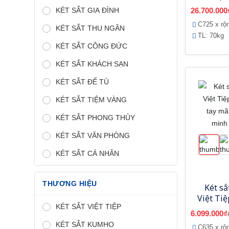
vân tay
KÉT SẮT GIA ĐÌNH
26.700.000
C725 x rộ
KÉT SẮT THU NGÂN
TL: 70kg
KÉT SẮT CÔNG ĐỨC
KÉT SẮT KHÁCH SẠN
KÉT SẮT ĐỂ TỦ
KÉT SẮT TIỆM VÀNG
KÉT SẮT PHONG THỦY
KÉT SẮT VĂN PHÒNG
KÉT SẮT CÁ NHÂN
THƯƠNG HIỆU
Két sắ
Việt Ti
KÉT SẮT VIỆT TIỆP
tay mã
6.099.000₫
minh 
KÉT SẮT KUMHO
C635 x rộ