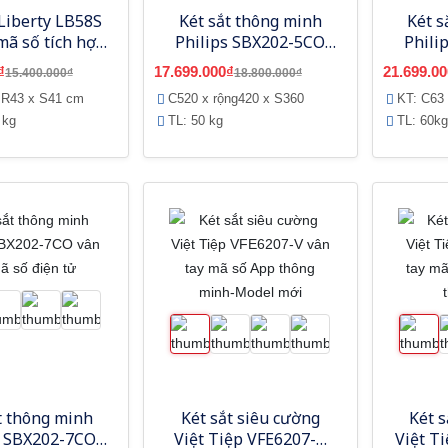
 Liberty LB58S
Két sắt thông minh
Két s
mã số tích hợp
Philips SBX202-5CO
Phili
n thoại thông
vân tay mã số điện tử
vân ta
₫
17.699.000₫
21.699.00
15.400.000₫
18.800.000₫
minh
 R43 x S41 cm
C520 x rộng420 x S360
KT: C63
 kg
TL: 50 kg
TL: 60kg
t thông minh
Két sắt siêu cường
Két s
s SBX202-7CO
Việt Tiệp VFE6207-V
Việt T