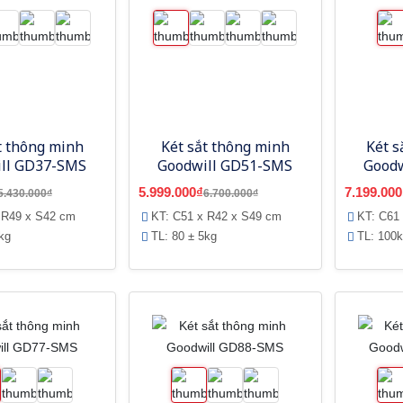
t thông minh
Két sắt thông minh
Két s
ll GD37-SMS
Goodwill GD51-SMS
Goodw
5.999.000₫
7.199.000
5.430.000₫
6.700.000₫
 R49 x S42 cm
KT: C51 x R42 x S49 cm
KT: C61
kg
TL: 80 ± 5kg
TL: 100