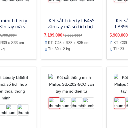
 mini Liberty
Két sắt Liberty LB45S
Két s
vân tay mã số
vân tay mã số tích hợp
LB39S
hợp App điện
App điện thoại thông
tích
7.199.000₫
5.900.000
7.700.000₫
9.000.000₫
 thông minh
minh
thoạ
 R39 x S33 cm
KT: C45 x R38 x S35 cm
KT: C39
 kg
TL: 39 ± 2 kg
TL: 23 ±