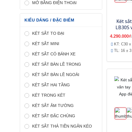
MỞ BẰNG ĐIỆN THOẠI
KIỂU DÁNG / ĐẶC ĐIỂM
Két sắt
LB30S 
tích 
KÉT SẮT TO ĐẠI
4.290.000₫
thoại
KÉT SẮT MINI
KT: C30 x
TL: 16 ± 3
KÉT SẮT CÓ BÁNH XE
KÉT SẮT BÀN LỀ TRONG
KÉT SẮT BÀN LỀ NGOÀI
KÉT SẮT HAI TẦNG
KÉT TRONG KÉT
KÉT SẮT ÂM TƯỜNG
KÉT SẮT ĐẶC CHỦNG
KÉT SẮT THẢ TIỀN NGĂN KÉO