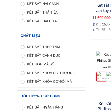
KÉT SẮT HAI CÁNH
Két sắt
vân tay 
KÉT SẮT THẢ TIỀN
App điệ
11.600.000
KÉT SẮT HAI CỬA
KT: C58 x
TL: 65 ± 5
CHẤT LIỆU
KÉT SẮT THÉP TẤM
KÉT SẮT CÁNH ĐÚC
KẾT HỢP MÃ SỐ
KÉT SẮT KHÓA CƠ THƯỜNG
KÉT SẮT KHÓA CƠ ĐỔI MÃ
ĐỐI TƯỢNG SỬ DỤNG
Két sắ
KÉT SẮT NGÂN HÀNG
Philip