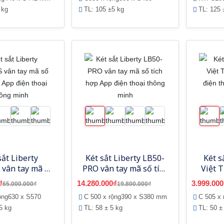
 kg
TL: 105 ±5 kg
TL: 125 
sắt Liberty
Két sắt Liberty LB50-
Két s
 vân tay mã số
PRO vân tay mã số tích
Việt 
hợp App điện
hợp App điện thoại
điện 
₫
14.280.000₫
3.999.000
65.000.000₫
19.800.000₫
 thông minh
thông minh
vâ
ộng630 x S570
C 500 x rộng390 x S380 mm
C 505 x
5 kg
TL: 58 ± 5 kg
TL: 50 ±