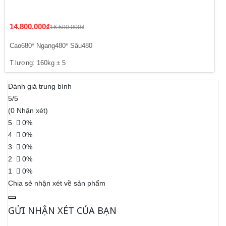
14.800.000₫
16.500.000₫
Cao680* Ngang480* Sâu480
T.lượng: 160kg ± 5
Đánh giá trung bình
5/5
(0 Nhận xét)
5
0%
4
0%
3
0%
2
0%
1
0%
Chia sẻ nhận xét về sản phẩm
GỬI NHẬN XÉT CỦA BẠN