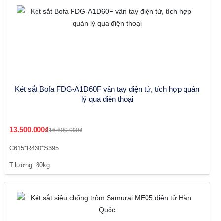
Két sắt Bofa FDG-A1D60F vân tay điện tử, tích hợp quản
lý qua điện thoại
13.500.000₫
16.600.000₫
C615*R430*S395
T.lượng: 80kg