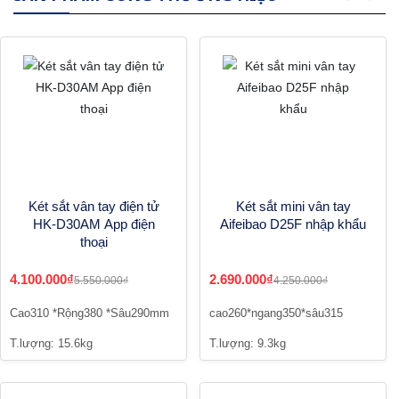
Két sắt vân tay điện tử
Két sắt mini vân tay
HK-D30AM App điện
Aifeibao D25F nhập khẩu
thoại
4.100.000₫
2.690.000₫
5.550.000₫
4.250.000₫
Cao310 *Rộng380 *Sâu290mm
cao260*ngang350*sâu315
T.lượng: 15.6kg
T.lượng: 9.3kg