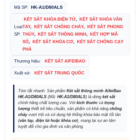
Mã SP:
HK-A1/D80ALS
KÉT SẮT KHÓA ĐIỆN TỬ
,
KÉT SẮT KHÓA VÂN
Loại
TAY
,
KÉT SẮT CHỐNG CHÁY
,
KÉT SẮT PHONG
SP:
THỦY
,
KÉT SẮT THÔNG MINH
,
KẾT HỢP MÃ
SỐ
,
KÉT SẮT KHÓA CƠ
,
KÉT SẮT CHỐNG CẠY
PHÁ
Thương hiệu:
KÉT SẮT AIFEIBAO
Xuất xứ:
KÉT SẮT TRUNG QUỐC
Tóm tắt nhanh: Sản phẩm
Két sắt thông minh AifeiBao
HK-A1/D80ALS
(Mã:
HK-A1/D80ALS
) là dòng
két sắt
chính hãng chất lượng cao. Với
kích thước
và
trọng
lượng
thiết kế tiêu chuẩn, sản phẩm có khả năng
chống
cháy
vượt trội và sử dụng hệ thống khóa bảo mật tối tân
(
vân tay, điện tử hoặc khóa cơ
), mang lại sự an tâm
tuyệt đối cho gia đình và văn phòng.