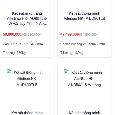
Két sắt màu trắng
Két sắt thông minh
AifeiBao HK- AD80TLB-
Aifeibao HK- A1/D80TLB
W vân tay điện tử App
điện thoại
50.000.000₫
47.499.000₫
68.280.000₫
64.500.000₫
Cao 800 * R500 * S468mm
Cao820*ngang500*sâu468mm
T.lượng: 139kg
T.lượng: 139kg
Két sắt thông minh
Két sắt thông minh