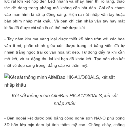
lực rất lớn kết hợp đèn Led nhanh và nhạy, hiện thị rõ ràng, thao
tác dễ dàng trong phòng mà không cần bật đèn. Chỉ cần chạm
vào màn hình là sẽ tự động sáng. Hiện ra nút nhập vân tay hoặc
bàn phím nhập mật khẩu. Và bạn chỉ cần nhập vân tay hay mật
khẩu đã được cài sẵn là có thể mở được két.
- Tay nắm kim mạ vàng loại được thiết kế hình tròn với các hoa
văn tỉ mỉ, phần chính giữa còn được trang trí bằng viên đá tự
nhiên trắng ngọc trai có vân hoa rất đẹp. Tự động đẩy ra khi cần
mở két, và tự động thu lại khi bạn đã khóa két. Tạo nên cho két
một vẻ đẹp sang trọng, đẳng cấp và thẩm mỹ.
Két sắt thông minh AifeiBao HK-A1/D80ALS, két sắt
nhập khẩu
- Bên ngoài két được phủ bằng công nghệ sơn NANO phủ bóng
3D bốn lớp mịn đem lại tính thẩm mỹ cao. Chống cháy, chống