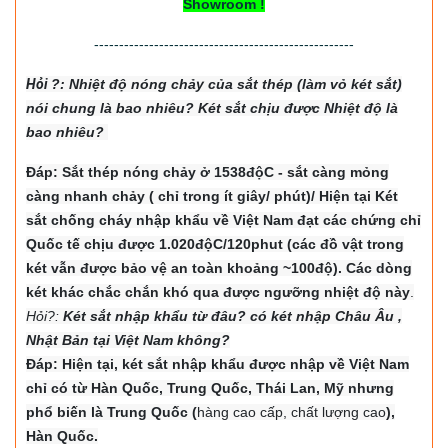
Showroom !
----------------------------------------------------
Hỏi
?: Nhiệt độ nón
g chảy của sắt thép (làm vỏ két sắt)
nói chung là bao nhiêu? Két sắt chịu được Nhiệt độ là
bao nhiêu?
Đáp: Sắt thép nóng chảy ở 1538độC - sắt càng mỏng
càng nhanh chảy ( chỉ trong ít giây/ phút)/ Hiện tại Két
sắt chống cháy nhập khẩu về Việt Nam đạt các chứng chỉ
Quốc tế chịu được 1.020độC/120phut (các đồ vật trong
két vẫn được bảo vệ an toàn khoảng ~100độ). Các dòng
két khác chắc chắn khó qua được ngưỡng nhiệt độ này
.
Hỏi?:
Két sắt nhập khẩu từ đâu? có két nhập Châu Âu ,
Nhật Bản tại Việt Nam không?
Đáp: Hiện tại, két sắt nhập khẩu được nhập về Việt Nam
chỉ có từ Hàn Quốc, Trung Quốc, Thái Lan, Mỹ nhưng
phổ biến là Trung Quốc (
hàng cao cấp, chất lượng cao
),
Hàn Quốc.