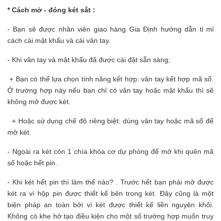
* Cách mở - đóng két sắt :
- Bạn sẽ được nhân viên giao hàng Gia Định hướng dẫn tỉ mỉ
cách cài mật khẩu và cài vân tay.
- Khi vân tay và mật khẩu đã được cài đặt sẵn sàng;
+ Bạn có thể lựa chọn tính năng kết hợp: vân tay kết hợp mã số.
Ở trường hợp này nếu bạn chỉ có vân tay hoặc mật khẩu thì sẽ
không mở được két.
+ Hoặc sử dụng chế độ riêng biệt: dùng vân tay hoặc mã số để
mở két.
- Ngoài ra két còn 1 chìa khóa cơ dự phòng để mở khi quên mã
số hoặc hết pin.
- Khi két hết pin thì làm thế nào? . Trước hết bạn phải mở được
két ra vì
hộp pin được thiết kế bên trong két. Đây cũng là một
biện pháp an toàn bởi vì két được thiết kế liền nguyên khối.
Không có khe hở tạo điều kiện cho một số trường hợp muốn truy