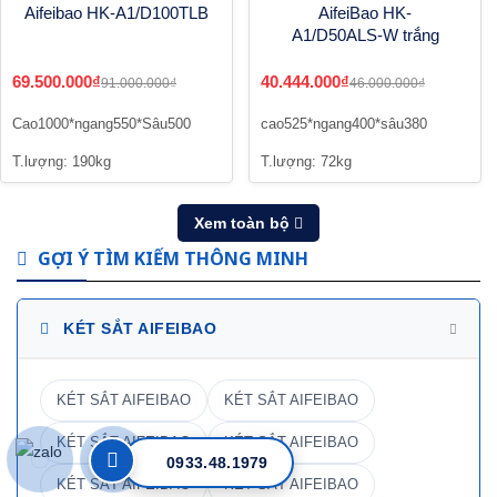
Aifeibao HK-A1/D100TLB
AifeiBao HK-
A1/D50ALS-W trắng
69.500.000₫
40.444.000₫
91.000.000₫
46.000.000₫
Cao1000*ngang550*Sâu500
cao525*ngang400*sâu380
T.lượng: 190kg
T.lượng: 72kg
Xem toàn bộ
GỢI Ý TÌM KIẾM THÔNG MINH
KÉT SẮT AIFEIBAO
KÉT SẮT AIFEIBAO
KÉT SẮT AIFEIBAO
KÉT SẮT AIFEIBAO
KÉT SẮT AIFEIBAO
0933.48.1979
KÉT SẮT AIFEIBAO
KÉT SẮT AIFEIBAO