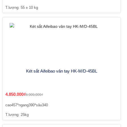
T.lượng: 55 ± 10 kg
Két sắt Aifeibao vân tay HK-M/D-45BL
4.850.000₫
6.900.000₫
cao457*ngang390*sâu340
T.lượng: 25kg