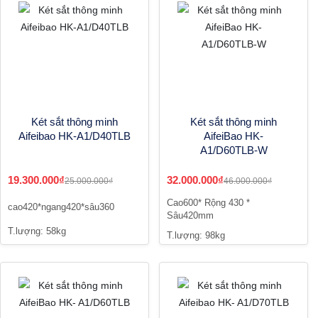
Két sắt thông minh
Két sắt thông minh
Aifeibao HK-A1/D40TLB
AifeiBao HK-
A1/D60TLB-W
19.300.000₫
32.000.000₫
25.000.000₫
46.000.000₫
Cao600* Rộng 430 *
cao420*ngang420*sâu360
Sâu420mm
T.lượng: 58kg
T.lượng: 98kg