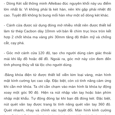
- Dòng Két sắt thông minh Aifeibao đúc nguyên khối này ưu điểm
lớn nhất là: Vì không phải là két hàn, nên khi gặp phải nhiệt độ
cao. Tuyệt đối không bị bung mối hàn như một số dòng két khác.
- Cánh cửa được sử dụng đóng mở nhiều nhất nên được thiết kế
làm từ thép Cacbon dày 10mm với bản lề chìm trục Inox tròn kết
hợp 2 chốt khóa mạ vàng phi 30mm tăng độ thẩm mỹ và chống
cắt, cạy phá.
- Góc mở cánh cửa 120 độ, tạo cho người dùng cảm giác thoải
mái khi lấy đồ hoặc để đồ. Ngoài ra, góc mở này còn đem đến
tính phong thủy về tài lộc cho người dùng.
-
Bảng khóa điện tử được thiết kế viền kim loại vàng, màn hình
mặt kính cường lực cao cấp. Đặc biệt, còn có tính năng cảm ứng
khi cần mở khóa. Ta chỉ cần chạm vào màn hình là khóa tự động
xoay một góc 90 độ. Hiện ra nút nhập vân tay hoặc bàn phím
nhập mật khẩu. Tự động đóng lại khi bạn đã đóng két.
Đặc biệt,
nút quét vân tay được trang bị tính năng quét vân tay 360 độ.
Quét nhanh, nhạy và chính xác tuyệt đối. Màn hình kính cường