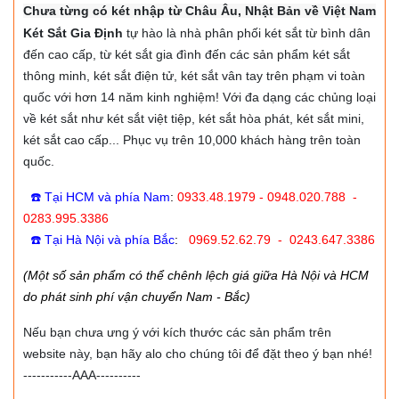
Chưa từng có két nhập từ Châu Âu, Nhật Bản về Việt Nam
Két Sắt Gia Định
tự hào là nhà phân phối két sắt từ bình dân
đến cao cấp, từ két sắt gia đình đến các sản phẩm két sắt
thông minh, két sắt điện tử, két sắt vân tay trên phạm vi toàn
quốc với hơn 14 năm kinh nghiệm! Với đa dạng các chủng loại
về két sắt như két sắt việt tiệp, két sắt hòa phát, két sắt mini,
két sắt cao cấp... Phục vụ trên 10,000 khách hàng trên toàn
quốc.
☎️ Tại HCM và phía Nam
:
0933.48.1979 - 0948.020.788 -
0283.995.3386
☎️ Tại Hà Nội và phía Bắc
:
0969.52.62.79 - 0243.647.3386
(Một số sản phẩm có thể chênh lệch giá giữa Hà Nội và HCM
do phát sinh phí vận chuyển Nam - Bắc)
Nếu bạn chưa ưng ý với kích thước các sản phẩm trên
website này, bạn hãy alo cho chúng tôi để đặt theo ý bạn nhé!
-----------AAA----------