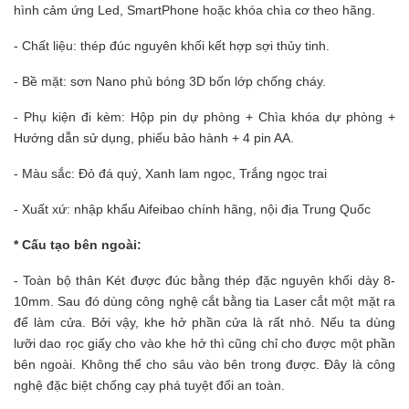
hình cảm ứng Led, SmartPhone hoặc khóa chìa cơ theo hãng.
- Chất liệu: thép đúc nguyên khối kết hợp sợi thủy tinh.
- Bề mặt: sơn Nano phủ bóng 3D bốn lớp chống cháy.
- Phụ kiện đi kèm: Hộp pin dự phòng + Chìa khóa dự phòng +
Hướng dẫn sử dụng, phiếu bảo hành + 4 pin AA.
- Màu sắc: Đỏ đá quý, Xanh lam ngọc, Trắng ngọc trai
- Xuất xứ: nhập khẩu Aifeibao chính hãng, nội địa Trung Quốc
* Cấu tạo bên ngoài:
-
Toàn bộ thân Két được đúc bằng thép đặc nguyên khối dày 8-
10mm. Sau đó dùng công nghệ cắt bằng tia Laser cắt một mặt ra
để làm cửa. Bởi vậy, khe hở phần cửa là rất nhỏ. Nếu ta dùng
lưỡi dao rọc giấy cho vào khe hở thì cũng chỉ cho được một phần
bên ngoài. Không thể cho sâu vào bên trong được. Đây là công
nghệ đặc biệt chống cạy phá tuyệt đối an toàn.