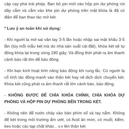
cập cạy phá trái phép. Bạn bỏ pin mới vào hộp pin dự phòng rút
dây cắm và cắm vào khe pin dự phòng trên mặt khóa là đã có
điện để bạn thao tác mở két.
* Lưu ý an toàn khi sử dụng:
- Khi người lạ mở sai vân tay 3-5 lần hoặc nhập sai mật khẩu 3-5
lần (tùy mỗi mẫu két mà do nhà sản xuất cài đặt), khóa két sẽ tự
động khóa lại trong vòng 180 giây. Và đồng thời phát ra âm thanh
cảnh báo rất lớn để báo động.
- Khi bạn kích hoạt tính năng báo động khi rung lắc. Có người lạ
cố tính tác động mạnh vào thân két hay xê dịch dịch chuyển két.
Khóa két cũng phát ra âm thanh rất lớn cảnh báo, báo động.
-
KHÔNG ĐƯỢC ĐỂ CHÌA KHÓA CHÍNH, CHÌA KHÓA DỰ
PHÒNG VÀ HỘP PIN DỰ PHÒNG BÊN TRONG KÉT.
- Không nên để nước chảy vào bán phím số và tay nắm. Không
để két trong môi trường ẩm ướt, có Acid ăn mòn, có muối, kiềm,
keo hoặc các tạp chất khác…v.v lên thân két