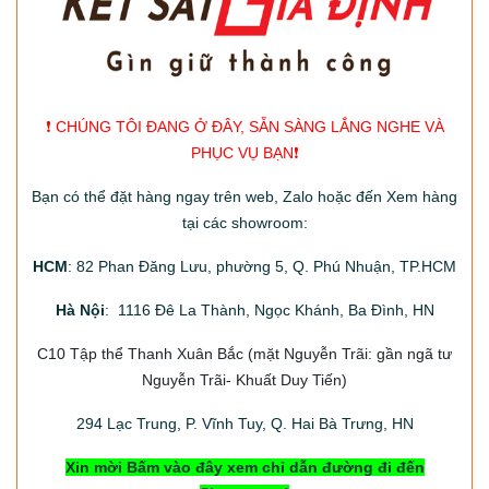
❗️ CHÚNG TÔI ĐANG Ở ĐÂY, SẴN SÀNG LẮNG NGHE VÀ
PHỤC VỤ BẠN❗️
Bạn có thể đặt hàng ngay trên web, Zalo hoặc đến Xem hàng
tại các showroom:
HCM
: 82 Phan Đăng Lưu, phường 5, Q. Phú Nhuận, TP.HCM
Hà Nội
: 1116 Đê La Thành, Ngọc Khánh, Ba Đình, HN
C10 Tập thể Thanh Xuân Bắc
(mặt Nguyễn Trãi: gần ngã tư
Nguyễn Trãi- Khuất Duy Tiến)
294
Lạc Trung, P. Vĩnh Tuy, Q. Hai Bà Trưng, HN
Xin mời Bấm vào đây xem chỉ dẫn đường đi đến