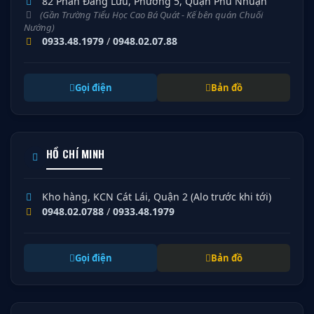
82 Phan Đăng Lưu, Phường 5, Quận Phú Nhuận
(Gần Trường Tiểu Học Cao Bá Quát - Kế bên quán Chuối
Nướng)
0933.48.1979
/
0948.02.07.88
Gọi điện
Bản đồ
HỒ CHÍ MINH
Kho hàng, KCN Cát Lái, Quận 2 (Alo trước khi tới)
0948.02.0788
/
0933.48.1979
Gọi điện
Bản đồ