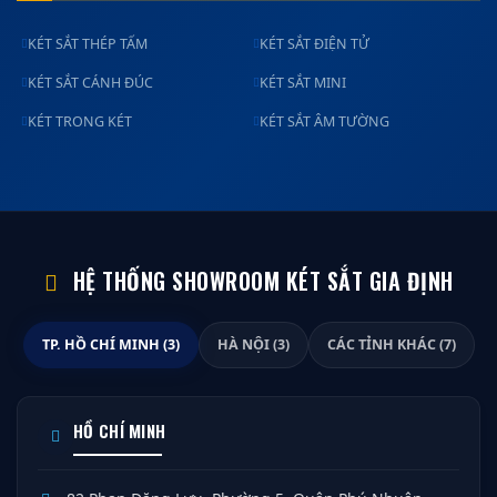
KÉT SẮT THÉP TẤM
KÉT SẮT ĐIỆN TỬ
KÉT SẮT CÁNH ĐÚC
KÉT SẮT MINI
KÉT TRONG KÉT
KÉT SẮT ÂM TƯỜNG
HỆ THỐNG SHOWROOM KÉT SẮT GIA ĐỊNH
TP. HỒ CHÍ MINH (3)
HÀ NỘI (3)
CÁC TỈNH KHÁC (7)
HỒ CHÍ MINH