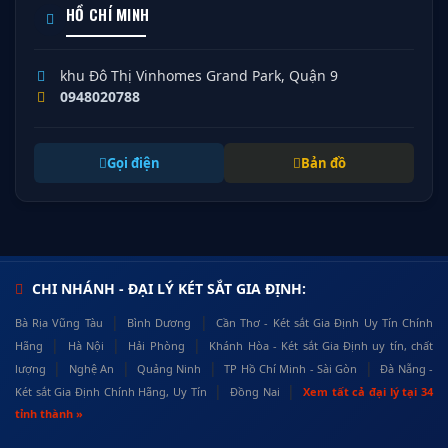
HỒ CHÍ MINH
khu Đô Thị Vinhomes Grand Park, Quận 9
0948020788
Gọi điện
Bản đồ
CHI NHÁNH - ĐẠI LÝ KÉT SẮT GIA ĐỊNH:
|
|
Bà Rịa Vũng Tàu
Bình Dương
Cần Thơ - Két sắt Gia Định Uy Tín Chính
|
|
|
Hãng
Hà Nội
Hải Phòng
Khánh Hòa - Két sắt Gia Định uy tín, chất
|
|
|
|
lượng
Nghệ An
Quảng Ninh
TP Hồ Chí Minh - Sài Gòn
Đà Nẵng -
|
|
Két sắt Gia Định Chính Hãng, Uy Tín
Đồng Nai
Xem tất cả đại lý tại 34
tỉnh thành »